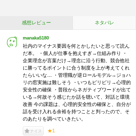
感想レビュー
ネタバレ
manaka5180
社内のマイナス要因を何とかしたいと思って読ん
だ本。 ・個人が仕事を抱えすぎ→仕組み作り ・
企業理念が言葉だけ→理念に沿う行動、競合他社
に勝ってるポイントに合う制度を上が考えてくれ
たらいいな… ・管理職が逆ロールモデル→ジョハ
リの窓実施は難しそう ・いつもピリピリ→心理的
安全性の確保 ・普段からネガティブワードが出て
いる→何故そう感じたか話を聴いて、対話と環境
改善 今の課題は、心理的安全性の確保と、自分が
話を受け入れる余裕を持つことと判ったので、そ
のあたりを調べていきたい。
★1
ナイス