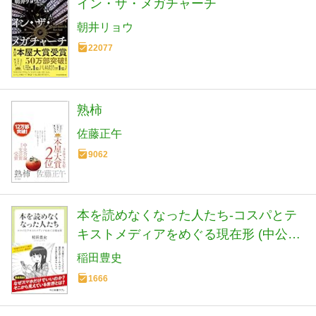
イン・ザ・メガチャーチ
朝井リョウ
22077
熟柿
佐藤正午
9062
本を読めなくなった人たち-コスパとテ
キストメディアをめぐる現在形 (中公新
書ラクレ 861)
稲田豊史
1666