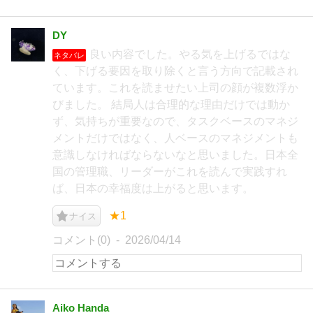
DY
良い内容でした。やる気を上げるではな
ネタバレ
く、下げる要因を取り除くと言う方向で記載され
ています。これを読ませたい上司の顔が複数浮か
びました。 結局人は合理的な理由だけでは動か
ず、気持ちが重要なので、タスクベースのマネジ
メントだけではなく、人ベースのマネジメントも
意識しなければならないなと思いました。日本全
国の管理職、リーダーがこれを読んで実践すれ
ば、日本の幸福度は上がると思います。
★1
ナイス
コメント(0)
2026/04/14
Aiko Handa