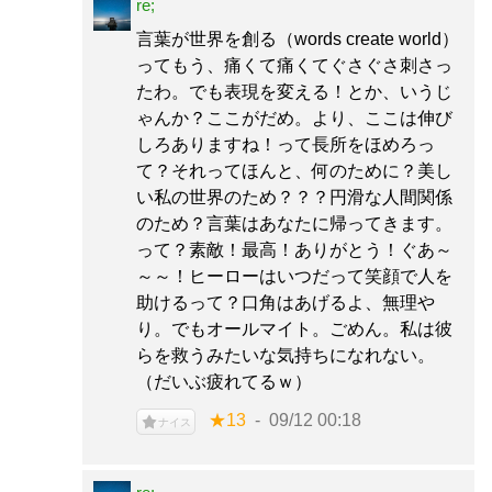
re;
言葉が世界を創る（words create world）
ってもう、痛くて痛くてぐさぐさ刺さっ
たわ。でも表現を変える！とか、いうじ
ゃんか？ここがだめ。より、ここは伸び
しろありますね！って長所をほめろっ
て？それってほんと、何のために？美し
い私の世界のため？？？円滑な人間関係
のため？言葉はあなたに帰ってきます。
って？素敵！最高！ありがとう！ぐあ～
～～！ヒーローはいつだって笑顔で人を
助けるって？口角はあげるよ、無理や
り。でもオールマイト。ごめん。私は彼
らを救うみたいな気持ちになれない。
（だいぶ疲れてるｗ）
★13
09/12 00:18
ナイス