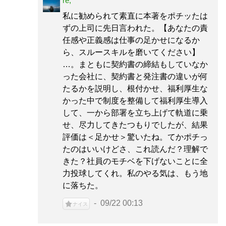
re;
私に勧められて素直に本著をポチッたは
ずの上司に先日言われた。【あなたの責
任感や正義感は仕事の足かせになるか
ら、スルースキルを磨いてください】
…。まともに契約書の締結もしていなか
った会社に、契約書と発注書の違いが何
たるかを説明し、根付かせ、福利厚生な
かった中で制度を整備して福利厚生導入
して、一から部署を立ち上げて軌道に乗
せ、尽力してきたつもりでしたが、結果
評価は＜足かせ＞驚いたね。てかポチっ
たのはいいけどさ、これ読んだ？理解で
きた？社員のモチベを下げないことに全
力投球してくれ。私のやる気は、もう地
に落ちた。
09/22 00:13
ナイス