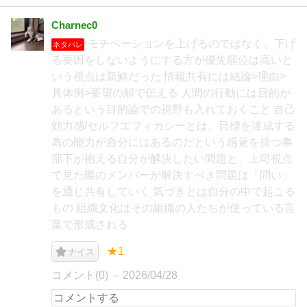
Charnec0
モチベーションを上げるのではなく、下げ
ネタバレ
る要因をしないようにする方が優先順位は高いと
いう視点は新鮮だった 情報共有には結論>理由>
具体例>要望の順で伝える 人間の行動には目的が
あるという目的論での視野も入れておくこと 自己
効力感/セルフエフィカシーとは、目標を達成する
為の能力が自分にはあるのだという感覚を持つ事
部下が抱える自分が解決したい問題と、上司視点
で見た際のメンバーが解決すべき問題は「問い」
を通じ共有していく 気づきとは自分の中で起こる
もの 組織文化はその組織の人たちが使っている言
葉で形成される
★1
ナイス
コメント(0)
2026/04/28