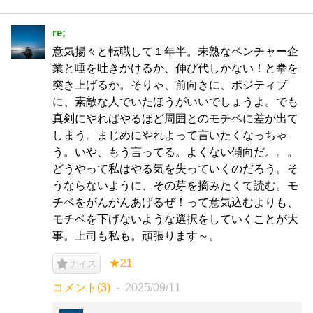
re;
意気揚々と転職して１年半。未熟なベンチャー企
業と唾を吐きかけるか、伸び代しかない！と拳を
突き上げるか。そりゃ、前向きに、ポジティブ
に、素敵な人でいたほうがいいでしょうよ。でも
真剣にやればやるほど周囲とのモチベに差が出て
しまう。まじめにやれよって言いたくなっちゃ
う。いや、もう言ってる。よくない傾向だ。。。
どうやって私はやる気を失っていくのだろう。そ
うならないように、その芽を摘みたくて読む。モ
チベをがんがんあげるぜ！って意気込むよりも、
モチベを下げないような選択をしていくことが大
事。上司も私も。頑張ります～。
★21
ナイス
コメント(3)
2025/09/11