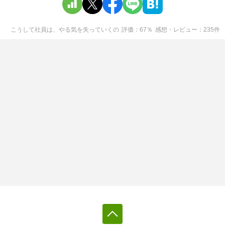
こうして社員は、やる気を失っていく
の
評価
67
％
感想・レビュー
235
件