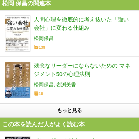
松岡 保昌の関連本
人間心理を徹底的に考え抜いた「強い
会社」に変わる仕組み
松岡保昌
139
残念なリーダーにならないための マネ
ジメント50の心理法則
松岡保昌
岩渕美香
10
もっと見る
この本を読んだ人がよく読む本