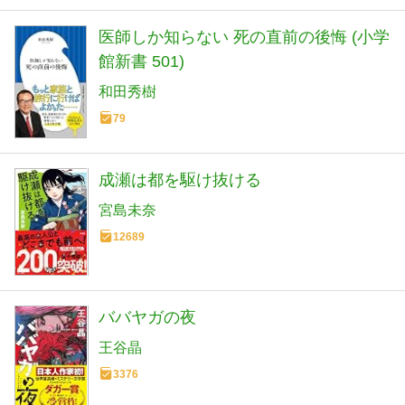
医師しか知らない 死の直前の後悔 (小学
館新書 501)
和田秀樹
79
成瀬は都を駆け抜ける
宮島未奈
12689
ババヤガの夜
王谷晶
3376