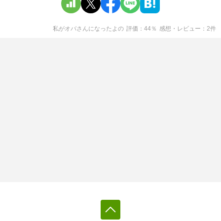
私がオバさんになったよ
の
評価
44
％
感想・レビュー
2
件