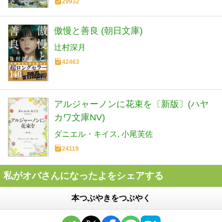
29932
傲慢と善良 (朝日文庫)
辻村深月
42463
アルジャーノンに花束を〔新版〕(ハヤ
カワ文庫NV)
ダニエル・キイス
小尾芙佐
24119
私がオバさんになったよをシェアする
本つぶやきをつぶやく