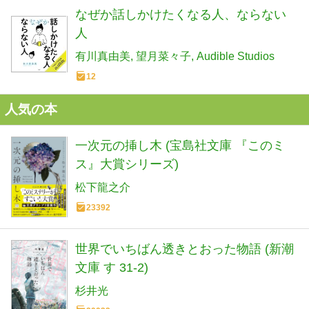
なぜか話しかけたくなる人、ならない
人
有川真由美
望月菜々子
Audible Studios
12
人気の本
一次元の挿し木 (宝島社文庫 『このミ
ス』大賞シリーズ)
松下龍之介
23392
世界でいちばん透きとおった物語 (新潮
文庫 す 31-2)
杉井光