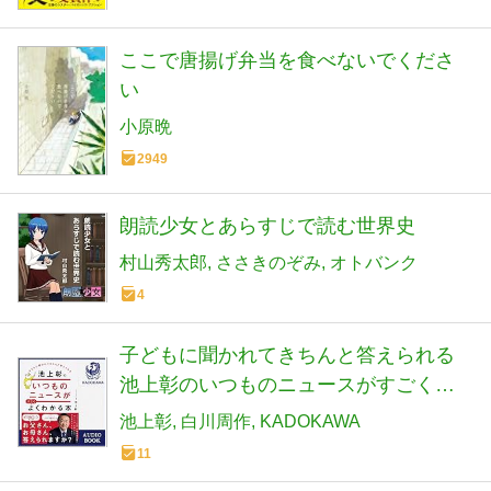
ここで唐揚げ弁当を食べないでくださ
い
小原晩
2949
朗読少女とあらすじで読む世界史
村山秀太郎
ささきのぞみ
オトバンク
4
子どもに聞かれてきちんと答えられる
池上彰のいつものニュースがすごくよ
くわかる本
池上彰
白川周作
KADOKAWA
11