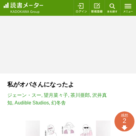
ログイン
新規登録
本を探
私がオバさんになったよ
ジェーン・スー
,
望月菜々子
,
茶川亜郎
,
沢井真
知
,
Audible Studios
,
幻冬舎
感想
2