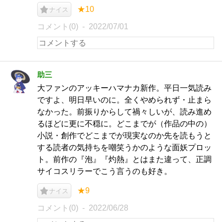
★10
ナイス
コメント(0)
2022/07/01
助三
大ファンのアッキーハマナカ新作。平日一気読み
ですよ、明日早いのに。全くやめられず・止まら
なかった。前振りからして禍々しいが、読み進め
るほどに更に不穏に。どこまでが（作品の中の）
小説・創作でどこまでが現実なのか先を読もうと
する読者の気持ちを嘲笑うかのような面妖プロッ
ト。前作の『泡』『灼熱』とはまた違って、正調
サイコスリラーでこう言うのも好き。
★9
ナイス
コメント(0)
2022/06/28