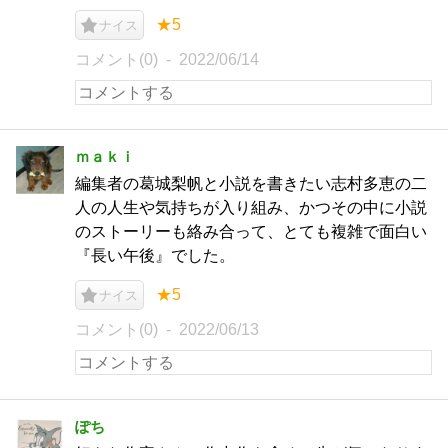
★5
ナイス
コメント(0)
2022/06/14
ｍａｋｉ
編集者の葛城梨帆と小説を書きたい志村多恵の二
人の人生や気持ちが入り組み、かつその中に小説
のストーリーも絡み合って、とても複雑で面白い
『長い午後』でした。
★5
ナイス
コメント(0)
2022/06/13
ぽち