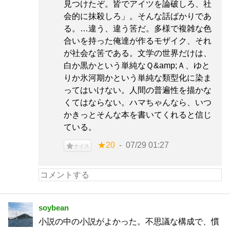
見つけたぞ。皆でアイツを論破しろ、社
会的に抹殺しろ」。そんな話ばかりであ
る。…違う、違う筈だ。多様で複雑な色
合いを持った俺達が作るモザイク、それ
が社会な筈である。文学の世界だけは、
白か黒かという単純なＱ&amp;Ａ、ゆと
りか氷河期かという単純な類型化に染ま
ってはいけない。人間の普遍性を描かな
くてはならない。ハマちゃんなら、いつ
かきっとそんな本を書いてくれると信じ
ている。
★20
07/29 01:27
ナイス
soybean
小説の中の小説がよかった。不思議な構成で、慣