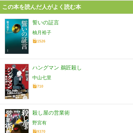
この本を読んだ人がよく読む本
誓いの証言
柚月裕子
1526
ハングマン 鵜匠殺し
中山七里
710
殺し屋の営業術
野宮有
9370