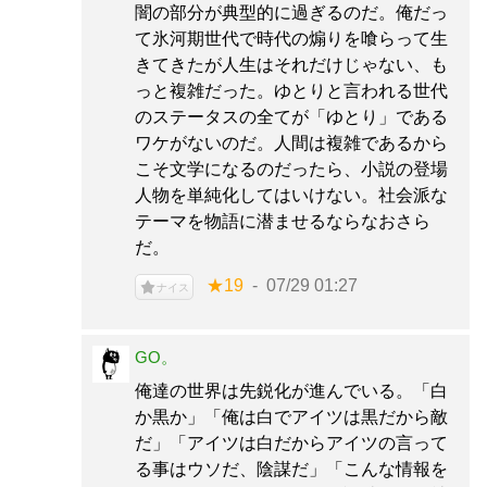
闇の部分が典型的に過ぎるのだ。俺だっ
て氷河期世代で時代の煽りを喰らって生
きてきたが人生はそれだけじゃない、も
っと複雑だった。ゆとりと言われる世代
のステータスの全てが「ゆとり」である
ワケがないのだ。人間は複雑であるから
こそ文学になるのだったら、小説の登場
人物を単純化してはいけない。社会派な
テーマを物語に潜ませるならなおさら
だ。
★19
07/29 01:27
ナイス
GO。
俺達の世界は先鋭化が進んでいる。「白
か黒か」「俺は白でアイツは黒だから敵
だ」「アイツは白だからアイツの言って
る事はウソだ、陰謀だ」「こんな情報を