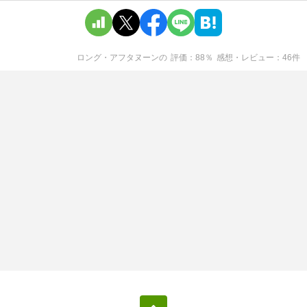
ロング・アフタヌーン
の
評価
88
％
感想・レビュー
46
件