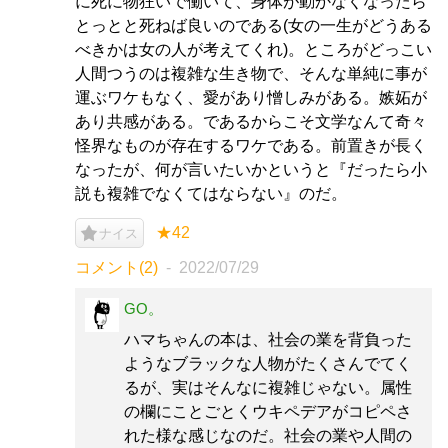
に死に物狂いで働いて、身体が動かなくなったら
とっとと死ねば良いのである(女の一生がどうある
べきかは女の人が考えてくれ)。ところがどっこい
人間つうのは複雑な生き物で、そんな単純に事が
運ぶワケもなく、愛があり憎しみがある。嫉妬が
あり共感がある。であるからこそ文学なんて奇々
怪界なものが存在するワケである。前置きが長く
なったが、何が言いたいかというと『だったら小
説も複雑でなくてはならない』のだ。
★42
ナイス
コメント(2)
2022/07/29
GO。
ハマちゃんの本は、社会の業を背負った
ようなブラックな人物がたくさんでてく
るが、実はそんなに複雑じゃない。属性
の欄にことごとくウキペデアがコピペさ
れた様な感じなのだ。社会の業や人間の