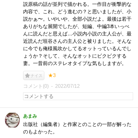
説原稿の話が並列で描かれる。一作目が衝撃的な
内容で、これ、どう進むの？と思いましたが、小
説かぁ〜。いやいや、全部小説だよ。最後は若干
ありがちな展開でしたが、短編、中編3本いっぺ
んに読んだと思えば…小説内小説の主人公が、最
近読んだ垣谷さんの主人公と被りました。そんな
に今でも俺様風吹かしてるオットっているんでし
ょうか？そして、そんなオットにビクビクする
妻。一昔前のステレオタイプな気もしますが。
★3
ナイス
コメント(0)
2022/07/12
あまみ
出版社（編集者）と作家とのことの一部が解った
のもよかった。