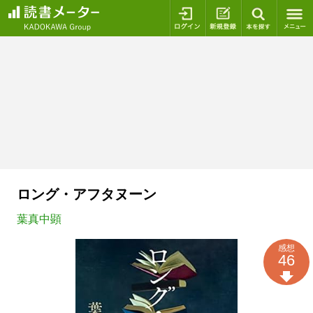
ログイン
新規登録
本を探
ロング・アフタヌーン
葉真中顕
感想
46