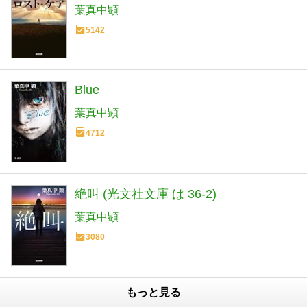
葉真中顕
5142
Blue
葉真中顕
4712
絶叫 (光文社文庫 は 36-2)
葉真中顕
3080
もっと見る