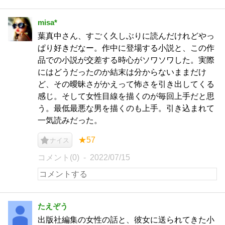
misa*
葉真中さん、すごく久しぶりに読んだけれどやっ
ぱり好きだなー。作中に登場する小説と、この作
品での小説が交差する時心がソワソワした。実際
にはどうだったのか結末は分からないままだけ
ど、その曖昧さがかえって怖さを引き出してくる
感じ。そして女性目線を描くのが毎回上手だと思
う。最低最悪な男を描くのも上手。引き込まれて
一気読みだった。
★57
ナイス
コメント(0)
2022/07/15
たえぞう
出版社編集の女性の話と、彼女に送られてきた小