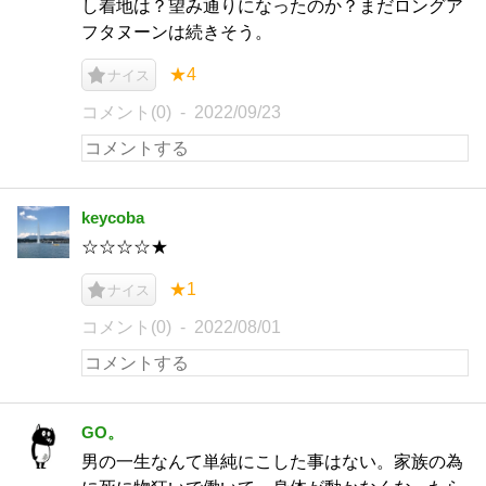
し着地は？望み通りになったのか？まだロングア
フタヌーンは続きそう。
★4
ナイス
コメント(0)
2022/09/23
keycoba
☆☆☆☆★
★1
ナイス
コメント(0)
2022/08/01
GO。
男の一生なんて単純にこした事はない。家族の為