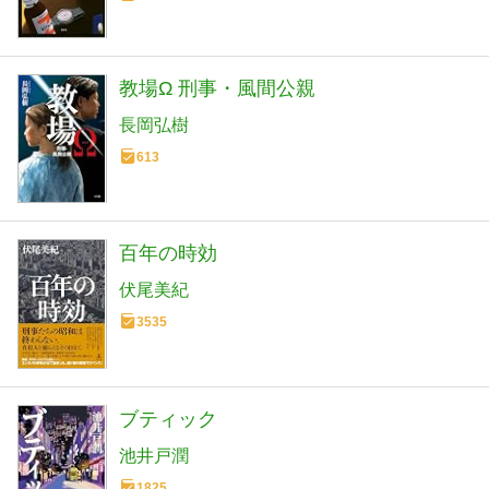
教場Ω 刑事・風間公親
長岡弘樹
613
百年の時効
伏尾美紀
3535
ブティック
池井戸潤
1825