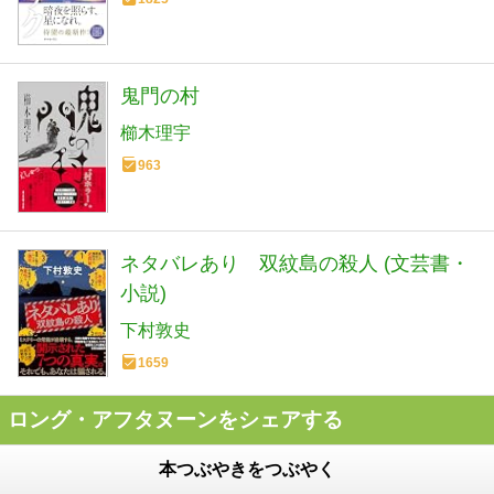
鬼門の村
櫛木理宇
963
ネタバレあり 双紋島の殺人 (文芸書・
小説)
下村敦史
1659
ロング・アフタヌーンをシェアする
本つぶやきをつぶやく