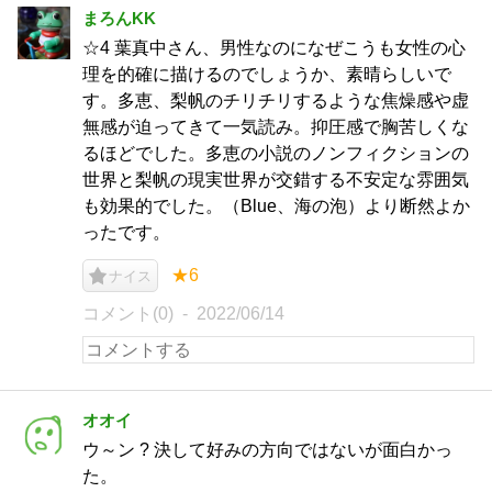
まろんKK
☆4 葉真中さん、男性なのになぜこうも女性の心
理を的確に描けるのでしょうか、素晴らしいで
す。多恵、梨帆のチリチリするような焦燥感や虚
無感が迫ってきて一気読み。抑圧感で胸苦しくな
るほどでした。多恵の小説のノンフィクションの
世界と梨帆の現実世界が交錯する不安定な雰囲気
も効果的でした。（Blue、海の泡）より断然よか
ったです。
★6
ナイス
コメント(0)
2022/06/14
オオイ
ウ～ン ? 決して好みの方向ではないが面白かっ
た。