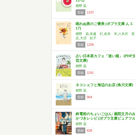
11-1)
標野 凪
登録
1337
眠れぬ夜のご褒美 (ポプラ文庫 ん 1-
17)
標野 凪,冬森 灯,友井 羊,八木沢 里
志,大沼 紀子
登録
1205
占い日本茶カフェ「迷い猫」 (PHP
芸文庫)
標野 凪
登録
1191
ネコシェフと海辺のお店 (角川文庫)
標野 凪
登録
964
終電前のちょいごはん: 薬院文月の
かづきレシピ (ポプラ文庫ピュアフル
標野 凪
登録
828