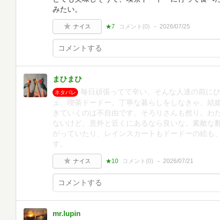
みたい。
ナイス
★7
コメント(
0
)
2026/07/25
まひまひ
毎日頑張ってて辛い、そんな人達の前に
ネタバレ
ェ、喫茶ドードー。丁寧な暮らしをしなきゃ、結
きていくのは不自由です。そろりさんも然り。わ
ないけど、意外と近くにあるなら良いな。素敵な
がっていたり、レインスカートもドードーの絵も
す。
ナイス
★10
コメント(
0
)
2026/07/21
mr.lupin