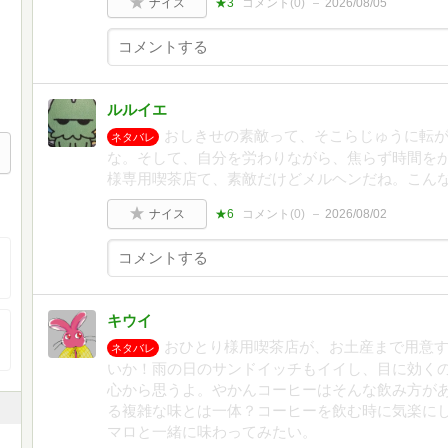
ナイス
★3
コメント(
0
)
2026/08/05
ルルイエ
おしきせの素敵って、そこらじゅうに転
ネタバレ
な。そして、自分を労わりながら、焦らず時間を
様専用喫茶店て、素敵だけどメルヘンだね。こん
ナイス
★6
コメント(
0
)
2026/08/02
キウイ
おひとり様用喫茶店が、お土産まで用意
ネタバレ
いか！雨の日のサンドイッチもイイし、目に効く
心から思うよ。やかんコーヒーはそんな飲み方が
る複雑な味とは一体？コーヒーを飲む時に気楽に
マロと一緒に味わってみたい。