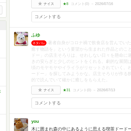
ナイス
★8
コメント(
0
)
2026/07/16
ふゆ
著者自身がコロナ禍で飲食店を営んでい
ネタバレ
癒す物語を」という要望から生まれた作品とのこ
ドー」の店主そろりは、せわしない日々を懸命に
きの安らぎと少しのヒントをくれる。劇的な展開
頃のモヤモヤやイライラがリセットされていく。
ードー」を探してみようかな。店主そろりが作る
的で読んでいて確かに癒しをもらえた。
ナイス
★31
コメント(
0
)
2026/07/13
ミ
you
木に囲まれ森の中にあるように思える喫茶ドード