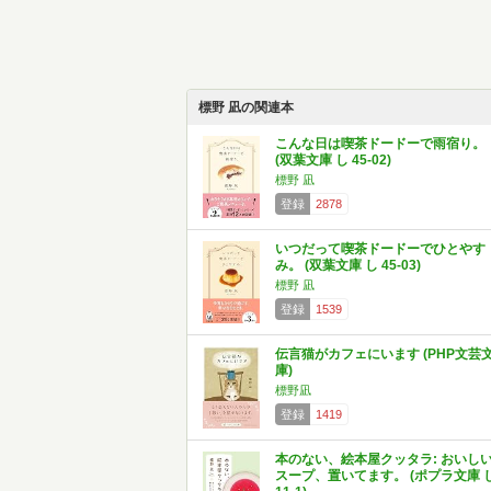
標野 凪の関連本
こんな日は喫茶ドードーで雨宿り。
(双葉文庫 し 45-02)
標野 凪
登録
2878
いつだって喫茶ドードーでひとやす
み。 (双葉文庫 し 45-03)
標野 凪
登録
1539
伝言猫がカフェにいます (PHP文芸
庫)
標野凪
登録
1419
本のない、絵本屋クッタラ: おいし
スープ、置いてます。 (ポプラ文庫 