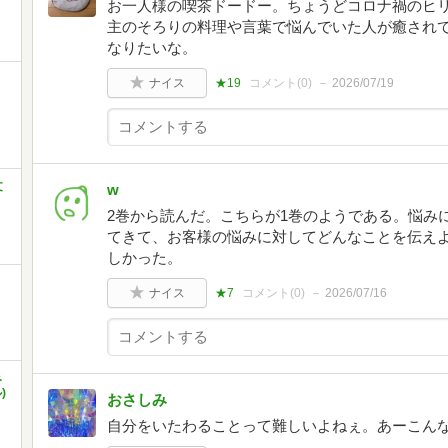
お一人様の喫茶ドードー。ちょうどコロナ禍のヒリ
主のそろりの料理や言葉で悩んでいた人が癒されて
なりたいな。
ナイス
★19
コメント(
0
)
2026/07/19
文
w
2巻から読んだ。こちらが1巻のようである。悩み
てきて、お客様の悩みに対してどんなことを伝え
しかった。
ナイス
★7
コメント(
0
)
2026/07/16
み
)
おさしみ
自分をいたわることって難しいよねぇ。あーこん