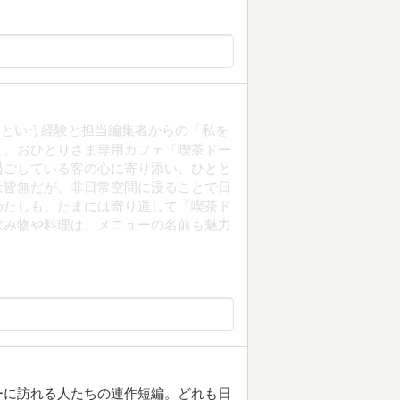
たという経験と担当編集者からの「私を
と。おひとりさま専用カフェ「喫茶ドー
過ごしている客の心に寄り添い、ひとと
は皆無だが、非日常空間に浸ることで日
わたしも、たまには寄り道して「喫茶ド
飲み物や料理は、メニューの名前も魅力
ーに訪れる人たちの連作短編。どれも日