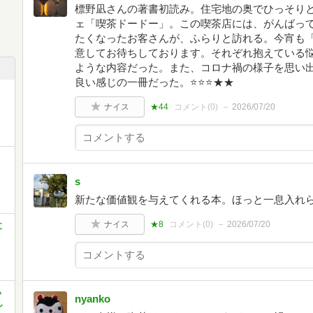
標野凪さんの著書初読み。住宅地の奥でひっそり
ェ「喫茶ドードー」。この喫茶店には、がんばっ
たくなったお客さんが、ふらりと訪れる。今宵も
意してお待ちしております。それぞれ抱えている
ような内容だった。また、コロナ禍の様子を思い
良い感じの一冊だった。⭐⭐⭐★★
ナイス
★44
コメント(
0
)
2026/07/20
s
新たな価値観を与えてくれる本。ほっと一息入れ
ナイス
★8
コメント(
0
)
2026/07/20
文
い
nyanko
し