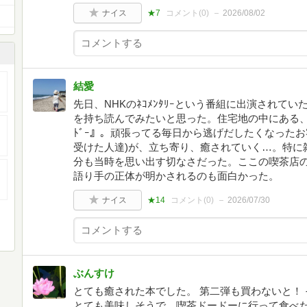
ナイス
★7
コメント(
0
)
2026/08/02
結愛
先日、NHKのﾈｺﾒﾝﾀﾘｰという番組に出演されて
を持ち読んでみたいと思った。住宅地の中にある、お
ﾄﾞｰ』。頑張ってる毎日から逃げだしたくなったお
受けた人達)が、立ち寄り、癒されていく…。特に
分も当時を思い出す切なさだった。ここの喫茶店のﾒﾆｭ
語り手の正体が明かされるのも面白かった。
ナイス
★14
コメント(
0
)
2026/07/30
ぶんすけ
とても癒された本でした。 第二弾も買わないと！
とても美味しそうで、喫茶ドードーに行って食べた