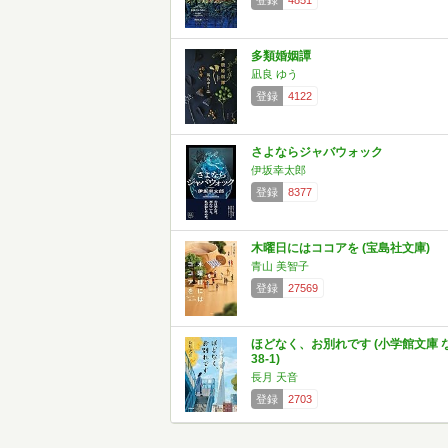
登録
4851
多類婚姻譚
凪良 ゆう
登録
4122
さよならジャバウォック
伊坂幸太郎
登録
8377
木曜日にはココアを (宝島社文庫)
青山 美智子
登録
27569
ほどなく、お別れです (小学館文庫 
38-1)
長月 天音
登録
2703