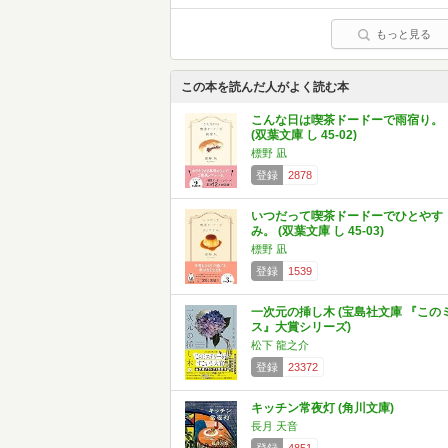
もっと見る
この本を読んだ人がよく読む本
こんな日は喫茶ドードーで雨宿り。
(双葉文庫 し 45-02)
標野 凪
登録
2878
いつだって喫茶ドードーでひとやす
み。 (双葉文庫 し 45-03)
標野 凪
登録
1539
一次元の挿し木 (宝島社文庫 『この
ス』大賞シリーズ)
松下 龍之介
登録
23372
キッチン常夜灯 (角川文庫)
長月 天音