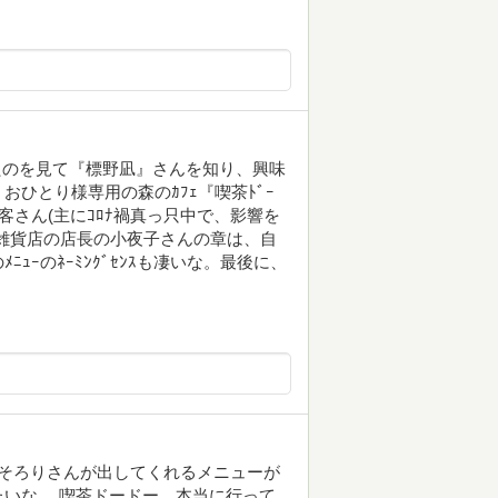
いたのを見て『標野凪』さんを知り、興味
ひとり様専用の森のｶﾌｪ『喫茶ﾄﾞｰ
客さん(主にｺﾛﾅ禍真っ只中で、影響を
雑貨店の店長の小夜子さんの章は、自
ｰのﾈｰﾐﾝｸﾞｾﾝｽも凄いな。最後に、
 そろりさんが出してくれるメニューが
いな。 喫茶ドードー、本当に行って