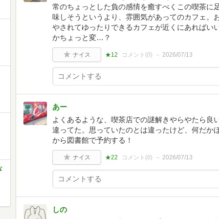
常のちょっとした負の感情を癒すべくこの喫茶に
味しそうというより、雰囲気があってのカフェ。
やされてゆったりできるカフェが近くにあればい
かちょっと変…？
ナイス
★12
コメント(
0
)
2026/07/13
あー
よくあるような、喫茶店での謎解きやらやたら良
違ってた。思っていたのとは違ったけど、何だか
から図書館で予約する！
ナイス
★22
コメント(
0
)
2026/07/13
な
しの