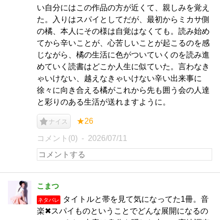
い自分にはこの作品の方が近くて、親しみを覚え
た。入りはスパイとしてだが、最初からミカサ側
の橘、本人にその様は自覚はなくても。読み始め
てから辛いことが、心苦しいことが起こるのを感
じながら、橘の生活に色がついていくのを読み進
めていく読書はどこか人生に似ていた。言わなき
ゃいけない、越えなきゃいけない辛い出来事に
徐々に向き合える橘がこれから先も囲う会の人達
と彩りのある生活が送れますように。
★26
ナイス
コメント(0)
2026/07/11
こまつ
タイトルと帯を見て気になってた1冊。音
ネタバレ
楽✖︎スパイものということでどんな展開になるの