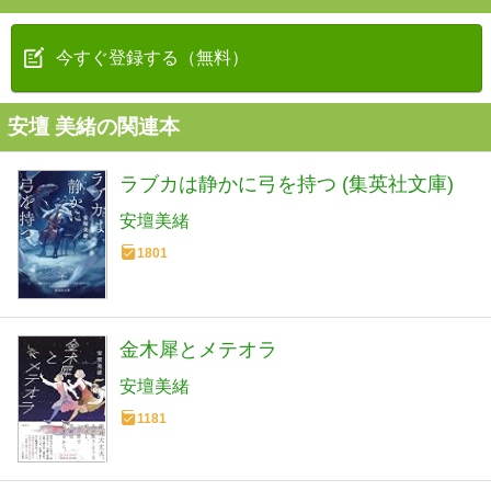
今すぐ登録する（無料）
安壇 美緒の関連本
ラブカは静かに弓を持つ (集英社文庫)
安壇美緒
1801
金木犀とメテオラ
安壇美緒
1181