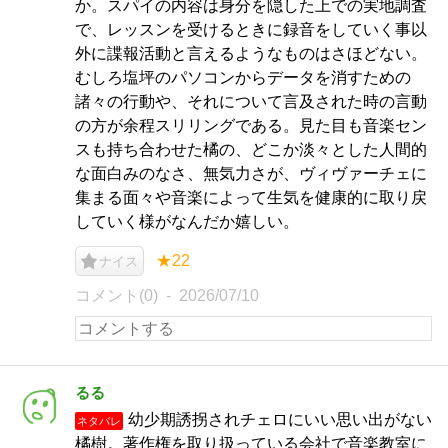
か。スパイの内容は身分を隠した上での実地調査
で、レッスンを受けるときに録音をしていく事以
外に諜報活動と言えるようなものはさほどない。
むしろ塩坪のパソコンからデータを消すための
諸々の行動や、それについて言及された時の言動
の方が余程スリリングである。見た目も音楽セン
スも持ち合わせた橘の、どこか淡々とした人間的
な面白みのなさ、無気力さが、ヴィヴァーチェに
集まる面々や音楽によって生気を健康的に取り戻
していく様がなんだか嬉しい。
★22
ナイス
コメント(0)
2026/07/10
るる
幼少期誘拐されチェロにいい思い出がない
ネタバレ
橘樹。著作権を取り扱っている会社で音楽教室に