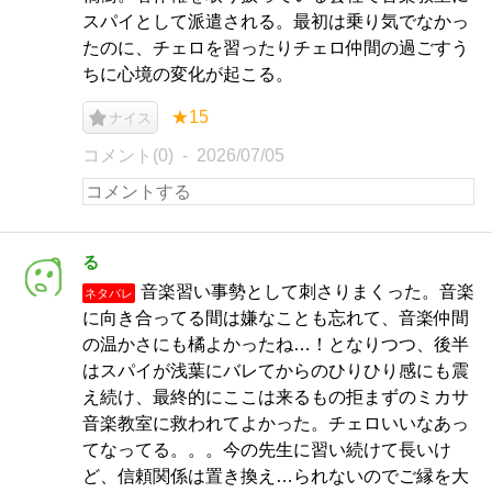
スパイとして派遣される。最初は乗り気でなかっ
たのに、チェロを習ったりチェロ仲間の過ごすう
ちに心境の変化が起こる。
★15
ナイス
コメント(0)
2026/07/05
る
音楽習い事勢として刺さりまくった。音楽
ネタバレ
に向き合ってる間は嫌なことも忘れて、音楽仲間
の温かさにも橘よかったね…！となりつつ、後半
はスパイが浅葉にバレてからのひりひり感にも震
え続け、最終的にここは来るもの拒まずのミカサ
音楽教室に救われてよかった。チェロいいなあっ
てなってる。。。今の先生に習い続けて長いけ
ど、信頼関係は置き換え…られないのでご縁を大