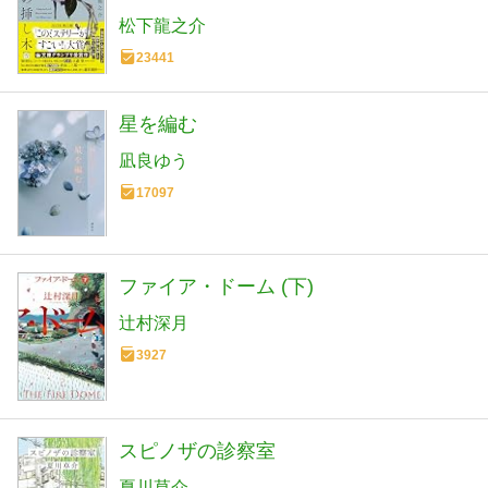
松下龍之介
23441
星を編む
凪良ゆう
17097
ファイア・ドーム (下)
辻村深月
3927
スピノザの診察室
夏川草介