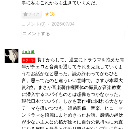
事に私もこれからも生きていくんだ。
★18
ナイス
コメント(0)
2026/07/04
山山風
装丁からして、過去にトラウマを抱えた青
ネタバレ
年がチェロと音楽を通してそれを克服していくよ
うなお話かなと思った。読み終わってからひと
言。思ってたのと違ういい意味で。さすが本屋大
賞2位。まさか音楽著作権団体の職員が音楽教室
に潜入するスパイものとは想像もつかなかった。
現代日本でスパイ、しかも著作権に関わる大きな
テーマを扱いつつも、師弟関係、音楽、ヒューマ
ンドラマを綺麗にまとめきったお話。感情の起伏
が少ない主人公の橘が徐々に自分の気持ちに素直
になる展開と浅葉とのやり取りがシンプルに良か