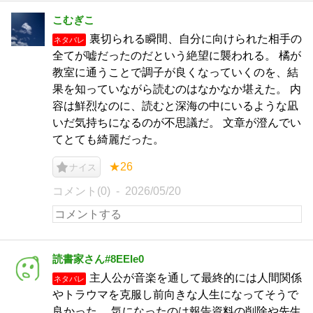
こむぎこ
裏切られる瞬間、自分に向けられた相手の
ネタバレ
全てが嘘だったのだという絶望に襲われる。 橘が
教室に通うことで調子が良くなっていくのを、結
果を知っていながら読むのはなかなか堪えた。 内
容は鮮烈なのに、読むと深海の中にいるような凪
いだ気持ちになるのが不思議だ。 文章が澄んでい
てとても綺麗だった。
★26
ナイス
コメント(0)
2026/05/20
読書家さん#8EEIe0
主人公が音楽を通して最終的には人間関係
ネタバレ
やトラウマを克服し前向きな人生になってそうで
良かった。 気になったのは報告資料の削除や先生