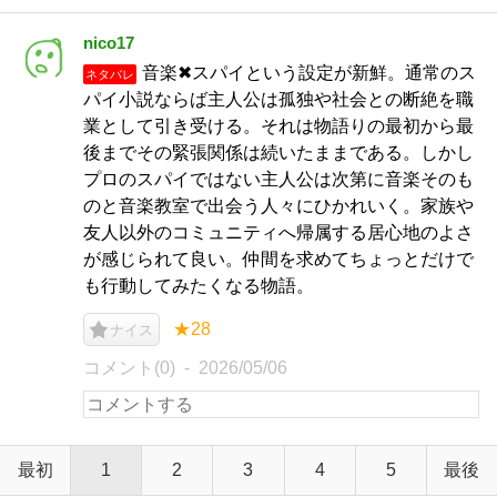
nico17
音楽✖︎スパイという設定が新鮮。通常のス
ネタバレ
パイ小説ならば主人公は孤独や社会との断絶を職
業として引き受ける。それは物語りの最初から最
後までその緊張関係は続いたままである。しかし
プロのスパイではない主人公は次第に音楽そのも
のと音楽教室で出会う人々にひかれいく。家族や
友人以外のコミュニティへ帰属する居心地のよさ
が感じられて良い。仲間を求めてちょっとだけで
も行動してみたくなる物語。
★28
ナイス
コメント(0)
2026/05/06
最初
1
2
3
4
5
最後