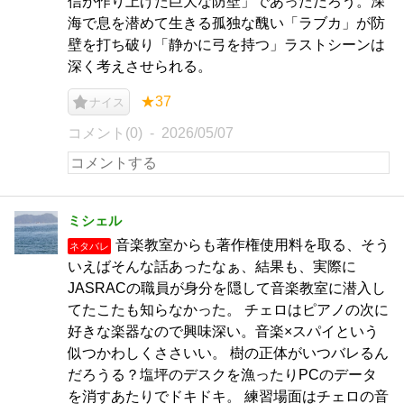
信が作り上げた巨大な防壁」であっただろう。深
海で息を潜めて生きる孤独な醜い「ラブカ」が防
壁を打ち破り「静かに弓を持つ」ラストシーンは
深く考えさせられる。
★37
ナイス
コメント(0)
2026/05/07
ミシェル
音楽教室からも著作権使用料を取る、そう
ネタバレ
いえばそんな話あったなぁ、結果も、実際に
JASRACの職員が身分を隠して音楽教室に潜入し
てたこたも知らなかった。 チェロはピアノの次に
好きな楽器なので興味深い。音楽×スパイという
似つかわしくささいい。 樹の正体がいつバレるん
だろうる？塩坪のデスクを漁ったりPCのデータ
を消すあたりでドキドキ。 練習場面はチェロの音