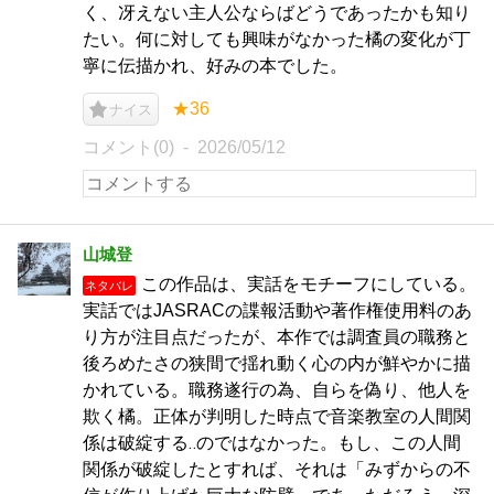
く、冴えない主人公ならばどうであったかも知り
たい。何に対しても興味がなかった橘の変化が丁
寧に伝描かれ、好みの本でした。
★36
ナイス
コメント(0)
2026/05/12
山城登
この作品は、実話をモチーフにしている。
ネタバレ
実話ではJASRACの諜報活動や著作権使用料のあ
り方が注目点だったが、本作では調査員の職務と
後ろめたさの狭間で揺れ動く心の内が鮮やかに描
かれている。職務遂行の為、自らを偽り、他人を
欺く橘。正体が判明した時点で音楽教室の人間関
係は破綻する‥のではなかった。もし、この人間
関係が破綻したとすれば、それは「みずからの不