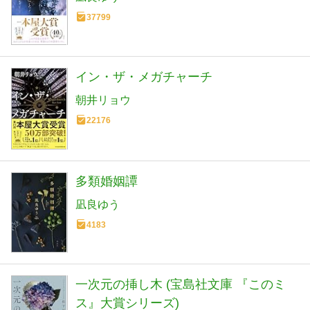
37799
イン・ザ・メガチャーチ
朝井リョウ
22176
多類婚姻譚
凪良ゆう
4183
一次元の挿し木 (宝島社文庫 『このミ
ス』大賞シリーズ)