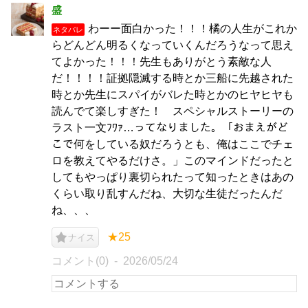
盛
わーー面白かった！！！橘の人生がこれか
ネタバレ
らどんどん明るくなっていくんだろうなって思え
てよかった！！！先生もありがとう素敵な人
だ！！！！証拠隠滅する時とか三船に先越された
時とか先生にスパイがバレた時とかのヒヤヒヤも
読んでて楽しすぎた！ スペシャルストーリーの
ラスト一文ﾌﾜｧ…ってなりました。「おまえがど
こで何をしている奴だろうとも、俺はここでチェ
ロを教えてやるだけさ。」このマインドだったと
してもやっぱり裏切られたって知ったときはあの
くらい取り乱すんだね、大切な生徒だったんだ
ね、、、
★25
ナイス
コメント(0)
2026/05/24