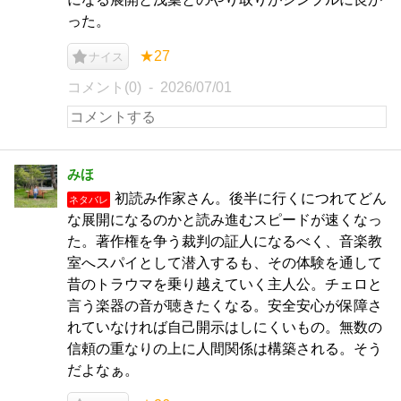
った。
★27
ナイス
コメント(0)
2026/07/01
みほ
初読み作家さん。後半に行くにつれてどん
ネタバレ
な展開になるのかと読み進むスピードが速くなっ
た。著作権を争う裁判の証人になるべく、音楽教
室へスパイとして潜入するも、その体験を通して
昔のトラウマを乗り越えていく主人公。チェロと
言う楽器の音が聴きたくなる。安全安心が保障さ
れていなければ自己開示はしにくいもの。無数の
信頼の重なりの上に人間関係は構築される。そう
だよなぁ。