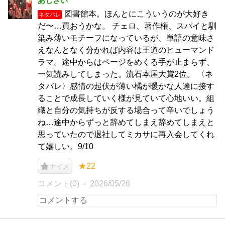
あじさい
図書館本。ほんとにこういうのが大好き
ネタバレ
だ〜…買おうかな。 チェロ、著作権、スパイと馴
染み薄いモチーフになっているが、単語の意味さ
えなんとなく分かれば内容は王道のヒューマンド
ラマ。途中からはページをめくる手が止まらず、
一気読みしてしまった。流石本屋大賞2位。 〈ネ
タバレ〉感情の起伏が薄い橘が暖かな人達に接す
ることで成長していく様が見ていて心地いい。組
織と自分の気持ちが反する場合って辛いでしょう
ね…途中からずっと辞めてしまえ辞めてしまえと
思っていたので退社してミカサに再入会してくれ
て嬉しい。9/10
★22
ナイス
コメント(0)
2026/05/26