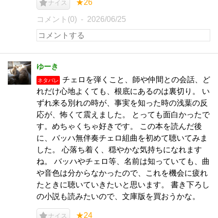
★26
ナイス
コメント(0)
2026/06/25
ゆーき
チェロを弾くこと、師や仲間との会話、ど
ネタバレ
れだけ心地よくても、根底にあるのは裏切り。 い
ずれ来る別れの時が、事実を知った時の浅葉の反
応が、怖くて震えました。 とっても面白かったで
す。めちゃくちゃ好きです。 この本を読んだ後
に、バッハ無伴奏チェロ組曲を初めて聴いてみま
した。 心落ち着く、穏やかな気持ちになれます
ね。 バッハやチェロ等、名前は知っていても、曲
や音色は分からなかったので、これを機会に疲れ
たときに聴いていきたいと思います。 書き下ろし
の小説も読みたいので、文庫版を買おうかな。
★24
ナイス