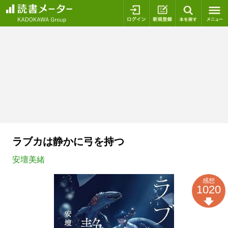
ログイン
新規登録
本を探
ラブカは静かに弓を持つ
安壇美緒
感想
1020