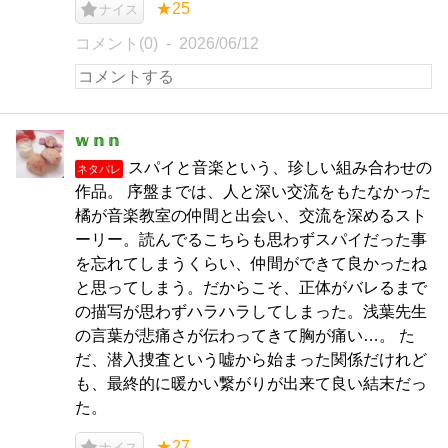
★25
ナイス
コメント(0)
2026/06/12
𝕨 𝕟 𝕟
スパイと音楽という、珍しい組み合わせの
ネタバレ
作品。 序盤までは、人と深い交流をもたなかった
橘が音楽教室の仲間と出会い、交流を深めるスト
ーリー。読んでるこちらも思わずスパイだった事
を忘れてしまうくらい、仲間ができて良かったね
と思ってしまう。だからこそ、正体がバレるまで
の描写が思わずハラハラしてしまった。浅葉先生
の言葉が悲痛さが伝わってきて胸が痛い…。 た
だ、潜入捜査という嘘から始まった関係だけれど
も、最終的に暖かい繋がりが出来て良い結末だっ
た。
★27
ナイス