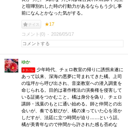
と喧嘩別れした時の行動力があるならもう少し事
前になんとかなった気がする。
★17
ナイス
コメント(0)
2026/05/17
ゆか
少年時代、チェロ教室の帰りに誘拐未遂に
ネタバレ
あって以来、深海の悪夢に苛まれてきた橘。上司
の塩坪から呼び出され、音楽教室への潜入調査を
命じられる。目的は著作権法の演奏権を侵害して
いる証拠をつかむこと。橘は身分を偽り、チェロ
講師・浅葉のもとに通い始める。師と仲間との出
会いが、奏でる歓びが、橘の凍っていた心を溶か
しだすが、法廷に立つ時間が迫り……という話。
橘が美青年なので仲間から許された感も否めな