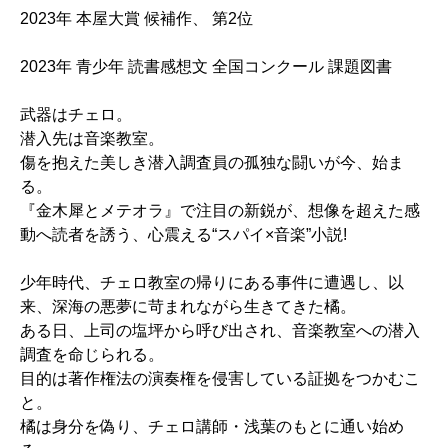
2023年 本屋大賞 候補作、 第2位
2023年 青少年 読書感想文 全国コンクール 課題図書
武器はチェロ。
潜入先は音楽教室。
傷を抱えた美しき潜入調査員の孤独な闘いが今、始ま
る。
『金木犀とメテオラ』で注目の新鋭が、想像を超えた感
動へ読者を誘う、心震える“スパイ×音楽”小説!
少年時代、チェロ教室の帰りにある事件に遭遇し、以
来、深海の悪夢に苛まれながら生きてきた橘。
ある日、上司の塩坪から呼び出され、音楽教室への潜入
調査を命じられる。
目的は著作権法の演奏権を侵害している証拠をつかむこ
と。
橘は身分を偽り、チェロ講師・浅葉のもとに通い始め