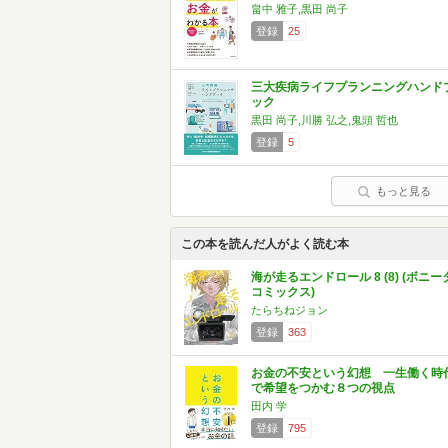
畠中 雅子,黒田 尚子
登録
25
三大疾病ライフプランニングハンド
ック
黒田 尚子,川勝 弘之,鬼頭 哲也
登録
5
もっと見る
この本を読んだ人がよく読む本
海が走るエンドロール 8 (8) (ボニー
コミックス)
たらちねジョン
登録
363
お金の不安という幻想 一生働く時
で希望をつかむ８つの視点
田内 学
登録
795