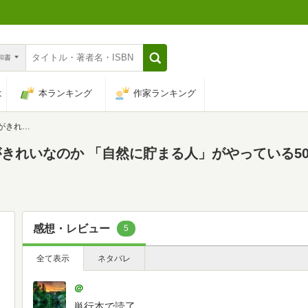
n和書
は
本ランキング
作家ランキング
日本経済新聞出版)
きれいなのか 「自然に貯まる人」がやっている50
感想・レビュー
5
全て表示
ネタバレ
＠
単行本で読了