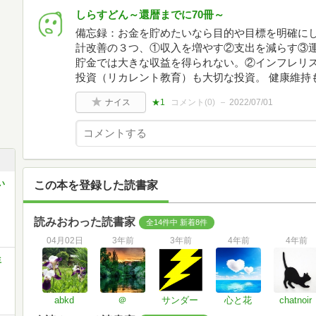
しらすどん～還暦までに70冊～
備忘録：お金を貯めたいなら目的や目標を明確に
計改善の３つ、①収入を増やす②支出を減らす③
貯金では大きな収益を得られない。②インフレリス
投資（リカレント教育）も大切な投資。 健康維持
ナイス
★1
コメント(
0
)
2022/07/01
い
この本を登録した読書家
読みおわった読書家
全14件中 新着8件
04月02日
3年前
3年前
4年前
4年前
生
abkd
＠
サンダー
心と花
chatnoir