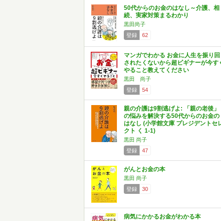
50代からのお金のはなし～介護、相
続、実家対策まるわかり
黒田尚子
登録
62
マンガでわかる お金に人生を振り回
されたくないから超ビギナーが今す
やること教えてください
黒田 尚子
登録
54
親の介護は9割逃げよ: 「親の老後」
の悩みを解決する50代からのお金の
はなし (小学館文庫 プレジデントセ
クト く 1-1)
黒田 尚子
登録
47
がんとお金の本
黒田 尚子
登録
30
病気にかかるお金がわかる本