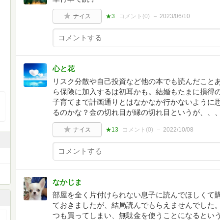
ナイス
★3
コメント(
0
)
2023/06/10
心と花
リスク分散や自己投資など他の本でも読んだこと
ら保険に加入するは初耳かも。結婚もたまに損得
子育てまで計画通りとはなかなか行かないように
るのかな？金の切れ目が縁の切れ目というが、、
ナイス
★13
コメント(
0
)
2022/10/08
なかじま
部屋を全く片付けられない息子に読んでほしくて
ておきましたが、結局読んでもらえませんでした
つも買ってしまい、無駄金を使うことになるとい