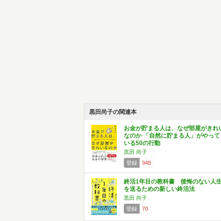
黒田尚子の関連本
お金が貯まる人は、なぜ部屋がきれ
なのか 「自然に貯まる人」がやって
いる50の行動
黒田 尚子
登録
948
終活1年目の教科書 後悔のない人
を送るための新しい終活法
黒田 尚子
登録
70