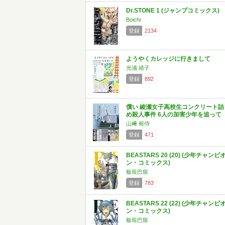
Dr.STONE 1 (ジャンプコミックス)
Boichi
登録
2134
ようやくカレッジに行きまして
光浦 靖子
登録
892
償い 綾瀬女子高校生コンクリート詰
め殺人事件 6人の加害少年を追って
山﨑 裕侍
登録
471
BEASTARS 20 (20) (少年チャンピ
ン・コミックス)
板垣巴留
登録
783
BEASTARS 22 (22) (少年チャンピ
ン・コミックス)
板垣巴留