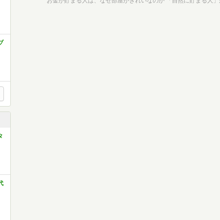
ブ
タ
代