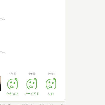
せん
せん
4年前
4年前
4年前
たかまさ
マーメイド
りむ