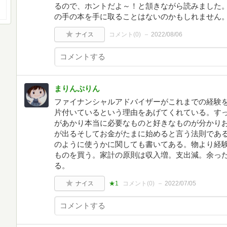
るので、ホントだよ～！と頷きながら読みました
の手の本を手に取ることはないのかもしれません
ナイス
コメント(
0
)
2022/08/06
まりんぷりん
ファイナンシャルアドバイザーがこれまでの経験
片付いているという理由をあげてくれている。す
があかり本当に必要なものと好きなものが分かり
が出るそしてお金がたまに始めると言う法則であ
のように使うかに関しても書いてある。物より経
ものを買う。家計の原則は収入増。支出減。余っ
る。
ナイス
★1
コメント(
0
)
2022/07/05