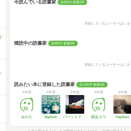
今読んでいる読書家
全0件中 新着0件
登録しているユーザーはいま
ぐ
積読中の読書家
全0件中 新着0件
登録しているユーザーはいま
レ
読みたい本に登録した読書家
全13件中 新着8件
4年前
4年前
4年前
4年前
4年前
みかた
daphne
パペットドリーム
渡会ユウ
hapitaro