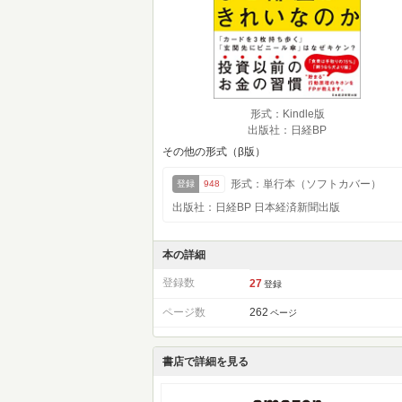
形式：Kindle版
出版社：日経BP
その他の形式（β版）
形式：単行本（ソフトカバー）
登録
948
出版社：日経BP 日本経済新聞出版
本の詳細
登録数
27
登録
ページ数
262
ページ
書店で詳細を見る