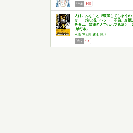
登録
800
人はこんなことで破産してしまうの
か！ 推し活、ペット、不倫、介護
投資……普通の人でもハマる落とし
(単行本)
永峰 英太郎,速水 陶冶
登録
93