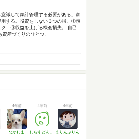
し意識して家計管理する必要がある。家
運用する。投資をしない３つの損、①預
ク ③収益を上げる機会損失。 自己
も資産づくりのひとつ。
4年前
4年前
4年前
なかじま
しらすどん～還暦までに70冊～
まりんぷりん