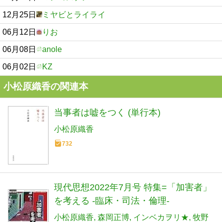
12月25日
ミヤビとライライ
06月12日
りお
06月08日
anole
06月02日
KZ
小松原織香の関連本
当事者は嘘をつく (単行本)
小松原織香
732
現代思想2022年7月号 特集=「加害者」
を考える -臨床・司法・倫理-
小松原織香
森岡正博
インベカヲリ★
牧野