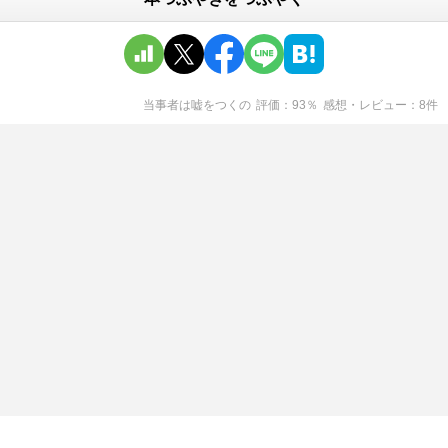
当事者は嘘をつく
の
評価
93
％
感想・レビュー
8
件