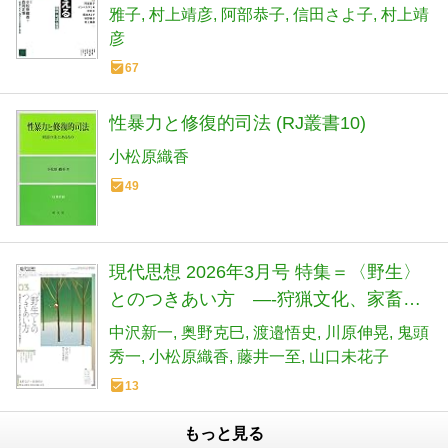
雅子
村上靖彦
阿部恭子
信田さよ子
村上靖
彦
67
性暴力と修復的司法 (RJ叢書10)
小松原織香
49
現代思想 2026年3月号 特集＝〈野生〉
とのつきあい方 ―-狩猟文化、家畜化
の歴史から現代のクマ問題まで―
中沢新一
奥野克巳
渡邉悟史
川原伸晃
鬼頭
秀一
小松原織香
藤井一至
山口未花子
13
もっと見る