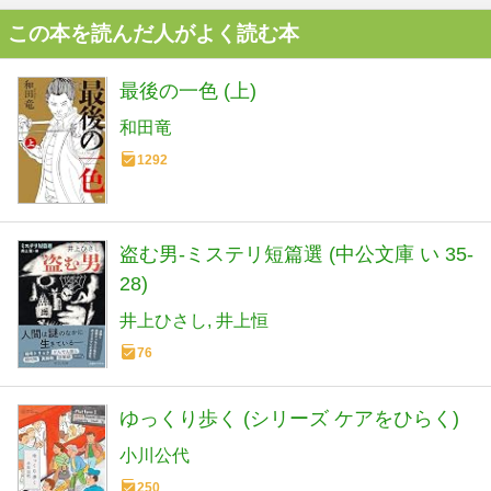
この本を読んだ人がよく読む本
最後の一色 (上)
和田竜
1292
盗む男-ミステリ短篇選 (中公文庫 い 35-
28)
井上ひさし
井上恒
76
ゆっくり歩く (シリーズ ケアをひらく)
小川公代
250