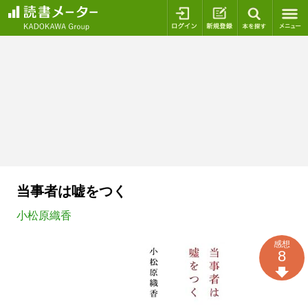
ログイン
新規登録
本を探
当事者は嘘をつく
小松原織香
感想
8