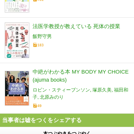
法医学教授が教えている 死体の授業
飯野守男
183
中絶がわかる本 MY BODY MY CHOICE
(ajuma books)
ロビン・スティーブンソン
塚原久美
福田和
子
北原みのり
49
当事者は嘘をつくをシェアする
本つぶやきをつぶやく