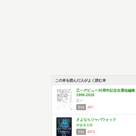
この本を読んだ人がよく読む本
乙一デビュー30周年記念自選短編集
1996-2026
乙一
登録
207
さよならジャバウォック
伊坂幸太郎
登録
8373