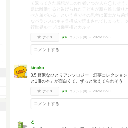
て返ってきた感想がこの作者いつか人を◯しそう
題は離婚すると告げられた子どもが親を推し量り
べき弟がいる、という点でその思考は策士から弟
なバランスのキャラ構成で読まされてしまった。
行世界ループは乗車権とカルマ
ナイス
★4
コメント(
0
)
2026/06/23
kinoko
3.5 贅沢なひとりアンソロジー 幻夢コレクショ
と1冊の本」が面白くて、ずっと覚えてられそう
ナイス
★8
コメント(
0
)
2026/06/20
と