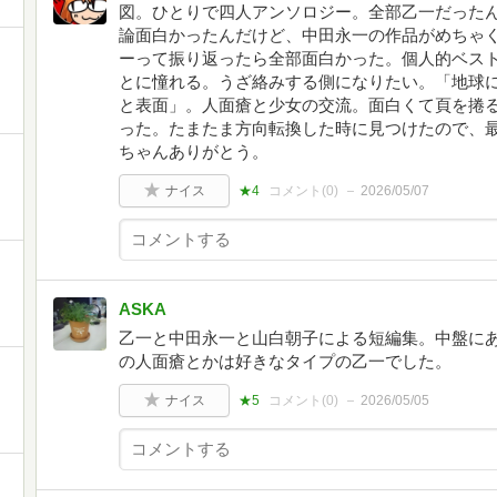
図。ひとりで四人アンソロジー。全部乙一だった
論面白かったんだけど、中田永一の作品がめちゃ
ーって振り返ったら全部面白かった。個人的ベス
とに憧れる。うざ絡みする側になりたい。「地球に
と表面」。人面瘡と少女の交流。面白くて頁を捲
った。たまたま方向転換した時に見つけたので、
ちゃんありがとう。
ナイス
★4
コメント(
0
)
2026/05/07
ASKA
乙一と中田永一と山白朝子による短編集。中盤に
の人面瘡とかは好きなタイプの乙一でした。
ナイス
★5
コメント(
0
)
2026/05/05