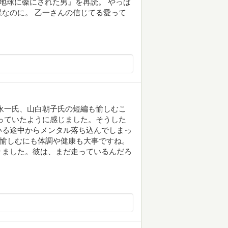
って『地球に磔にされた男』を再読。 やっぱ
なのに。 乙一さんの信じてる愛って
永一氏、山白朝子氏の短編も愉しむこ
っていたように感じました。そうした
いる途中からメンタル落ち込んでしまっ
書を愉しむにも体調や健康も大事ですね。
りました。彼は、まだ走っているんだろ