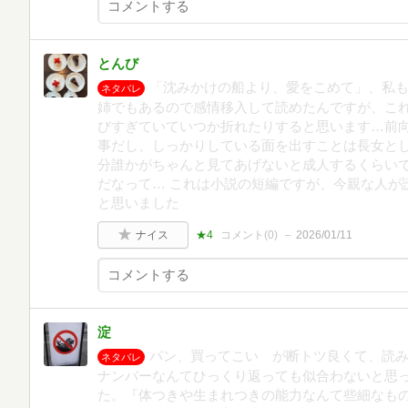
とんび
「沈みかけの船より、愛をこめて」、私
ネタバレ
姉でもあるので感情移入して読めたんですが、こ
びすぎていていつか折れたりすると思います…前
事だし、しっかりしている面を出すことは長女と
分誰かがちゃんと見てあげないと成人するくらい
だなって… これは小説の短編ですが、今親な人が
と思いました
ナイス
★4
コメント(
0
)
2026/01/11
淀
パン、買ってこい が断トツ良くて、読
ネタバレ
ナンバーなんてひっくり返っても似合わないと思
た。『体つきや生まれつきの能力なんて些細なも