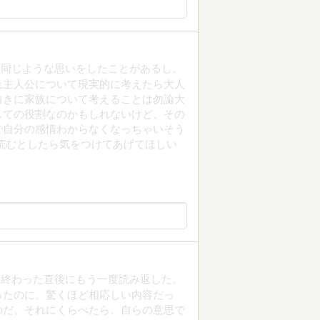
も同じような思いをしたことがあるし、
れ主人公について現実的に考えたら大人
向きに家族について考えることは勿論大
しての役割なのかもしれないけど、その
で自分の感情わからなくなっちゃいそう
読むとしたら気をつけてあげてほしい
み終わった直後にもう一度読み返した。
ったのに、驚くほど相応しい内容だっ
のだ。それにくらべたら、自らの意思で