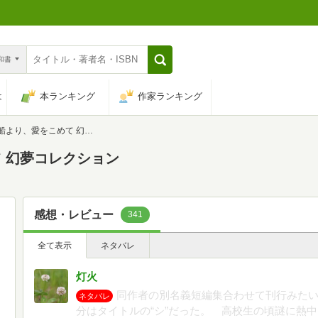
n和書
は
本ランキング
作家ランキング
、愛をこめて 幻夢コレクション
 幻夢コレクション
感想・レビュー
341
全て表示
ネタバレ
灯火
同作者の別名義短編集合わせて刊行みた
ネタバレ
分はタイトルの“シ”だった。 高校生の頃謎に熱中