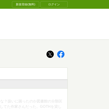
新規登録(無料)
ログイン
いな？扱いに困ったのか図書館の分類区
してた作家さんだった。GOTHを貸し