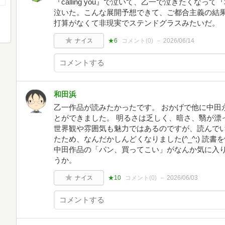
『calling you』で泣いて、乙一で泣きたくな
泣いた。こんな展開予想できて、ご都合主義の結果
打算がなくて非現実でステンドグラスみたいだ。
ナイス
★6
コメント(
0
)
2026/06/14
和田浜
乙一作品が読みたかったです。 おかげで他に中田
とができました。 明るさは乏しく、暗さ、翳が漂
世界観や雰囲気も魅力ではあるのですが、読んで
たため、なんだかしんどくなりました(^_^;) 読
中田作品の「パン、買ってこい」がなんか気に入
うか。
ナイス
★10
コメント(
0
)
2026/06/03