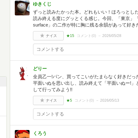
ゆきくじ
ずっと読みたかった本。どれもいい！ほろっとし
読み終える度にグッとくる感じ。今回、「東京」「二つの顔
surface」の二作が特に胸に残る余韻があって好
ナイス
★15
コメント(
0
)
2026/05/28
どりー
全員乙一!パン、買ってこいがたまらなく好きだっ
平面いぬを思い出し、読み終えて「平面いぬー!」
して行ってみよう!!
ナイス
★5
コメント(
0
)
2026/05/13
くろう