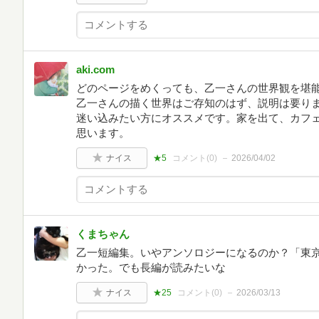
aki.com
どのページをめくっても、乙一さんの世界観を堪能
乙一さんの描く世界はご存知のはず、説明は要り
迷い込みたい方にオススメです。家を出て、カフ
思います。
ナイス
★5
コメント(
0
)
2026/04/02
くまちゃん
乙一短編集。いやアンソロジーになるのか？「東
かった。でも長編が読みたいな
ナイス
★25
コメント(
0
)
2026/03/13