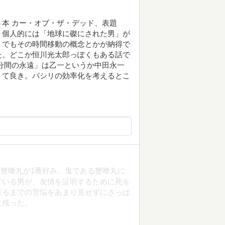
本 カー・オブ・ザ・デッド、表題
。個人的には「地球に磔にされた男」が
？でもその時間移動の概念とかが納得で
た。どこか恒川光太郎っぽくもある話で
分間の永遠」は乙一というか中田永一
くて良き。パシリの効率化を考えるとこ
蟹喰丸が1番好み。鬼である蟹喰丸に
ている男が、友情を証明するために死を
至るまでの苦悩をあまり見せずにさっぱ
に残った。