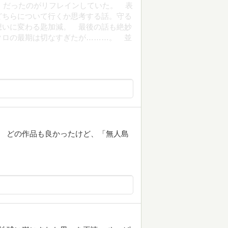
、だったのがリフレインしていた。 表
どちらについて行くか思考する話。守る
想いに変わる匙加減。 最後の話も絶妙
クロの最期は切なすぎたが………。 並
ン どの作品も良かったけど、「無人島