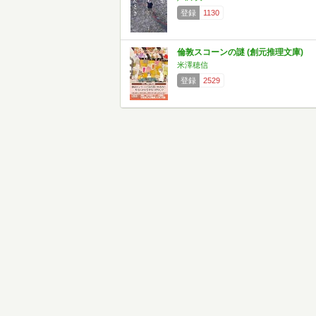
登録
1130
倫敦スコーンの謎 (創元推理文庫)
米澤穂信
登録
2529