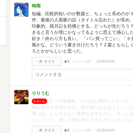
時雨
短編。比較的短いのが数篇と、ちょっと長めのが３
作、最後の人面瘡の話（タイトル忘れた）が長め
印象的。残月記を彷彿とする。どっちが先だろう
きると言うか理にかなってるように思えて感心し
好き！終わり方も良い。 「パン買ってこい」「５
風かな。どういう書き分けだろう？２篇ともらし
ろとかがらしいと思った。
ナイス
★5
コメント(
0
)
2026/04/06
りりうむ
乙一の短編集。どの話も素晴らしかった！
ネタバレ
酒を提供する代わりに、癌の進行を止めてもらっ
選ぶ話。とんでもない選択なはずなのに、そこに
りしていて、逆に心情を考えさせられてしまい心
ナイス
★6
コメント(
0
)
2026/04/05