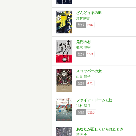
ざんどぅまの影
澤村伊智
登録
596
鬼門の村
櫛木 理宇
登録
953
スコッパーの女
山白 朝子
登録
471
ファイア・ドーム (上)
辻村 深月
登録
5110
あなたが正しくいられたとき
芦沢 央