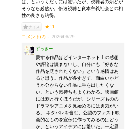
は、というくだりには驚いたが、視聴者の殆どが
そうなら必然か。倍速視聴と資本主義社会との相
性の良さも納得。
★11
ナイス
コメント(2)
2026/06/29
ずっきー
愛する作品ほどインターネット上の感想
や評論は読まないし、自分にも「好きな
作品を貶されたくない」という感情はあ
ると思う。作品が多すぎて、面白いかど
うか分からない作品に手を出したくな
い、という気持ちもよくわかる。映画館
には割と行くほうだが、シリーズものの
ドラマやアニメを見始めるには勇気がい
る。 ネタバレを含む、公認のファスト映
画的なものを宣伝に作ってみるのはどう
か、というアイデアには驚いた。一定層