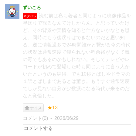
ずいころ
読む前は私も著者と同じように映像作品を
ネタバレ
早送りで観るなんてけしからん、と思っていたけ
ど、その背景や実情を知ると仕方ないかなとも思
え、同時にもう後戻りはできないのだと思い知
る。逆に情報過多で24時間誰かと繋がる今の時代
の状況は通常速度で観られない程余裕がなくて気
の毒でもあるのかもしれない。そしてテレビやレ
コードが初めて登場した時も同じように言う人が
いたというのも納得。でも10秒とばしやドラマの
１話とばしまであるとは驚き。もうすぐ通常速度
でしか見ない自分が少数派になる時代が来るのだ
なと覚悟した。
★13
ナイス
コメント(0)
2026/06/29