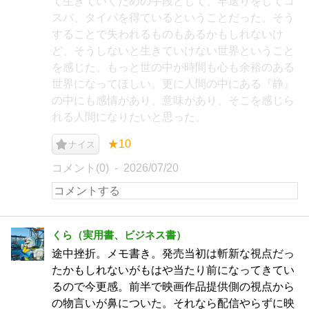
て生きていくための手段として、早送りをしてコ
スパ、タイパを得ているということだった。そう
することで失われるものもあるかもしれないけ
ど、そうしないと生きていけない世界ということ
を感じた。もっと世の中が時間も心も余裕のある
世界になってほしい。更に人間の中にある『静』
の中にも感情があり、意味があり、そこを感じら
れる人間になりたいと思った。
★10
ナイス
コメント(0)
2026/07/20
くら（実用書、ビジネス書）
途中挫折。メモ書き。発売当初は斬新な視点だっ
たかもしれないがもはや当たり前になってきてい
るので今更感。前半で映画作品提供側の視点から
の物言いが鼻についた。それなら配信やらずに映