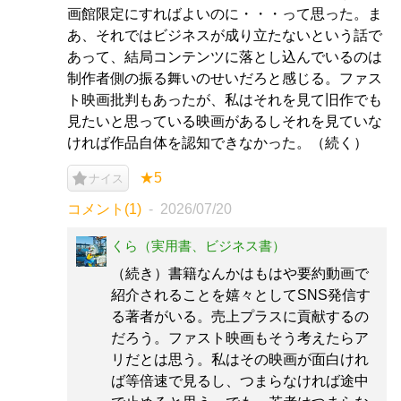
画館限定にすればよいのに・・・って思った。ま
あ、それではビジネスが成り立たないという話で
あって、結局コンテンツに落とし込んでいるのは
制作者側の振る舞いのせいだろと感じる。ファス
ト映画批判もあったが、私はそれを見て旧作でも
見たいと思っている映画があるしそれを見ていな
ければ作品自体を認知できなかった。（続く）
★5
ナイス
コメント(1)
2026/07/20
くら（実用書、ビジネス書）
（続き）書籍なんかはもはや要約動画で
紹介されることを嬉々としてSNS発信す
る著者がいる。売上プラスに貢献するの
だろう。ファスト映画もそう考えたらア
リだとは思う。私はその映画が面白けれ
ば等倍速で見るし、つまらなければ途中