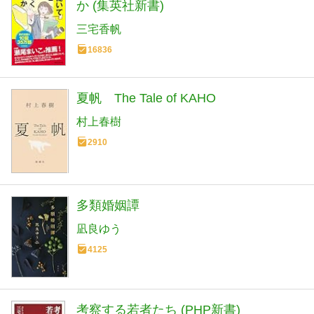
か (集英社新書)
三宅香帆
16836
夏帆 The Tale of KAHO
村上春樹
2910
多類婚姻譚
凪良ゆう
4125
考察する若者たち (PHP新書)