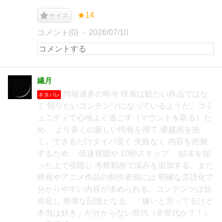
★14
ナイス
コメント(0)
2026/07/10
繊月
情報過多の昨今 映画は観たい作品ではな
ネタバレ
く 知りたいコンテンツになっているようだ。コミ
ュニティで心地よく過ごす（マウントを取る）た
め、 より多くの新しい情報を得て 優越感を抱
く。できるだけタイパ良く 失敗なく 内容を把握
するため、 倍速視聴や 10秒スキップ、 結末を知
った上で視聴し 考察動画で深みを追加する。また
映画やアニメ作品の制作者側には 明確な言語化で
分かりやすい内容が求められる。コンテンツは短
命化し 希薄な記憶となる。「嫌いと言ってるけど
本当は好き」が分からない世代（全世代か？！）