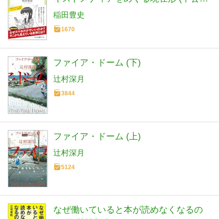
書ラクレ 861)
稲田豊史
1670
ファイア・ドーム (下)
辻村深月
3844
ファイア・ドーム (上)
辻村深月
5124
なぜ働いていると本が読めなくなるの