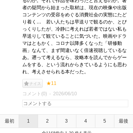
るのか。それで作品を味わったと言えるのか。著
者の疑問から始まった取材は、現在の映像や出版
コンテンツの受容をめぐる消費社会の実態にたど
り着く… 若い人たちは早送りで観るのか、とび
っくりしたが、冷静に考えれば若者ではない私も
早送りして観ていることに気づいた。映画やドラ
マはともかく、コロナ以降多くなった「研修動
画」なんて、まず間違いなく倍速視聴しているな
あ。遡って考えるなら、攻略本を読んでからゲー
ムをする、という流れからきているようにも思わ
れ、考えさせられる本だった。
★11
ナイス
コメント(0)
2026/06/10
最初
1
2
3
4
5
最後