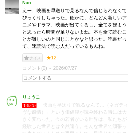
Non
えー、映画を早送りで見るなんて信じられなくて
びっくりしちゃった。確かに、どんどん新しいア
ニメやドラマ、映画が出てくるし、全てを観よう
と思ったら時間が足りないよね。本を全て読むこ
とが難しいのと同じことかなと思った。読書だっ
て、速読法で読む人だっているもんね。
★12
ナイス
コメント(0)
2026/07/27
りょうこ
「映画を早送りで観るなんて…（ネガティ
ネタバレ
ヴな感情）」という価値観が読み終わる時には大
きく変わった。今の若者がいる世界は、私たちが
経験した世界とは全然違う。そんな世界で頑張っ