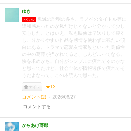
ゆき
鬼滅の説明の多さ、ラノベのタイトル等に
ネタバレ
違和感あったのが私だけじゃないと分かって少し
安心した。とはいえ、私も映像は早送りして観る
し、分かりやすい作品を感情を使わずに観たい傾
向にある。ドラマで恋愛友情家族といった関係性
の中の葛藤が描かれてると、しんど…ってなる。
快を求めがち。自分がシンプルに疲れてるのかな
と思ってたけど、社会全体が情報過多で疲れてそ
うだよなって、この本読んで思った。
★13
ナイス
コメント(2)
2026/06/27
からあげ野郎