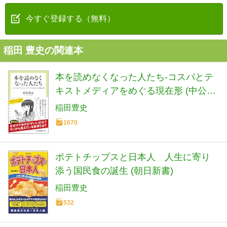
今すぐ登録する（無料）
稲田 豊史の関連本
本を読めなくなった人たち-コスパとテ
キストメディアをめぐる現在形 (中公新
書ラクレ 861)
稲田豊史
1670
ポテトチップスと日本人 人生に寄り
添う国民食の誕生 (朝日新書)
稲田豊史
532