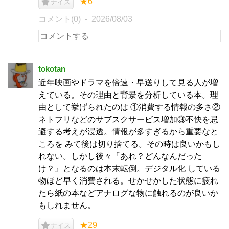
★6
ナイス
コメント(0)
2026/08/03
tokotan
近年映画やドラマを倍速・早送りして見る人が増
えている。その理由と背景を分析している本。理
由として挙げられたのは ①消費する情報の多さ②
ネトフリなどのサブスクサービス増加③不快を忌
避する考えが浸透。情報が多すぎるから重要なと
ころを みて後は切り捨てる。その時は良いかもし
れない。しかし後々『あれ？どんなんだった
け？』となるのは本末転倒。デジタル化 している
物ほど早く消費される。せかせかした状態に疲れ
たら紙の本などアナログな物に触れるのが良いか
もしれません。
★29
ナイス