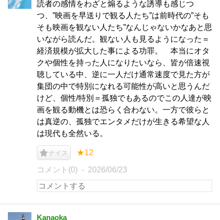
読者の感情をわざと煽るような誘導も感じつ
つ、”映画を早送りで観る人たち”は前時代の”そも
そも映画を観ない人たち”なんじゃないかなあと思
いながら読んだ。観ない人も見るようになった＝
経済規模が拡大した事による功罪。 本当にオタ
クや個性を持った人になりたいなら、皆が倍速視
聴している中、逆に一人だけ通常速度で見た方が
集団の中で特別になれる可能性が高いと思うんだ
けど、個性/特別＝孤独でもあるのでこの人達が映
画を観る動機とは恐らく合わない。一方で彼らと
は真逆の、孤独でエンタメだけが生きる希望な人
は現代も全然いる。
★12
ナイス
コメント(0)
2026/06/23
Kanaoka