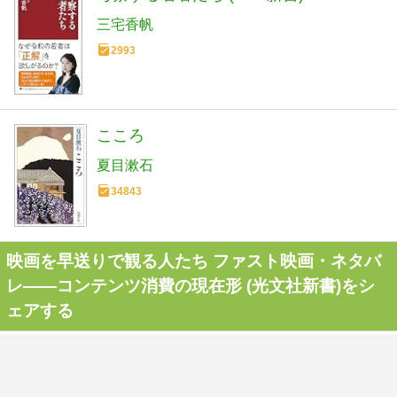
三宅香帆
2993
こころ
夏目漱石
34843
映画を早送りで観る人たち ファスト映画・ネタバ
レ――コンテンツ消費の現在形 (光文社新書)をシ
ェアする
本つぶやきをつぶやく