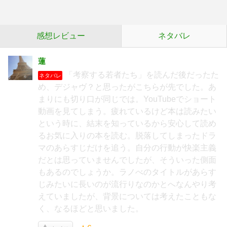
感想レビュー
ネタバレ
蓮
「考察する若者たち」を読んだ後だったた
ネタバレ
め、デジャヴ？と思ったがこちらが先でした。あ
まりにも切り口が同じでは。YouTubeでショート
動画を見てしまう。疲れているけど本は読みたい
という時に、結末を知っているから安心して読め
るお気に入りの本を読む。脱落してしまったドラ
マのあらすじだけを追う。自分の行動が快楽主義
だとは思っていませんでしたが、そういった側面
もあるのでしょうか。ラノべのタイトルがあらす
じみたいに長いのが流行りなのかとへなんやり考
えていましたが、背景については考えたこともな
く、なるほどと思いました。