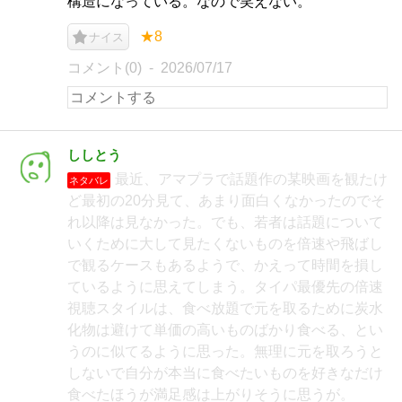
構造になっている。なので笑えない。
★8
ナイス
コメント(0)
2026/07/17
ししとう
最近、アマプラで話題作の某映画を観たけ
ネタバレ
ど最初の20分見て、あまり面白くなかったのでそ
れ以降は見なかった。でも、若者は話題について
いくために大して見たくないものを倍速や飛ばし
で観るケースもあるようで、かえって時間を損し
ているように思えてしまう。タイパ最優先の倍速
視聴スタイルは、食べ放題で元を取るために炭水
化物は避けて単価の高いものばかり食べる、とい
うのに似てるように思った。無理に元を取ろうと
しないで自分が本当に食べたいものを好きなだけ
食べたほうが満足感は上がりそうに思うが。