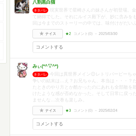
八割黒白猫
現実世界で星崎さんの妹さんが初登場。
ネタバレ
て納得でした。それにルイス殿下が、妙に含みを
回は今までのストーリーの中では、味付けがだい
ナイス
★2
コメント(
0
)
2025/03/30
みぃ(*^▽^*)
今回は異世界メイン😊レトリバーピーち
ネタバレ
争いの結末は…え？お兄ちゃん、本当は・・・？
たときのやり方とか酷かったのにあれも全部敵を
けたような感が否めなかった。そして日常に戻った
ませんな…次巻も楽しみ。
ナイス
★3
コメント(
0
)
2025/02/24