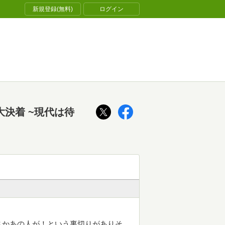
新規登録(無料)
ログイン
大決着 ~現代は待
さかあの人が！という裏切りがありそ