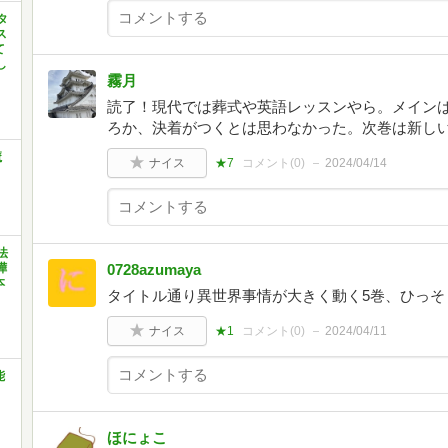
タ
ス
て
し
霧月
読了！現代では葬式や英語レッスンやら。メインは
ろか、決着がつくとは思わなかった。次巻は新し
魔
ナイス
★7
コメント(
0
)
2024/04/14
法
嘩
0728azumaya
本
タイトル通り異世界事情が大きく動く5巻、ひっそ
ナイス
★1
コメント(
0
)
2024/04/11
能
ほにょこ