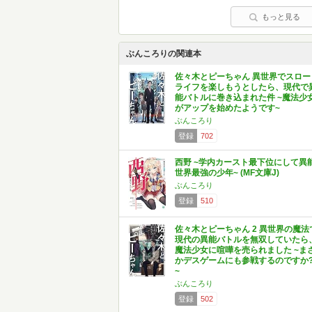
もっと見る
ぶんころりの関連本
佐々木とピーちゃん 異世界でスロー
ライフを楽しもうとしたら、現代で
能バトルに巻き込まれた件 ~魔法少
がアップを始めたようです~
ぶんころり
登録
702
西野 ~学内カースト最下位にして異
世界最強の少年~ (MF文庫J)
ぶんころり
登録
510
佐々木とピーちゃん 2 異世界の魔法
現代の異能バトルを無双していたら
魔法少女に喧嘩を売られました ~ま
かデスゲームにも参戦するのですか
~
ぶんころり
登録
502