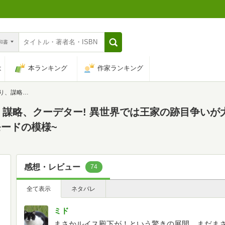
n和書
は
本ランキング
作家ランキング
回、ただし、ハードモードの模様~
、謀略、クーデター! 異世界では王家の跡目争いが
ードの模様~
感想・レビュー
74
全て表示
ネタバレ
ミド
まさかルイス殿下が！という驚きの展開。まだま