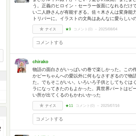
う。正義のヒロイン・セーラー仮面になれるだけ
い二人静さんが有能すぎる。佐々木さんは変身能
トリバーに。イラストの文鳥はあんなに愛らしい
ナイス
★9
コメント(
0
)
2025/08/04
chirako
物語の面白さがいっぱいの巻で楽しかった。この
かピーちゃんへの愛以外に何もなさすぎるので物
た。でもそこがいい。いろいろ子供としてちぐは
ラになってきたのもよかった。異世界パートはピ
い所が出てくるのもかわいかった
ナイス
★11
コメント(
0
)
2025/07/16