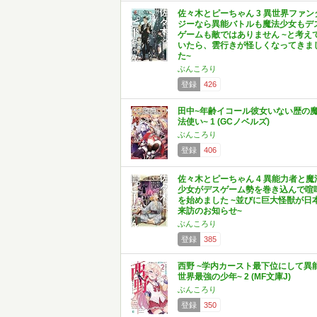
佐々木とピーちゃん 3 異世界ファン
ジーなら異能バトルも魔法少女もデ
ゲームも敵ではありません ~と考え
いたら、雲行きが怪しくなってきま
た~
ぶんころり
登録
426
田中~年齢イコール彼女いない歴の
法使い~ 1 (GCノベルズ)
ぶんころり
登録
406
佐々木とピーちゃん 4 異能力者と魔
少女がデスゲーム勢を巻き込んで喧
を始めました ~並びに巨大怪獣が日
来訪のお知らせ~
ぶんころり
登録
385
西野 ~学内カースト最下位にして異
世界最強の少年~ 2 (MF文庫J)
ぶんころり
登録
350