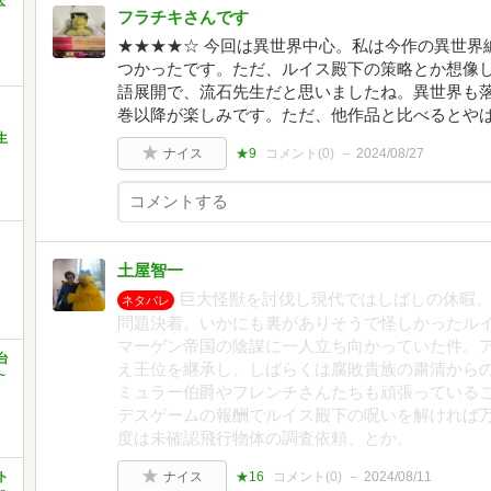
本
フラチキさんです
★★★★☆ 今回は異世界中心。私は今作の異世界
つかったです。ただ、ルイス殿下の策略とか想像
語展開で、流石先生だと思いましたね。異世界も
巻以降が楽しみです。ただ、他作品と比べるとや
生
ナイス
★9
コメント(
0
)
2024/08/27
土屋智一
巨大怪獣を討伐し現代ではしばしの休暇
ネタバレ
問題決着。いかにも裏がありそうで怪しかったル
マーゲン帝国の陰謀に一人立ち向かっていた件。
台
え王位を継承し、しばらくは腐敗貴族の粛清から
~
ミュラー伯爵やフレンチさんたちも頑張っている
デスゲームの報酬でルイス殿下の呪いを解ければ
度は未確認飛行物体の調査依頼、とか。
ト
ナイス
★16
コメント(
0
)
2024/08/11