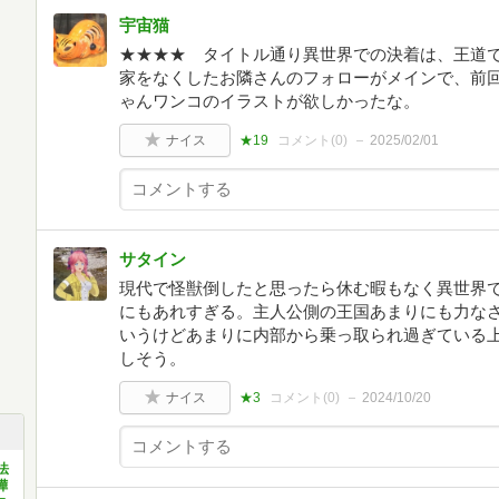
宇宙猫
★★★★ タイトル通り異世界での決着は、王道
家をなくしたお隣さんのフォローがメインで、前
ゃんワンコのイラストが欲しかったな。
ナイス
★19
コメント(
0
)
2025/02/01
サタイン
現代で怪獣倒したと思ったら休む暇もなく異世界
にもあれすぎる。主人公側の王国あまりにも力な
いうけどあまりに内部から乗っ取られ過ぎている
しそう。
ナイス
★3
コメント(
0
)
2024/10/20
法
嘩