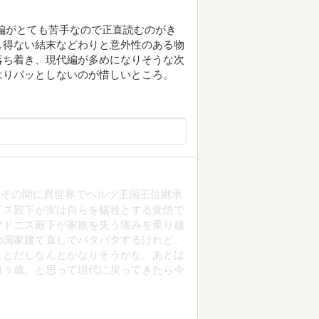
編がとても苦手なので正直読むのがき
し得ない結末などわりと意外性のある物
落ち着き、現代編が多めになりそうな次
はりパッとしないのが惜しいところ。
。その間に異世界でヘルツ王国王位継承
イス殿下が実は自らを犠牲とする覚悟で
アドニス殿下が家族を失う痛みを乗り越
の国家建て直しでバタバタするけれど、
ことだしなんとかなりそうかな。あとは
万々歳。と思って現代に戻ってきたら今