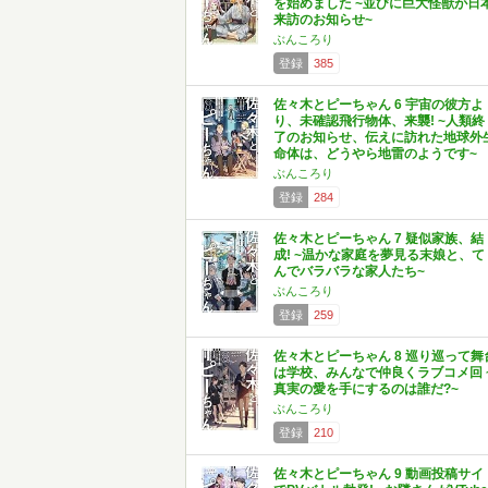
を始めました ~並びに巨大怪獣が日
来訪のお知らせ~
ぶんころり
登録
385
佐々木とピーちゃん 6 宇宙の彼方よ
り、未確認飛行物体、来襲! ~人類終
了のお知らせ、伝えに訪れた地球外
命体は、どうやら地雷のようです~
ぶんころり
登録
284
佐々木とピーちゃん 7 疑似家族、結
成! ~温かな家庭を夢見る末娘と、て
んでバラバラな家人たち~
ぶんころり
登録
259
佐々木とピーちゃん 8 巡り巡って舞
は学校、みんなで仲良くラブコメ回 
真実の愛を手にするのは誰だ?~
ぶんころり
登録
210
佐々木とピーちゃん 9 動画投稿サイ