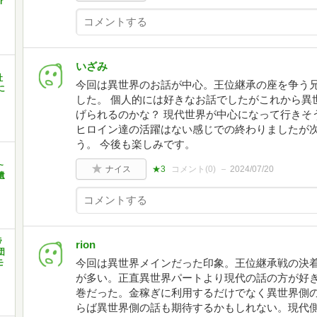
r
いざみ
社
今回は異世界のお話が中心。王位継承の座を争う
に
した。 個人的には好きなお話でしたがこれから異
げられるのかな？ 現代世界が中心になって行きそ
ヒロイン達の活躍はない感じでの終わりましたが
う。 今後も楽しみです。
~
ナイス
★3
コメント(
0
)
2024/07/20
遺
帝
rion
団
今回は異世界メインだった印象。王位継承戦の決
モ
が多い。正直異世界パートより現代の話の方が好
巻だった。金稼ぎに利用するだけでなく異世界側
らば異世界側の話も期待するかもしれない。現代