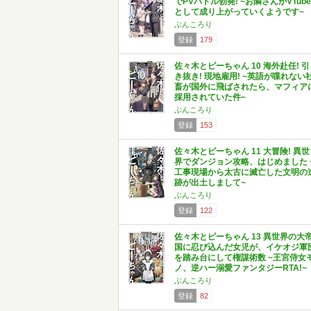
でPVバトル勃発! ~お隣さんがVTube
として成り上がっていくようです~
ぶんころり
登録
179
佐々木とピーちゃん 10 海外赴任! 引
き抜き! 現地雇用! ~英語が喋れない
畜が国外に飛ばされたら、マフィア
採用されていた件~
ぶんころり
登録
153
佐々木とピーちゃん 11 大冒険! 異世
界でダンジョン攻略、はじめました 
工事現場から太古に滅亡した文明の
跡が出土しまして~
ぶんころり
登録
122
佐々木とピーちゃん 13 異世界の大
国に忍び込んだ女児が、イケオジ軍
を踏み台にして権謀術数 ~王宮侍女
ノ、逆ハー溺愛ファンタジーRTA!~
ぶんころり
登録
82