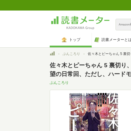
Amazo
トップ
読書メーターと
トップ
ぶんころり
佐々木とピーちゃん 5 裏切り、謀略、クーデター! 異世界では王家の跡目争いが大決着 ~現代は待望の日常
佐々木とピーちゃん 5 裏切り
望の日常回、ただし、ハードモ
ぶんころり