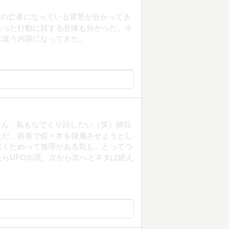
金の亡者になっている背景が分かってき
もった行動に対する意味も分かった。今
ぶ違う内容になってきた。
ゃん、私もなでくり回したい（笑）跡目
ただ、前巻で佐々木を隷属させようとし
欺くためって無理がある気も。とってつ
らUFO出現。次から次へとネタは絶え