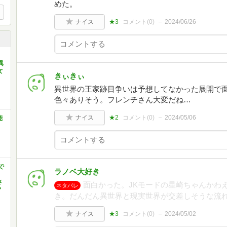
めた。
ナイス
★3
コメント(
0
)
2024/06/26
異
女
きぃきぃ
異世界の王家跡目争いは予想してなかった展開で
色々ありそう。フレンチさん大変だね…
ナイス
★2
コメント(
0
)
2024/05/06
能
で
ラノベ大好き
、
さ
面白かった。JKモードの星崎ちゃんかわ
ネタバレ
?
き。だんだん異世界と現実世界が交差しそうな流
ナイス
★3
コメント(
0
)
2024/05/02