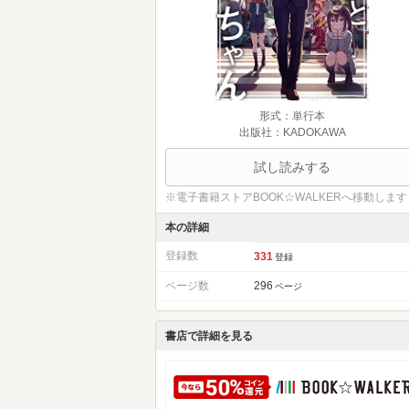
形式：単行本
出版社：KADOKAWA
試し読みする
※電子書籍ストアBOOK☆WALKERへ移動します
本の詳細
登録数
331
登録
ページ数
296
ページ
書店で詳細を見る