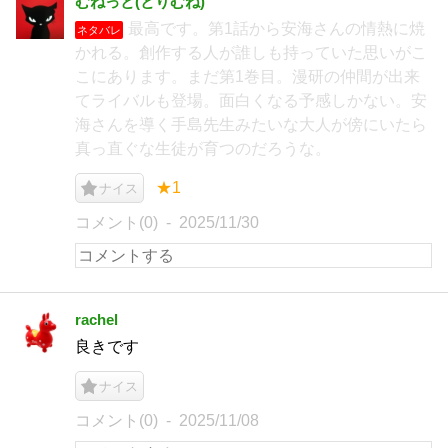
むねっと(とりむね)
最高です。第1話から安海さんの情熱に焼
ネタバレ
かれる。創作する人が誰しも持っていた思いがこ
こにあります。まだ第1巻目。漫研の仲間が出来
てライバルも登場。面白くなる予感しかない。安
海さんを導く手島先生みたいな大人が傍にいたら
真っ直ぐな生徒が育つのだろうな。
★1
ナイス
コメント(0)
2025/11/30
rachel
良きです
ナイス
コメント(0)
2025/11/08