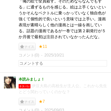
「俺の絵で全員殺す。そのためならなんでもす
る」に通ずるものを感じる。絵は上手くないとい
うかそんなベクトルに乗っかっていなく独自色が
強くて個性的で良いという意味では上手い。漫画
表現が素晴らしく他の漫画とは一線を画してい
る。話題の漫画であるが一巻では第２刷発行が５
か月後で最初は注目されていなかったんだな。
★11
ナイス
コメント(0)
2025/10/21
本読みましょ！
伊豆大島の高校生が主人公。これから先生
ネタバレ
とどう関わっていくのかな？
★7
ナイス
コメント(0)
2025/09/03