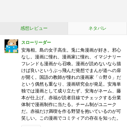
感想レビュー
ネタバレ
スローリーダー
安海相。島の女子高生。兎に角漫画が好き。邪心
なし。漫画に憧れ、漫画家に憧れ、イマジナリー
フレンドも漫画から召喚。漫画が読めないなら描
けば良いというぶっ飛んだ発想でまんが道への扉
が開く。国語の教師が憧れの漫画家「☆野０」だ
という偶然も重なり、漫画研究会が発足。安海単
独では漫画として成り立たず、安海がネーム、藤
本が仕上げ、赤福が読者目線でチェックする分業
体制で漫画制作に当たる。チーム制がユニーク
だ。赤福だけ満喫を作る野望を抱いているのが可
笑しい。この漫画でコミティアの存在を知った。