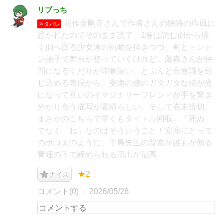
リブっち
前作金剛寺さんで作者さんの独特の作風に
ネタバレ
惹かれたのでそのまま読了。1巻は読む側から描
く側へ回る少女達の衝動を描きつつ、割とトント
ン拍子で舞台が整っていくけれど、藤森さんが仲
間になるくだりが印象深い。とぷんと自意識を封
じ込める表現から、安海の線のガタガタな絵が光
になって互いのイマジナリーフレンドが手を繋ぎ
分かり合う描写が素晴らしい。そして巻末読切、
まさかのこちらで早くもタイトル回収。「死ぬ」
でなく「ね」なのはそういうこと！安海にとって
のポコ太のように、手島先生の親友が誰もが知る
青狸の手で締められる演出が最高。
★2
ナイス
コメント(0)
2026/05/26