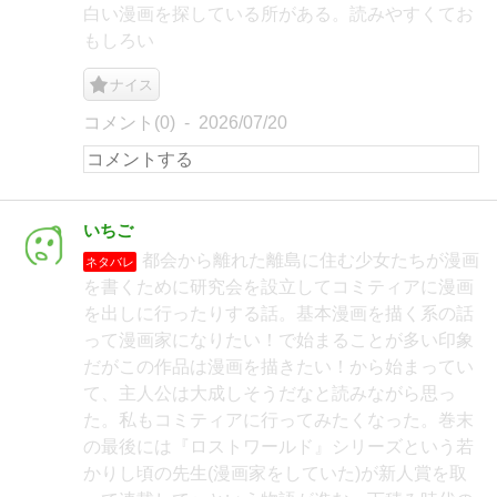
白い漫画を探している所がある。読みやすくてお
もしろい
ナイス
コメント(0)
2026/07/20
いちご
都会から離れた離島に住む少女たちが漫画
ネタバレ
を書くために研究会を設立してコミティアに漫画
を出しに行ったりする話。基本漫画を描く系の話
って漫画家になりたい！で始まることが多い印象
だがこの作品は漫画を描きたい！から始まってい
て、主人公は大成しそうだなと読みながら思っ
た。私もコミティアに行ってみたくなった。巻末
の最後には『ロストワールド』シリーズという若
かりし頃の先生(漫画家をしていた)が新人賞を取