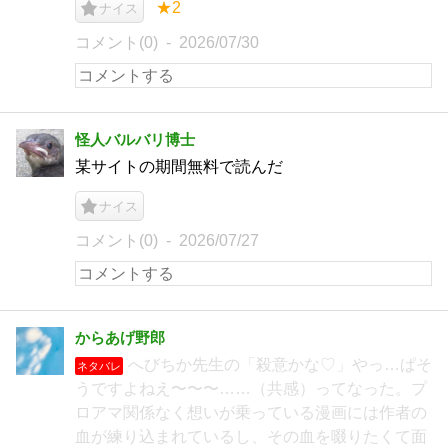
★2
ナイス
コメント(0)
2026/07/30
怪人バルバリ博士
某サイトの期間無料で読んだ
ナイス
コメント(0)
2026/07/27
からあげ野郎
へびちか先生の「殺意かな♡」やっ…ぱそ
ネタバレ
うですよねえ〜〜〜……（共感）ってなった。プ
ロアマ関係なく想いが乗っている漫画には作者の
血が練り込まれているし、その血を啜りたくて面