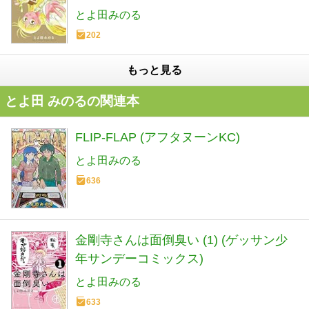
とよ田みのる
202
もっと見る
とよ田 みのるの関連本
FLIP-FLAP (アフタヌーンKC)
とよ田みのる
636
金剛寺さんは面倒臭い (1) (ゲッサン少
年サンデーコミックス)
とよ田みのる
633