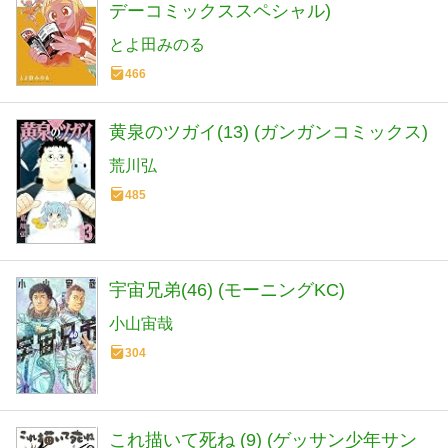
デーコミックススペシャル)
とよ田みのる
466
黄泉のツガイ(13) (ガンガンコミックス)
荒川弘
485
宇宙兄弟(46) (モーニングKC)
小山宙哉
304
これ描いて死ね (9) (ゲッサン少年サン