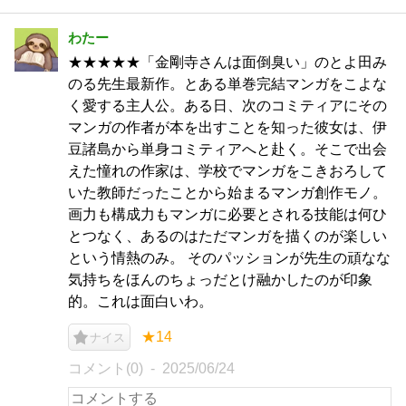
わたー
★★★★★「金剛寺さんは面倒臭い」のとよ田み
のる先生最新作。とある単巻完結マンガをこよな
く愛する主人公。ある日、次のコミティアにその
マンガの作者が本を出すことを知った彼女は、伊
豆諸島から単身コミティアへと赴く。そこで出会
えた憧れの作家は、学校でマンガをこきおろして
いた教師だったことから始まるマンガ創作モノ。
画力も構成力もマンガに必要とされる技能は何ひ
とつなく、あるのはただマンガを描くのが楽しい
という情熱のみ。 そのパッションが先生の頑なな
気持ちをほんのちょっだとけ融かしたのが印象
的。これは面白いわ。
★14
ナイス
コメント(0)
2025/06/24