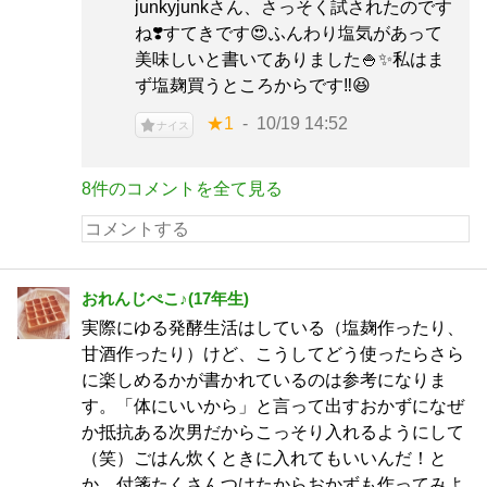
junkyjunkさん、さっそく試されたのです
ね❣️すてきです😍ふんわり塩気があって
美味しいと書いてありました🍚✨私はま
ず塩麹買うところからです‼️😆
★1
10/19 14:52
ナイス
8件のコメントを全て見る
おれんじぺこ♪(17年生)
実際にゆる発酵生活はしている（塩麹作ったり、
甘酒作ったり）けど、こうしてどう使ったらさら
に楽しめるかが書かれているのは参考になりま
す。「体にいいから」と言って出すおかずになぜ
か抵抗ある次男だからこっそり入れるようにして
（笑）ごはん炊くときに入れてもいいんだ！と
か。付箋たくさんつけたからおかずも作ってみよ