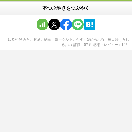
本つぶやきをつぶやく
ゆる発酵 みそ、甘酒、納豆、ヨーグルト。今すぐ始められる、毎日続けられ
る。
の
評価
57
％
感想・レビュー
14
件