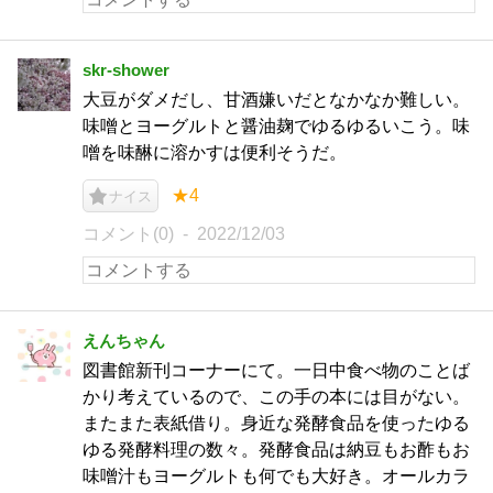
skr-shower
大豆がダメだし、甘酒嫌いだとなかなか難しい。
味噌とヨーグルトと醤油麹でゆるゆるいこう。味
噌を味醂に溶かすは便利そうだ。
★4
ナイス
コメント(0)
2022/12/03
えんちゃん
図書館新刊コーナーにて。一日中食べ物のことば
かり考えているので、この手の本には目がない。
またまた表紙借り。身近な発酵食品を使ったゆる
ゆる発酵料理の数々。発酵食品は納豆もお酢もお
味噌汁もヨーグルトも何でも大好き。オールカラ