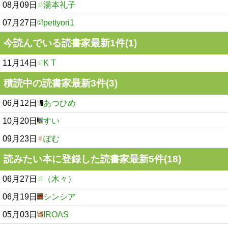
08月09日
湯本礼子
07月27日
pettyori1
今読んでいる読書家最新1件(1)
11月14日
K T
積読中の読書家最新3件(3)
06月12日
あつひめ
10月20日
すい
09月23日
ぽむ
読みたい本に登録した読書家最新5件(18)
06月27日
（木々）
06月19日
シンシア
05月03日
IROAS