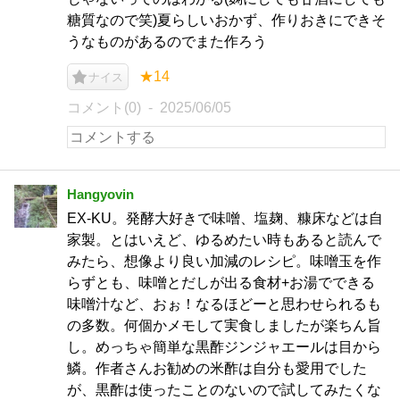
糖質なので笑)夏らしいおかず、作りおきにできそ
うなものがあるのでまた作ろう
★14
ナイス
コメント(0)
2025/06/05
Hangyovin
EX-KU。発酵大好きで味噌、塩麹、糠床などは自
家製。とはいえど、ゆるめたい時もあると読んで
みたら、想像より良い加減のレシピ。味噌玉を作
らずとも、味噌とだしが出る食材+お湯でできる
味噌汁など、おぉ！なるほどーと思わせられるも
の多数。何個かメモして実食しましたが楽ちん旨
し。めっちゃ簡単な黒酢ジンジャエールは目から
鱗。作者さんお勧めの米酢は自分も愛用でした
が、黒酢は使ったことのないので試してみたくな