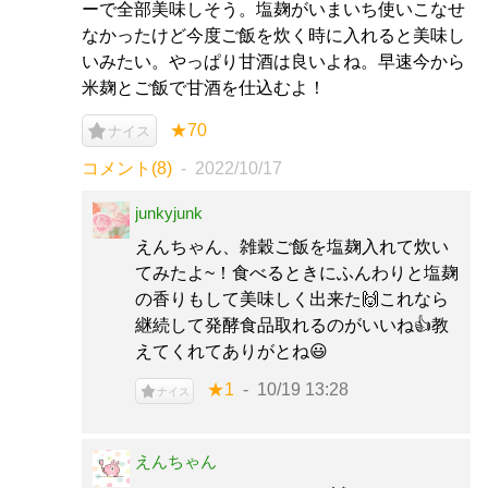
ーで全部美味しそう。塩麹がいまいち使いこなせ
なかったけど今度ご飯を炊く時に入れると美味し
いみたい。やっぱり甘酒は良いよね。早速今から
米麹とご飯で甘酒を仕込むよ！
★70
ナイス
コメント(8)
2022/10/17
junkyjunk
えんちゃん、雑穀ご飯を塩麹入れて炊い
てみたよ~！食べるときにふんわりと塩麹
の香りもして美味しく出来た🙌これなら
継続して発酵食品取れるのがいいね👍️教
えてくれてありがとね😃
★1
10/19 13:28
ナイス
えんちゃん