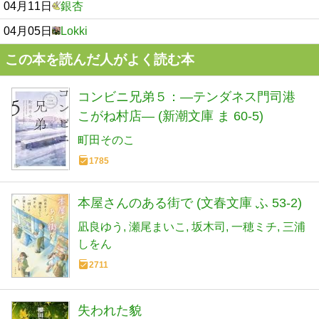
04月11日
銀杏
04月05日
Lokki
この本を読んだ人がよく読む本
コンビニ兄弟５：―テンダネス門司港
こがね村店― (新潮文庫 ま 60-5)
町田そのこ
1785
本屋さんのある街で (文春文庫 ふ 53-2)
凪良ゆう
瀬尾まいこ
坂木司
一穂ミチ
三浦
しをん
2711
失われた貌