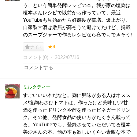
う、という簡単発酵レシピの本。我が家の塩麹は
榎本さんレシピで以前から作っていて、最近
YouTubeも見始めたら好感度が倍増。爆上がり。
自家製甘酒は敷居が高そうで避けてたけど、掲載
のスープジャーで作るレシピなら私でもできそう!
★4
ナイス
コメント(0)
2022/07/16
ミルクティー
すごいいい本だなと。麹に興味がある人はオスス
メ!塩麹わさびトマトは、作ったけど美味しい!甘
酒を使ったドリンクや酢を使ったビネガードリン
ク。その他、発酵食品の使い方がたくさん載って
る。YouTubeでも、登録させていただいてる榎本
美沙さんの本。他の本も欲しいくらい素敵な本で