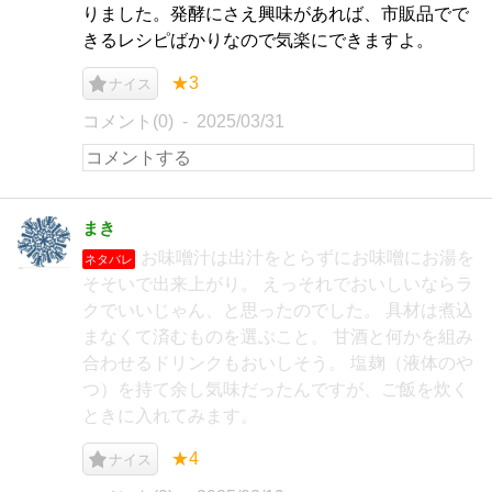
りました。発酵にさえ興味があれば、市販品でで
きるレシピばかりなので気楽にできますよ。
★3
ナイス
コメント(0)
2025/03/31
まき
お味噌汁は出汁をとらずにお味噌にお湯を
ネタバレ
そそいで出来上がり。 えっそれでおいしいならラ
クでいいじゃん、と思ったのでした。 具材は煮込
まなくて済むものを選ぶこと。 甘酒と何かを組み
合わせるドリンクもおいしそう。 塩麹（液体のや
つ）を持て余し気味だったんですが、ご飯を炊く
ときに入れてみます。
★4
ナイス