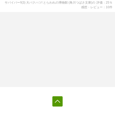
サバイバー!!(3) 大バクハツ! とらわれの博物館 (角川つばさ文庫)
の
評価
25
％
感想・レビュー
10
件