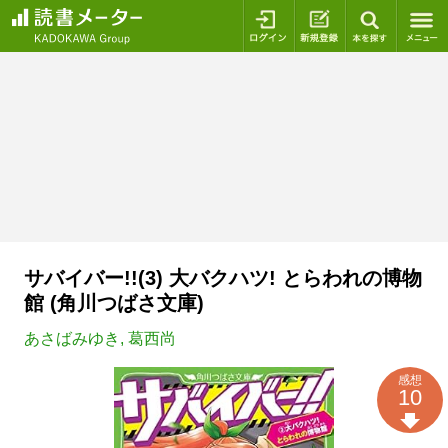
ログイン
新規登録
本を探
サバイバー!!(3) 大バクハツ! とらわれの博物
館 (角川つばさ文庫)
あさばみゆき
,
葛西尚
感想
10