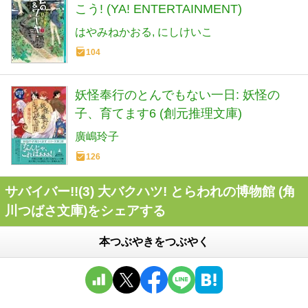
こう! (YA! ENTERTAINMENT)
はやみねかおる
にしけいこ
104
妖怪奉行のとんでもない一日: 妖怪の
子、育てます6 (創元推理文庫)
廣嶋玲子
126
サバイバー!!(3) 大バクハツ! とらわれの博物館 (角
川つばさ文庫)をシェアする
本つぶやきをつぶやく