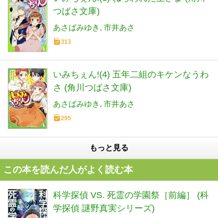
つばさ文庫)
あさばみゆき
市井あさ
313
いみちぇん!(4) 五年二組のキケンなうわ
さ (角川つばさ文庫)
あさばみゆき
市井あさ
295
もっと見る
この本を読んだ人がよく読む本
科学探偵 VS. 死霊の学園祭［前編］ (科
学探偵 謎野真実シリーズ)