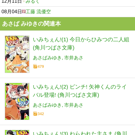
12月11日
みるく
08月04日
工藤 流優空
あさば みゆきの関連本
いみちぇん!(1) 今日からひみつの二人組
(角川つばさ文庫)
あさばみゆき
市井あさ
479
いみちぇん!(2) ピンチ! 矢神くんのライ
バル登場! (角川つばさ文庫)
あさばみゆき
市井あさ
342
いみちぇん!(3) ねらわれた主さま (角川