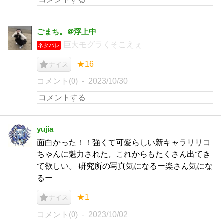
ごまち。＠浮上中
巨大モグラくそこえぇ
ネタバレ
★16
ナイス
コメント(0)
2023/10/30
yujia
面白かった！！強くて可愛らしい新キャラリリコ
ちゃんに魅力された。これからもたくさん出てき
て欲しい。 研究所の写真気になるー楽さん気にな
るー
★1
ナイス
コメント(0)
2023/10/02