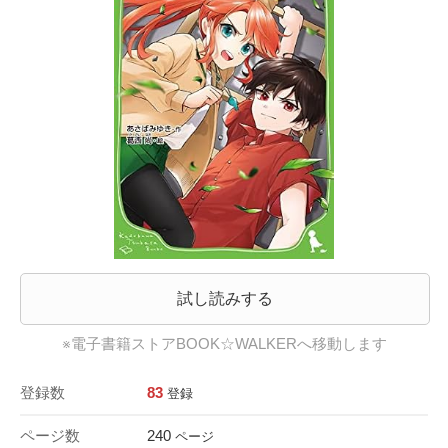
試し読みする
※電子書籍ストアBOOK☆WALKERへ移動します
登録数
83
登録
ページ数
240
ページ