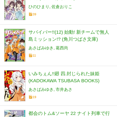
ひのひまり
佐倉おりこ
39
サバイバー!!(12) 始動! 新チームで無人
島ミッション!? (角川つばさ文庫)
あさばみゆき
葛西尚
11
いみちぇん!!廻 四.封じられた妹姫
(KADOKAWA TSUBASA BOOKS)
あさばみゆき
市井あさ
19
都会のトム&ソーヤ 22 ナイト列車で行