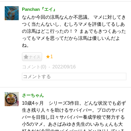
Panchan『エイ』
なんか今回の涼馬なんか不思議。 マメに対してき
つく当たんないし、むしろマメを評価してるしあ
の涼馬はどこ行ったの！？ まぁでもきつくあった
ってもマメを思ってだから涼馬は優しいんだよ
ね。
★1
ナイス
コメント(0)
2022/09/16
さーちゃん
10歳4ヶ月 シリーズ3作目。どんな状況でも必ず
生き残り人々を助けるサバイバー。プロのサバイ
バーを目指し日々サバイバー養成学校で努力する
小5のマメ。あさばみゆき先生のいみちぇんも大