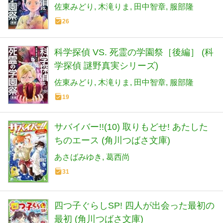
佐東みどり
木滝りま
田中智章
服部隆
26
科学探偵 VS. 死霊の学園祭［後編］ (科
学探偵 謎野真実シリーズ)
佐東みどり
木滝りま
田中智章
服部隆
19
サバイバー!!(10) 取りもどせ! あたした
ちのエース (角川つばさ文庫)
あさばみゆき
葛西尚
31
四つ子ぐらしSP! 四人が出会った最初の
最初 (角川つばさ文庫)