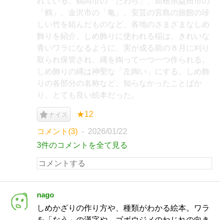
れている。鶴岡市の「たわら」、島根県益田市の
「鶴」、金沢市の「亀」、安芸の宮島の旅館の珍
しい竹を組んだものなど、各地のさまざまなしめ
飾りを紹介。しめ飾りに使われる稲は、きれいな
青いワラになるように、実が成る前の８月に刈り
取られ保管され、縄を綯って一つ一つ作られる。
しめ飾りの縄は神聖な「左綯い」にする。しめ飾
りの各部分の名称など、知らなかったことばか
り。とても良い絵本だった。
★12
ナイス
コメント(3)
2026/01/22
3件のコメントを全て見る
nago
しめかざりの作り方や、種類がわかる絵本。ワラ
を「なう」の漢字や、ゴボウジメのねじれの向き