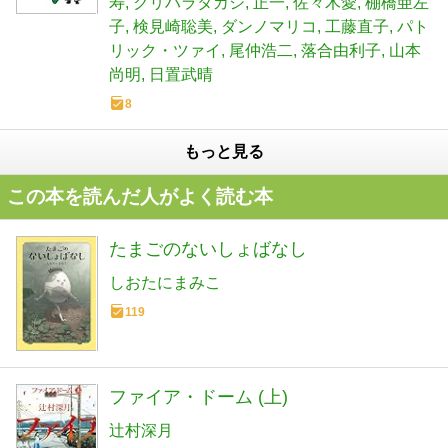
寿
クリハラタカシ
正一
佐々木愛
棚橋亜左
子
検見崎聡美
ダンノマリコ
工藤直子
パト
リック・ツァイ
尾仲浩二
落合由利子
山本
尚明
日置武晴
8
もっと見る
この本を読んだ人がよく読む本
たまごのないしょばなし
しおたにまみこ
119
ファイア・ドーム (上)
辻村深月