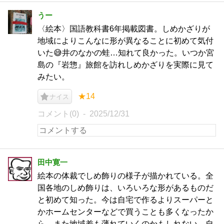
うー
〈絵本〉国語教科書6年掲載図書。しめかざりが
地域によりこんなに形が異なることに初めて気付
いた😅井のなかの蛙…知れて良かった。いつか宮
島の『岩惣』旅館を訪れしめかざりを実際に見て
みたい。
★14
ナイス
コメント(0)
2025/12/31
田中寛一
絵本の体裁でしめ飾りの様子が描かれている。全
国各地のしめ飾りは、いろいろな形があるものだ
と初めて知った。今は自宅で作るよりスーパーと
かホームセンターなどで買うことも多くなったか
ら、また地域差も薄れていくのかもしれない。自