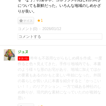
についても新鮮だった。いろんな地域のしめかざ
りが良い。
★1
ナイス
コメント(0)
2026/01/12
ジュヌ
昨年も不器用ながらもしめ縄を作成。一度
ネタバレ
作ると色々見えてきた。手作り地域内でも、本書
のよう様々な形のお宅があり、地域に加えてほか
の要素もあるのかもと楽しい年始になった。外国
の暮らしが長い人に本書を紹介すると「かっこい
い！！」のリアクション。一方で縁ある神社のし
め飾りが、現代的な素材になっていたのが複雑な
思い