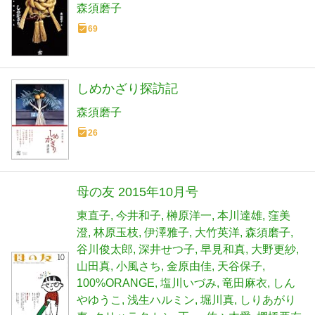
森須磨子
69
しめかざり探訪記
森須磨子
26
母の友 2015年10月号
東直子
今井和子
榊原洋一
本川達雄
窪美
澄
林原玉枝
伊澤雅子
大竹英洋
森須磨子
谷川俊太郎
深井せつ子
早見和真
大野更紗
山田真
小風さち
金原由佳
天谷保子
100%ORANGE
塩川いづみ
竜田麻衣
しん
やゆうこ
浅生ハルミン
堀川真
しりあがり