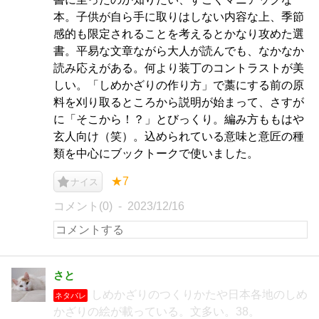
本。子供が自ら手に取りはしない内容な上、季節
感的も限定されることを考えるとかなり攻めた選
書。平易な文章ながら大人が読んでも、なかなか
読み応えがある。何より装丁のコントラストが美
しい。「しめかざりの作り方」で藁にする前の原
料を刈り取るところから説明が始まって、さすが
に「そこから！？」とびっくり。編み方ももはや
玄人向け（笑）。込められている意味と意匠の種
類を中心にブックトークで使いました。
★7
ナイス
コメント(0)
2023/12/16
さと
しめかざりのつくりかたや日本各地のしめ
ネタバレ
かざりの絵が載っている。文多い。38。