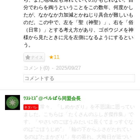
分でわらを綯うということをこの数年、何度かし
たが、なかなか力加減とかねじり具合が難しいも
のだ。この中で、左を「聖（神聖）」、右を「俗
（日常）」とする考え方があり、ゴボウジメを神
様から見たときに元を左側になるようにするとい
う。
★11
ナイス
コメント(0)
2025/09/27
ﾜｽﾚﾐｽﾞ@ベルばら同盟会長
常々、「しめかざり」を不思議に思ってい
ネタバレ
ました。こちらは「たくさんのふしぎ傑作集」で
す。「やさいのごぼうみたいに長くてまっすぐな
のは”ごぼうじめ”」「輪の下からふさがたれてい
るのは”たまかざり”」年の暮れ、大晦日が近づい