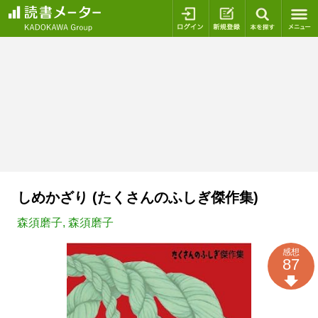
ログイン
新規登録
本を探
しめかざり (たくさんのふしぎ傑作集)
森須磨子
,
森須磨子
感想
87