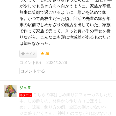
が少しでも良き方向へ向かうように、家族が平穏
無事に笑顔で過ごせるように、願いを込めて飾
る。かつて高校生だった頃、部活の先輩の家が年
末の駅前でしめかざりの露店を出していた。家族
で作って家族で売って。きっと買い手の幸せを祈
りながら。こんなにも形に地域差があるものだと
は知らなかった。
★39
ナイス
コメント(0)
2024/12/28
ジュヌ
こちらの本はしめ飾りにフォーカスした絵
ネタバレ
本。しめ飾りの、材料から作り方（ごぼうじ
め）、販売、飾り方の例、全国の例と少ないペー
ジに盛りだくさん。 神社とのつながりは少ないけ