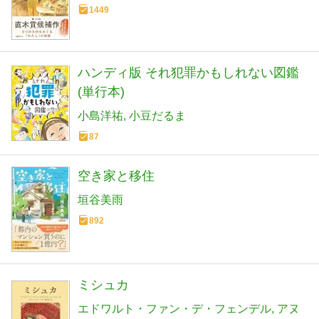
1449
ハンディ版 それ犯罪かもしれない図鑑
(単行本)
小島洋祐
小豆だるま
87
空き家と移住
垣谷美雨
892
ミシュカ
エドワルト・ファン・デ・フェンデル
アヌ