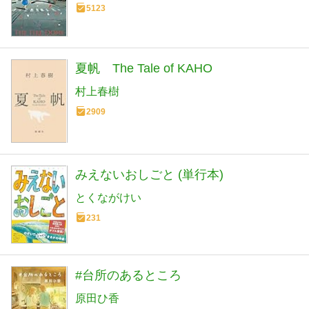
5123
夏帆 The Tale of KAHO
村上春樹
2909
みえないおしごと (単行本)
とくながけい
231
#台所のあるところ
原田ひ香