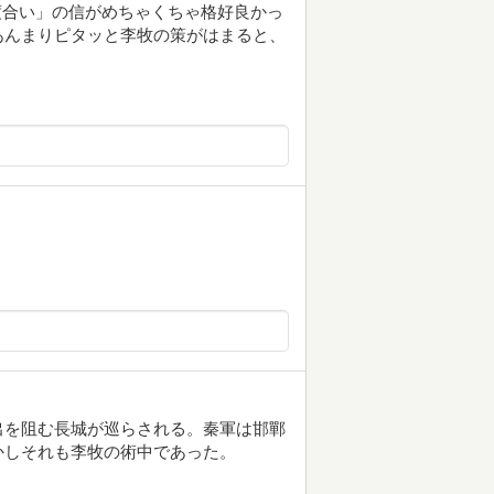
の度合い」の信がめちゃくちゃ格好良かっ
あんまりピタッと李牧の策がはまると、
出を阻む長城が巡らされる。秦軍は邯鄲
かしそれも李牧の術中であった。