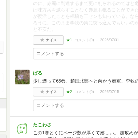
のに、赤麗に到達するまで更に削られるのではと
は味方兵を減らすことなく赤麗も獲ることができ
が復活したことを桓騎も王センも知っている。な
ろうに。このまま李牧の策に突っ込んでもいいの
と不安だ。
ナイス
★1
コメント(
0
)
2026/07/31
ぱる
少し遡って65巻。趙国北部へと向かう秦軍、李牧
ナイス
★2
コメント(
0
)
2026/07/15
たこわさ
この1巻とくにページ数が厚くて嬉しい。 趙攻め