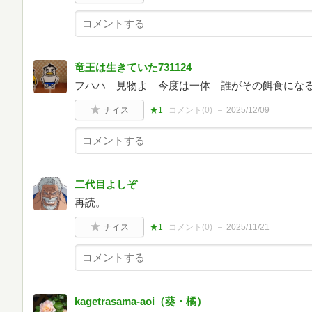
竜王は生きていた731124
フハハ 見物よ 今度は一体 誰がその餌食にな
ナイス
★1
コメント(
0
)
2025/12/09
二代目よしぞ
再読。
ナイス
★1
コメント(
0
)
2025/11/21
kagetrasama-aoi（葵・橘）