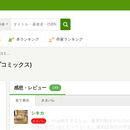
n和書
は
本ランキング
作家ランキング
クス)
プコミックス)
感想・レビュー
149
全て表示
ネタバレ
シキカ
いやぁ怖すぎるなぁ。秦軍の動きがもの
ネタバレ
か操られていると言ってもいい。最初は20万の予