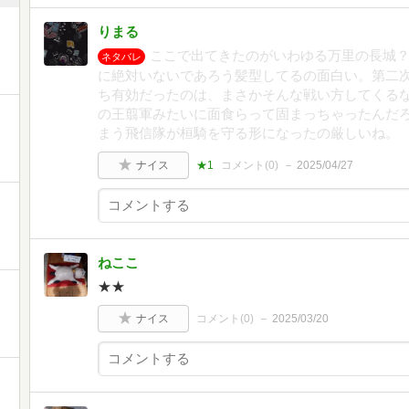
りまる
ここで出てきたのがいわゆる万里の長城
ネタバレ
に絶対いないであろう髪型してるの面白い。第二
ち有効だったのは、まさかそんな戦い方してくる
の王翦軍みたいに面食らって固まっちゃったんだ
まう飛信隊が桓騎を守る形になったの厳しいね。
ナイス
★1
コメント(
0
)
2025/04/27
ねここ
★★
ナイス
コメント(
0
)
2025/03/20