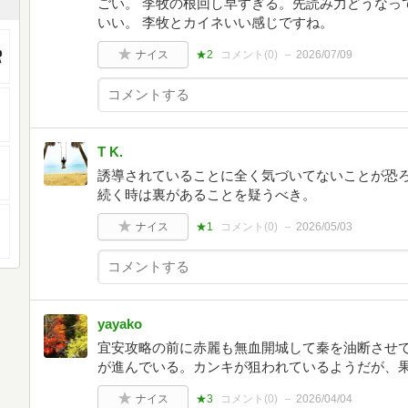
ごい。 李牧の根回し早すぎる。先読み力どうなっ
いい。 李牧とカイネいい感じですね。
ナイス
★2
コメント(
0
)
2026/07/09
T K.
誘導されていることに全く気づいてないことが恐
続く時は裏があることを疑うべき。
ナイス
★1
コメント(
0
)
2026/05/03
yayako
宜安攻略の前に赤麗も無血開城して秦を油断させ
が進んでいる。カンキが狙われているようだが、
ナイス
★3
コメント(
0
)
2026/04/04