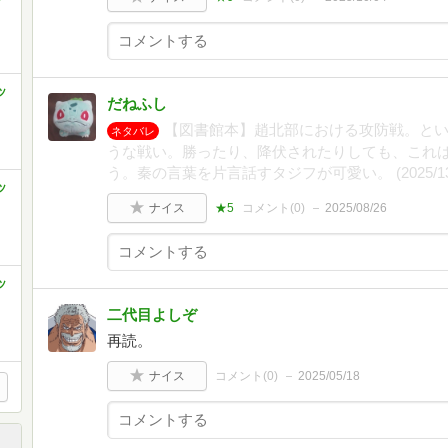
ッ
だねふし
【図書館本】趙北部における攻防戦。と
ネタバレ
うな戦い。勝ったり、降伏されたりしても、これ
う。秦の言葉を片言話すタジフが可愛い。 (2025/13
ッ
ナイス
★5
コメント(
0
)
2025/08/26
ッ
二代目よしぞ
再読。
ナイス
コメント(
0
)
2025/05/18