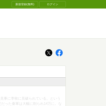
新規登録(無料)
ログイン
の見事に李牧に見破られている。という
定だった秦軍は大幅に削られ14万に。な