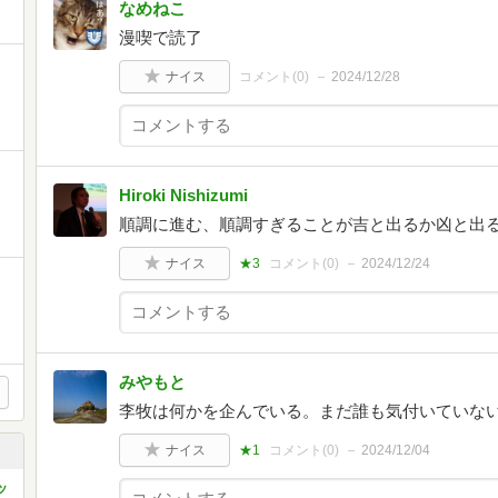
なめねこ
漫喫で読了
ナイス
コメント(
0
)
2024/12/28
Hiroki Nishizumi
順調に進む、順調すぎることが吉と出るか凶と出
ナイス
★3
コメント(
0
)
2024/12/24
みやもと
李牧は何かを企んでいる。まだ誰も気付いていな
ナイス
★1
コメント(
0
)
2024/12/04
ッ