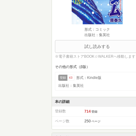
形式：コミック
出版社：集英社
試し読みする
※電子書籍ストアBOOK☆WALKERへ移動します
その他の形式（β版）
形式：Kindle版
登録
43
出版社：集英社
本の詳細
登録数
714
登録
ページ数
250
ページ