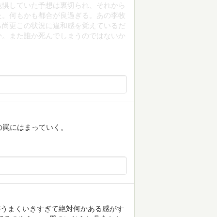
危惧していた予想は裏切られ、それから
た。何もかも都合が良過ぎる。あの李牧
ら尚更この状況に違和感を覚えているだ
か。また誰か死んでしまうのではないか
の罠にはまっていく。
がうまくいきすぎて絶対何かある感がす