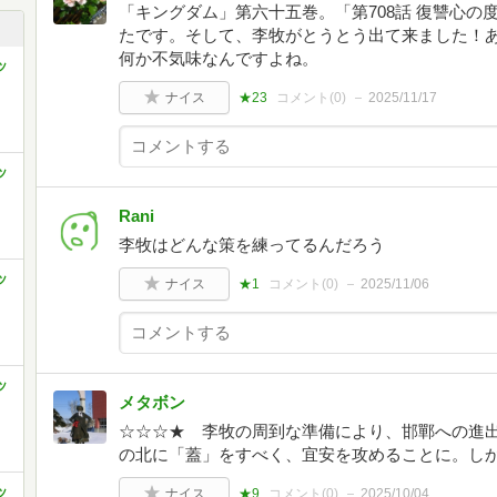
「キングダム」第六十五巻。「第708話 復讐心
たです。そして、李牧がとうとう出て来ました！
何か不気味なんですよね。
ッ
ナイス
★23
コメント(
0
)
2025/11/17
ッ
Rani
李牧はどんな策を練ってるんだろう
ッ
ナイス
★1
コメント(
0
)
2025/11/06
ッ
メタボン
☆☆☆★ 李牧の周到な準備により、邯鄲への進
の北に「蓋」をすべく、宜安を攻めることに。し
ッ
ナイス
★9
コメント(
0
)
2025/10/04