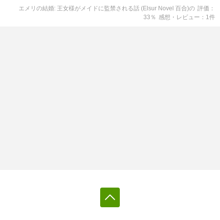
エメリの結婚: 王女様がメイドに監禁される話 (Elsur Novel 百合)
の
評価
33
％
感想・レビュー
1
件