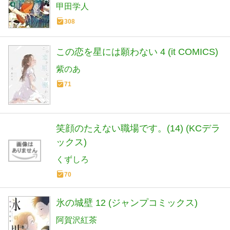
甲田学人
308
この恋を星には願わない 4 (it COMICS)
紫のあ
71
笑顔のたえない職場です。(14) (KCデラ
ックス)
くずしろ
70
氷の城壁 12 (ジャンプコミックス)
阿賀沢紅茶