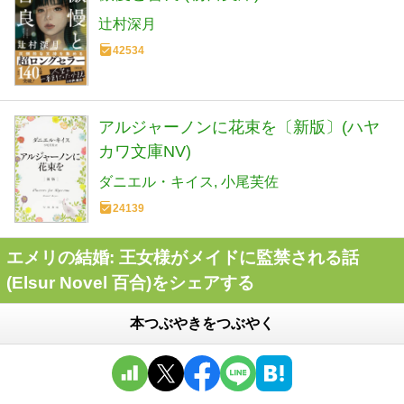
辻村深月
42534
アルジャーノンに花束を〔新版〕(ハヤ
カワ文庫NV)
ダニエル・キイス
小尾芙佐
24139
エメリの結婚: 王女様がメイドに監禁される話
(Elsur Novel 百合)をシェアする
本つぶやきをつぶやく