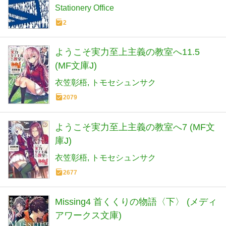
Stationery Office
2
ようこそ実力至上主義の教室へ11.5
(MF文庫J)
衣笠彰梧
トモセシュンサク
2079
ようこそ実力至上主義の教室へ7 (MF文
庫J)
衣笠彰梧
トモセシュンサク
2677
Missing4 首くくりの物語〈下〉 (メディ
アワークス文庫)