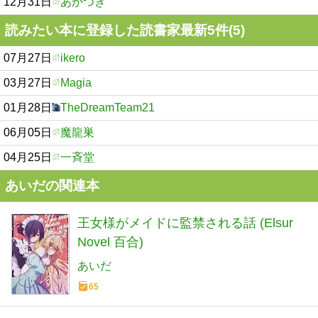
12月31日
あかつき
読みたい本に登録した読書家最新5件(5)
07月27日
ikero
03月27日
Magia
01月28日
TheDreamTeam21
06月05日
魔龍巣
04月25日
一斉堂
あいだの関連本
王女様がメイドに監禁される話 (Elsur
Novel 百合)
あいだ
65