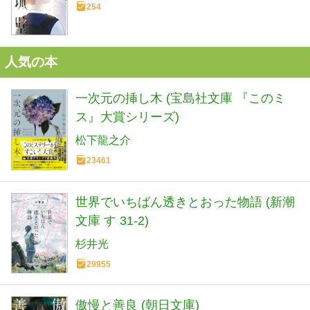
254
人気の本
一次元の挿し木 (宝島社文庫 『このミ
ス』大賞シリーズ)
松下龍之介
23461
世界でいちばん透きとおった物語 (新潮
文庫 す 31-2)
杉井光
29955
傲慢と善良 (朝日文庫)