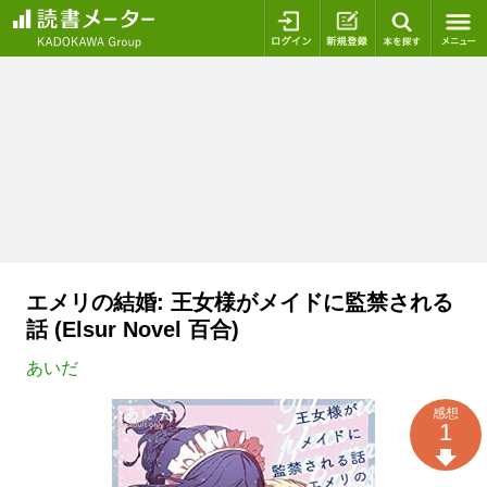
ログイン
新規登録
本を探
エメリの結婚: 王女様がメイドに監禁される
話 (Elsur Novel 百合)
あいだ
感想
1