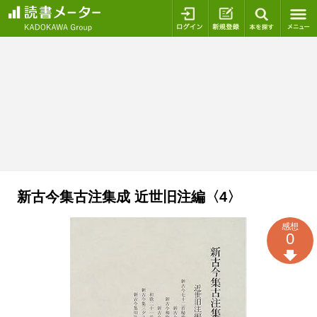
ログイン
新規登録
本を探
新古今集古注集成 近世旧注編〈4〉
感想
0