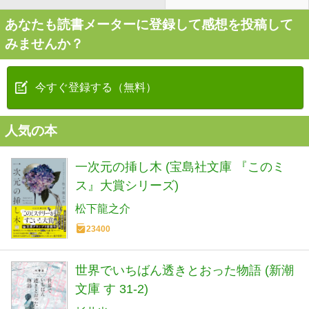
あなたも読書メーターに登録して感想を投稿して
みませんか？
今すぐ登録する（無料）
人気の本
一次元の挿し木 (宝島社文庫 『このミ
ス』大賞シリーズ)
松下龍之介
23400
世界でいちばん透きとおった物語 (新潮
文庫 す 31-2)