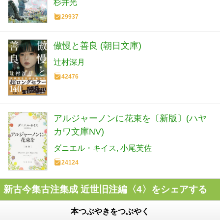
杉井光
29937
傲慢と善良 (朝日文庫)
辻村深月
42476
アルジャーノンに花束を〔新版〕(ハヤ
カワ文庫NV)
ダニエル・キイス
小尾芙佐
24124
新古今集古注集成 近世旧注編〈4〉をシェアする
本つぶやきをつぶやく