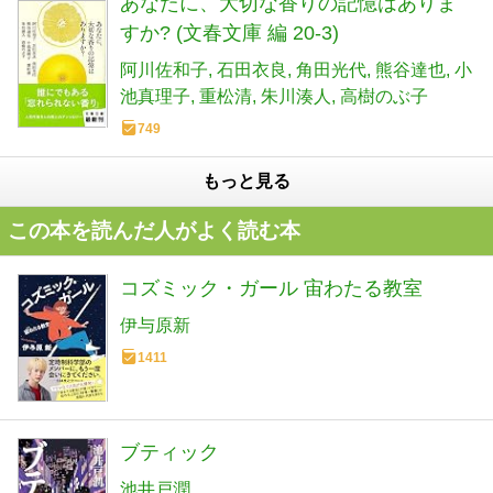
あなたに、大切な香りの記憶はありま
すか? (文春文庫 編 20-3)
阿川佐和子
石田衣良
角田光代
熊谷達也
小
池真理子
重松清
朱川湊人
高樹のぶ子
749
もっと見る
この本を読んだ人がよく読む本
コズミック・ガール 宙わたる教室
伊与原新
1411
ブティック
池井戸潤