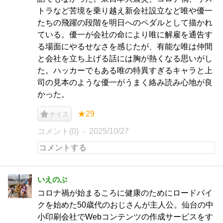
トラなど苦境を乗り越え新会社設立など唯や優一
たちの飛躍の段階を明日へのペダルとして描かれ
ている。優一が会社の命により唯に解雇を通告す
る場面にやるせなさを感じたが、有能な唯は仲間
と会社を立ち上げる話には胸が熱くなる思いがし
た。ハッカーでもある唯の特異すぎるキャラと上
司の見本のような優一がうまく絡み読み心地が良
かった。
★29
ナイス
コメント(0)
2025/10/27
いえのぶ
コロナ禍が始まるころに健康のためにロードバイ
クを始めた50歳代のおじさんが主人公。仙台の中
小印刷会社でWebコンテンツの作成サービスをす