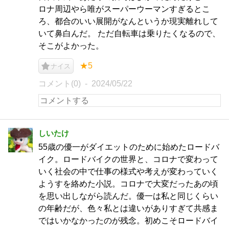
ロナ周辺やら唯がスーパーウーマンすぎるとこ
ろ、都合のいい展開がなんというか現実離れして
いて鼻白んだ。 ただ自転車は乗りたくなるので、
そこがよかった。
★5
ナイス
コメント(0)
2024/05/22
しいたけ
55歳の優一がダイエットのために始めたロードバ
イク。ロードバイクの世界と、コロナで変わって
いく社会の中で仕事の様式や考えが変わっていく
ようすを絡めた小説。コロナで大変だったあの頃
を思い出しながら読んだ。優一は私と同じくらい
の年齢だが、色々私とは違いがありすぎて共感ま
ではいかなかったのが残念。初めこそロードバイ