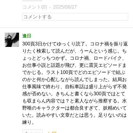
コメント(0)
2025/06/27
逢日
300頁3日かけてゆっくり読了。コロナ禍を振り返
りたく検索して読んだが、うーんという感じ。ち
ょっとどっちつかず。コロナ禍、ロードバイク、
お仕事小説と話題が飛び、更に震災エピソードま
でかじる。ラスト100頁でどのエピソードで結ぶ
のかと何か心配しながら読んでしまった。結局お
仕事風味で終わり、自転車話は盛り上がらず不発
感が否めない。きちんと書くなら300頁ではとて
も収まらん内容では？と素人ながら推察する。水
野唯のキャラクターは都合良すぎて、妖精めいて
いた。読みやすい文章だとは思う。足りないのは
練り。