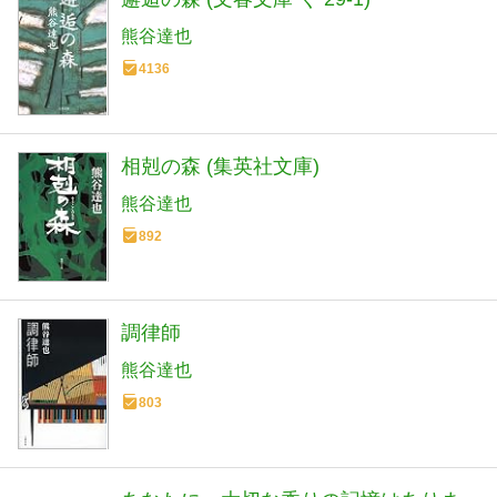
熊谷達也
4136
相剋の森 (集英社文庫)
熊谷達也
892
調律師
熊谷達也
803