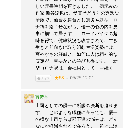
しい読書時間を頂きました。 初読みの
作家:熊谷達也は、受賞歴どうりの秀逸な
筆致で、仙台を舞台とし震災や新型コロ
ナ禍を絡ませながら、優一の心の内を見
事に描いて居ます。 ロードバイクの趣
味を得て、健康状況も改善されて、生き
生きと前向きに取り組む生活姿勢には、
爽やかさの好感と、如何に人は精神的な
安定が、重要かとの学びも得ます。 新
型コロナ禍は、会社員として ⇒続く
★68
05/25 12:01
ナイス
宵待草
上司としての優一に断腸の決断を迫りま
す。 どのような職種に在っても、優一
の様な上司ならば部下達の悩みは、どん
なにか軽減されるで在ろう。 処々に涙