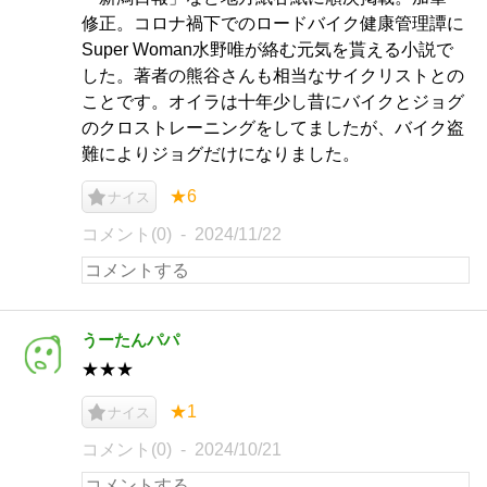
修正。コロナ禍下でのロードバイク健康管理譚に
Super Woman水野唯が絡む元気を貰える小説で
した。著者の熊谷さんも相当なサイクリストとの
ことです。オイラは十年少し昔にバイクとジョグ
のクロストレーニングをしてましたが、バイク盗
難によりジョグだけになりました。
★6
ナイス
コメント(0)
2024/11/22
うーたんパパ
★★★
★1
ナイス
コメント(0)
2024/10/21