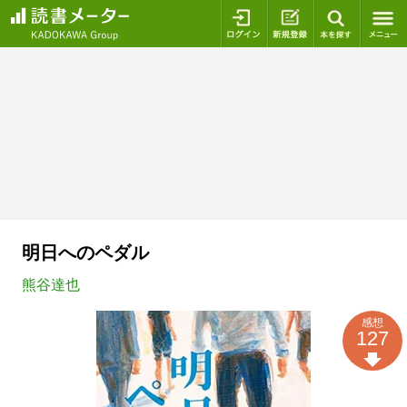
ログイン
新規登録
本を探
明日へのペダル
熊谷達也
感想
127