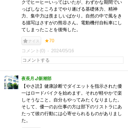
クでヒーヒーいってはいたが、わずかな期間でい
っぱしなところまでやり遂げる基礎体力、精神
力、集中力は羨ましいばかり。自然の中で風をき
る描写はさすがの熊谷さん。電動機付自転車にし
てしまったことを後悔した。
★70
ナイス
コメント(0)
2024/05/16
夜長月🌙新潮部
【やさ読】健康診断でダイエットを指示された優
一はロードバイクを始めます。それが軽やかで楽
しそうなこと。自分もやってみたくなりました。
そして、優一のお仕事の方は部下のリストラにあ
たって彼の行動には心寄せられるものがありまし
た。