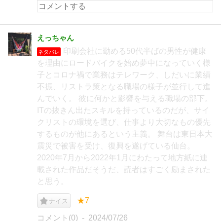
えっちゃん
印刷会社に勤める50代半ばの男性が健康
ネタバレ
を理由にロードバイクを始め夢中になっていく様
子とコロナ禍で業務はテレワーク、しだいに業績
不振、リストラ策となる職場の様子が並行して進
んでいく。 彼に何かと影響を与える職場の部下。
ITの抜きん出たスキルを持っているのだが、サイ
クリストの環境を選び、仕事より大切なもの優先
するものが他にあるという主義。 舞台は東日本大
震災で被害を受け、復興を遂げている仙台。
2020年7月から2022年1月にわたって地方紙に連
載された作品だそうだ、読者はすごく励まされた
と思う。
★7
ナイス
コメント(0)
2024/07/26