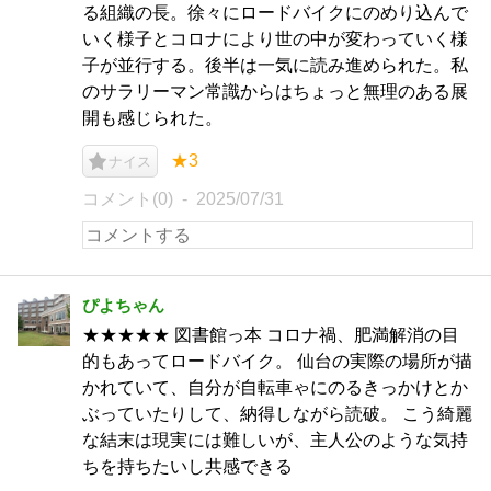
る組織の長。徐々にロードバイクにのめり込んで
いく様子とコロナにより世の中が変わっていく様
子が並行する。後半は一気に読み進められた。私
のサラリーマン常識からはちょっと無理のある展
開も感じられた。
★3
ナイス
コメント(0)
2025/07/31
ぴよちゃん
★★★★★ 図書館っ本 コロナ禍、肥満解消の目
的もあってロードバイク。 仙台の実際の場所が描
かれていて、自分が自転車ゃにのるきっかけとか
ぶっていたりして、納得しながら読破。 こう綺麗
な結末は現実には難しいが、主人公のような気持
ちを持ちたいし共感できる