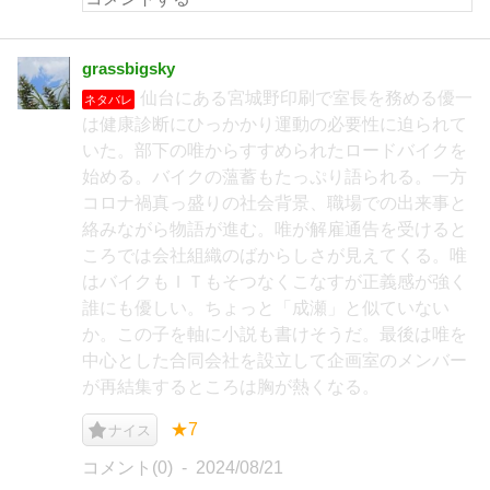
grassbigsky
仙台にある宮城野印刷で室長を務める優一
ネタバレ
は健康診断にひっかかり運動の必要性に迫られて
いた。部下の唯からすすめられたロードバイクを
始める。バイクの薀蓄もたっぷり語られる。一方
コロナ禍真っ盛りの社会背景、職場での出来事と
絡みながら物語が進む。唯が解雇通告を受けると
ころでは会社組織のばからしさが見えてくる。唯
はバイクもＩＴもそつなくこなすが正義感が強く
誰にも優しい。ちょっと「成瀬」と似ていない
か。この子を軸に小説も書けそうだ。最後は唯を
中心とした合同会社を設立して企画室のメンバー
が再結集するところは胸が熱くなる。
★7
ナイス
コメント(0)
2024/08/21