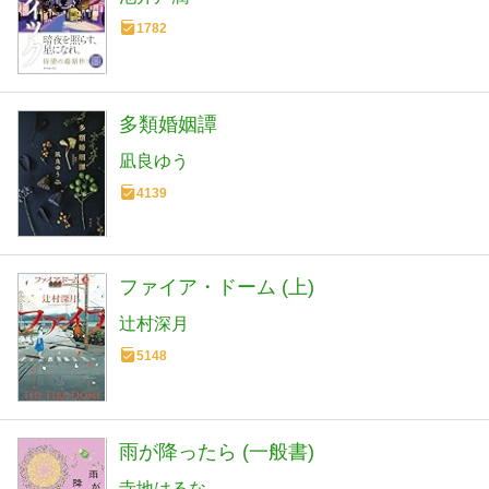
1782
多類婚姻譚
凪良ゆう
4139
ファイア・ドーム (上)
辻村深月
5148
雨が降ったら (一般書)
寺地はるな