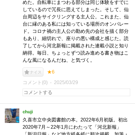
めた。自転車にまつわる部分は同じ体験をすでに
しているので冗長に思えてしまった。そして、仙
台周辺をサイクリングする主人公。これまた、仙
台に縁のある私には知っている場所のオンパレー
ド。コロナ禍の主人公の勤め先の会社を描く部分
もあり、細切れで、座りの悪い構成と感じた。読
了してから河北新報に掲載された連載小説と知り
納得。毎日、ちょっとずつ読み進める書き物はこ
んな風になるんだね、と気づく。
★6
ナイス
コメント(0)
2025/03/29
chuji
久喜市立中央図書館の本。2022年6月初版。初出
2020年7月～22年1月にわたって「河北新報」
「新潟日報」など地方紙各紙に順次掲載。加筆・