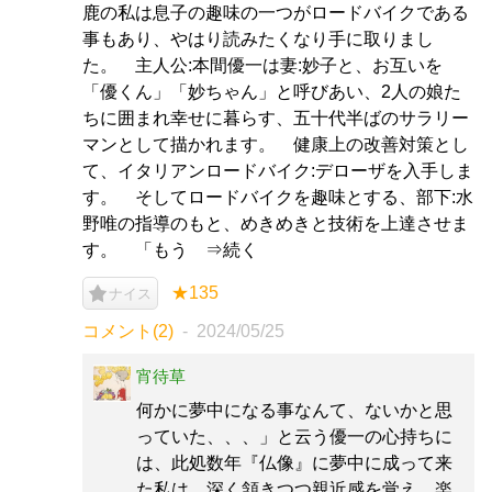
鹿の私は息子の趣味の一つがロードバイクである
事もあり、やはり読みたくなり手に取りまし
た。 主人公:本間優一は妻:妙子と、お互いを
「優くん」「妙ちゃん」と呼びあい、2人の娘た
ちに囲まれ幸せに暮らす、五十代半ばのサラリー
マンとして描かれます。 健康上の改善対策とし
て、イタリアンロードバイク:デローザを入手しま
す。 そしてロードバイクを趣味とする、部下:水
野唯の指導のもと、めきめきと技術を上達させま
す。 「もう ⇒続く
★135
ナイス
コメント(2)
2024/05/25
宵待草
何かに夢中になる事なんて、ないかと思
っていた、、、」と云う優一の心持ちに
は、此処数年『仏像』に夢中に成って来
た私は、深く頷きつつ親近感を覚え、楽