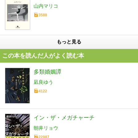
山内マリコ
3588
もっと見る
この本を読んだ人がよく読む本
多類婚姻譚
凪良ゆう
4122
イン・ザ・メガチャーチ
朝井リョウ
22087