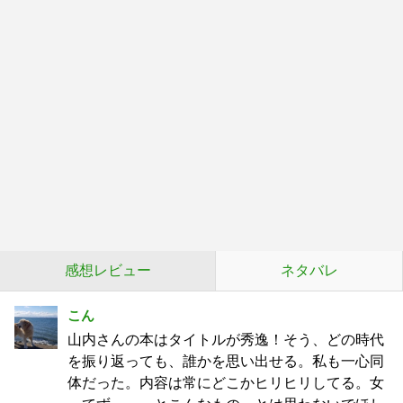
感想レビュー
ネタバレ
こん
山内さんの本はタイトルが秀逸！そう、どの時代
を振り返っても、誰かを思い出せる。私も一心同
体だった。内容は常にどこかヒリヒリしてる。女