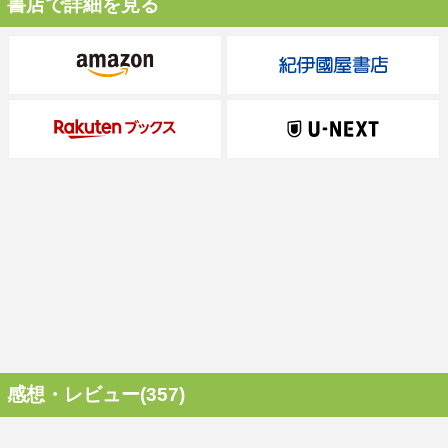
書店で詳細を見る
感想・レビュー(357)