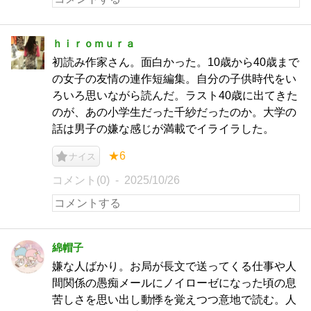
ｈｉｒｏｍｕｒａ
初読み作家さん。面白かった。10歳から40歳まで
の女子の友情の連作短編集。自分の子供時代をい
ろいろ思いながら読んだ。ラスト40歳に出てきた
のが、あの小学生だった千紗だったのか。大学の
話は男子の嫌な感じが満載でイライラした。
★6
ナイス
コメント(0)
2025/10/26
綿帽子
嫌な人ばかり。お局が長文で送ってくる仕事や人
間関係の愚痴メールにノイローゼになった頃の息
苦しさを思い出し動悸を覚えつつ意地で読む。人