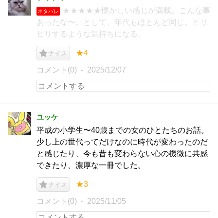
★★★★★懐かしい感じが満載。こんな事
ネタバレ
あったな〜。として、年代もほとんど同じ。ヒリ
ヒリするような気持ちになる。
★4
ナイス
コメント(0)
2025/12/07
ユッケ
平成の小学生〜40歳までの女のひとたちのお話。
少し上の世代ってだけなのに時代が変わったのだ
と感じたり、今も昔も変わらない心の機微に共感
できたり、濃厚な一冊でした。
★3
ナイス
コメント(0)
2025/11/05