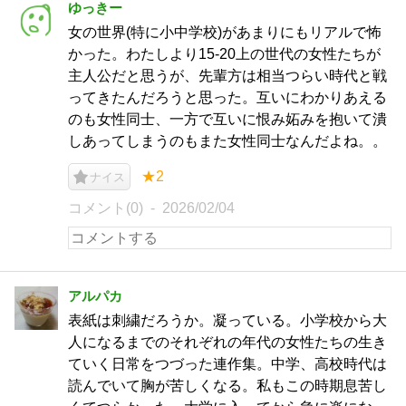
ゆっきー
女の世界(特に小中学校)があまりにもリアルで怖
かった。わたしより15-20上の世代の女性たちが
主人公だと思うが、先輩方は相当つらい時代と戦
ってきたんだろうと思った。互いにわかりあえる
のも女性同士、一方で互いに恨み妬みを抱いて潰
しあってしまうのもまた女性同士なんだよね。。
★2
ナイス
コメント(0)
2026/02/04
アルパカ
表紙は刺繍だろうか。凝っている。小学校から大
人になるまでのそれぞれの年代の女性たちの生き
ていく日常をつづった連作集。中学、高校時代は
読んでいて胸が苦しくなる。私もこの時期息苦し