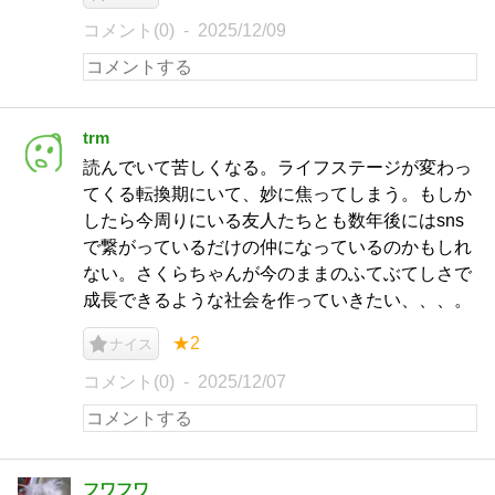
コメント(0)
2025/12/09
trm
読んでいて苦しくなる。ライフステージが変わっ
てくる転換期にいて、妙に焦ってしまう。もしか
したら今周りにいる友人たちとも数年後にはsns
で繋がっているだけの仲になっているのかもしれ
ない。さくらちゃんが今のままのふてぶてしさで
成長できるような社会を作っていきたい、、、。
★2
ナイス
コメント(0)
2025/12/07
フワフワ