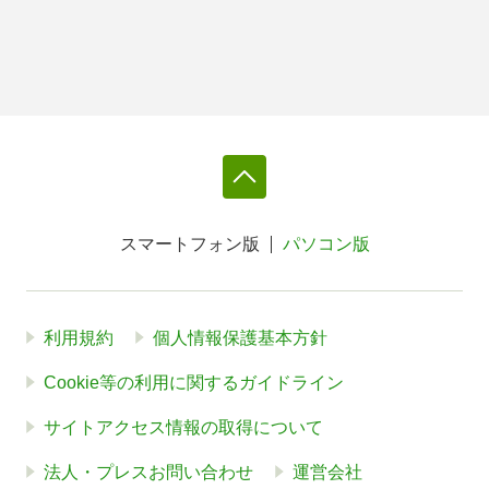
スマートフォン版
パソコン版
利用規約
個人情報保護基本方針
Cookie等の利用に関するガイドライン
サイトアクセス情報の取得について
法人・プレスお問い合わせ
運営会社