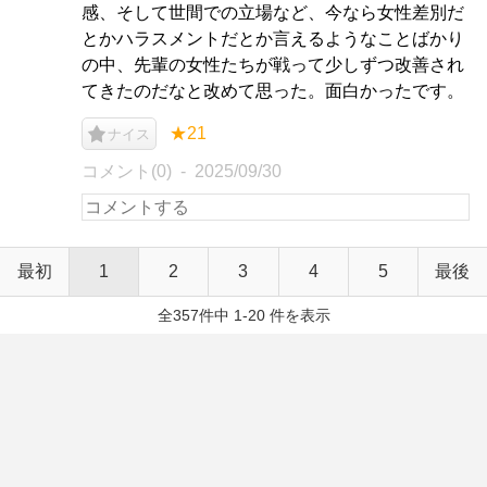
感、そして世間での立場など、今なら女性差別だ
とかハラスメントだとか言えるようなことばかり
の中、先輩の女性たちが戦って少しずつ改善され
てきたのだなと改めて思った。面白かったです。
★21
ナイス
コメント(0)
2025/09/30
最初
1
2
3
4
5
最後
全357件中 1-20 件を表示