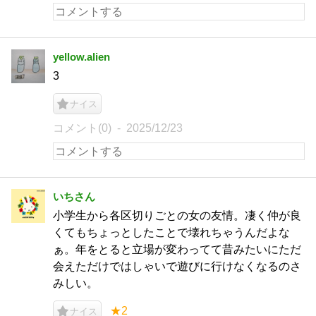
yellow.alien
3
ナイス
コメント(0)
2025/12/23
いちさん
小学生から各区切りごとの女の友情。凄く仲が良
くてもちょっとしたことで壊れちゃうんだよな
ぁ。年をとると立場が変わってて昔みたいにただ
会えただけではしゃいで遊びに行けなくなるのさ
みしい。
★2
ナイス