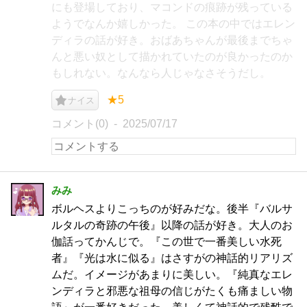
にも登場しており、マコンドの痕跡が残っている
ようでなんか嬉しかった。 この本の中ではエレン
ディラの話が好き。おばあちゃんが最後までちゃ
んと悪い奴として描かれていたのが良かったのか
もしれない。なんなら人じゃなさそうだし。
★5
ナイス
コメント(0)
2025/07/17
みみ
ボルヘスよりこっちのが好みだな。後半『バルサ
ルタルの奇跡の午後』以降の話が好き。大人のお
伽話ってかんじで。『この世で一番美しい水死
者』『光は水に似る』はさすがの神話的リアリズ
ムだ。イメージがあまりに美しい。『純真なエレ
ンディラと邪悪な祖母の信じがたくも痛ましい物