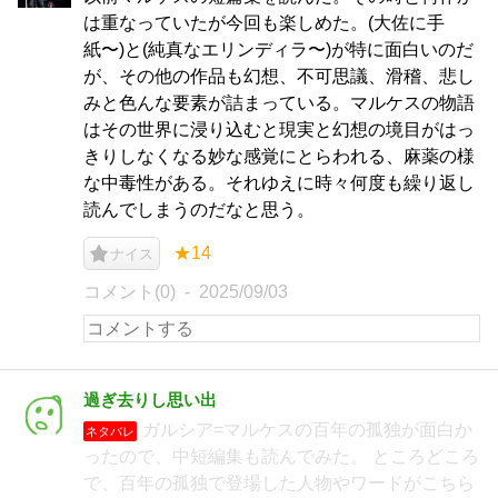
は重なっていたが今回も楽しめた。(大佐に手
紙〜)と(純真なエリンディラ〜)が特に面白いのだ
が、その他の作品も幻想、不可思議、滑稽、悲し
みと色んな要素が詰まっている。マルケスの物語
はその世界に浸り込むと現実と幻想の境目がはっ
きりしなくなる妙な感覚にとらわれる、麻薬の様
な中毒性がある。それゆえに時々何度も繰り返し
読んでしまうのだなと思う。
★14
ナイス
コメント(0)
2025/09/03
過ぎ去りし思い出
ガルシア=マルケスの百年の孤独が面白か
ネタバレ
ったので、中短編集も読んでみた。 ところどころ
で、百年の孤独で登場した人物やワードがこちら