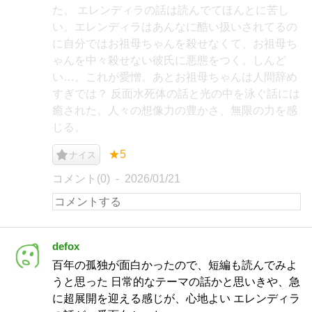
た。 エレンディラの話は読んでてほんとに苦し
い。エレンディラはあんなに酷い扱いされてるの
に自分ではお祖母ちゃんを殺せなくて、お祖母ち
ゃんを中々殺せない彼氏に悪態をつく。しんど
い…。これが愛憎。あとお祖母ちゃんは人間辞め
すぎでは？ 反面水死体の話と光の中を泳ぐ話には
癒された。人々の想像力の豊かさ、無限の力を感
じる。
★5
ナイス
コメント(0)
2026/01/21
defox
百年の孤独が面白かったので、短編も読んでみよ
うと思った 日常的なテーマの話かと思いきや、急
に超展開を迎える感じが、心地よい エレンディラ