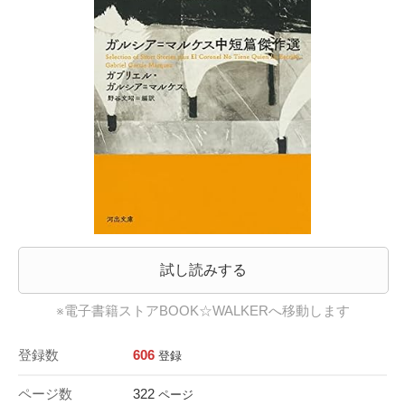
試し読みする
※電子書籍ストアBOOK☆WALKERへ移動します
登録数
606
登録
ページ数
322
ページ