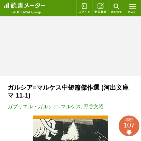
ログイン
新規登録
本を探
ガルシア=マルケス中短篇傑作選 (河出文庫
マ 11-1)
ガブリエル・ガルシア=マルケス
,
野谷文昭
感想
107