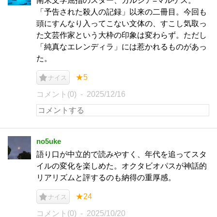
南米文学屈指のスター、ガルシア=マルケス。
「予告された殺人の記録」以来の二冊目。今回も
頭にすんなり入ってこない文体の、すこし気取っ
た文芸作家という大枠の印象は変わらず。ただし
「純真なエレンディラ」には惹かれるものがあっ
た。
★5
ナイス
コメント(0)
2025/12/16
no5uke
語り口が中立的で読みやすく、年代を追ってスタ
イルの変化を楽しめた。オクタビオパスが神話的
リアリズムと評するのも納得の重厚感。
★24
ナイス
コメント(0)
2025/10/20