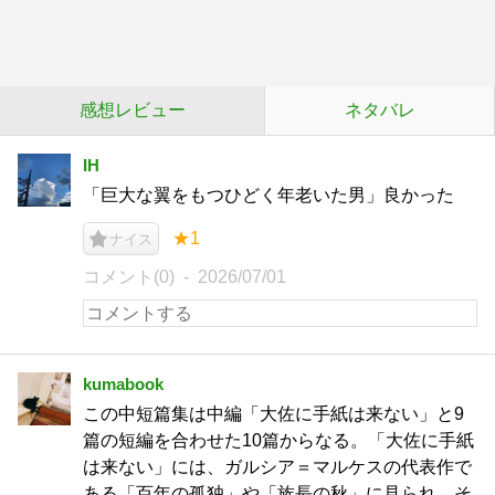
感想レビュー
ネタバレ
IH
「巨大な翼をもつひどく年老いた男」良かった
★1
ナイス
コメント(0)
2026/07/01
kumabook
この中短篇集は中編「大佐に手紙は来ない」と9
篇の短編を合わせた10篇からなる。「大佐に手紙
は来ない」には、ガルシア＝マルケスの代表作で
ある「百年の孤独」や「族長の秋」に見られ、そ