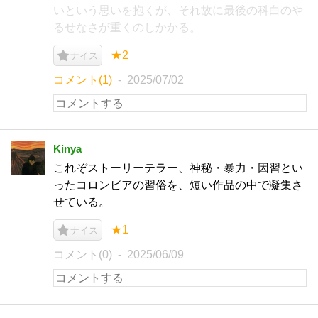
いという思いを抱くが、それ故に最後の科白のや
るせなさが重くのしかかる。
★2
ナイス
コメント(1)
2025/07/02
Kinya
これぞストーリーテラー、神秘・暴力・因習とい
ったコロンビアの習俗を、短い作品の中で凝集さ
せている。
★1
ナイス
コメント(0)
2025/06/09