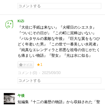
KiZi
『大佐に手紙は来ない』『火曜日のシエスタ』
『ついにその日が』『この町に泥棒はいない』
『バルタサルの素敵な午後』『巨大な翼をもつひ
どく年老いた男』『この世で一番美しい水死者』
『純真なエレンディラと邪悪な祖母の信じがたく
も痛ましい物語』『聖女』『光は水に似る』
★1
ナイス
コメント(0)
2025/09/30
午後
短編集『十二の遍歴の物語』から収録された「聖