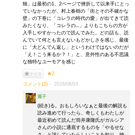
独」は最初の1、2ページで挫折して以来手にとっ
ていなかったが、村上春樹の「街とその不確かな
壁」の下巻に「コレラの時代の愛」が出てきて読
みたくなり、「コレラの...」よりもこちらの方が
入手しやすかったので読んでみた。どの話も、読
んでいて何とも言えないもどかしさを感じ、最後
に「大どんでん返し」というわけではないのだが
「え！こう来るか？！」と、意外性のある不思議
な独特なユーモアを感じ
★2
ナイス
コメント(2)
2026/06/03
麗子
(続き)る。おもしろいなぁと最後の解説も
読み進めて行ったら、奇しくもわたしが
最近初めて読んだ筒井康隆氏がガルシア
さんの小説に通底するものを「やるせな
さ」と評していたらしいことを知り、納