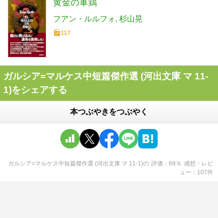
黄金の軍鶏
フアン・ルルフォ
杉山晃
117
ガルシア=マルケス中短篇傑作選 (河出文庫 マ 11-
1)をシェアする
本つぶやきをつぶやく
ガルシア=マルケス中短篇傑作選 (河出文庫 マ 11-1)
の
評価
69
％
感想・レビ
ュー
107
件