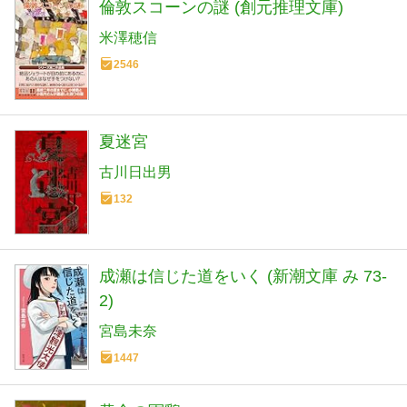
倫敦スコーンの謎 (創元推理文庫)
米澤穂信
2546
夏迷宮
古川日出男
132
成瀬は信じた道をいく (新潮文庫 み 73-
2)
宮島未奈
1447