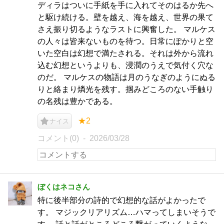
ディラはついに手紙を手に入れてそのはるか先へ
と駆け続ける。壁を越え、海を越え、世界の果て
さえ振り切るようなラストに興奮した。 マルケス
の人々は皆来ないものを待つ。日常にぽかりと空
いた空白は幻想で満たされる。それは外から流れ
込む幻想というよりも、浸潤のうえで気付く穴な
のだ。 マルケスの物語は月のうなぎのようにぬる
りと絡まり燐光を残す。掴みどころのない手触り
の名残は豊かである。
★2
ナイス
コメント(0)
2026/03/28
ぼくはネコさん
特に後半部分の詩的で幻想的な話がよかったで
す。 マジックリアリズム…ハマってしまいそうで