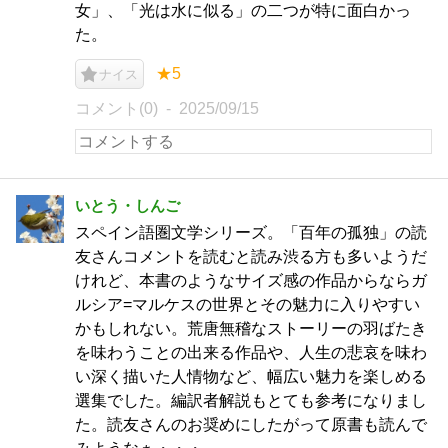
女」、「光は水に似る」の二つが特に面白かっ
た。
★5
ナイス
コメント(0)
2025/09/15
いとう・しんご
スペイン語圏文学シリーズ。「百年の孤独」の読
友さんコメントを読むと読み渋る方も多いようだ
けれど、本書のようなサイズ感の作品からならガ
ルシア=マルケスの世界とその魅力に入りやすい
かもしれない。荒唐無稽なストーリーの羽ばたき
を味わうことの出来る作品や、人生の悲哀を味わ
い深く描いた人情物など、幅広い魅力を楽しめる
選集でした。編訳者解説もとても参考になりまし
た。読友さんのお奨めにしたがって原書も読んで