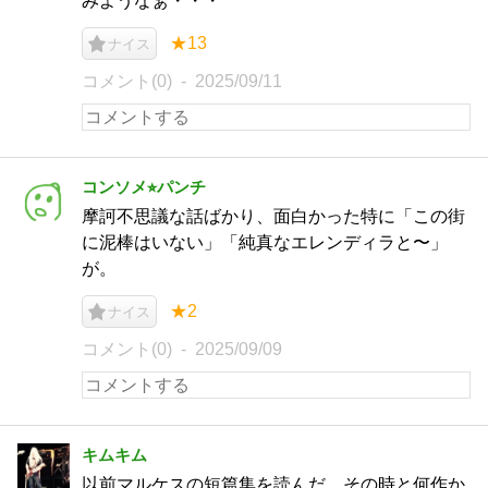
みようなぁ・・・
★13
ナイス
コメント(0)
2025/09/11
コンソメ⭐︎パンチ
摩訶不思議な話ばかり、面白かった特に「この街
に泥棒はいない」「純真なエレンディラと〜」
が。
★2
ナイス
コメント(0)
2025/09/09
キムキム
以前マルケスの短篇集を読んだ。その時と何作か