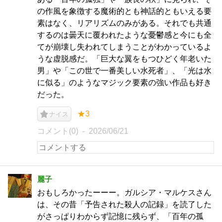
の作風を象徴する魔術的とも神話的ともいえる要
素はなく、リアリズムのみがある。それでも共通
するのは曇天に覆われたような憂鬱感と今にも全
てが崩壊し失われてしまうことがわかっているよ
うな虚脱感だ。「巨大な翼をもつひどく年老いた
男」や「この世で一番美しい水死者」、「光は水
に似る」のようなマジック要素の強い作品も好き
だった。
★3
ナイス
コメント(0)
2026/06/21
麗子
おもしろかったーーー。ガルシア・マルケスさん
は、その昔「予告された殺人の記録」を読了した
がさっぱりわからず記憶に残らず、「百年の孤