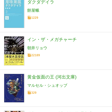
ダクダデイラ
餅屋蛾
1229
イン・ザ・メガチャーチ
朝井リョウ
22189
黄金仮面の王 (河出文庫)
マルセル・シュオッブ
329