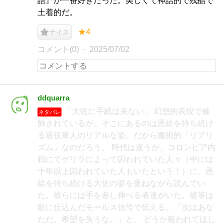
語』が一番好きだった。美しくて神話的で残酷で
土着的だ。
★4
ナイス
コメント(0)
2025/07/02
ddquarra
「大佐に手紙は来ない」 幻想的表現で修
ネタバレ
飾されているが、そこにあるのは恩給を待ち続け
る退役軍人のリアルな姿。だから魔術的「リアリ
ズム」なのだろう。 時代は違うが、コロンビア内
戦にてゲリラによって囚われていた人々（中には
十年以上囚われていた人もいたという！）に、恩
給を待ち続ける大佐の姿を重ねながら読んでい
た。彼らには手を差し伸べる者達がいた。彼等は
歌に仕込んだモールス信号で伝える。「次はあな
ただ。希望を失うな。」と。 どうか報われてほし