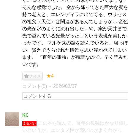
す。 話と話がところどころ繋がっていくような、
そんな感覚でした。 空から降ってきた巨大な翼を
持つ老人と、エレンディラに出てくる、ウリセス
の祖父（天使）は関連があるんでしょうか… 金色
の光が水のように流れ出した…や、家が天井まで
光で溢れている光景だった…という表現が美しか
ったです。 マルケスの話を読んでいると、埃っぽ
い、貧乏でうらびれた情景を思い浮かべてしまい
ます。 『百年の孤独』が積読なので、早く読みた
いです。
★4
ナイス
コメント(0)
2026/02/07
KC
この本を読んで、百年の孤独はかなり優し
ネタバレ
いというか、エンタメ性が高いのがよくわかっ