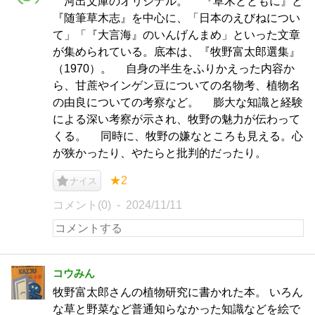
河出文庫のオリジナル。 『草木とともに』と
『随筆草木志』を中心に、「日本のえびねについ
て」「『大言海』のいんげんまめ」といった文章
が集められている。底本は、『牧野富太郎選集』
（1970）。 自身の半生をふりかえった内容か
ら、甘蔗やインゲン豆についての名物考、植物名
の由良についての考察など。 膨大な知識と経験
による深い考察が示され、牧野の魅力が伝わって
くる。 同時に、牧野の嫌なところも見える。心
が狭かったり、やたらと批判的だったり。
★2
ナイス
コメント(0)
2024/11/11
コウみん
牧野富太郎さんの植物研究に書かれた本。 いろん
な草と野菜など普通知らなかった知識などを絵で