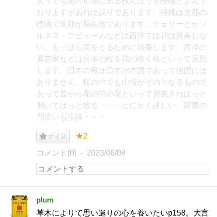
人々でもあの市場に出る桜んぼうを桜桃とよんで
おりますがあれは誤りであります。桜桃は支那の
植物で支那が原産地であります。チェリーとかプ
ルヌス・アビュームなどは西洋では花は賞美しな
い。もっぱら実をとるために培養します。西洋の
園芸家などは日本の桜を花の咲く桜といって区別
します。日本の桜は日本が本国であって他国には
ありません。桜の中でも山桜がその主なるもので
あって昔から花の中の花といって賞美されぱっと
開いてぱっと散る・・・とにかく詳しい、辞書の
間違いも指摘・・・
★2
ナイス
コメント(0)
2023/06/08
plum
草木によりて思い遣りの心を養いたいp158。大言