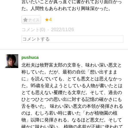
言いたいことが真っ直ぐに書かれており面白かっ
た。人間性もあらわれており興味深かった。
★4
ナイス
コメント(0)
2022/11/26
pushuca
北杜夫は牧野富太郎の文章を、味わい深い悪文と
称していた。だが、最初の自伝「想い出すまま
に」を読んでいても、とても悪文とは思えなかっ
た。95歳を迎えようとしている人物が書いたとは
とても思えない矍鑠たる文章だ。そして、過去の
ひとつひとつの思い出に対する記憶の確かさにも
舌を巻いた。 味わい深い悪文の本領が発揮される
のは、むしろ若い時に書いた「わが植物園の植
物」以降に発揮される。なるほど悪文だ。そして
確かに味わい深い。 植物の名前が正確に使われて