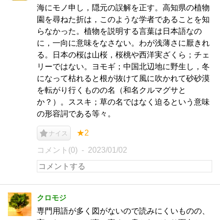
海にモノ申し，隠元の誤解を正す。高知県の植物
園を尋ねた折は，このような学者であることを知
らなかった。植物を説明する言葉は日本語なの
に，一向に意味をなさない。わが浅薄さに厭きれ
る。日本の桜は山桜，桜桃や西洋実ざくら；チェ
リーではない。ヨモギ；中国北辺地に野生し，冬
になって枯れると根が抜けて風に吹かれて砂砂漠
を転がり行くものの名（和名クルマグサと
か？）。ススキ；草の名ではなく迫るという意味
の形容詞である等々。
★2
ナイス
コメント(0)
2023/01/02
クロモジ
専門用語が多く図がないので読みにくいものの、