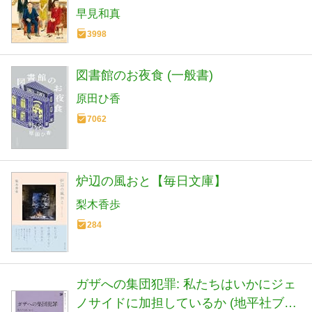
早見和真
3998
図書館のお夜食 (一般書)
原田ひ香
7062
炉辺の風おと【毎日文庫】
梨木香歩
284
ガザへの集団犯罪: 私たちはいかにジェ
ノサイドに加担しているか (地平社ブッ