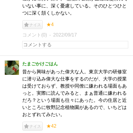
いない事に、深く憂慮している。そのひとつひと
つに深く頷くしかない。
★4
ナイス
コメント(0)
2022/09/17
たまごかけごはん
昔から興味があった偉大な人。東京大学の研修室
に潜り込み偉大な仕事をするのだが、大学の授業
は受けておらず、教授や同僚に嫌われる場面もあ
っと。実際に読んでみると、まぁ普通に嫌われる
だろ？という場面も往々にあった。今の住居と近
いところに牧野記念植物園があるので、いちどは
おとずれてみたい。
★42
ナイス