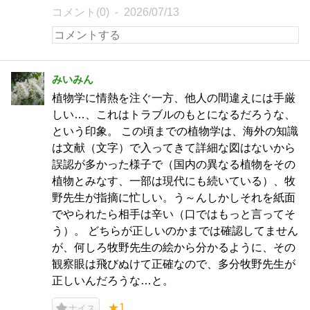
コメント(0)
2026/07/13
みいみん
植物学に情熱を注ぐ一方、他人の間違えには手厳
しい…、これはトラブルのもとになるだろうな、
という印象。 この頃までの植物学は、海外の知識
は文献（文字）で入ってきて詳細な図はないから
誤認が多かった様子で（国内の異なる植物をその
植物とみなす、一部は現代にも続いている）、牧
野先生が指摘に忙しい。う～んしかしそれを紙面
でやられたら相手は辛い（口ではもっと言ってそ
う）。 どちらが正しいのかまでは確認してません
が、何しろ牧野先生の絵から分かるように、その
観察眼は飛びぬけて正確なので、多分牧野先生が
正しいんだろうな…と。
★1
ナイス