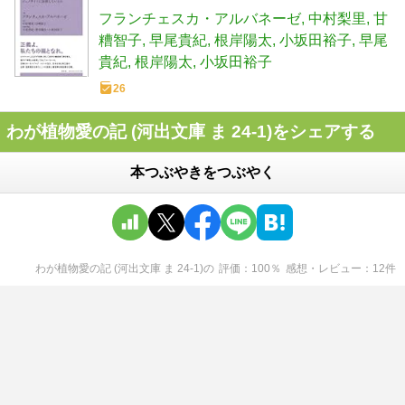
クレット 4)
フランチェスカ・アルバネーゼ
中村梨里
甘
糟智子
早尾貴紀
根岸陽太
小坂田裕子
早尾
貴紀
根岸陽太
小坂田裕子
26
わが植物愛の記 (河出文庫 ま 24-1)をシェアする
本つぶやきをつぶやく
わが植物愛の記 (河出文庫 ま 24-1)
の
評価
100
％
感想・レビュー
12
件