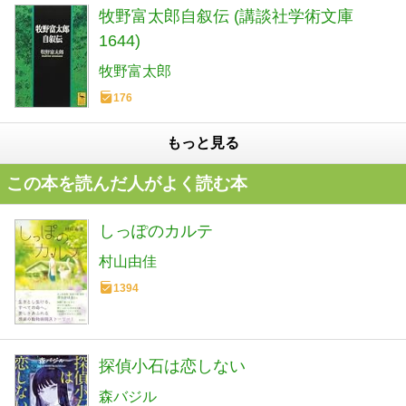
牧野富太郎自叙伝 (講談社学術文庫
1644)
牧野富太郎
176
もっと見る
この本を読んだ人がよく読む本
しっぽのカルテ
村山由佳
1394
探偵小石は恋しない
森バジル