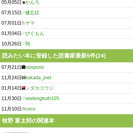
05月05日
かんろ
07月15日
健忘症
07月01日
ヤマ
01月04日
ぴぐもん
10月26日
翔
読みたい本に登録した読書家最新5件(24)
07月21日
nonpono
11月24日
kokada_jnet
01月14日
ンダカコウジ
11月30日
seekingtruth105
11月10日
coco
牧野 富太郎の関連本