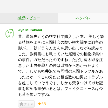
感想レビュー
ネタバレ
Aya Murakami
昔、通院先近くの啓文社で購入した本。 美しく繁
る植物をよそに人間社会の醜い権力闘争に戦争の
影が…。朝ドラらんまんを思い出しながら読みま
した。教科書にも載っていた尾瀬での植物採集中
の事件。ガセだったのですね。ただし富太郎を注
意した山男長蔵との仲は以前から悪かったよう
で…。しかも軽井沢でも同様の人間トラブルがあ
ったとか…？この分だと相当数の山男とトラブル
を起こしていそうです。しかも焚きつけてガセ記
事を広める輩がいるとは。フェイクニュースは今
も昔も怖いですね。
★65
ナイス