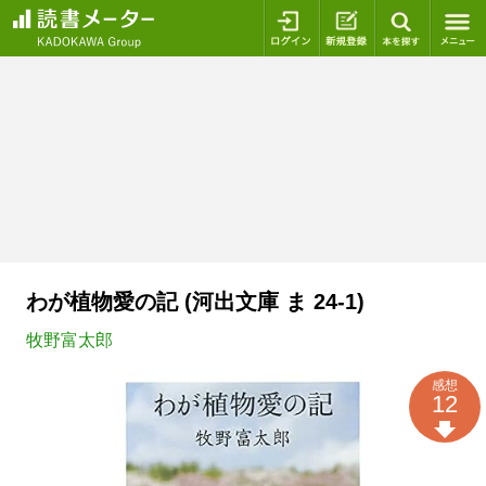
ログイン
新規登録
本を探
わが植物愛の記 (河出文庫 ま 24-1)
牧野富太郎
感想
12