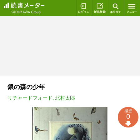
ログイン
新規登録
本を探
銀の森の少年
リチャードフォード
,
北村太郎
感想
0