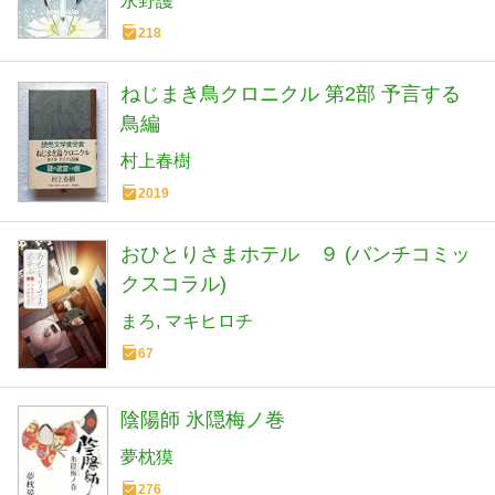
永野護
218
ねじまき鳥クロニクル 第2部 予言する
鳥編
村上春樹
2019
おひとりさまホテル ９ (バンチコミッ
クスコラル)
まろ
マキヒロチ
67
陰陽師 氷隠梅ノ巻
夢枕獏
276