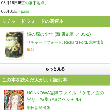
03月16日
空の落下地点。
06月01日
pass
リチャード フォードの関連本
銀の森の少年 (新潮文庫 フ 35-1)
リチャードフォード
Richard Ford
北村太郎
51
もっと見る
この本を読んだ人がよく読む本
HONKOWA霊障ファイル 『ケモノ霊の
祟り』特集 (ASスペシャル)
朝日新聞出版