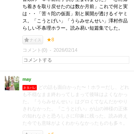
ち着きを取り戻せたのは数か月前」これで何と実
は・・「苦々陀の仮面」割と展開が透けるイヤミ
ス。「こうとげい」「うらみせんせい」澤村作品
らしい不条理ホラー。読み易い短篇集でした。
★8
ナイス
コメント(0)
2026/02/14
may
どの話も面白かった〜！ホラーだし、どれ
ネタバレ
も不穏なまま終わってしまって後味はよくなかっ
た。『うらみせんせい』はグロくてなんだかやり
きれなかった。『こうとげい』が山の神様の正体
の知れなさと恐ろしさに印象に残った。読み終え
た今でも意味がよくわからなかったものも多々。