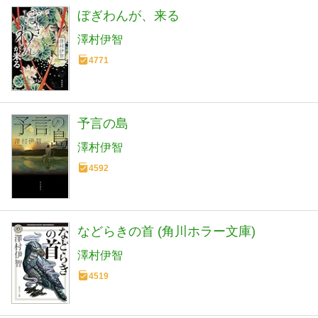
ぼぎわんが、来る
澤村伊智
4771
予言の島
澤村伊智
4592
などらきの首 (角川ホラー文庫)
澤村伊智
4519