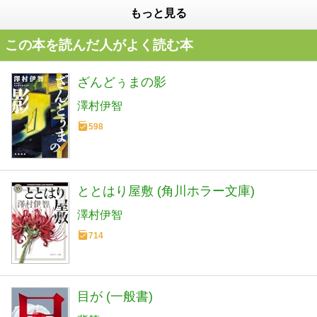
もっと見る
この本を読んだ人がよく読む本
ざんどぅまの影
澤村伊智
598
ととはり屋敷 (角川ホラー文庫)
澤村伊智
714
目が (一般書)