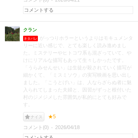
クラン
がっつりホラーというよりはモキュメンタ
ネタバレ
リーに近い感じで、とても楽しく読み進めまし
た。ミステリーやヒトコワ系も混ざっていて、や
けにリアルな描写もあって生々しかったです。
「うらみせんせい」は生徒が殺されていく描写が
細かくて、「ミスミソウ」の実写映画を思い出し
ました。「こうとげい」は、人ならざらぬ者に魅
入られてしまった夫婦と、因習がずっと根付いた
村のジメジメした雰囲気が私的にとても好みで
す。
★5
ナイス
コメント(0)
2026/04/18