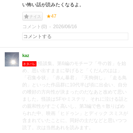
い怖い話が読みたくなるよ。
★47
ナイス
コメント(0)
2026/06/16
kaz
怪談集。第6編のモチーフ「牛の首」を始
ネタバレ
め、思い出すままに挙げると「くだんのはは」
「召集令状」「赤ん暴君」「天狗倒し」「走る鳥
的」といった作品群に10代半ば頃に出会い、自分
の嗜好の方向性が決まったのだなあと改めて思い
ました。怪談はSFやミステリ、それに泣ける話と
の親和性がすごく高いし。第3編で色々散りばめ
られた中、映画「ヒドゥン」とディック スミスが
含まれていたことに、同好の士だなどと思いつつ
読了。次は当然あれを読みます。