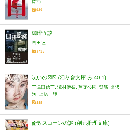
背筋
930
珈琲怪談
恩田陸
3713
呪いの☒☒ (幻冬舎文庫 み 40-1)
三津田信三
澤村伊智
芦花公園
背筋
北沢
陶
上條一輝
445
倫敦スコーンの謎 (創元推理文庫)