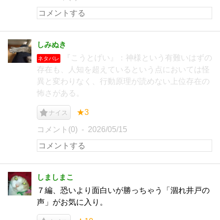
しみぬき
『こうとげい』：神様という有難いはずの
ネタバレ
存在も、人知を超えているという点においては怪
異と変わりなく、行動原理が読めない上位存在の
怖さがある。
★3
ナイス
コメント(0)
2026/05/15
しましまこ
７編、恐いより面白いが勝っちゃう「涸れ井戸の
声」がお気に入り。