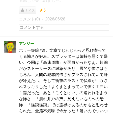
る感じで楽しめました。
★5
ナイス
コメント(0)
2026/06/28
アンジー
ホラー短編7篇。文章でじわじわっと忍び寄って
くる怖さが好み。スプラッターは気持ち悪くて嫌
い。今回は「高速道路」が面白かったなぁ。短編
だかストーリーズに緩急があり、霊的な怖さはも
ちろん、人間の犯罪的怖さがプラスされていて肝
が冷えた…。そして衝撃のラストで伏線が回収さ
れスッキリした！よくまとまっていて怖く面白い
１篇だった。あと「こうとげい」の追われるよう
な怖さ、「涸れ井戸の声」見えないものへの恐
怖、「怪談怪談」では霊界はあるのかもと思わせ
られた。全篇不気味で怖かった！暑いのでついつ