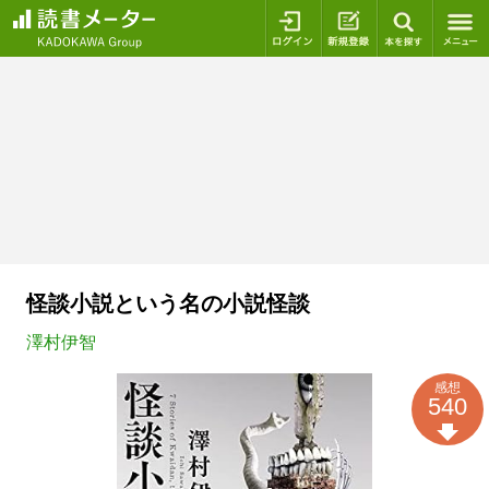
ログイン
新規登録
本を探
怪談小説という名の小説怪談
澤村伊智
感想
540