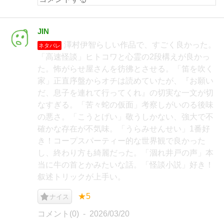
JIN
澤村伊智らしい作品で、すごく良かった。
ネタバレ
「高速怪談」ヒトコワと心霊の2段構えが良かっ
た。怖がらせ屋さんを彷彿とさせる。「笛を吹く
家」正直序盤からオチは読めていたが、『お願い
だ、息子を連れて行ってくれ』の切実な一文が切
なすぎる。「苦々蛇の仮面」考察しがいのる後味
の悪さ。「こうとげい」敬うしかない、強大で不
確かな存在が不気味。「うらみせんせい」1番好
き！コープスパーティー的な世界観で良かった
し、終わり方も綺麗だった。「涸れ井戸の声」本
当に牛の首とかみたいな話。「怪談小説」好き！
叙述トリックが上手い。
★5
ナイス
コメント(0)
2026/03/20