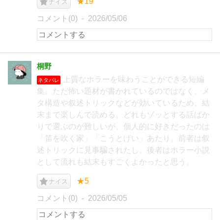
★19
ナイス
コメント(0)
2026/05/06
桐野
上質なホラーを味わうことができる短編
ネタバレ
集。ただ怖い題材が書かれているのではなく、メ
タ構造や叙述トリックなどが効いているため、結
末まで楽しんで読める。どれもゾッとする話ばか
りで選ぶのが難しいが、個人的に好きだったのは
「笛を吹く家」「こうとげい」あたり。前者は叙
述トリックに見事騙されたし、後者はホラー小説
として流れも結末もすごくよかったと思う。
★5
ナイス
コメント(0)
2026/05/05