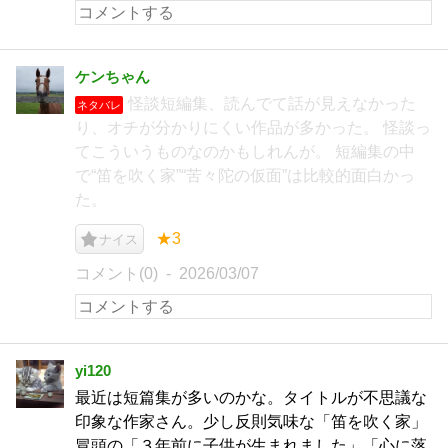
ケンちゃん
怪談短編集、読んでて話が見えなかった
ネタバレ
り、オチが分かりにくい作品が多かった。 怪談っ
てこういうものなのかもしれんが。 短編集の中
で“笛を吹く家”“苦々陀の仮面”は比較的面白かっ
た。
★3
ナイス
コメント(0)
2026/03/07
yi120
最近は短篇集が多いのかな。タイトルが不思議な
印象な作家さん。少し反則気味な「笛を吹く家」
冒頭の「３年前に子供が生まれました」「心に落