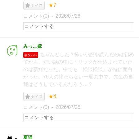
★7
ナイス
コメント(0)
2026/07/26
みっこ嫁
ちゃんとした？怖い小説を読んだのは初め
ネタバレ
てかも。短い話の中にトリックが仕込まれていた
のは新鮮だった。中でも「怪談怪談」が特に面白
かった。76人の終わらない一夏の中で、先生の自
我はどうしているんだろう…？
★4
ナイス
コメント(0)
2026/07/25
夏猫