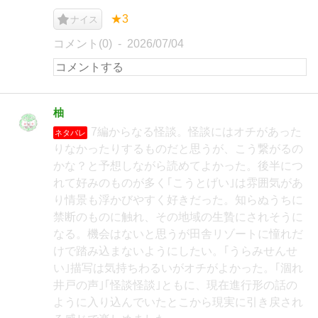
★3
ナイス
コメント(0)
2026/07/04
柚
7編からなる怪談。怪談にはオチがあった
ネタバレ
りなかったりするものだと思うが、こう繋がるの
かな？と予想しながら読めてよかった。後半につ
れて好みのものが多く｢こうとげい｣は雰囲気があ
り情景も浮かびやすく好きだった。知らぬうちに
禁断のものに触れ、その地域の生贄にされそうに
なる。機会はないと思うが田舎リゾートに憧れだ
けで踏み込まないようにしたい。｢うらみせんせ
い｣描写は気持ちわるいがオチがよかった。｢涸れ
井戸の声｣｢怪談怪談｣ともに、現在進行形の話の
ように入り込んでいたとこから現実に引き戻され