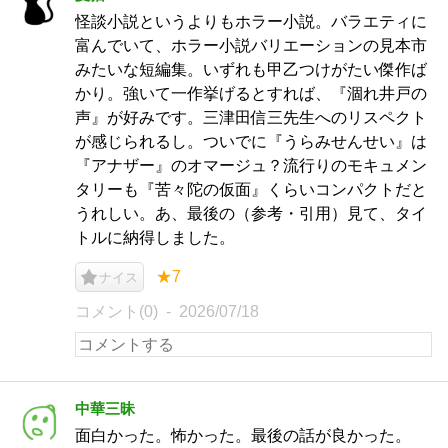
怪談小説というよりもホラー小説。バラエティに
富んでいて、ホラー小説バリエーションの見本市
みたいな短編集。いずれも甲乙つけがたい傑作ば
かり。強いて一作挙げるとすれば、『涸れ井戸の
声』が好みです。三津田信三先生へのリスペクト
が感じられるし。ついでに『うらみせんせい』は
『アナザー』のオマージュ？流行りのモキュメン
タリーも『苦々陀の仮面』くらいコンパクトだと
うれしい。あ、最後の（参考・引用）見て、タイ
トルに納得しました。
★7
ナイス
コメント(0)
2026/07/18
中華三昧
面白かった。怖かった。最後の話が良かった。