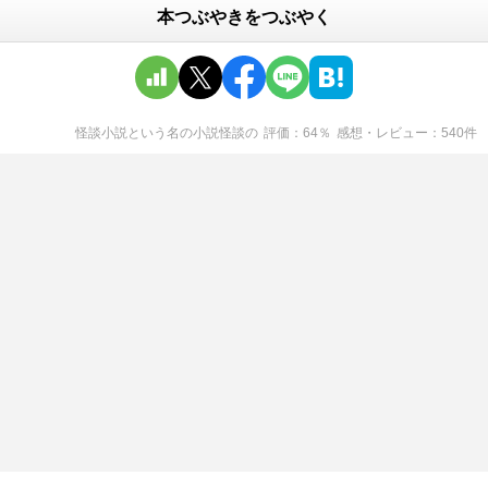
本つぶやきをつぶやく
怪談小説という名の小説怪談
の
評価
64
％
感想・レビュー
540
件