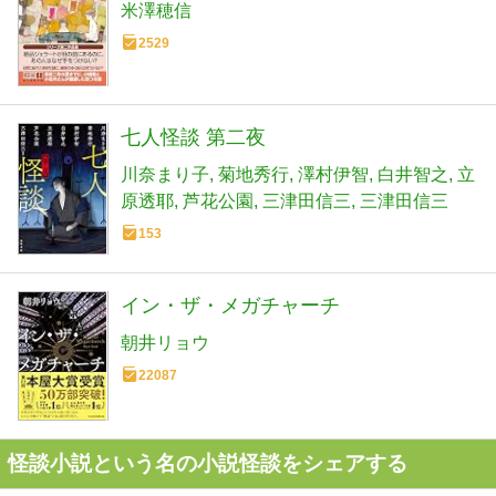
米澤穂信
2529
七人怪談 第二夜
川奈まり子
菊地秀行
澤村伊智
白井智之
立
原透耶
芦花公園
三津田信三
三津田信三
153
イン・ザ・メガチャーチ
朝井リョウ
22087
怪談小説という名の小説怪談をシェアする