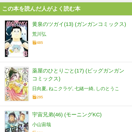
この本を読んだ人がよく読む本
黄泉のツガイ(13) (ガンガンコミックス)
荒川弘
485
薬屋のひとりごと(17) (ビッグガンガン
コミックス)
日向夏
ねこクラゲ
七緒一綺
しのとうこ
295
宇宙兄弟(46) (モーニングKC)
小山宙哉