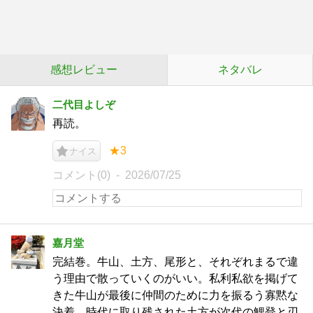
感想レビュー
ネタバレ
二代目よしぞ
再読。
★3
ナイス
コメント(0)
2026/07/25
嘉月堂
完結巻。牛山、土方、尾形と、それぞれまるで違
う理由で散っていくのがいい。私利私欲を掲げて
きた牛山が最後に仲間のために力を振るう寡黙な
決着、時代に取り残された土方が次代の鯉登と刃