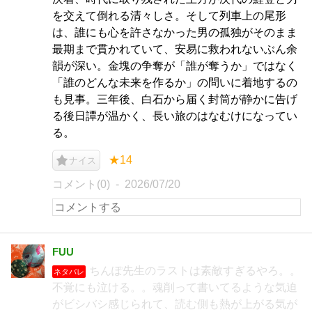
を交えて倒れる清々しさ。そして列車上の尾形
は、誰にも心を許さなかった男の孤独がそのまま
最期まで貫かれていて、安易に救われないぶん余
韻が深い。金塊の争奪が「誰が奪うか」ではなく
「誰のどんな未来を作るか」の問いに着地するの
も見事。三年後、白石から届く封筒が静かに告げ
る後日譚が温かく、長い旅のはなむけになってい
る。
★14
ナイス
コメント(0)
2026/07/20
FUU
ちんぽ先生のラストは素敵すぎるやろ。。
ネタバレ
不覚にも泣ける。。魂削って書いてるような気迫
がビシバシ感じられて、読む側も熱が上がる気が