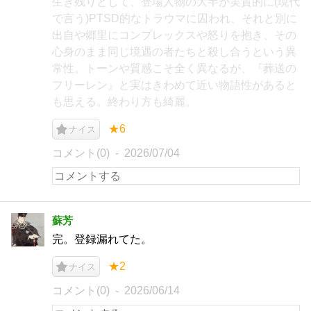
生き残りとして、登場人物の大半が実質的に(現代
で言う)PTSD的なトラウマに囚われ、それと別に
出自や郷里にコンプレックスや怒りを抱き、その
心身のまま同じ境遇の者たちと殺し合うという異
常性。トーンや質感こそ全く異なるが、『葬送の
フリーレン』と実はきわめて近い物語性があると
も思える。終わり方も綺麗。
★6
ナイス
コメント(0)
2026/07/04
蘇芳
完。登録漏れてた。
★2
ナイス
コメント(0)
2026/06/14