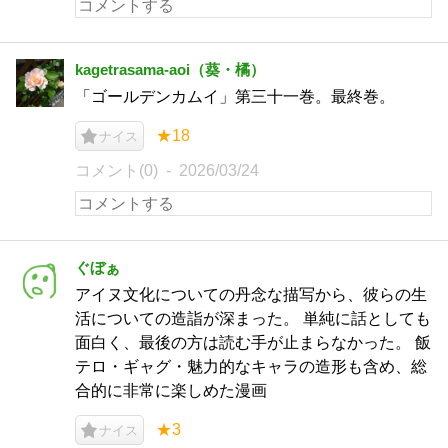
kagetrasama-aoi（葵・橘）
「ゴールデンカムイ」第三十一巻。最終巻。
★18
ナイス
コメント(0)
2026/03/24
ぐぼぁ
アイヌ文化についての丹念な描写から、彼らの生
活についての造詣が深まった。 単純に話としても
面白く、最後の方は読む手が止まらなかった。 飯
テロ・ギャグ・魅力的なキャラの造形も含め、総
合的に非常に楽しめた漫画
★3
ナイス