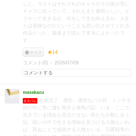
した。ラストはそれぞれのキャラのその後が実に
キャラに合っていて、それもまた素晴らしい。ど
うやって生きるか、何をして生を終えるか。人生
とは冒険なのだということを思い出させてくれる
作品だった。最後まで読んで本当によかったで
す。
★14
ナイス
コメント(0)
2026/07/09
masakazu
全巻読了。傑作。濃厚なバカ回・トンデモ
ネタバレ
回の中に常に滲む喪失と後悔の話。いま・ここで
生きている理由を見出だせない男たちが殺し合う
話。戦いの中で生きる理由を見つける人物もいれ
ば、死ぬことで成就する人物もいる。日露戦争の