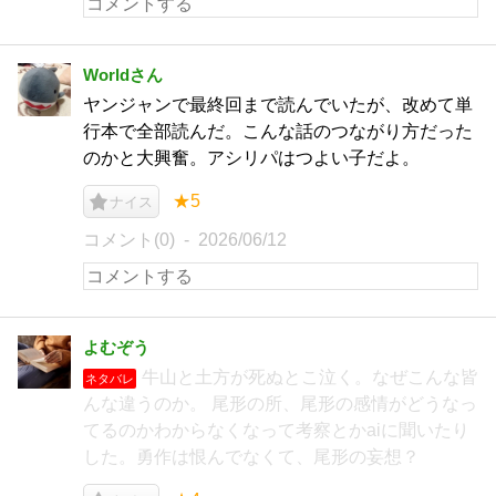
Worldさん
ヤンジャンで最終回まで読んでいたが、改めて単
行本で全部読んだ。こんな話のつながり方だった
のかと大興奮。アシリパはつよい子だよ。
★5
ナイス
コメント(0)
2026/06/12
よむぞう
牛山と土方が死ぬとこ泣く。なぜこんな皆
ネタバレ
んな違うのか。 尾形の所、尾形の感情がどうなっ
てるのかわからなくなって考察とかaiに聞いたり
した。勇作は恨んでなくて、尾形の妄想？