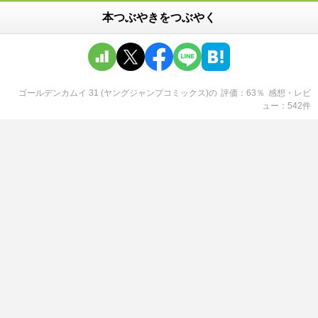
本つぶやきをつぶやく
ゴールデンカムイ 31 (ヤングジャンプコミックス)
の
評価
63
％
感想・レビ
ュー
542
件