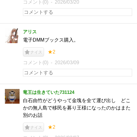
コメント(0)
2026/03/20
アリス
電子DMMブックス購入。
★2
ナイス
コメント(0)
2026/03/09
竜王は生きていた731124
白石由竹がどうやって金塊を全て運び出し どこ
かの無人島で移民を募り王様になったのかはまた
別のお話
★2
ナイス