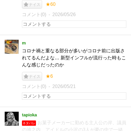
★60
ナイス
コメント(0)
2026/05/26
m
コロナ禍と重なる部分が多いがコロナ前に出版さ
れてるんだよな… 新型インフルが流行った時もこ
んな感じだったのか
★6
ナイス
コメント(0)
2026/05/21
tapioka
お菓子メーカーに勤める主人公の岸、議員
ネタバレ
の池之内、アイドルの小沢の3人が夢の中で一緒