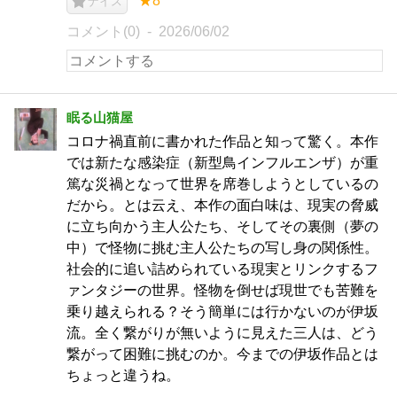
★8
ナイス
コメント(0)
2026/06/02
眠る山猫屋
コロナ禍直前に書かれた作品と知って驚く。本作
では新たな感染症（新型鳥インフルエンザ）が重
篤な災禍となって世界を席巻しようとしているの
だから。とは云え、本作の面白味は、現実の脅威
に立ち向かう主人公たち、そしてその裏側（夢の
中）で怪物に挑む主人公たちの写し身の関係性。
社会的に追い詰められている現実とリンクするフ
ァンタジーの世界。怪物を倒せば現世でも苦難を
乗り越えられる？そう簡単には行かないのが伊坂
流。全く繋がりが無いように見えた三人は、どう
繋がって困難に挑むのか。今までの伊坂作品とは
ちょっと違うね。