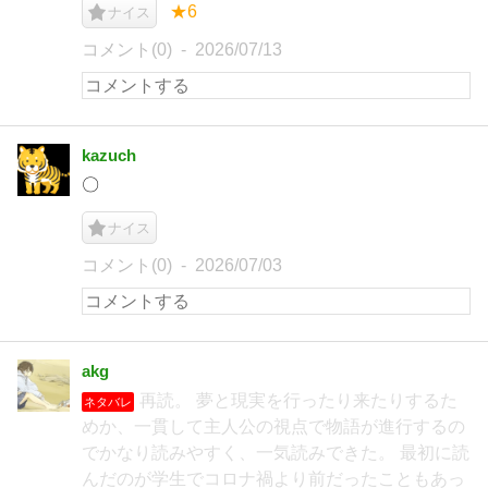
★6
ナイス
コメント(0)
2026/07/13
kazuch
〇
ナイス
コメント(0)
2026/07/03
akg
再読。 夢と現実を行ったり来たりするた
ネタバレ
めか、一貫して主人公の視点で物語が進行するの
でかなり読みやすく、一気読みできた。 最初に読
んだのが学生でコロナ禍より前だったこともあっ