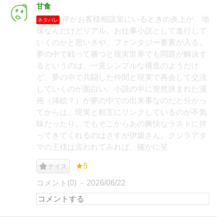
甘食
岸がお客様相談室にいるときの炎上が、地
ネタバレ
味なんだけどリアル。お仕事小説として進行して
いくのかと思いきや、ファンタジー要素が入る。
夢の中で戦って勝つと現実世界でも問題が解決す
るというのは、一見シンプルな構造のようだけ
ど、夢の中で共闘した仲間と現実で再会して交流
していくのが面白い。小説の中に突然挟まれた漫
画（挿絵？）が夢の中での出来事なのだと分かっ
てからは、現実と相互にリンクしているのが不気
味だったり。でもそこからあの爽快なラストに持
ってきてくれるのはさすが伊坂さん。クジラアタ
マの王様は言われてみれば、確かに笑
★5
ナイス
コメント(0)
2026/06/22