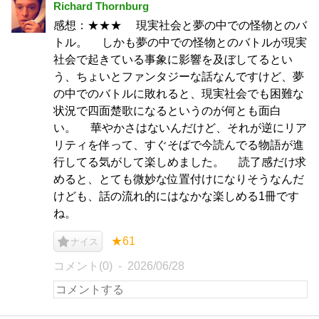
Richard Thornburg
感想：★★★ 現実社会と夢の中での怪物とのバ
トル。 しかも夢の中での怪物とのバトルが現実
社会で起きている事象に影響を及ぼしてるとい
う、ちょいとファンタジーな話なんですけど、夢
の中でのバトルに敗れると、現実社会でも困難な
状況で四面楚歌になるというのが何とも面白
い。 華やかさはないんだけど、それが逆にリア
リティを伴って、すぐそばで今読んでる物語が進
行してる気がして楽しめました。 読了感だけ求
めると、とても微妙な位置付けになりそうなんだ
けども、話の流れ的にはなかな楽しめる1冊です
ね。
★61
ナイス
コメント(0)
2026/06/28