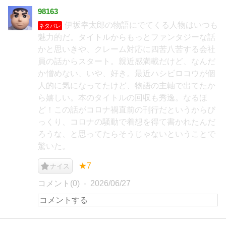
98163
伊坂幸太郎の物語にでてくる人物はいつも
ネタバレ
魅力的だ。タイトルからもっとファンタジーな話
かと思いきや、クレーム対応に四苦八苦する会社
員の話からスタート。親近感満載だけど、なんだ
か憎めない、いや、好き。最近ハシビロコウが個
人的に気になってたけど、物語の主軸で出てたか
ら嬉しい。本のタイトルの回収も秀逸。なるほ
ど！この話がコロナ禍直前の刊行だというからび
っくり、コロナの騒動で着想を得て書かれたんだ
ろうな、と思ってたらそうじゃないということで
驚いた。
★7
ナイス
コメント(0)
2026/06/27