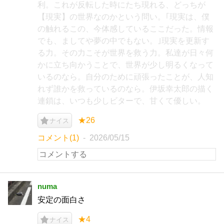
利。これが反転した時にたち現れる、どっちが
【現実】の世界なのかという問い。｢現実は、僕
の触れるこの、今体感しているここだった。情報
でも、ましてや夢の中でもない。｣現実を更新す
る力。その力こそが世界を救う力。私達が日々何
かに立ち向かうことで、世界が少し明るくなって
いるのなら。自分のために頑張ったことが、人知
れず誰かを救っているのなら。伊坂幸太郎の描く
連鎖は、いつも少しビターで、甘くて優しい。
★26
ナイス
コメント(1)
2026/05/15
numa
安定の面白さ
★4
ナイス