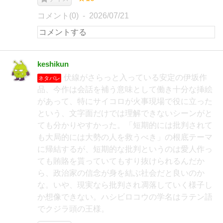
コメント(0)
2026/07/21
keshikun
伏線がさらっと入っている安定の伊坂作
ネタバレ
品、今作は会話を補う意味として働き十分な挿絵
があって、特にサイコロが火事現場で役に立った
という、文字面だけでは理解できないシーンがと
ても分かりやすかった。「短期的には批判されて
も大局的には大勢の人を救うべき」の根底テーマ
に帰結するが、短期的な批判というのは愛人作っ
ても賄賂を貰っていてもすり抜けられるんだか
ら、政治家の信念が身を結ぶ社会だと良いのか
な。いや、現実なら批判され凋落していく様子し
か想像できない。ハシビロコウの学名はラテン語
でクジラ頭の王様。