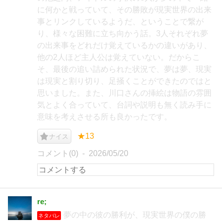
に何かと戦っていて、その勝敗が現実世界の出来
事とリンクしているようだ、ということで繋が
り、様々な困難に立ち向かう話。3人それぞれ夢
の出来事をどれだけ覚えているかの違いがあり、
他の2人ほど主人公は覚えていない。だからこ
そ、最後の追い詰められた状況で、夢は夢、現実
は現実と割り切り、足掻くことができたのではと
思いました。また、川口さんの挿絵は物語の雰囲
気とよく合っていて、台詞や説明も無く読み手に
意味を考えさせる所も良かったです。
★13
ナイス
コメント(0)
2026/05/20
re;
夢の中の彼の勝利が、現実世界の僕の勝
ネタバレ