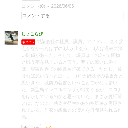
コメント(0)
2026/06/06
しょこらび
製菓会社の社員、議員、アイドル。全く接
ネタバレ
点がなかったはずの3人が出会う。3人は過去に深
い関係があった。そして、議員はこの3人で怪物
と戦う夢を見ていると言う。夢での戦いに勝て
ば、現実世界での困難も打破できる。ただし、負
ければ悪い方へと進む。 コロナ禍以降の著書かと
思いきや、以前の著書ということでかなり驚い
た。新型鳥インフルエンザが出てくるが、コロナ
をぼかしているのかと思っていた。まさか蔓延前
とは。なのに、感染者発生のあの空気感が再現さ
れている。作家の想像力の凄さを垣間見られる作
品。