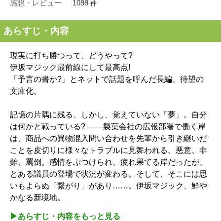
感想・レビュー
1098
件
あらすじ・内容
現実に打ち勝つって、どうやって?
伊坂マジック最前線にして最高点!
「予言の書か?」とネットで話題を呼んだ長編、待望の
文庫化。
記憶の片隅に残る、しかし、覚えていない「夢」。自分
は何かと戦っている? ――製菓会社の広報部署で働く岸
は、商品への異物混入問い合わせを先輩から引き継いだ
ことを皮切りに様々なトラブルに見舞われる。悪意、非
難、罵倒。感情をぶつけられ、疲れ果てる岸だったが、
とある議員の登場で状況が変わる。そして、そこには思
いもよらぬ「繋がり」があり……。伊坂マジック、鮮や
かなる新境地。
▶︎あらすじ・内容をもっと見る