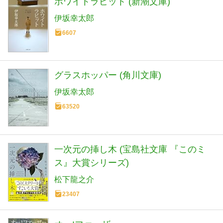
ホワイトラビット (新潮文庫)
伊坂幸太郎
6607
グラスホッパー (角川文庫)
伊坂幸太郎
63520
一次元の挿し木 (宝島社文庫 『このミ
ス』大賞シリーズ)
松下龍之介
23407