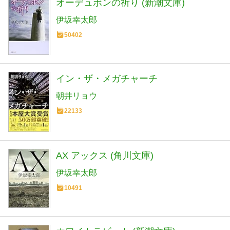
オーデュボンの祈り (新潮文庫)
伊坂幸太郎
50402
イン・ザ・メガチャーチ
朝井リョウ
22133
AX アックス (角川文庫)
伊坂幸太郎
10491