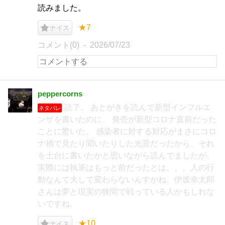
読みました。
★7
ナイス
コメント(0)
2026/07/23
peppercorns
読了。 あとがきを読んで新型インフルエ
ネタバレ
ンザを書いたのに、 発売が新型コロナ直前だった
ことに驚いた。 感染者に対する対応がまさにコロ
ナ禍で見たり聞いたりした光景だったから、それ
を土台に書いたかと思いながら読んでましたが、
実際には執筆はもっと前だったとは。。。人の行
動なんて大して変わらないんすかね。伊坂幸太郎
さんは夢と現実の狭間で戦っている人かもしれな
いですね。
★10
ナイス