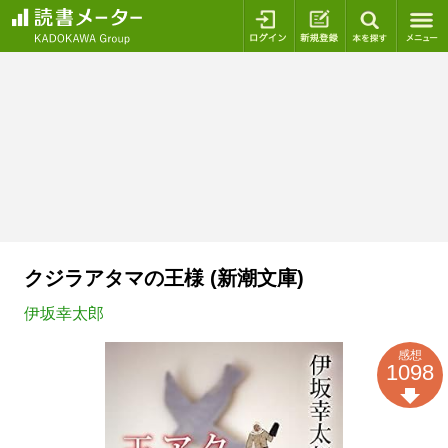
ログイン
新規登録
本を探
クジラアタマの王様 (新潮文庫)
伊坂幸太郎
感想
1098