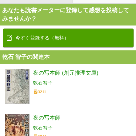
あなたも読書メーターに登録して感想を投稿して
みませんか？
今すぐ登録する（無料）
乾石 智子の関連本
夜の写本師 (創元推理文庫)
乾石智子
3211
夜の写本師
乾石智子