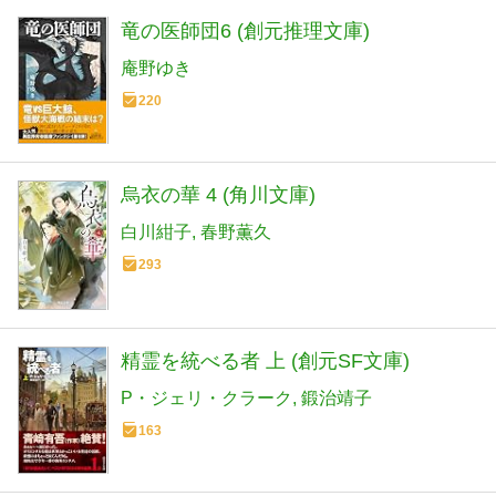
竜の医師団6 (創元推理文庫)
庵野ゆき
220
烏衣の華 4 (角川文庫)
白川紺子
春野薫久
293
精霊を統べる者 上 (創元SF文庫)
P・ジェリ・クラーク
鍛治靖子
163