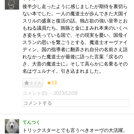
後半少し走ったように感じましたが期待を裏切ら
ない本でした。一人の魔道士が歩んできた大国イ
スリルの盛衰と復活の話。独占欲の強い皇帝とお
もねる議員たち。賄賂と金にまみれ本来のいくべ
き姿を失っている国で、その現実を憂い、国母イ
スランの思いを繋ごうとする、魔道士オーヴァイ
ディン。国の指導者に翻弄され自分の名前さえ語
れなかった魔道士が最後に語った言葉『戻るの
さ、大昔の魔道士に』そして高らかに名乗るその
名はヴュルナイ。引き込まれました。
★13
ナイス
コメント(0)
2023/12/29
てんつく
トリックスターとでも言うべきオーヴの大活躍。