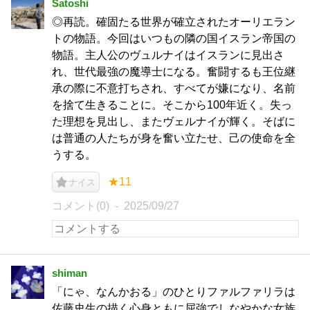
Satoshi
◎再読。確固たる世界が確立されたオーリエラン
トの物語。今回はいつもの隣の国イスラン帝国の
物語。主人公のヴュルナイはイスランに見出さ
れ、世代最強の魔導士になる。奮闘するも王位継
承の際に不意打ちされ、すべてが嫌になり、名前
を捨て生きることに。そこから100年近く。失っ
た理想を見出し、またヴェルナイが輝く。そばに
は普通の人たちが身を奮い立たせ、己の使命を全
うする。
★11
ナイス
コメント(0)
2025/09/27
shiman
「にゃ、なんかおる」のひとりファルファリラは
佐藤史生の描く心身ともに屈強でしなやかな女族