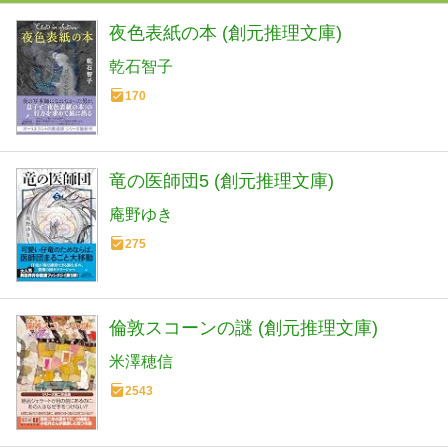
夜色表紙の本 (創元推理文庫)
乾石智子
170
竜の医師団5 (創元推理文庫)
庵野ゆき
275
倫敦スコーンの謎 (創元推理文庫)
米澤穂信
2543