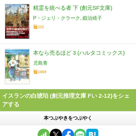
精霊を統べる者 下 (創元SF文庫)
P・ジェリ・クラーク
鍛治靖子
115
本なら売るほど 3 (ハルタコミックス)
児島青
1869
イスランの白琥珀 (創元推理文庫 Fい 2-12)をシェ
アする
本つぶやきをつぶやく