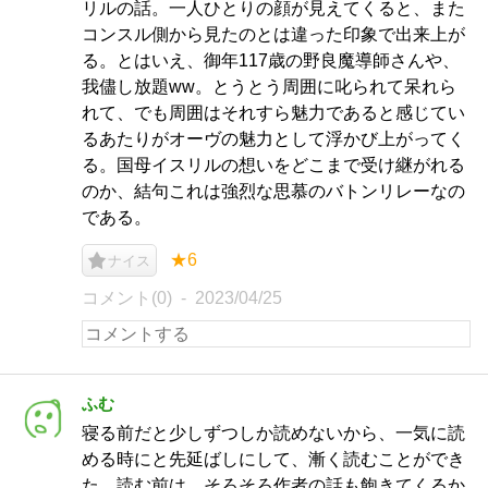
リルの話。一人ひとりの顔が見えてくると、また
コンスル側から見たのとは違った印象で出来上が
る。とはいえ、御年117歳の野良魔導師さんや、
我儘し放題ww。とうとう周囲に叱られて呆れら
れて、でも周囲はそれすら魅力であると感じてい
るあたりがオーヴの魅力として浮かび上がってく
る。国母イスリルの想いをどこまで受け継がれる
のか、結句これは強烈な思慕のバトンリレーなの
である。
★6
ナイス
コメント(0)
2023/04/25
ふむ
寝る前だと少しずつしか読めないから、一気に読
める時にと先延ばしにして、漸く読むことができ
た。読む前は、そろそろ作者の話も飽きてくるか