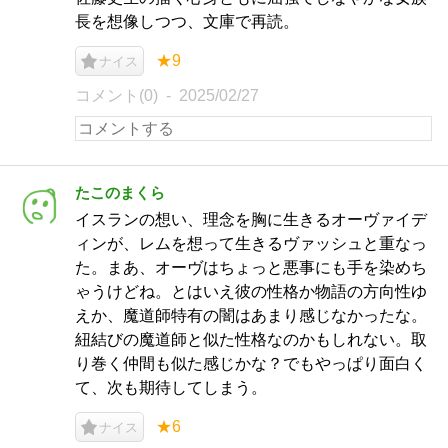
長を想像しつつ、文庫で再読。
★9
ナイス
コメント(0)
2025/02/27
たこのまくら
イスランの想い、理念を胸に生きるオーヴァイデ
ィンが、レムを想って生きるヴァッシュと重なっ
た。まあ、オーヴはちょっと悪事にも手を染めち
ゃうけどね。とはいえ彼の性格か物語の方向性ゆ
えか、魔道師特有の闇はあまり感じなかったな。
紐結びの魔道師と似た性格なのかもしれない。取
り巻く仲間も似た感じかな？でもやっぱり面白く
て、次も期待してしまう。
★6
ナイス