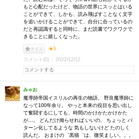
もと心配だったけど、物語の世界にスッとはいる
ことができて、しかも、読み飛ばすことなく文字
を追いかけることができて、自分に合っているの
だと再認識すると同時に、まだ読書でワクワクで
きることに嬉しくなった。
★5
ナイス
コメント(0)
2022/12/12
みゃお
魔導師帝国イスリルの再生の物語。 野良魔導師に
なって100年余り。 やっと本来の役目を思い出し
て奮闘するにしても、時間のかけかたかけかた
が…。 どんだけ拗らせれば いいの。 ちょっと パ
ターン化してるような 気もしないけど たのしく
読んだ。 おまけの゛黒猫゛は、微笑ましい。。。