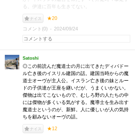
る。伊達に百年も生きてない。
★20
ナイス
コメント(0)
2024/09/24
Satoshi
◎この前読んだ魔道士の月に出てきたディバドー
ル亡き後のイスリル建国の話。建国当時からの魔
道士オーヴが主人公。イスラン亡き後の妹とルー
ドの子供達が王座を継いだが、うまくいかない。
傑物は出てこないもので、むしろ野の人たちの中
には傑物が多くいる気がする。魔導士を生み出す
魔道士というのが、新鮮。人に優しいが人の気持
ちを顧みないオーヴの話。
★12
ナイス