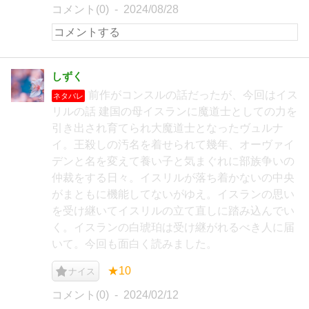
コメント(0)
2024/08/28
しずく
前作がコンスルの話だったが、今回はイス
ネタバレ
リルの話 建国の母イスランに魔道士としての力を
引き出され育てられ大魔道士となったヴュルナ
イ。王殺しの汚名を着せられて幾年、オーヴァイ
デンと名を変えて養い子と気まぐれに部族争いの
仲裁をする日々。イスリルが落ち着かないの中央
がまともに機能してないがゆえ。イスランの思い
を受け継いてイスリルの立て直しに踏み込んでい
く。イスランの白琥珀は受け継がれるべき人に届
いて。今回も面白く読みました。
★10
ナイス
コメント(0)
2024/02/12