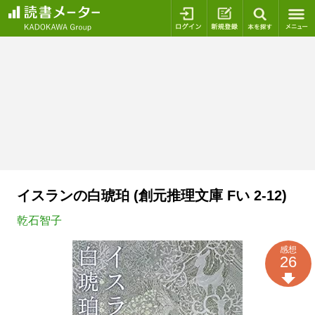
ログイン
新規登録
本を探
イスランの白琥珀 (創元推理文庫 Fい 2-12)
乾石智子
感想
26