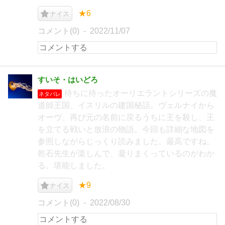
★6
ナイス
コメント(0)
2022/11/07
すいそ・はいどろ
待ちに待ったオーリエラントシリーズの魔
ネタバレ
道師王国、イスリルの建国秘話。ヴェルナイから
オーヴ、再び元の名前に戻るうちに王を殺し、王
を立てる戦いと放浪の物語。今回も詳細な地図を
参照しながらじっくり読みました。最高ですね。
乾石先生が楽しんで、凝りまくっているのがわか
る。堪能しました。
★9
ナイス
コメント(0)
2022/08/30