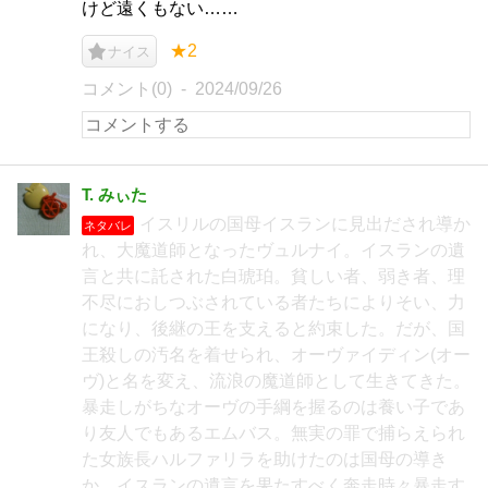
けど遠くもない……
★2
ナイス
コメント(0)
2024/09/26
T. みぃた
イスリルの国母イスランに見出だされ導か
ネタバレ
れ、大魔道師となったヴュルナイ。イスランの遺
言と共に託された白琥珀。貧しい者、弱き者、理
不尽におしつぶされている者たちによりそい、力
になり、後継の王を支えると約束した。だが、国
王殺しの汚名を着せられ、オーヴァイディン(オー
ヴ)と名を変え、流浪の魔道師として生きてきた。
暴走しがちなオーヴの手綱を握るのは養い子であ
り友人でもあるエムバス。無実の罪で捕らえられ
た女族長ハルファリラを助けたのは国母の導き
か。イスランの遺言を果たすべく奔走時々暴走す