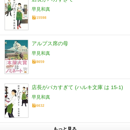
早見和真
15598
アルプス席の母
早見和真
8659
店長がバカすぎて (ハルキ文庫 は 15-1)
早見和真
6632
もっと見る