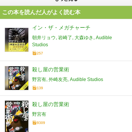
この本を読んだ人がよく読む本
イン・ザ・メガチャーチ
朝井リョウ
岩崎了
大森ゆき
Audible
Studios
257
殺し屋の営業術
野宮有
外崎友亮
Audible Studios
139
殺し屋の営業術
野宮有
9309