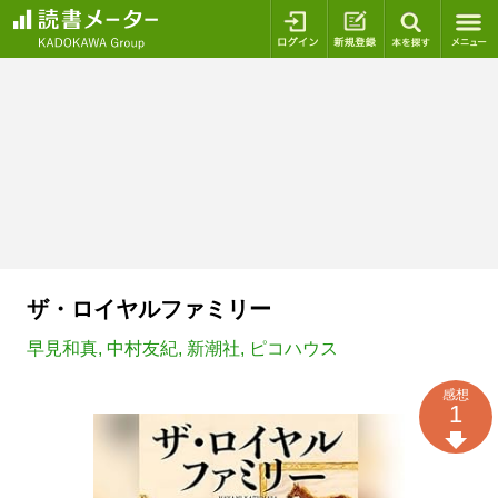
ログイン
新規登録
本を探
ザ・ロイヤルファミリー
早見和真
,
中村友紀
,
新潮社
,
ピコハウス
感想
1