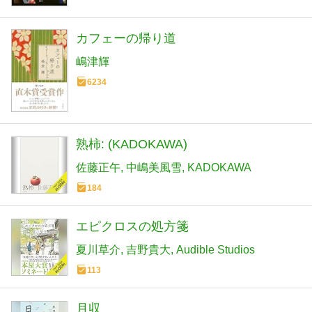
カフェーの帰り道
嶋津輝
6234
熟柿: (KADOKAWA)
佐藤正午
中嶋美風雪
KADOKAWA
184
エピクロスの処方箋
夏川草介
吉野貴大
Audible Studios
113
月収