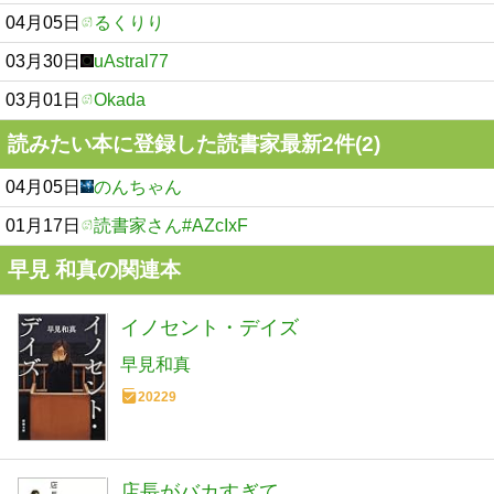
04月05日
るくりり
03月30日
uAstral77
03月01日
Okada
読みたい本に登録した読書家最新2件(2)
04月05日
のんちゃん
01月17日
読書家さん#AZcIxF
早見 和真の関連本
イノセント・デイズ
早見和真
20229
店長がバカすぎて