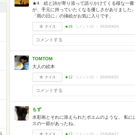
★4 絵と詩が寄り添って語りかけてくる様な一冊
が、手元に持っていたくなる優しさがありました
「雨の日に」の挿絵がお気に入りです。
ナイス
★26
コメント(
0
)
2026/04/24
TOMTOM
大人の絵本
ナイス
★12
コメント(
0
)
2026/04/22
もず
水彩画とそれに添えられたポエムのような。 私に
スの一節があったね。
)
ナイス
★17
コメント(
0
)
2026/04/12