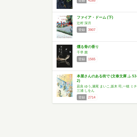
登録
4165
ファイア・ドーム (下)
辻村 深月
登録
3907
燻る骨の香り
千早 茜
登録
1565
本屋さんのある街で (文春文庫 ふ 53
2)
凪良 ゆう,瀬尾 まいこ,坂木 司,一穂 ミチ
三浦 しをん
登録
2714