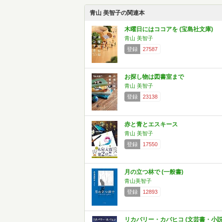
青山 美智子の関連本
木曜日にはココアを (宝島社文庫)
青山 美智子
登録
27587
お探し物は図書室まで
青山 美智子
登録
23138
赤と青とエスキース
青山 美智子
登録
17550
月の立つ林で (一般書)
青山美智子
登録
12893
リカバリー・カバヒコ (文芸書・小説