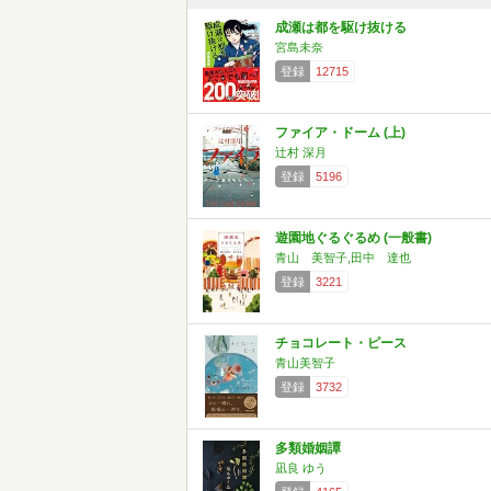
成瀬は都を駆け抜ける
宮島未奈
登録
12715
ファイア・ドーム (上)
辻村 深月
登録
5196
遊園地ぐるぐるめ (一般書)
青山 美智子,田中 達也
登録
3221
チョコレート・ピース
青山美智子
登録
3732
多類婚姻譚
凪良 ゆう