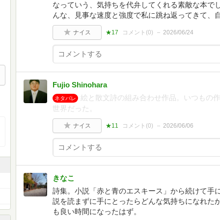
なっていう、気持ちを代弁してくれる素敵な本でした
んな、見事な速度と強度で私に跳ね返ってきて、
ナイス
★17
コメント(
0
)
2026/06/24
Fujio Shinohara
絵と散文詩の組み合わせ作品。いつもの
ネタバレ
世界だった。
ナイス
★11
コメント(
0
)
2026/06/06
きなこ
詩集。小説「赤と青のエスキース」から続けて手に
説を読まずに手にとったらどんな気持ちになれた
も良い時間になったはず。