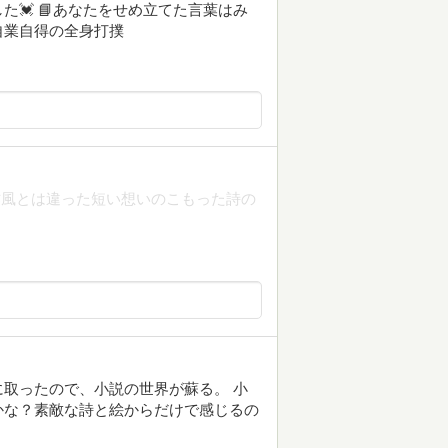
💓 📘あなたをせめ立てた言葉はみ
自業自得の全身打撲
作風とは違った短い想いのこもった詩の
取ったので、小説の世界が蘇る。 小
かな？素敵な詩と絵からだけで感じるの