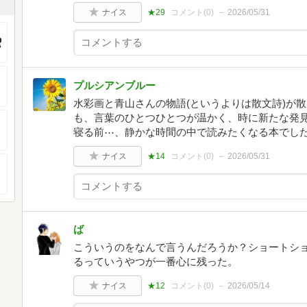
ナイス
★29
コメント(
0
)
2026/05/31
プルシアンブルー
水彩画と青山さんの物語(というよりは散文詩)が
も、言葉のひとつひとつが温かく、時に新たな発
寝る前⋯、静かな時間の中で読みたくなる本でし
ナイス
★14
コメント(
0
)
2026/05/31
ば
こういうのをなんで言うんだろうか？ショートシ
るっていうやつが一番心に残った。
ナイス
★12
コメント(
0
)
2026/05/14