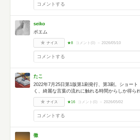
seiko
ポエム
ナイス
★8
コメント(
0
)
2026/05/10
たこ
2022年7月25日第1版第1刷発行、第3刷。ショ
く、綺麗な言葉の流れに触れる時間からしか得ら
ナイス
★16
コメント(
0
)
2026/05/02
徹