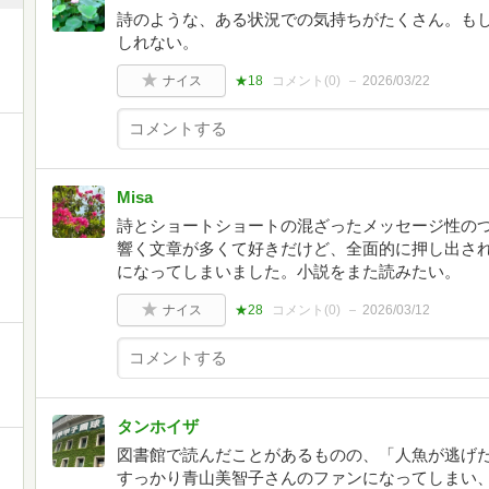
詩のような、ある状況での気持ちがたくさん。も
しれない。
ナイス
★18
コメント(
0
)
2026/03/22
Misa
詩とショートショートの混ざったメッセージ性の
響く文章が多くて好きだけど、全面的に押し出さ
になってしまいました。小説をまた読みたい。
ナイス
★28
コメント(
0
)
2026/03/12
タンホイザ
図書館で読んだことがあるものの、「人魚が逃げ
すっかり青山美智子さんのファンになってしまい