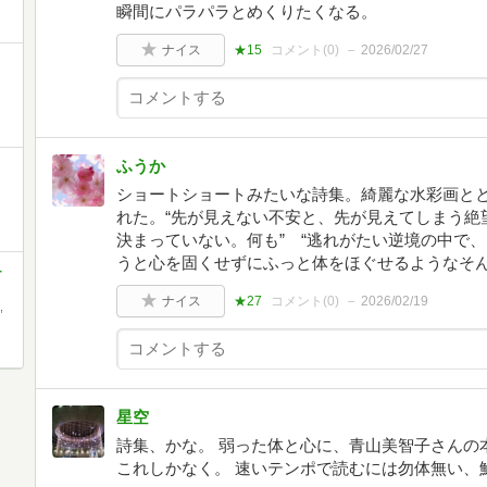
瞬間にパラパラとめくりたくなる。
ナイス
★15
コメント(
0
)
2026/02/27
ふうか
ショートショートみたいな詩集。綺麗な水彩画と
れた。“先が見えない不安と、先が見えてしまう絶
決まっていない。何も” “逃れがたい逆境の中で
うと心を固くせずにふっと体をほぐせるようなそん
-
ナイス
★27
コメント(
0
)
2026/02/19
,
星空
詩集、かな。 弱った体と心に、青山美智子さんの
これしかなく。 速いテンポで読むには勿体無い、