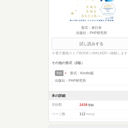
形式：単行本
出版社：PHP研究所
試し読みする
※電子書籍ストアBOOK☆WALKERへ移動します
その他の形式（β版）
形式：Kindle版
登録
4
出版社：PHP研究所
本の詳細
登録数
2439
登録
ページ数
112
ページ