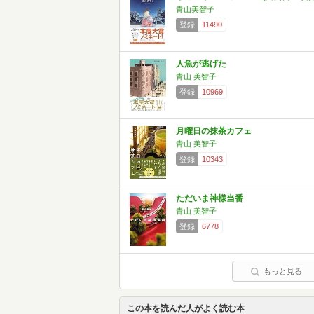
青山美智子
登録
11490
人魚が逃げた
青山 美智子
登録
10969
月曜日の抹茶カフェ
青山 美智子
登録
10343
ただいま神様当番
青山 美智子
登録
6778
もっと見る
この本を読んだ人がよく読む本