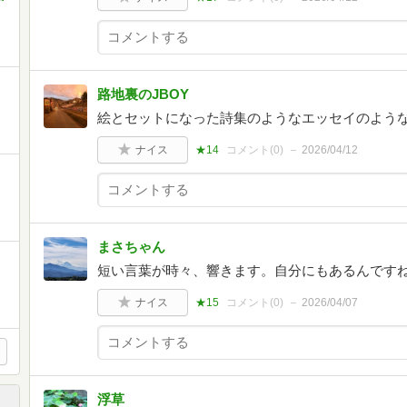
路地裏のJBOY
絵とセットになった詩集のようなエッセイのよう
ナイス
★14
コメント(
0
)
2026/04/12
まさちゃん
短い言葉が時々、響きます。自分にもあるんです
ナイス
★15
コメント(
0
)
2026/04/07
浮草