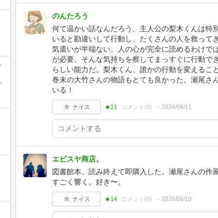
のんたろう
何て温かい話なんだろう。主人公の梨木くんは特
いると勘違いして行動し、たくさんの人を救って
気遣いが半端ない。人の心が完全に読めるわけで
が必要、そんな気持ちを察してまっすぐに行動で
-
らしい能力だ。梨木くん、誰かの行動を変えること
巻末の大竹さんの物語もとても良かった。瀬尾さ
,
いる！
ナイス
★11
コメント(
0
)
2026/06/11
エビスヤ商店。
図書館本。読み終えて即購入した。瀬尾さんの作
すごく響く。好き〜。
ナイス
★14
コメント(
0
)
2026/06/10