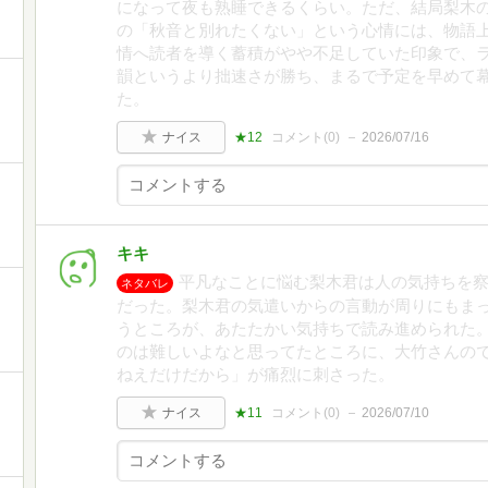
になって夜も熟睡できるくらい。ただ、結局梨木
の「秋音と別れたくない」という心情には、物語
情へ読者を導く蓄積がやや不足していた印象で、
韻というより拙速さが勝ち、まるで予定を早めて
た。
ナイス
★12
コメント(
0
)
2026/07/16
キキ
平凡なことに悩む梨木君は人の気持ちを
ネタバレ
だった。梨木君の気遣いからの言動が周りにもま
うところが、あたたかい気持ちで読み進められた
のは難しいよなと思ってたところに、大竹さんの
ねえだけだから」が痛烈に刺さった。
ナイス
★11
コメント(
0
)
2026/07/10