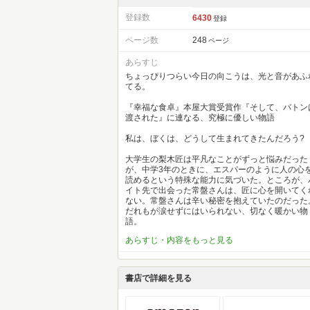
登録数
6430
登録
ページ数
248
ページ
あらすじ
ちょっぴりつらい今日の向こうは、光と音があふ
てる。
『幸福な食卓』本屋大賞受賞作『そして、バトン
渡された』に連なる、究極に優しい物語
私は、ぼくは、どうして生まれてきたんだろう?
大学生の梨木匠は平凡なことがずっと悩みだった
が、中学3年のときに、エスパーのように人の心
読めるという特殊な能力に気づいた。ところが、
イト先で出会った常盤さんは、匠に心を開いてく
ない。常盤さんは辛い秘密を抱えていたのだった
だれもが涙せずにはいられない、切なく暖かい物
語。
あらすじ・内容をもっと見る
書店で詳細を見る