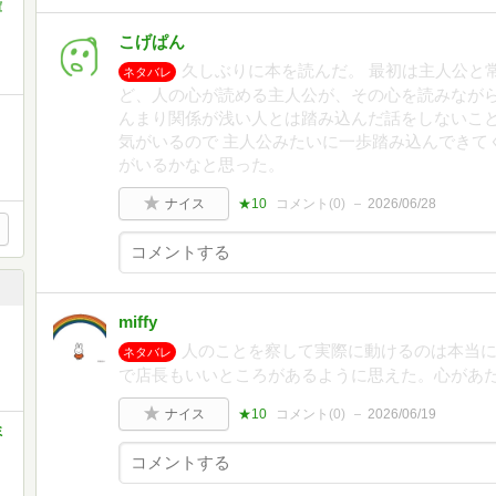
庫
こげぱん
久しぶりに本を読んだ。 最初は主人公と
ネタバレ
ど、人の心が読める主人公が、その心を読みながら
んまり関係が浅い人とは踏み込んだ話をしないこ
気がいるので 主人公みたいに一歩踏み込んできて
がいるかなと思った。
ナイス
★10
コメント(
0
)
2026/06/28
miffy
人のことを察して実際に動けるのは本当
ネタバレ
で店長もいいところがあるように思えた。心があ
ナイス
★10
コメント(
0
)
2026/06/19
ミ