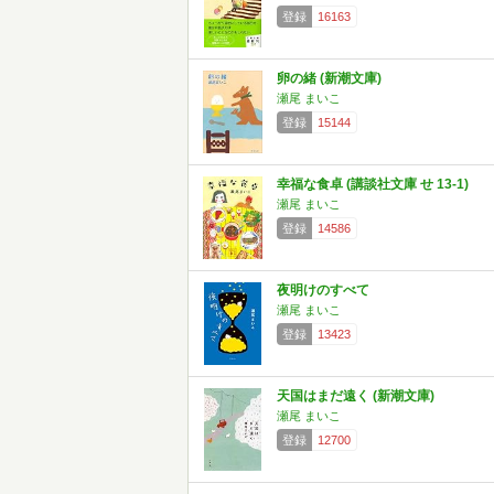
登録
16163
卵の緒 (新潮文庫)
瀬尾 まいこ
登録
15144
幸福な食卓 (講談社文庫 せ 13-1)
瀬尾 まいこ
登録
14586
夜明けのすべて
瀬尾 まいこ
登録
13423
天国はまだ遠く (新潮文庫)
瀬尾 まいこ
登録
12700