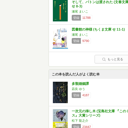
そして、バトンは渡された (文春文
せ 8-3)
瀬尾 まいこ
登録
11788
図書館の神様 (ちくま文庫 せ 11-1)
瀬尾 まいこ
登録
9790
もっと見る
この本を読んだ人がよく読む本
多類婚姻譚
凪良 ゆう
登録
4187
一次元の挿し木 (宝島社文庫 『この
ス』大賞シリーズ)
松下 龍之介
登録
23447