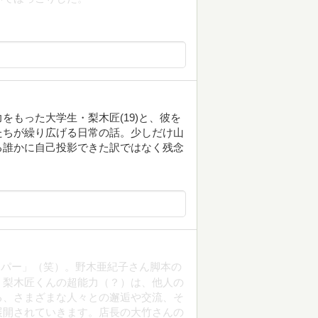
もった大学生・梨木匠(19)と、彼を
たちが繰り広げる日常の話。少しだけ山
る誰かに自己投影できた訳ではなく残念
スパー」（笑）。野木亜紀子さん脚本の
、梨木匠くんの超能力（？）は、他人の
る、さまざまな人々との邂逅や交流、そ
展開されていきます。店長の大竹さんの