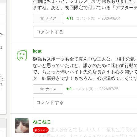
行動はちょっとデフォルメしすぎ感もありました
ますね。あと、初回限定で付いている「アフター
ナイス
★11
コメント(
0
)
2026/08/04
れ
は
kcat
勉強もスポーツも全て真ん中な主人公。 相手の気
ないと思っていたけど、誰かのために迷わず行動で
で、ちょっと怖いバイト先の店長さえも心を開いて
を
ター結構好きです！もちろん、心が読めてこそで
バ
れ
。
ナイス
★9
コメント(
0
)
2026/07/25
ねこねこ
主人公がとてもいい人！！ 最初は店長が
ネタバレ
か？と思ったが、出てくる人みないい人で読んで