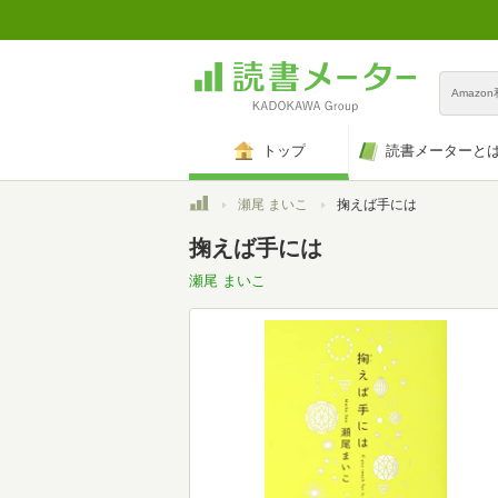
Amazo
トップ
読書メーターと
トップ
瀬尾 まいこ
掬えば手には
掬えば手には
瀬尾 まいこ