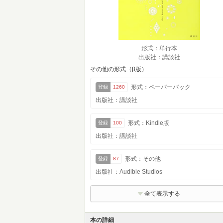
形式：単行本
出版社：講談社
その他の形式（β版）
形式：ペーパーバック
登録
1260
出版社：講談社
形式：Kindle版
登録
100
出版社：講談社
形式：その他
登録
87
出版社：Audible Studios
全て表示する
本の詳細