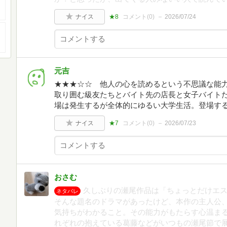
ナイス
★8
コメント(
0
)
2026/07/24
元吉
★★★☆☆ 他人の心を読めるという不思議な能力を
取り囲む級友たちとバイト先の店長と女子バイト
場は発生するが全体的にゆるい大学生活。登場す
ナイス
★7
コメント(
0
)
2026/07/23
おさむ
久しぶりの瀬尾作品は「ちょっとだけエ
ネタバレ
そんな題名のドラマがあったけど、本作の主人公
気持ちがわかること。その能力がもたらす心温ま
れぞれの抱えている葛藤などがいつもの瀬尾節で