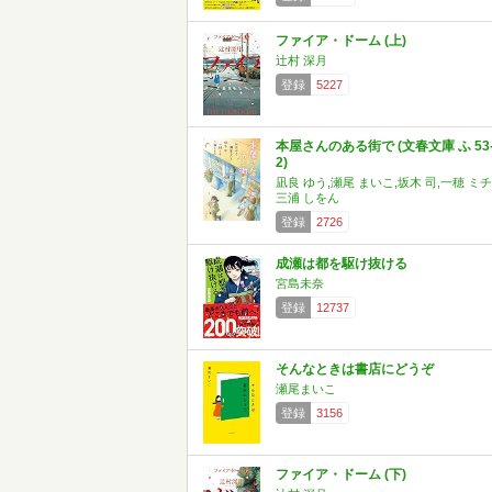
ファイア・ドーム (上)
辻村 深月
登録
5227
本屋さんのある街で (文春文庫 ふ 53
2)
凪良 ゆう,瀬尾 まいこ,坂木 司,一穂 ミチ
三浦 しをん
登録
2726
成瀬は都を駆け抜ける
宮島未奈
登録
12737
そんなときは書店にどうぞ
瀬尾まいこ
登録
3156
ファイア・ドーム (下)