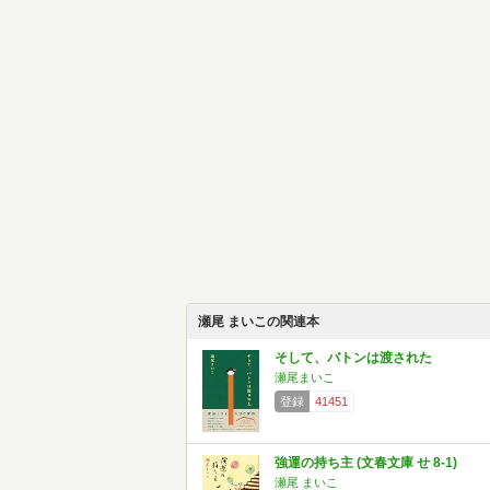
瀬尾 まいこの関連本
そして、バトンは渡された
瀬尾まいこ
登録
41451
強運の持ち主 (文春文庫 せ 8-1)
瀬尾 まいこ