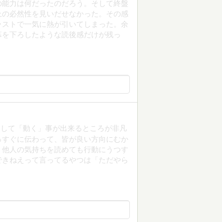
の能力は何だったのだろう。そして終盤
上の必然性を見いだせなかった。その感
ラストで一気に熱が引いてしまった。余
幕を下ろしたような読後感だけが残っ
察して「動く」事が出来るところが非凡
っすぐに伝わって、皆が良い方向にむか
。他人の気持ちを読めても行動にうつす
できねえって言ってるやつは「ただやら