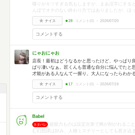
喋りがキツすぎる気もしますが、まあ活字にする
んぼでオチのない終わり方ではありましたが、ほ
ナイス
★28
コメント(
0
)
2026/07/20
にゃおにゃお
店長！最初はどうなるかと思ったけど、やっぱり
ぱり凄いなぁ。匠くんも普通な自分に悩んでたと
才能がある人なんて一握り。大人になったらわか
ナイス
★17
コメント(
0
)
2026/07/19
Babel
超能力ものは設定次第で興が削がれるこ
ネタバレ
む幻想譚は好み。人物ミステリーとしても惹き込