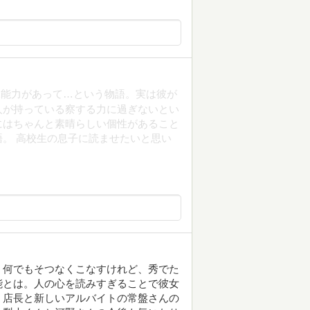
殊能力があって…という物語。実は彼が
人が持っている察する力に過ぎないとい
にはちゃんと素晴らしい個性があること
。 高校生の息子に読ませたいと思い
。何でもそつなくこなすけれど、秀でた
能とは。人の心を読みすぎることで彼女
、店長と新しいアルバイトの常盤さんの