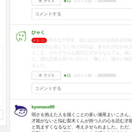
ナイス
★11
コメント(
0
)
2026/08/06
ひゃく
平凡な大学生、彼には人の心を読める特
ネタバレ
特殊能力と信じているその力は、多かれ少なかれ
うこと、けれどそんな能力にすがらなくても、彼
に、彼も読者も気づいていく。優しい、温かい物語
ました。
ナイス
★11
コメント(
0
)
2026/08/04
kyomasa99
弱さを抱えた人を描くことの多い瀬尾まいこさん
才能がないと悩む梨木くんが持つ人の心を読む才
と気まずくなるなど、考えさせられました。ただ