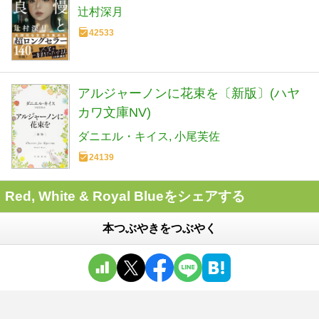
辻村深月
42533
アルジャーノンに花束を〔新版〕(ハヤ
カワ文庫NV)
ダニエル・キイス
小尾芙佐
24139
Red, White & Royal Blueをシェアする
本つぶやきをつぶやく