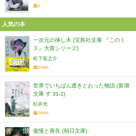
1
人気の本
一次元の挿し木 (宝島社文庫 『このミ
ス』大賞シリーズ)
松下龍之介
23460
世界でいちばん透きとおった物語 (新潮
文庫 す 31-2)
杉井光
29954
傲慢と善良 (朝日文庫)