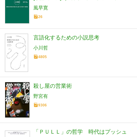
ルな英語力強化に
風早寛
26
言語化するための小説思考
小川哲
4805
殺し屋の営業術
野宮有
9306
「ＰＵＬＬ」の哲学 時代はプッシュ