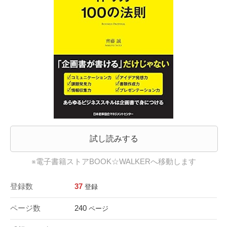
試し読みする
※電子書籍ストアBOOK☆WALKERへ移動します
登録数
37
登録
ページ数
240
ページ