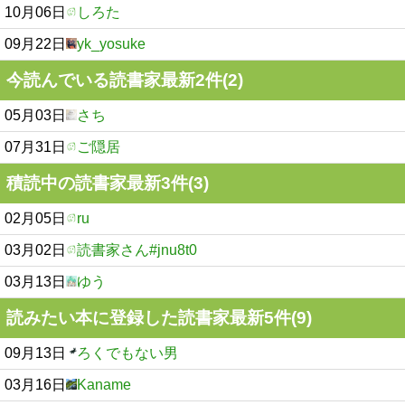
10月06日
しろた
09月22日
yk_yosuke
今読んでいる読書家最新2件(2)
05月03日
さち
07月31日
ご隠居
積読中の読書家最新3件(3)
02月05日
ru
03月02日
読書家さん#jnu8t0
03月13日
ゆう
読みたい本に登録した読書家最新5件(9)
09月13日
ろくでもない男
03月16日
Kaname