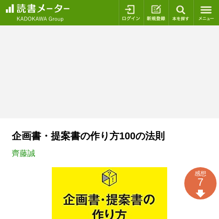
ログイン
新規登録
本を探
企画書・提案書の作り方100の法則
齊藤誠
感想
7