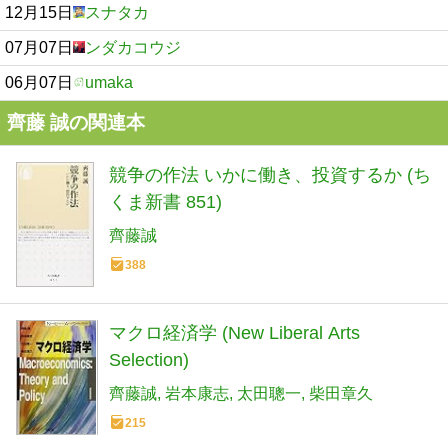
12月15日
スナタカ
07月07日
ンダカコウジ
06月07日
umaka
齊藤 誠の関連本
競争の作法 いかに働き、投資するか (ち
くま新書 851)
齊藤誠
388
マクロ経済学 (New Liberal Arts
Selection)
齊藤誠
岩本康志
太田聰一
柴田章久
215