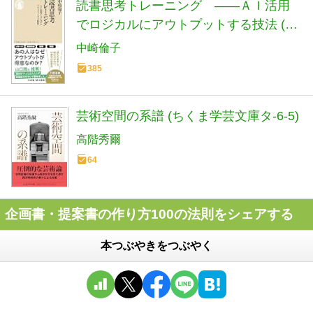
読書思考トレーニング ――ＡＩ活用
でロジカルにアウトプットする技法 (ち
くま新書 １９０１)
中崎倫子
385
芸術空間の系譜 (ちくま学芸文庫タ-6-5)
高階秀爾
64
企画書・提案書の作り方100の法則をシェアする
本つぶやきをつぶやく