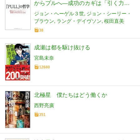
からプルへ―成功のカギは「引く力」
にある
ジョン・ヘーゲル３世
ジョン・シーリー・
ブラウン
ラング・デイヴソン
桜田直美
38
成瀬は都を駆け抜ける
宮島未奈
12680
北極星 僕たちはどう働くか
西野亮廣
351