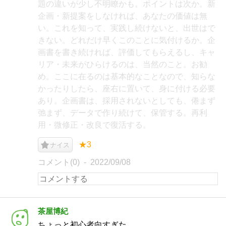
題の違いが少し不明瞭かも。ポイントは次か。新
企画・新提案をしなければ、あなたの価値は無
い。これを知って、実践し続けないと、出世はで
きない。どれだけ早くこのことに気付けるか。企
画書を書き続ければ、評価してもらえるし、キャ
リア・未来がひらけるのは、当然のこと。お勧
め。ここに在るのは基本的なことなので、知らな
かったりしたら、座右に置いて、身に付ける必要
あり。企画書は、採用されないとしても、倦まず
弛まず、データで作り続けて、保管する。再利
用・微修正・改良で復活する。
★3
ナイス
コメント(0)
2022/09/08
茶屋博紀
ちょっと初心者向すぎた。