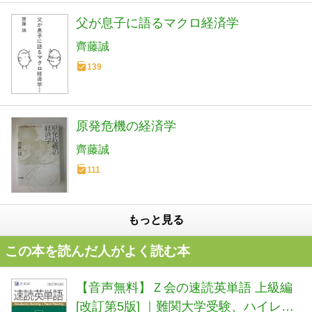
父が息子に語るマクロ経済学
齊藤誠
139
原発危機の経済学
齊藤誠
111
もっと見る
この本を読んだ人がよく読む本
【音声無料】Ｚ会の速読英単語 上級編
[改訂第5版] ｜難関大学受験、ハイレベ