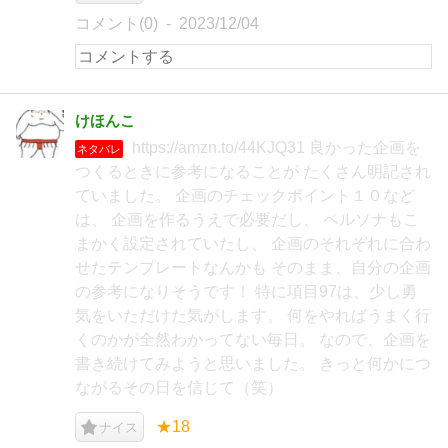
コメント(0)
2023/12/04
けほんこ
https://amzn.to/44KJQ31 良かった企画を
ネタバレ
つくるときに参考になることが たくさん明記され
ていました。 企画のチェックポイント１０など
は、 企画を作るうえで必要だし、 ペルソナもこ
まかく設定されていたし、 企画のそれぞれに合わ
せたテンプレートなんかも そのまま、自分の企画
の参考になりそうです！ 特に項目97は、少し勇
気をいただけた気がします。 何をやればうまく行
くのかが全然わかってない毎日。 なので、企画を
書き続けてみようと思いました。 きっと何かにつ
ながるその日を信じて（笑）
★18
ナイス