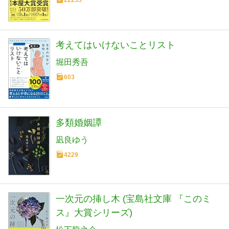
22253
考えてはいけないことリスト
堀田秀吾
603
多類婚姻譚
凪良ゆう
4229
一次元の挿し木 (宝島社文庫 『このミ
ス』大賞シリーズ)