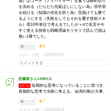
為）②コーチ（アドバイザー）を雇う③締め切り
を決める（だらだら先延ばしにしない為）④学習
を続ける（知識の劣化を防ぐ為）⑤負けても勝て
るようにする（失敗をしてもそれを覆す技術スキ
ル）⑥10年単位で考えるでしたが＋αで名言や今
すぐ使える技術も戦略理論モリモリで読んで損は
無い1冊でした。
★8
ナイス
コメント(0)
2025/07/13
読書家さん#Ji9KLD
短期的な思考になっていることに気づき、
ネタバレ
長期的な思考で冷静に考える。 結局行動が大事。
★7
ナイス
コメント(0)
2025/04/14