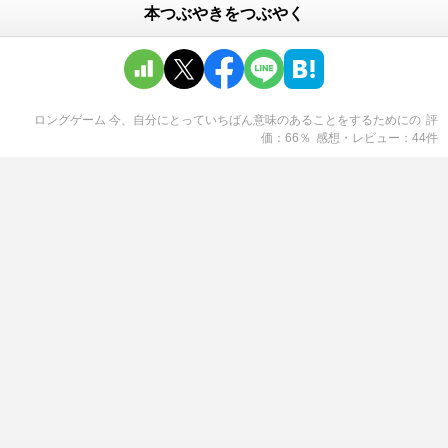
本つぶやきをつぶやく
ロングゲーム 今、自分にとっていちばん意味のあることをするために
の
評
価
66
％
感想・レビュー
44
件