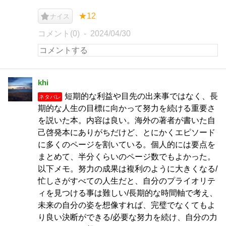
★12
ナイス
コメント(0)
2024/04/30
khi
短期的な利益や目先の出来事ではなく、長
ネタバレ
期的な人生の目標に向かって努力を続ける重要さ
を説いた本。内容は良い。海外の著者が書いた自
己啓発本にありがちだけど、とにかくエピソード
に多くのページを割いている。個人的には要点を
まとめて、半分くらいのページ数でもよかった。
以下メモ。努力の成果は複利のように大きくなる/
忙しさがすべての人生だと、自分のプライオリテ
ィを見つける事は難しい/長期的な時間軸で考え、
未来の自分の姿を想像すれば、完璧でなくてもよ
り良い決断ができる/必要な努力を続け、自分の力