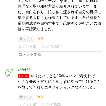
す。特に「20%ルール」を通じて、新しい挑戦に
無理なく取り組む方法が紹介されています。ま
た、余白を作り、忙しさに流されず自分の目標に
集中する大切さも強調されています。自己成長と
長期的成功を目指す中で、忍耐強く進むことの価
値を再認識しました。
★9
ナイス
コメント(0)
2024/12/27
たかひと
やりたいことを10年スパンで考えれば、
ネタバレ
小さな失敗・挫折にもめげずにやって行けること
を教えてくれたエキサイティングな本だった。
★5
ナイス
コメント(0)
2024/12/08