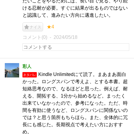
たいことをやるためには、長い目で見る、やり続
ける忍耐が必要。すぐに結果が出るものではない
と認識して、進みたい方向に邁進したい。
★4
ナイス
コメント(0)
2024/05/18
彩人
Kindle Unlimitedにて読了。まあまあ面白
ネタバレ
かった。ロングスパンで考えよ、とする本書。超
短絡思考なので、なるほどと思った。例えば、耐
える、開拓する、1分から始めるなど。まったく
出来ていなかったので、参考になった。ただ、時
間を有効に使うなど、ロングスパンに関係ないの
では？と思う箇所もちらほら。また、全体的に冗
長にも感じた。長期視点で考えたい方におすす
め。