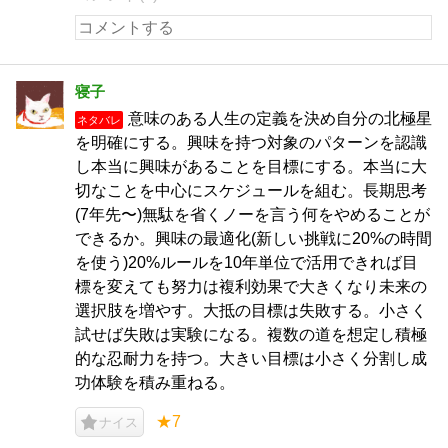
寝子
意味のある人生の定義を決め自分の北極星
ネタバレ
を明確にする。興味を持つ対象のパターンを認識
し本当に興味があることを目標にする。本当に大
切なことを中心にスケジュールを組む。長期思考
(7年先〜)無駄を省くノーを言う何をやめることが
できるか。興味の最適化(新しい挑戦に20%の時間
を使う)20%ルールを10年単位で活用できれば目
標を変えても努力は複利効果で大きくなり未来の
選択肢を増やす。大抵の目標は失敗する。小さく
試せば失敗は実験になる。複数の道を想定し積極
的な忍耐力を持つ。大きい目標は小さく分割し成
功体験を積み重ねる。
★7
ナイス