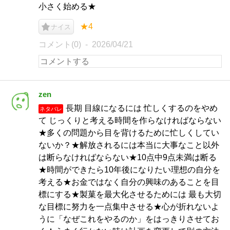
小さく始める★
★4
ナイス
コメント(0)
2026/04/21
zen
長期 目線になるには 忙しくするのをやめ
ネタバレ
て じっくりと考える時間を作らなければならない
★多くの問題から目を背けるために忙しくしてい
ないか？★解放されるには本当に大事なこと以外
は断らなければならない★10点中9点未満は断る
★時間ができたら10年後になりたい理想の自分を
考える★お金ではなく自分の興味のあることを目
標にする★製菓を最大化させるためには 最も大切
な目標に努力を一点集中させる★心が折れないよ
うに「なぜこれをやるのか」をはっきりさせてお