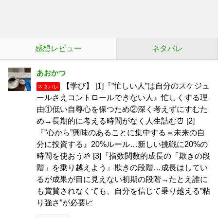
感想レビュー
ネタバレ
あおかつ
【学び】 [1]『”忙しい人”は自分のスケジュ
ネタバレ
ールさえコントロールできない人』忙しくする理
由①低い自尊心を保つため②深く考えずにすむた
め→長期的に考える時間がなく人生詰む⏰ [2]
『”心から”興味のあることに集中する＝未来の自
分に投資する』20%ルール…新しい挑戦に20%の
時間を使おう🌱 [3]『指数関数的成長の「欺きの段
階」を乗り越えよう』欺きの段階…成長はしてい
るが成果が目に見えない初期の段階→たとえ誰に
も賞賛されなくても、自分を信じて乗り越える”粘
り強さ”が必要📈