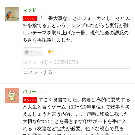
マツド
「一番大事なことにフォーカスし、それ以
ネタバレ
外を捨てる」という、シンプルながらも実行が難
しいテーマを取り上げた一冊。現代社会の誘惑の
多さを再認識しました。
★5
ナイス
コメント(0)
2025/12/28
パワー
すごく良書でした。内容は私的に要約する
ネタバレ
と人生と言うゲーム（10〜20年単位）で物事を考
えましょうと言う内容。ここで特に印象に残った
大切な6つのことを書きます①サポートを手に入
れる（友達など協力が必要、色々な視点で見る