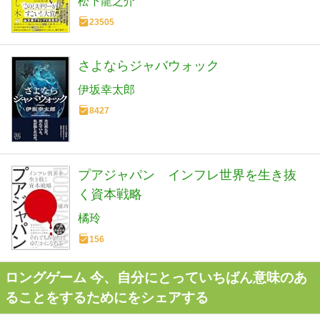
松下龍之介
23505
さよならジャバウォック
伊坂幸太郎
8427
プアジャパン インフレ世界を生き抜
く資本戦略
橘玲
156
ロングゲーム 今、自分にとっていちばん意味のあ
ることをするためにをシェアする