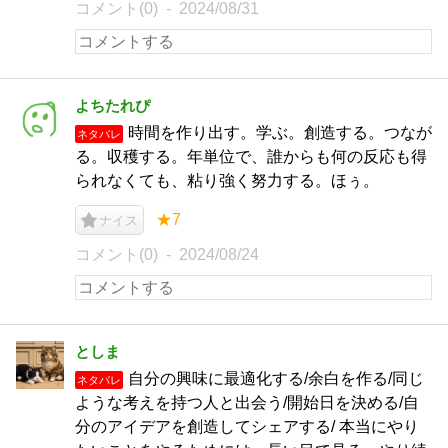
コメント(0)
2024/08/31
よちたれぴ
時間を作り出す。学ぶ。創造する。つなが
ネタバレ
る。収穫する。年単位で、誰からも何の反応も得
られなくても、粘り強く努力する。ほぅ。
★7
ナイス
コメント(0)
2024/08/24
としま
自分の興味に最適化する/余白を作る/同じ
ネタバレ
ような考えを持つ人と出会う/開始日を決める/自
分のアイデアを創造してシェアする/ 本当にやり