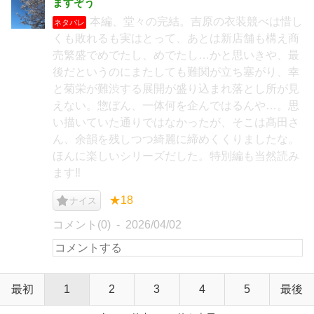
ますぞう
本編、堂々の完結。吉原の衣装競べは惜し
ネタバレ
くも敗れるも実はとって、あとは新店舗も構え商
売繁盛でめでたし、めでたし…かと思いきや、最
後だというのにまたしても難関が立ち塞がり、幸
と菊栄が難渋する展開が盛り込まれ落とし所が見
えない。惣ぼん、一体何を企んではるんや…。思
い描いていた通りではなかったが、そこは髙田さ
ん、余韻を残しつつ綺麗に締めくくりましたな。
ほんに楽しいシリーズだした。特別編も当然読み
ます‼︎
★18
ナイス
コメント(0)
2026/04/02
最初
1
2
3
4
5
最後