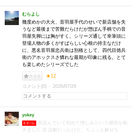
むらよし
幾度めかの大火、音羽屋手代のせいで新店舗を失
うなど最後まで苦難だらけだが惣ぼん手柄での音
羽屋失脚には胸がすく。シリーズ通して幸筆頭に
登場人物の多くがすばらしい心根の持主なだけ
に、悪名音羽屋忠兵衛は別格として、四代目徳兵
衛のアホックスさ憐れな最期が印象に残る。とて
も楽しめたシリーズでした
★12
ナイス
コメント(0)
2026/07/26
yokey
本読んでいて初めて憎しみという感情を抱
ネタバレ
きました 笑 誤解だったけど、ちょっと解せな