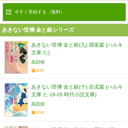
今すぐ登録する（無料）
あきない世傳 金と銀シリーズ
あきない世傳 金と銀(九) 淵泉篇 (ハルキ
文庫 た)
高田郁
3630
あきない世傳 金と銀(十) 合流篇 (ハルキ
文庫 た 19-25 時代小説文庫)
高田郁
3516