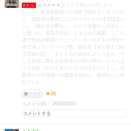
★★★★★とうとう終わってしまっ
ネタバレ
た・・・吉原衣装競べで僅差で敗れてしまったけ
ど、五鈴屋は勝敗にこだわっていたわけではない
し、『負けるが勝ち』、という言葉がふさわしい
と思った。新店を出店してまさかの展開。ここに
来て惣次が裏切り？とハラハラドキドキが増す一
方で減っていくページ数。最終章【金と銀】で知
る賢輔の思い、タイトルの意味にグッときた。そ
して最後に迎えたお客様とのやり取り。いろんな
ことがあったけど終わりよければすべてよし。呉
服屋から百貨店への道筋も分かり、素晴らしい作
品でした。
★18
ナイス
コメント(0)
2026/04/20