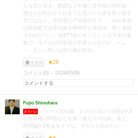
たな店を得る。順調な２年後に音羽屋の罠炸裂。
惣ぼんが助けてくれる？と思ったら店を取り返す
方ではなく、音羽屋江戸追放の方で…。New菊栄
は田原町で浅草呉服太物仲間と商店街、商う者同
士が結びつく。浅草門前のすごろくと王子茶の看
板で、モデルは松坂屋の宇多さんなのか。へぇ
～。正しい商いは世に継がれる。
★28
ナイス
コメント(0)
2026/05/06
Fujio Shinohara
シリーズ完結編。まさかの結との別れや店
ネタバレ
の所有権の問題などを乗り越えての完結。あと、
特別編が2巻あるそうな。そちらも読みたい。
★8