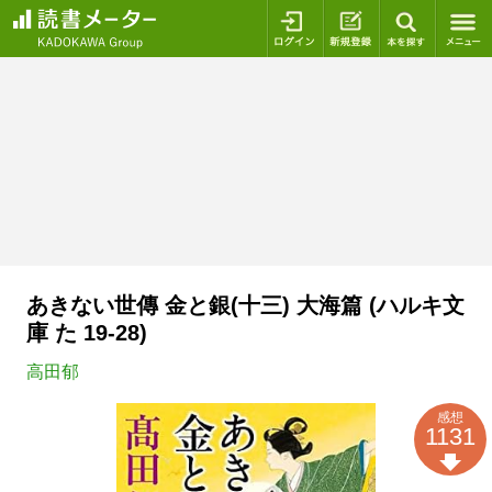
ログイン
新規登録
本を探
あきない世傳 金と銀(十三) 大海篇 (ハルキ文
庫 た 19-28)
高田郁
感想
1131