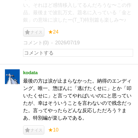
い。それほど感情移入してるんだろうな〜この作
品。最後まで波乱万丈。題名に入っている「金と
銀」の意味に涙したー(T_T)特別篇も楽しみ〜♪
★24
ナイス
コメント(0)
2026/07/19
kodata
最後の方は涙が止まらなかった。納得のエンディ
ング。唯一、惣ぼんに「逃げたくせに」とか「叩
いたくせに」と言ってやればいいのにと思ってい
たが、幸はそういうことを言わないので残念だっ
た。言ってやったらどんな反応しただろう？ま
あ、特別編が楽しみである。
★10
ナイス