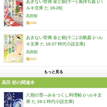
あきない世傳 金と銀(十一) 風待ち篇 (ハ
ルキ文庫 た 19-26)
高田郁
3382
あきない世傳 金と銀(十二) 出帆篇 (ハル
キ文庫 た 19-27 時代小説文庫)
高田郁
3115
もっと見る
高田 郁の関連本
八朔の雪―みをつくし料理帖 (ハルキ文
庫 た 19-1 時代小説文庫)