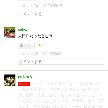
コメント(0)
2026/05/17
sataz
大円団だったと思う
★4
ナイス
コメント(0)
2026/05/09
ゆうゆう
ジェットコースターのように駆け抜けた。
ネタバレ
吉原の衣裳比べ、音羽屋が花扇なら五鈴屋は歌
扇。吉原で花魁ではなく芸で身を立てていこうと
する女性へのはなむけの衣裳。音羽屋に負けて実
を得る。笄を完成させた菊栄と一緒に日本橋で新