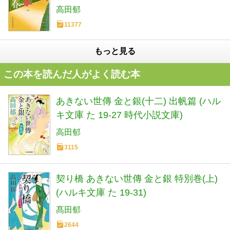
高田郁
11377
もっと見る
この本を読んだ人がよく読む本
あきない世傳 金と銀(十二) 出帆篇 (ハル
キ文庫 た 19-27 時代小説文庫)
高田郁
3115
契り橋 あきない世傳 金と銀 特別巻(上)
(ハルキ文庫 た 19-31)
髙田郁
2644