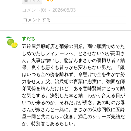
ナイス
コメント(0)
2026/05/03
すだち
五鈴屋呉服町店と菊栄の開業。商い順調でめでた
しめでたしフィナーレへ、とさせないのが高田さ
ん。火事は憎いし、惣ぼんまさかの裏切り者？結
果、良くも悪くも昔っから変わらない男だ。「銀
はいつも金の傍を離れず、命懸けで金を生かす努
力をせえ」父、治兵衛の言葉に忠実に、強固な師
弟関係を結んだけれど、ある意味賢輔にとって酷
な気もする。決別した幸と結、わかり合える日が
いつか来るのか、それだけが残念。あの時のお母
さんが娘さんと一緒に。まさかの伏線回収に五鈴
屋一同と共にもらい泣き。満足のシリーズ完結だ
が、特別巻もあるらしい。