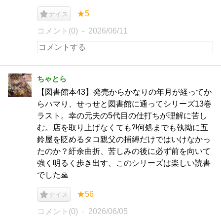
★5
ナイス
コメント(0)
2026/06/11
ちゃとら
【図書館本43】発売からかなりの年月が経ってか
らハマり、せっせと図書館に通ってシリーズ13巻
ラスト。幸の元夫の5代目の仕打ちが理解に苦し
む。店を取り上げなくても⁈何処までも執拗に五
鈴屋を貶めるタコ親父の捕縛だけではいけなかっ
たのか？紆余曲折、苦しみの後に必ず前を向いて
強く明るく歩き出す、このシリーズは楽しい読書
でした🙏
★56
ナイス
コメント(0)
2026/06/05