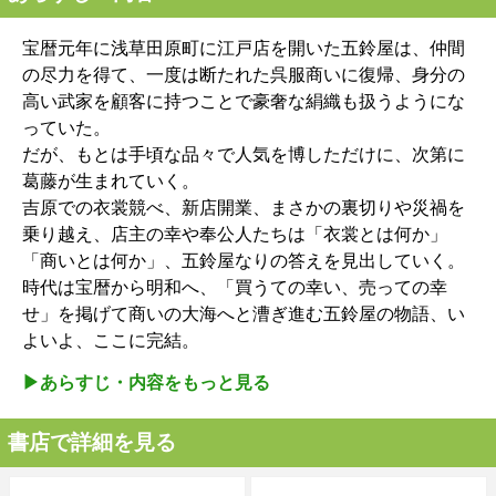
宝暦元年に浅草田原町に江戸店を開いた五鈴屋は、仲間
の尽力を得て、一度は断たれた呉服商いに復帰、身分の
高い武家を顧客に持つことで豪奢な絹織も扱うようにな
っていた。
だが、もとは手頃な品々で人気を博しただけに、次第に
葛藤が生まれていく。
吉原での衣裳競べ、新店開業、まさかの裏切りや災禍を
乗り越え、店主の幸や奉公人たちは「衣裳とは何か」
「商いとは何か」、五鈴屋なりの答えを見出していく。
時代は宝暦から明和へ、「買うての幸い、売っての幸
せ」を掲げて商いの大海へと漕ぎ進む五鈴屋の物語、い
よいよ、ここに完結。
▶︎あらすじ・内容をもっと見る
書店で詳細を見る