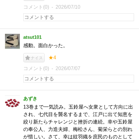
コメント(0)
2026/07/10
atsut101
感動。面白かった。
★4
ナイス
コメント(0)
2026/07/07
あずき
13巻まで一気読み。五鈴屋へ女衆として方向に出
され、七代目を襲名するまで、江戸に出て知恵を
絞り新たらチャレンジと挫折の連続。幸や五鈴屋
の奉公人、力造夫婦、梅松さん、菊栄らとの別れ
が惜しい。さて、幸は紋羽織を庶民のものとして