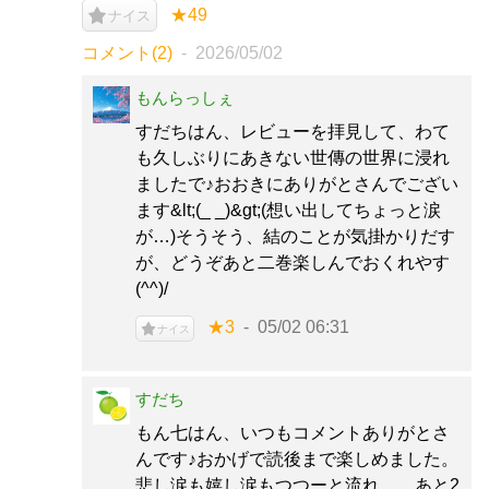
★49
ナイス
コメント(2)
2026/05/02
もんらっしぇ
すだちはん、レビューを拝見して、わて
も久しぶりにあきない世傳の世界に浸れ
ましたで♪おおきにありがとさんでござい
ます&lt;(_ _)&gt;(想い出してちょっと涙
が…)そうそう、結のことが気掛かりだす
が、どうぞあと二巻楽しんでおくれやす
(^^)/
★3
05/02 06:31
ナイス
すだち
もん七はん、いつもコメントありがとさ
んです♪おかげで読後まで楽しめました。
悲し涙も嬉し涙もつつーと流れ。。あと2