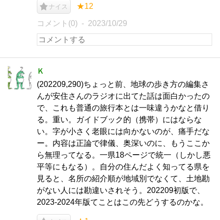
★12
ナイス
コメント(0)
2023/10/29
Ｋ
(202209,290)ちょっと前、地球の歩き方の編集さ
んが安住さんのラジオに出てた話は面白かったの
で、これも普通の旅行本とは一味違うかなと借り
る。重い。ガイドブック的（携帯）にはならな
い。字が小さく老眼には向かないのが、痛手だな
ー。内容は正論で律儀、奥深いのに、もうここか
ら無理ってなる。一県18ページで統一（しかし悪
平等にもなる）。自分の住んだよく知ってる県を
見ると、名所の紹介順が地域別でなくて、土地勘
がない人には勘違いされそう。202209初版で、
2023-2024年版てことはこの先どうするのかな。