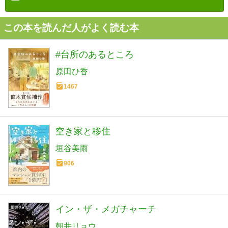
この本を読んだ人がよく読む本
#台所のあるところ
原田ひ香
1467
空き家と移住
垣谷美雨
906
イン・ザ・メガチャーチ
朝井リョウ