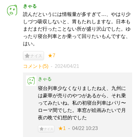
きゃる
読んだというには情報量が多すぎて…、やはり少
しづつ吸収しないと、胃もたれしますな。日本も
まだまだ行ったことない所が盛り沢山でした。ゆ
ったり寝台列車とか乗って回りたいもんですな、
はい。
★7
ナイス
コメント(5)
2024/04/21
きゃる
寝台列車少なくなりましたねえ、九州に
は豪華が売りのやつがあるから、それ乗
ってみたいね。私の初寝台列車はパリ〜
ローマ間でした。車窓が絵画みたいで月
夜の晩で幻想的でした
★1
04/22 10:23
ナイス