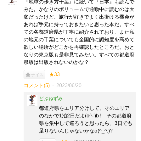
『地球の歩き方千葉』に続いて『日本』も読んで
みた。かなりのボリュームで通勤中に読むのは大
変だったけど、旅行が好きでよく出掛ける機会が
あれば手元に持っておきたいと思った本だ。すべ
ての各都道府県が丁寧に紹介されており、また私
の地元の千葉についても全国的に認知度を高めて
欲しい場所がどこかを再確認したところだ。おと
なりの東京版も是非見てみたい。すべての都道府
県版は出版されないのかな？
★33
ナイス
コメント(5)
2023/06/20
どぶねずみ
都道府県をエリア分けして、そのエリア
のなかで1泊2日だよ(o^-')b ! その都道府
県を集中して巡ろうと思ったら、3日でも
足りないんじゃないかなσ(^_^;)?