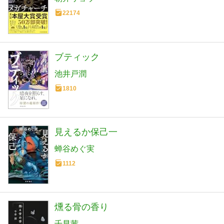
22174
ブティック
池井戸潤
1810
見えるか保己一
蝉谷めぐ実
1112
燻る骨の香り
千早茜