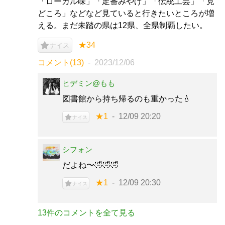
「ローカル味」「定番みやげ」「伝統工芸」「見
どころ」などなど見ていると行きたいところが増
える。まだ未踏の県は12県、全県制覇したい。
★34
ナイス
コメント(13)
2023/12/06
ヒデミン@もも
図書館から持ち帰るのも重かった💧
★1
12/09 20:20
ナイス
シフォン
だよね〜🤣🤣🤣
★1
12/09 20:30
ナイス
13件のコメントを全て見る