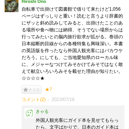
Hiroshi Ono
自転車で出掛けて図書館で借りて来たけど1,056
ページはずっしりと重い！読むと言うより辞書的
にザッと斜め読みしてみると、出掛けたことのあ
る場所や食べ物には納得、そうでない場所からは
行ってみたいとの脳内旅行欲求が拡がる。巻頭の
日本縦断的目線からの各種特集も興味深い。本書
の英語版を作ったなら外国人観光客にはバカウケ
だろう。にしても、ご当地愛知県のローカル味
に、メジャーなつけてみそかけてみそではなく敢
えて献立いろいろみそを載せた理由が知りたい。
☆☆☆☆★
★7
ナイス
コメント(2)
2023/07/16
きゃる
外国人観光客にガイド本を見せてもらっ
たら、文字ばかりで、日本のガイド本は