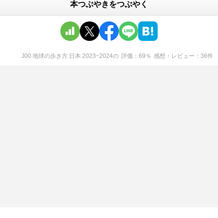
本つぶやきをつぶやく
J00 地球の歩き方 日本 2023~2024
の
評価
69
％
感想・レビュー
36
件