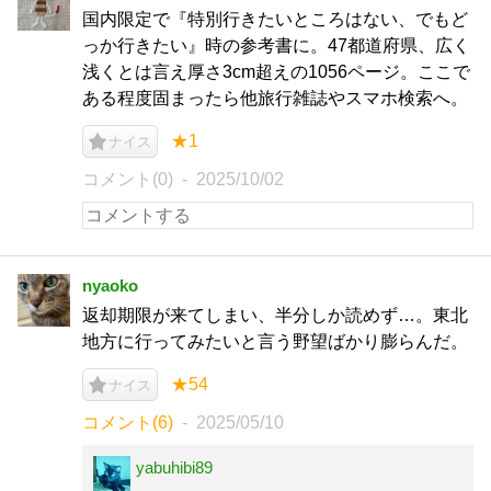
国内限定で『特別行きたいところはない、でもど
っか行きたい』時の参考書に。47都道府県、広く
浅くとは言え厚さ3cm超えの1056ページ。ここで
ある程度固まったら他旅行雑誌やスマホ検索へ。
★1
ナイス
コメント(0)
2025/10/02
nyaoko
返却期限が来てしまい、半分しか読めず…。東北
地方に行ってみたいと言う野望ばかり膨らんだ。
★54
ナイス
コメント(6)
2025/05/10
yabuhibi89