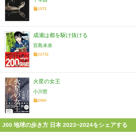
1572
成瀬は都を駆け抜ける
宮島未奈
12732
火星の女王
小川哲
2060
J00 地球の歩き方 日本 2023~2024をシェアする