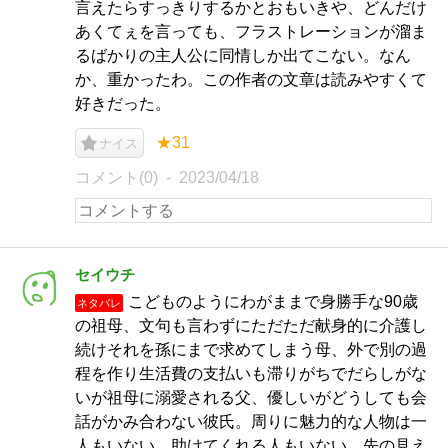
言えたらすっきりするかとおもいきや、どんだけ
あくてぇを言っても、フラストレーションが溜ま
るばかりの主人公に同情しか出てこない。なん
か、重かったわ。この作者の文章は読みやすくて
好きだった。
★31
ナイス
コメント(0)
2023/04/18
セイウチ
こどものようにわがままで身勝手な90歳
ネタバレ
の祖母、文句も言わずにただただ献身的に介護し
続けそれを孫にまで求めてしまう母、外で別の過
程を作り生活費の支払いも滞りがちでだらしがな
いが祖母に溺愛される父、優しいがどうしても会
話がかみ合わない彼氏。周りに魅力的な人物は一
人もいない。助けてくれる人もいない。先の見え