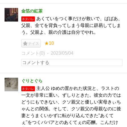
金箔の紅茶
あくていをつく事だけが救いで、ばばあ、
ネタバレ
父親、全てを背負ってしまう母親に辟易してしま
う。父親よ、親の介護は自分でやれ。
★10
ナイス
コメント(0)
2023/05/04
ぐりとぐら
主人公 ゆめの置かれた状況と、ラストの
ネタバレ
一文が非常に重い。ずしりときた。彼女の力では
どうにもできない、クソ親父と優しい実母きぃち
ゃんとの関係。そして、クソ親父の母親なのに後
妻とうまくいかずに転がり込んできた"あくて
ぇ"をつくババアとのあくてぇの応酬。こんだけ