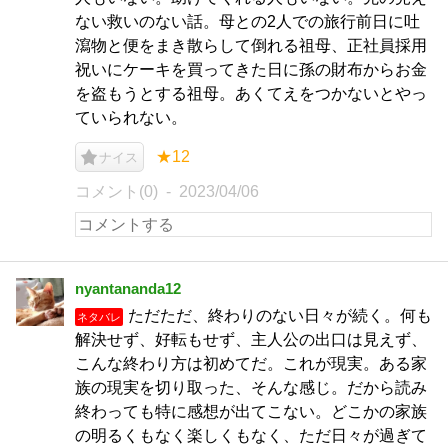
ない救いのない話。母との2人での旅行前日に吐
瀉物と便をまき散らして倒れる祖母、正社員採用
祝いにケーキを買ってきた日に孫の財布からお金
を盗もうとする祖母。あくてえをつかないとやっ
ていられない。
★12
ナイス
コメント(0)
2023/04/06
nyantananda12
ただただ、終わりのない日々が続く。何も
ネタバレ
解決せず、好転もせず、主人公の出口は見えず、
こんな終わり方は初めてだ。これが現実。ある家
族の現実を切り取った、そんな感じ。だから読み
終わっても特に感想が出てこない。どこかの家族
の明るくもなく楽しくもなく、ただ日々が過ぎて