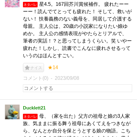
星4.5。167回芥川賞候補作。 疲れたーー
ネタバレ
ーー！読んでてとっても疲れた！ そして、救いが
ない！ 扶養義務のない義母を、同居して介護する
母親。 主人公は、20歳の小説家になりたい娘ゆ
めか。 主人公の感情表現がやたらとリアルで、
筆者の実話！？と思ってしまうくらい。笑 いやー
疲れた！しかし、読書でこんなに疲れさせるって
いうのはほんとすごい。
★14
ナイス
コメント(0)
2023/09/08
Ducklett21
母、（家を出た）父方の祖母と娘の3人家
ネタバレ
族、気ままに振る舞う祖母にあくてえをつきなが
ら、なんとか自分を保とうとする娘の物語。こち