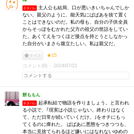
主人公も結局、口が悪いきいちゃんでしか
ネタバレ
ない。親父のように、能天気にばばあを捨て置く
ことはできないのだ。私の母も、自分の子供全員
からそっぽをむかれた父方の祖父の世話をしてい
た。あくてえをつくほど接点を持とうとしなかっ
た自分がいまさら腹立たしい。私は親父だ。
★15
ナイス
コメント(0)
2024/07/21
餅ももん
起承転結で物語を作りましょう。と言われ
ネタバレ
る小説で、｢現実は小説じゃない。終わりはなく
て、ただ日常が続いていくだけ。｣をオチにもっ
てくるのに痺れた。 ばばあに悪態をつきつつも、
本当に見捨てられるほど嫌いにはなれないゆめの