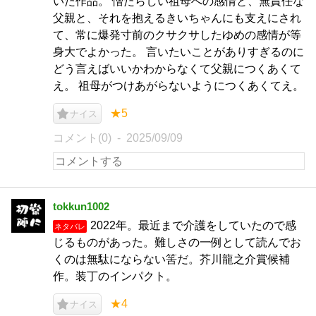
いた作品。 憎たらしい祖母への感情と、無責任な
父親と、それを抱えるきいちゃんにも支えにされ
て、常に爆発寸前のクサクサしたゆめの感情が等
身大でよかった。 言いたいことがありすぎるのに
どう言えばいいかわからなくて父親につくあくて
え。 祖母がつけあがらないようにつくあくてえ。
★5
ナイス
コメント(0)
2025/09/09
tokkun1002
2022年。最近まで介護をしていたので感
ネタバレ
じるものがあった。難しさの一例として読んでお
くのは無駄にならない筈だ。芥川龍之介賞候補
作。装丁のインパクト。
★4
ナイス