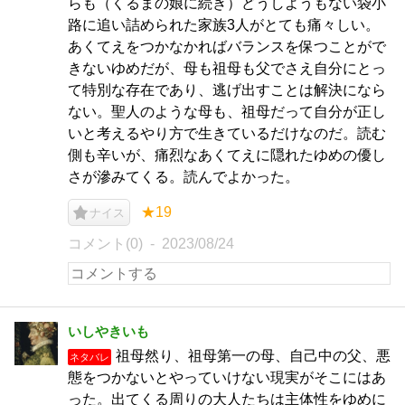
らも（くるまの娘に続き）どうしようもない袋小
路に追い詰められた家族3人がとても痛々しい。
あくてえをつかなかればバランスを保つことがで
きないゆめだが、母も祖母も父でさえ自分にとっ
て特別な存在であり、逃げ出すことは解決になら
ない。聖人のような母も、祖母だって自分が正し
いと考えるやり方で生きているだけなのだ。読む
側も辛いが、痛烈なあくてえに隠れたゆめの優し
さが滲みてくる。読んでよかった。
★19
ナイス
コメント(0)
2023/08/24
いしやきいも
祖母然り、祖母第一の母、自己中の父、悪
ネタバレ
態をつかないとやっていけない現実がそこにはあ
った。出てくる周りの大人たちは主体性をゆめに