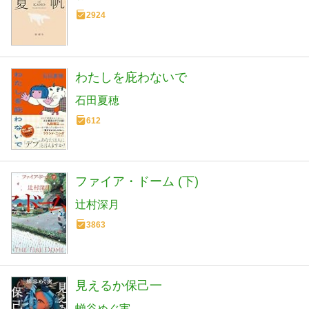
2924
わたしを庇わないで
石田夏穂
612
ファイア・ドーム (下)
辻村深月
3863
見えるか保己一
蝉谷めぐ実