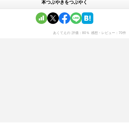
本つぶやきをつぶやく
あくてえ
の
評価
80
％
感想・レビュー
70
件