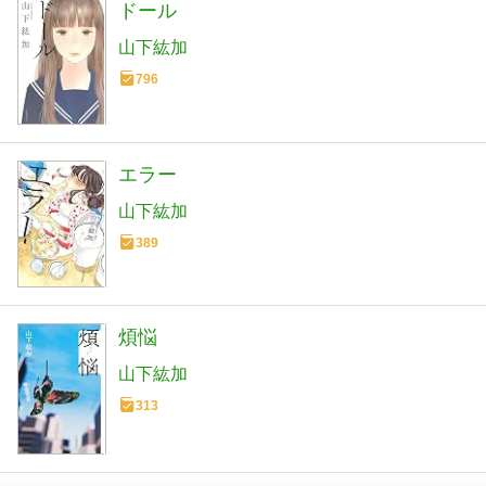
ドール
山下紘加
796
エラー
山下紘加
389
煩悩
山下紘加
313