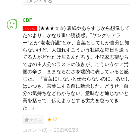
CBF
(★★★☆☆) 表紙やあらすじから想像して
ネタバレ
たのより、かなり重い読後感。"ヤングケアラ
ー"とか"老老介護"とか、言葉としてしか自分は知
らないけど、人知れずこういう壮絶な毎日を送っ
てる人がどれだけ居るんだろう。小説家志望なら
ではの主人公のラストの呟きが、こういうケア労
働の辛さ、ままならなさを端的に表していると感
じた。 『言葉にしないと伝わらないのに、あたし
はいつも、言葉にする前に断念した。どうせ、自
分の気持ちなどわからない、意味など通じないと
高を括って、伝えようとする労力を怠ってき
た。』
★12
ナイス
コメント(0)
2023/02/23