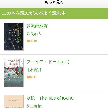
もっと見る
この本を読んだ人がよく読む本
多類婚姻譚
凪良ゆう
4139
ファイア・ドーム (上)
辻村深月
5147
夏帆 The Tale of KAHO
村上春樹