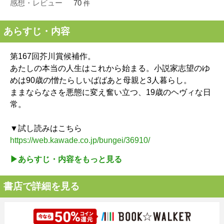
感想・レビュー
70
件
あらすじ・内容
第167回芥川賞候補作。
あたしの本当の人生はこれから始まる。小説家志望のゆ
めは90歳の憎たらしいばばあと母親と3人暮らし。
ままならなさを悪態に変え奮い立つ、19歳のヘヴィな日
常。
▼試し読みはこちら
https://web.kawade.co.jp/bungei/36910/
▶︎あらすじ・内容をもっと見る
書店で詳細を見る