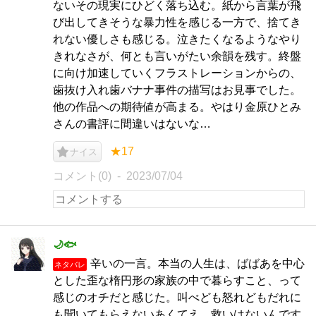
ないその現実にひどく落ち込む。紙から言葉が飛
び出してきそうな暴力性を感じる一方で、捨てき
れない優しさも感じる。泣きたくなるようなやり
きれなさが、何とも言いがたい余韻を残す。終盤
に向け加速していくフラストレーションからの、
歯抜け入れ歯バナナ事件の描写はお見事でした。
他の作品への期待値が高まる。やはり金原ひとみ
さんの書評に間違いはないな…
★17
ナイス
コメント(0)
2023/07/04
🌙🐟
辛いの一言。本当の人生は、ばばあを中心
ネタバレ
とした歪な楕円形の家族の中で暮らすこと、って
感じのオチだと感じた。叫べども怒れどもだれに
も聞いてもらえないあくてえ。救いはないんです