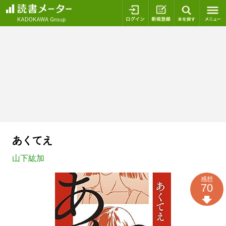
ログイン
新規登録
本を探
あくてえ
山下紘加
感想
70