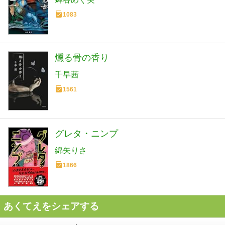
1083
燻る骨の香り
千早茜
1561
グレタ・ニンプ
綿矢りさ
1866
あくてえをシェアする