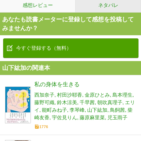
感想レビュー
ネタバレ
あなたも読書メーターに登録して感想を投稿して
みませんか？
今すぐ登録する（無料）
山下紘加の関連本
私の身体を生きる
西加奈子
村田沙耶香
金原ひとみ
島本理生
藤野可織
鈴木涼美
千早茜
朝吹真理子
エリ
イ
能町みね子
李琴峰
山下紘加
鳥飼茜
柴
崎友香
宇佐見りん
藤原麻里菜
児玉雨子
1776