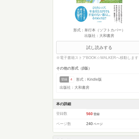
形式：単行本（ソフトカバー）
出版社：大和書房
試し読みする
※電子書籍ストアBOOK☆WALKERへ移動します
その他の形式（β版）
形式：Kindle版
登録
4
出版社：大和書房
本の詳細
登録数
560
登録
ページ数
240
ページ