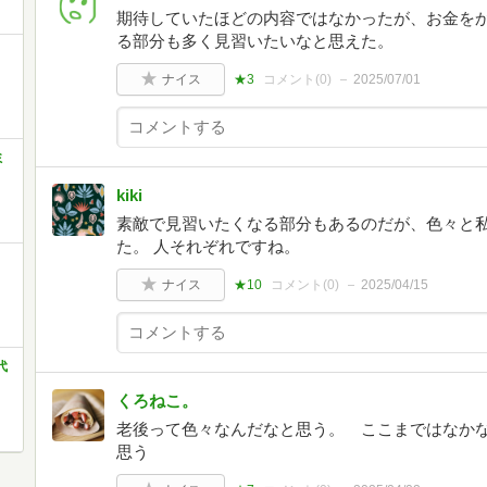
期待していたほどの内容ではなかったが、お金を
る部分も多く見習いたいなと思えた。
ナイス
★3
コメント(
0
)
2025/07/01
ミ
kiki
素敵で見習いたくなる部分もあるのだが、色々と
た。 人それぞれですね。
ナイス
★10
コメント(
0
)
2025/04/15
代
くろねこ。
老後って色々なんだなと思う。 ここまではなか
思う