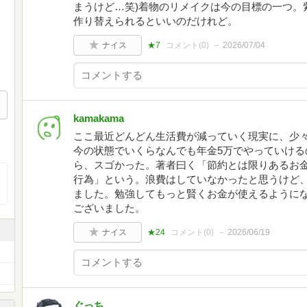
まうけど…笑)着物のリメイクは今の目標の一つ。
作り替えられるといいのだけれど。
ナイス
★7
コメント(
0
)
2026/07/04
kamakama
ここ最近どんどん生活費が減っていく現実に、少
今の状態でいくらなんでも年金5万でやっていける
ら、スゴかった。著者曰く「節約とは限りあるお
行為」という。浪費はしていなかったと思うけど
ました。勉強してもっと賢くお金が使えるように
ございました。
ナイス
★24
コメント(
0
)
2026/06/19
ぐっち