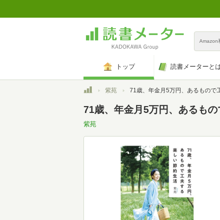
Amazo
トップ
読書メーターと
トップ
紫苑
71歳、年金月5万円、あるもので工夫する楽しい節約生
71歳、年金月5万円、あるも
紫苑