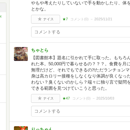
やもや考えたりしていないで手を動かしたり、体
とかな。
が
ナイス
★7
コメント(
0
)
2025/11/21
ちゃとら
【図書館本】題名に引かれて手に取った。もちろ
れた本。50,000円で暮らせるの？？？。食費を
無理だけど、それでもできるの⁈ただランチョン
身は高カロリー接種をしなくなり体調が良くなっ
わない？臭くないのかしら？端々に独り言で疑問
できる範囲を見つけていこうと思った。
ナイス
★47
コメント(
0
)
2025/10/03
りっちゃん