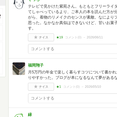
テレビで見かけた紫苑さん。もともとフリーライ
てしゃべっているより、ご本人の本を読んだ方が
がら、着物のリメイクのセンスが素敵。なにより
思った。なかなか真似はできないけど、甘いお菓
す。
ナイス
★19
コメント(
0
)
2026/06/11
福岡翔子
月5万円の年金で楽しく暮らすコツについて書かれ
りやすかった。ブログが本になるなんて夢がある
ナイス
★1
コメント(
0
)
2026/05/10
緑