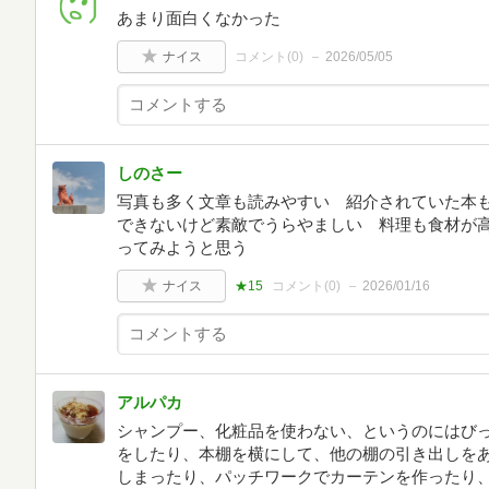
あまり面白くなかった
ナイス
コメント(
0
)
2026/05/05
しのさー
写真も多く文章も読みやすい 紹介されていた本
できないけど素敵でうらやましい 料理も食材が
ってみようと思う
ナイス
★15
コメント(
0
)
2026/01/16
アルパカ
シャンプー、化粧品を使わない、というのにはびっ
をしたり、本棚を横にして、他の棚の引き出しを
しまったり、パッチワークでカーテンを作ったり