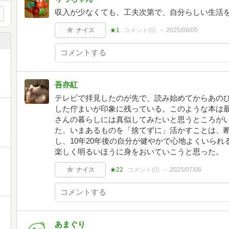
収入が少なくても、工夫次第で、自分らしい生活
ナイス
★1
コメント(
0
)
2025/08/05
吾亦紅
テレビで拝見したのが先で、読み始めてからあの
した佇まいが印象に残っている。このような本は
さんの暮らしには真似してみたいと思うところが
た。いまあるものを「捨てずに」活かすことは、
し、10年20年後の自分が健やかで心地よくいら
楽しく明るいほうに身をおいていこうと思った。
ナイス
★22
コメント(
0
)
2025/07/06
あまぐり