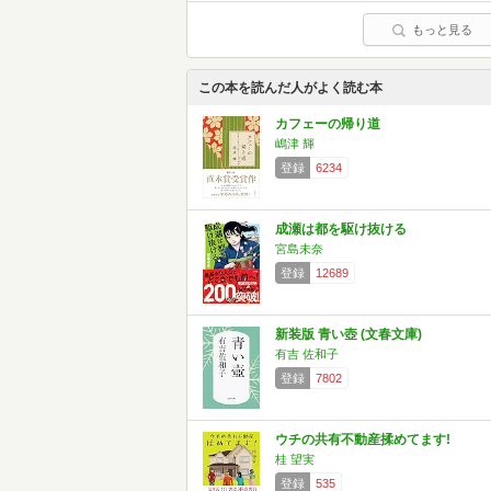
もっと見る
この本を読んだ人がよく読む本
カフェーの帰り道
嶋津 輝
登録
6234
成瀬は都を駆け抜ける
宮島未奈
登録
12689
新装版 青い壺 (文春文庫)
有吉 佐和子
登録
7802
ウチの共有不動産揉めてます!
桂 望実
登録
535