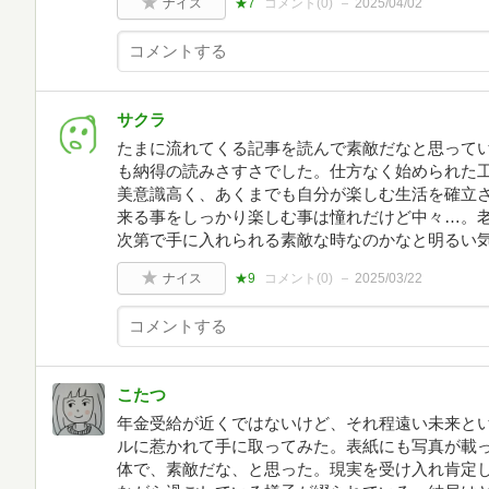
ナイス
★7
コメント(
0
)
2025/04/02
サクラ
たまに流れてくる記事を読んで素敵だなと思って
も納得の読みさすさでした。仕方なく始められた
美意識高く、あくまでも自分が楽しむ生活を確立
来る事をしっかり楽しむ事は憧れだけど中々…。
次第で手に入れられる素敵な時なのかなと明るい
ナイス
★9
コメント(
0
)
2025/03/22
こたつ
年金受給が近くではないけど、それ程遠い未来と
ルに惹かれて手に取ってみた。表紙にも写真が載
体で、素敵だな、と思った。現実を受け入れ肯定