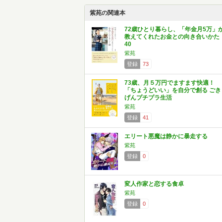
紫苑の関連本
72歳ひとり暮らし、「年金月5万」
教えてくれたお金との向き合いかた
40
紫苑
登録
73
73歳、月５万円でますます快適！
「ちょうどいい」を自分で創る ごき
げんプチプラ生活
紫苑
登録
41
エリート悪魔は静かに暴走する
紫苑
登録
0
変人作家と恋する食卓
紫苑
登録
0