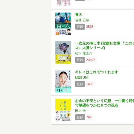
青天
若林 正恭
登録
3593
一次元の挿し木 (宝島社文庫 『この
ス』大賞シリーズ)
松下 龍之介
登録
23392
キレイはこれでつくれます
MEGUMI
登録
1683
お金の不安という幻想 一生働く時
で希望をつかむ８つの視点
田内 学
登録
794