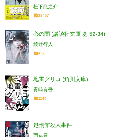
松下龍之介
23457
心の闇 (講談社文庫 あ 52-34)
綾辻行人
452
地雷グリコ (角川文庫)
青崎有吾
1144
処刑館殺人事件
西式豊