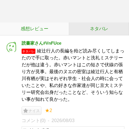
感想レビュー
ネタバレ
読書家さん#VnFUce
綾辻行人の長編を殆ど読み尽くしてしまっ
ネタバレ
たので手に取った。赤いマントと洗礼ミステリー
だが他は違う。赤いマントはこの短さで伏線の張
り方が見事。最後のヌエの密室は綾辻行人と有栖
川有栖が実はそれぞれ学生・社会人の時に会って
いたことや、私の好きな作家達が同じ京大ミステ
リー研究会出身だったことなど、そういう知らな
い事が知れて良かった。
★2
ナイス
コメント(0)
2026/08/03