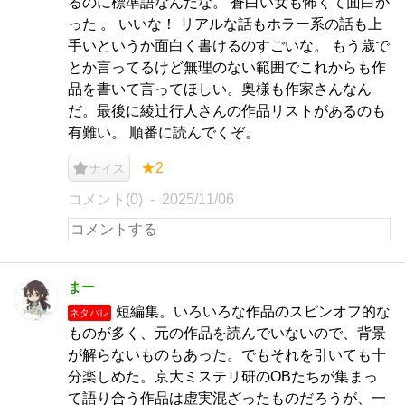
るのに標準語なんだな。 蒼白い女も怖くて面白か
った 。 いいな！ リアルな話もホラー系の話も上
手いというか面白く書けるのすごいな。 もう歳で
とか言ってるけど無理のない範囲でこれからも作
品を書いて言ってほしい。奥様も作家さんなん
だ。最後に綾辻行人さんの作品リストがあるのも
有難い。 順番に読んでくぞ。
★2
ナイス
コメント(0)
2025/11/06
まー
短編集。いろいろな作品のスピンオフ的な
ネタバレ
ものが多く、元の作品を読んでいないので、背景
が解らないものもあった。でもそれを引いても十
分楽しめた。京大ミステリ研のOBたちが集まっ
て語り合う作品は虚実混ざったものだろうが、一