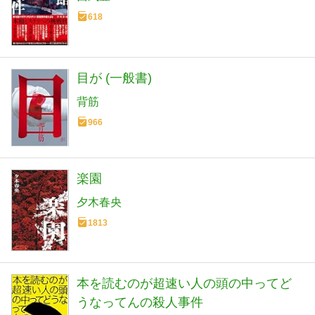
618
目が (一般書)
背筋
966
楽園
夕木春央
1813
本を読むのが超速い人の頭の中ってど
うなってんの殺人事件