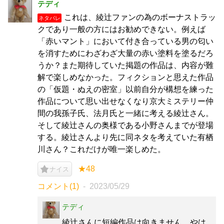
テディ
これは、綾辻ファンの為のボーナストラッ
ネタバレ
クであり一般の方にはお勧めできない。例えば
「赤いマント」において付き合っている男の匂い
を消すためにわざわざ大量の赤い塗料を塗るだろ
うか？また期待していた掲題の作品は、内容が難
解で楽しめなかった。フィクションと思えた作品
の「仮題・ぬえの密室」以前自分が構想を練った
作品について思い出せなくなり京大ミステリー仲
間の我孫子氏、法月氏と一緒に考える綾辻さん。
そして綾辻さんの奥様である小野さんまでが登場
する。綾辻さんより先に同ネタを考えていた有栖
川さん？これだけが唯一楽しめた。
★48
ナイス
コメント(1)
2023/05/29
テディ
綾辻さんに短編作品は向きません。やは