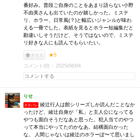
番好み。普段ご自身のことをあまり語らない小野
不由美さんも出ていたのが嬉しかった。ミステ
リ、ホラー、日常風(？)と幅広いジャンルが味わ
える一冊でした。表紙を見るとホラー短編集だと
勘違いしそうだけど、そうではないので、ミステ
リ好きな人にも読んでもらいたい。
★5
ナイス
コメント(0)
2025/06/04
りせ
綾辻行人は館シリーズしか読んだことなか
ネタバレ
ったけど、綾辻自身が「私」と主人公になってる
やつも面白そうだなあと思った。犯人当てのやつ
って本当にやってたのかなあ。結構面白かった
な。 人間じゃないは綾辻のホラーぽ〜て思いまし