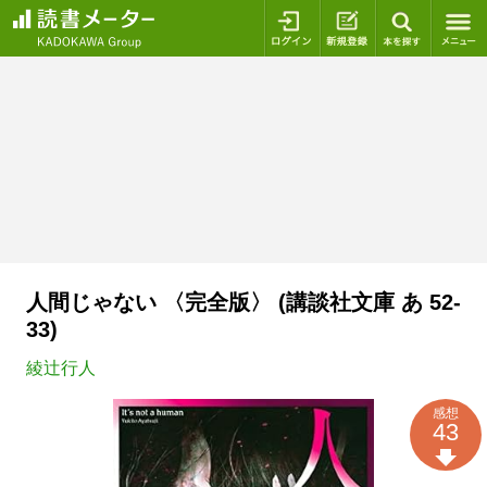
ログイン
新規登録
本を探
人間じゃない 〈完全版〉 (講談社文庫 あ 52-
33)
綾辻行人
感想
43