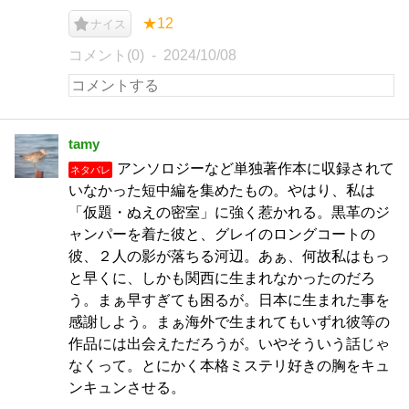
★12
ナイス
コメント(0)
2024/10/08
tamy
アンソロジーなど単独著作本に収録されて
ネタバレ
いなかった短中編を集めたもの。やはり、私は
「仮題・ぬえの密室」に強く惹かれる。黒革のジ
ャンパーを着た彼と、グレイのロングコートの
彼、２人の影が落ちる河辺。あぁ、何故私はもっ
と早くに、しかも関西に生まれなかったのだろ
う。まぁ早すぎても困るが。日本に生まれた事を
感謝しよう。まぁ海外で生まれてもいずれ彼等の
作品には出会えただろうが。いやそういう話じゃ
なくって。とにかく本格ミステリ好きの胸をキュ
ンキュンさせる。