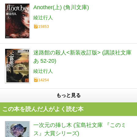
Another(上) (角川文庫)
綾辻行人
15853
迷路館の殺人<新装改訂版> (講談社文庫
あ 52-20)
綾辻行人
14254
もっと見る
この本を読んだ人がよく読む本
一次元の挿し木 (宝島社文庫 『このミ
ス』大賞シリーズ)