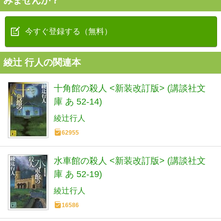
みませんか？
今すぐ登録する（無料）
綾辻 行人の関連本
十角館の殺人 <新装改訂版> (講談社文
庫 あ 52-14)
綾辻行人
62955
水車館の殺人 <新装改訂版> (講談社文
庫 あ 52-19)
綾辻行人
16586