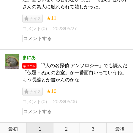
さんの為人に触れられて嬉しかった。
★11
ナイス
コメント(0)
2023/05/27
まにあ
「7人の名探偵 アンソロジー」でも読んだ
ネタバレ
「仮題・ぬえの密室」が一番面白いっていうね。
もう長編とか書かんのかな
★10
ナイス
コメント(0)
2023/05/06
最初
1
2
3
最後