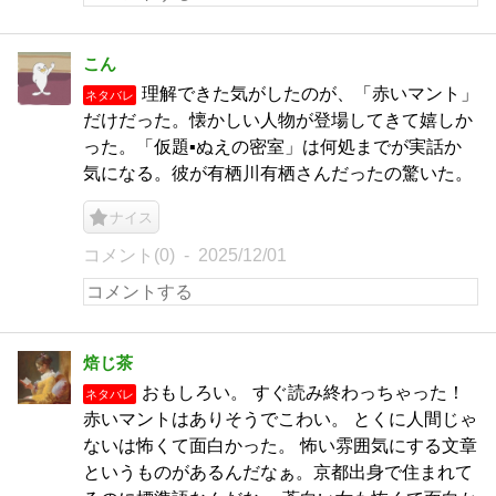
こん
理解できた気がしたのが、「赤いマント」
ネタバレ
だけだった。懐かしい人物が登場してきて嬉しか
った。「仮題▪️ぬえの密室」は何処までが実話か
気になる。彼が有栖川有栖さんだったの驚いた。
ナイス
コメント(0)
2025/12/01
焙じ茶
おもしろい。 すぐ読み終わっちゃった！
ネタバレ
赤いマントはありそうでこわい。 とくに人間じゃ
ないは怖くて面白かった。 怖い雰囲気にする文章
というものがあるんだなぁ。京都出身で住まれて