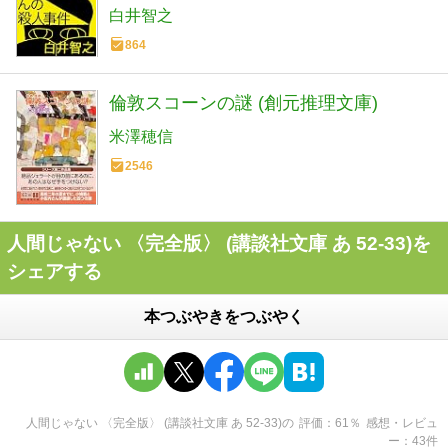
白井智之
864
倫敦スコーンの謎 (創元推理文庫)
米澤穂信
2546
人間じゃない 〈完全版〉 (講談社文庫 あ 52-33)を
シェアする
本つぶやきをつぶやく
人間じゃない 〈完全版〉 (講談社文庫 あ 52-33)
の
評価
61
％
感想・レビュ
ー
43
件