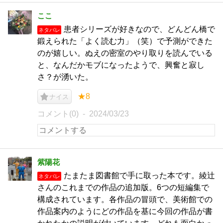
ここ
患者シリーズが好きなので、どんどん橋で
ネタバレ
鍛えられた「よく読む力」（笑）で予測ができた
のが嬉しい。ぬえの密室のやり取りを読んでいる
と、なんだかモブになったようで、興奮と寂し
さ？が湧いた。
★8
ナイス
コメント(0)
2024/03/23
紫陽花
たまたま図書館で手に取った本です。綾辻
ネタバレ
さんのこれまでの作品の追加版。6つの短編集で
構成されています。各作品の冒頭で、美術館での
作品案内のようにどの作品を基に今回の作品が書