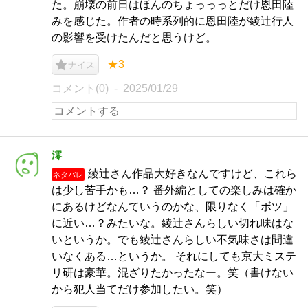
た。崩壊の前日はほんのちょっっっとだけ恩田陸
みを感じた。作者の時系列的に恩田陸が綾辻行人
の影響を受けたんだと思うけど。
★3
ナイス
コメント(0)
2025/01/29
澪
綾辻さん作品大好きなんですけど、これら
ネタバレ
は少し苦手かも…？ 番外編としての楽しみは確か
にあるけどなんていうのかな、限りなく「ボツ」
に近い…？みたいな。綾辻さんらしい切れ味はな
いというか。でも綾辻さんらしい不気味さは間違
いなくある…というか。 それにしても京大ミステ
リ研は豪華。混ざりたかったなー。笑（書けない
から犯人当てだけ参加したい。笑）