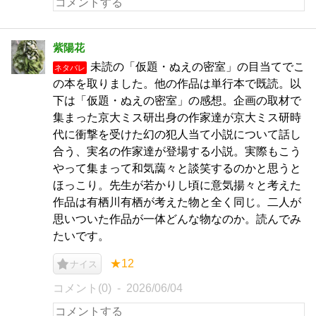
紫陽花
未読の「仮題・ぬえの密室」の目当てでこ
ネタバレ
の本を取りました。他の作品は単行本で既読。以
下は「仮題・ぬえの密室」の感想。企画の取材で
集まった京大ミス研出身の作家達が京大ミス研時
代に衝撃を受けた幻の犯人当て小説について話し
合う、実名の作家達が登場する小説。実際もこう
やって集まって和気藹々と談笑するのかと思うと
ほっこり。先生が若かりし頃に意気揚々と考えた
作品は有栖川有栖が考えた物と全く同じ。二人が
思いついた作品が一体どんな物なのか。読んでみ
たいです。
★12
ナイス
コメント(0)
2026/06/04