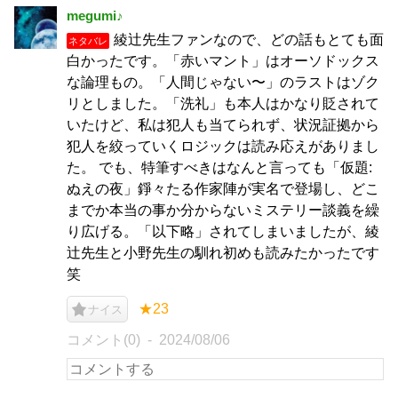
megumi♪
綾辻先生ファンなので、どの話もとても面
ネタバレ
白かったです。「赤いマント」はオーソドックス
な論理もの。「人間じゃない〜」のラストはゾク
リとしました。「洗礼」も本人はかなり貶されて
いたけど、私は犯人も当てられず、状況証拠から
犯人を絞っていくロジックは読み応えがありまし
た。 でも、特筆すべきはなんと言っても「仮題:
ぬえの夜」錚々たる作家陣が実名で登場し、どこ
までか本当の事か分からないミステリー談義を繰
り広げる。「以下略」されてしまいましたが、綾
辻先生と小野先生の馴れ初めも読みたかったです
笑
★23
ナイス
コメント(0)
2024/08/06