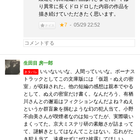
り異常に長くドロドロした内容の作品を
描き続けていただきたく思います。
★7
05/29 22:52
ナイス
生田目 房一郎
いいないいな、人間っていいな。ボーナス
ネタバレ
トラックとしてこの文庫版には「仮題・ぬえの密
室」が収録された。他の短編の感想は親本でやる
として、ぬえの密室だけ書く。なんだろう、有栖
川さんとの邂逅はフィクションなんだよね？ぬえ
というか群盲象を掴むような幻の犯人当て。小野
不由美さんが喫煙者なのは知ってたが、実際吸い
まくってた。京大ミステリ研の素敵さが詰まって
て、謎解きとしてはなんてことはない。忘れがた
き犯人当て、遠慮せずにぜひ披露してほしい。