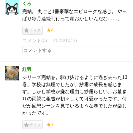
くろ
完結。 丸ごと1冊豪華なエピローグな感じ。 やっ
ぱり毎月連続刊行って頭おかしいんだな……。
★4
ナイス
コメント(0)
2023/10/16
紅羽
シリーズ完結巻。駆け抜けるように過ぎ去った13
巻。学校は無理でしたが、紗霧の成長を感じま
す。しかし学校が嫌な理由も紗霧らしい。お墓参
りの両親に報告が初々しくて可愛かったです。何
だか回想シーンを見ているような巻でしたが楽し
かったです。
★7
ナイス