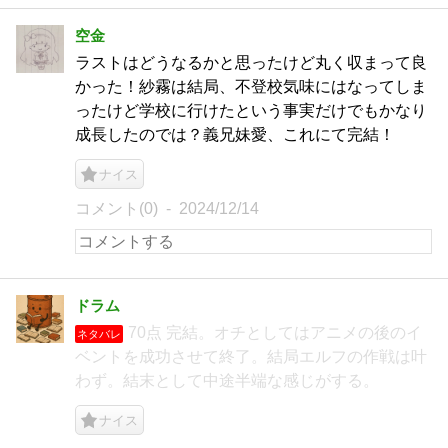
空金
ラストはどうなるかと思ったけど丸く収まって良
かった！紗霧は結局、不登校気味にはなってしま
ったけど学校に行けたという事実だけでもかなり
成長したのでは？義兄妹愛、これにて完結！
ナイス
コメント(0)
2024/12/14
ドラム
70点 完結。オチとしてはアニメの後のイ
ネタバレ
ベントを成功させて終了。結局エルフの作戦は叶
わず。結末として中途半端な感じがする。
ナイス