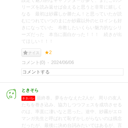
設定で魅力的なキャラクターが多く、またこのシ
リーズを読み返せば会えると思うと非常に嬉しく
なる 最初は紗霧しか勝たん！と思っていたが読
むにつれていつのまにか紗霧以外のヒロインも好
きになっていた 布教したいくらい魅力的なシリ
ーズだった 本当に面白かった！！！ 続きが出
てほしい！！！
★2
ナイス
コメント(0)
2024/06/06
ときそら
最終巻。夢をかなえた2人が、周りの友人
ネタバレ
たちを巻き込み、協力しつつフェスを成功させる
のは、率直に凄いなと思った。途中、紗霧がエロ
マンガ先生と呼ばれて恥ずかしがらないのは残念
だったが、最後に決め台詞みたいではあるが、言