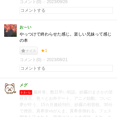
コメント(0)
2023/09/26
お～い
やっつけで終わらせた感じ。楽しい兄妹って感じ
の本
★1
ナイス
コメント(0)
2023/08/21
メグ
最終巻。数日早い初詣。紗霧のまさかの登
ネタバレ
校宣言。色々とお外デート。アニメ始動。ついに
夢が叶う。15カ月連続刊行。紗霧の初登校。30分
で挫折。真希奈vsがんま。真希奈倒れる。フェス