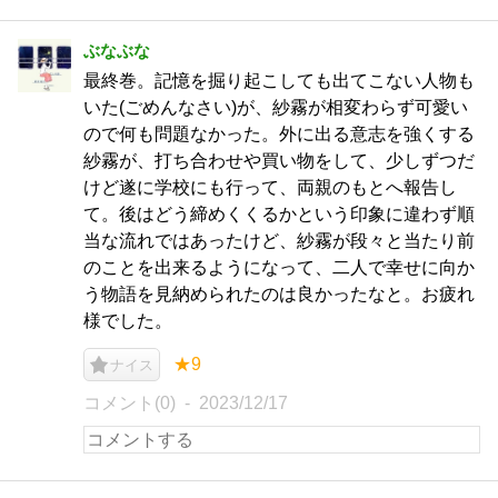
ぶなぶな
最終巻。記憶を掘り起こしても出てこない人物も
いた(ごめんなさい)が、紗霧が相変わらず可愛い
ので何も問題なかった。外に出る意志を強くする
紗霧が、打ち合わせや買い物をして、少しずつだ
けど遂に学校にも行って、両親のもとへ報告し
て。後はどう締めくくるかという印象に違わず順
当な流れではあったけど、紗霧が段々と当たり前
のことを出来るようになって、二人で幸せに向か
う物語を見納められたのは良かったなと。お疲れ
様でした。
★9
ナイス
コメント(0)
2023/12/17