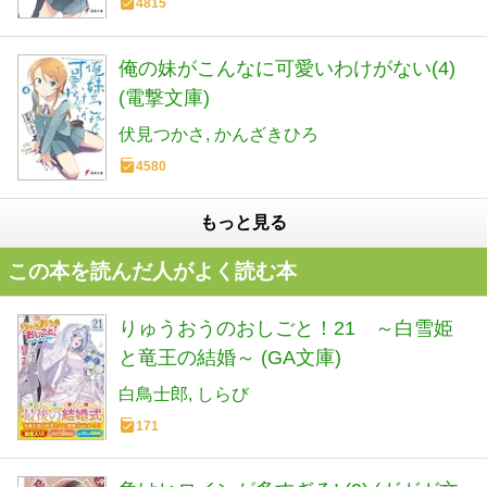
4815
俺の妹がこんなに可愛いわけがない(4)
(電撃文庫)
伏見つかさ
かんざきひろ
4580
もっと見る
この本を読んだ人がよく読む本
りゅうおうのおしごと！21 ～白雪姫
と竜王の結婚～ (GA文庫)
白鳥士郎
しらび
171