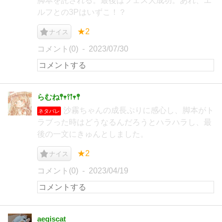
脚本を託される。最後はフェス大成功。あれ、エ
ルフとの3Pはいずこ！？
★2
ナイス
コメント(0)
2023/07/30
らむね𖤣𖥧𖥣𖡡𖥧𖤣
沙霧ちゃんの成長ぷりに感心し、脚本がト
ネタバレ
ラブった時はどうなるんだろうとハラハラし、最
後の一文にきゅんとしました。
★2
ナイス
コメント(0)
2023/04/19
aegiscat