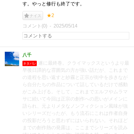
す。やっと修行も終了です。
★2
ナイス
コメント(0)
2025/05/14
八千
遂に最終巻。クライマックスというより最
ネタバレ
早後日譚的な雰囲気の方が強い話だが、これまで
の道程を思い返すと紗霧と正宗が街中を歩きなが
ら自分たちの作品について話しているだけで感動
がこみ上げる。そして、これまでエルフやムラマ
サに続いて今回は正宗の創作への思いがメインに
語られ、元よりメタなノンフィクション風味が強
いシリーズだったが、もう流石にこれは作者自身
の投影だろうと思わずにはいられない。それほど
までの創作熱の発露は、ここまでシリーズを読み