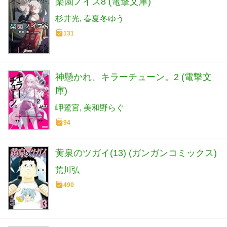
楽園ノイズ8 (電撃文庫)
杉井光
春夏冬ゆう
131
神懸かれ、キラーチューン。2 (電撃文
庫)
岬鷺宮
美和野らぐ
94
黄泉のツガイ(13) (ガンガンコミックス)
荒川弘
490