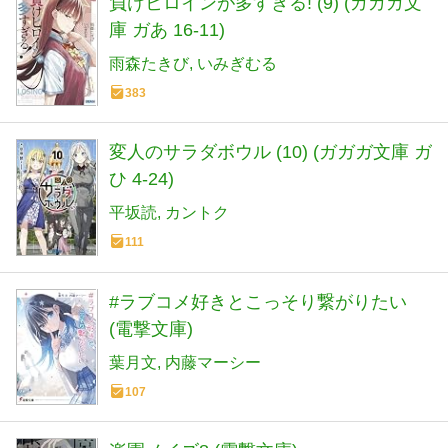
負けヒロインが多すぎる! (9) (ガガガ文
庫 ガあ 16-11)
雨森たきび
いみぎむる
383
変人のサラダボウル (10) (ガガガ文庫 ガ
ひ 4-24)
平坂読
カントク
111
#ラブコメ好きとこっそり繋がりたい
(電撃文庫)
葉月文
内藤マーシー
107