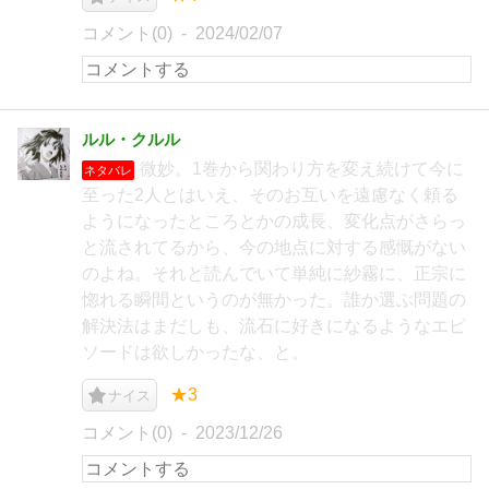
コメント(0)
2024/02/07
ルル・クルル
微妙。1巻から関わり方を変え続けて今に
ネタバレ
至った2人とはいえ、そのお互いを遠慮なく頼る
ようになったところとかの成長、変化点がさらっ
と流されてるから、今の地点に対する感慨がない
のよね。それと読んでいて単純に紗霧に、正宗に
惚れる瞬間というのが無かった。誰か選ぶ問題の
解決法はまだしも、流石に好きになるようなエピ
ソードは欲しかったな、と。
★3
ナイス
コメント(0)
2023/12/26