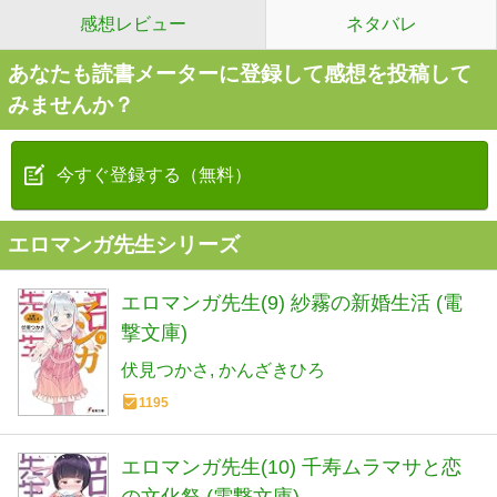
感想レビュー
ネタバレ
あなたも読書メーターに登録して感想を投稿して
みませんか？
今すぐ登録する（無料）
エロマンガ先生シリーズ
エロマンガ先生(9) 紗霧の新婚生活 (電
撃文庫)
伏見つかさ
かんざきひろ
1195
エロマンガ先生(10) 千寿ムラマサと恋
の文化祭 (電撃文庫)