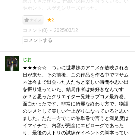
続けてきたからこそ強い説得力を持っている。い
やホント、スゲえシリーズだった。
★2
ナイス
コメント(0)
2025/03/12
じお
★★★☆☆ ついに世界妹のアニメが放映される
日が来た、その前後、この作品を作る中でマサム
ネは今まで出会った人たちと楽しい時間や思い出
を振り返っていた、結局作者は妹好きなんです
か？と思ったクリエイター兄妹ラブコメ最終巻。
面白かったです、非常に綺麗な終わり方で、物語
のシメとして美しい仕上がりになっていると思い
ました。ただ一方でこの巻単巻で言うと満足度は
イマイチで、内容が完全にエピローグであった
り。最後の大トリの試練がイベントの脚本ってい