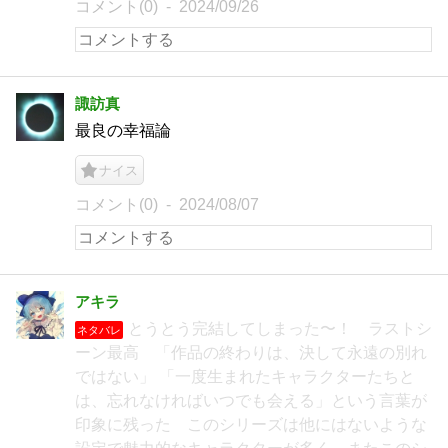
コメント(0)
2024/09/26
諏訪真
最良の幸福論
ナイス
コメント(0)
2024/08/07
アキラ
とうとう完結してしまった〜！ ラストシ
ネタバレ
ーン最高 「作品の終わりは、決して永遠の別れ
ではない」 「一度生まれたキャラクターたちと
は、忘れなければいつでも会える」という言葉が
印象に残った このシリーズは他にはないような