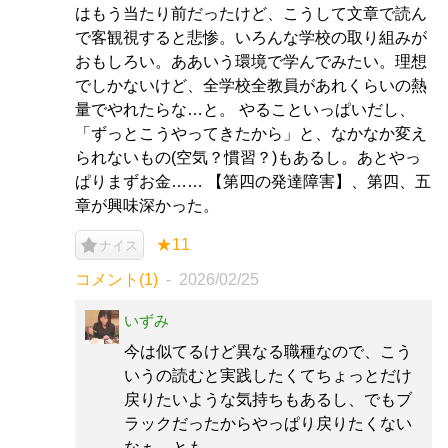
はもう当たり前だったけど、こうして文章で読ん
で客観視すると悲惨。いろんな学校の取り組みが
おもしろい。ああいう環境で学んでみたい。理想
でしかないけど、全学校全教員があれくらいの熱
量でやれたらな…と。 やることいっぱいだし、
「ずっとこうやってきたから」と、なかなか変え
られないもの(空気？慣習？)もあるし。あとやっ
ぱりまずお金…… 【第四の発達障害】、第四、五
章が興味深かった。
★11
ナイス
コメント(1)
2026/02/25
いずみ
今は似てるけど異なる職種なので、こう
いうの読むと実践したくてちょっとだけ
戻りたいような気持ちもあるし、でもブ
ラックだったからやっぱり戻りたくない
なぁ…とも。