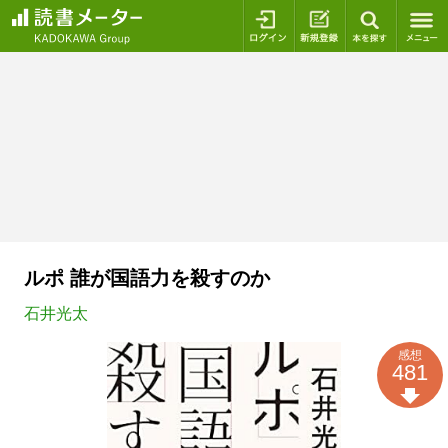
ログイン
新規登録
本を探
ルポ 誰が国語力を殺すのか
石井光太
感想
481