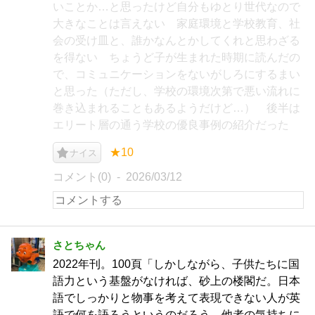
いことか…と思ったけど自分もゆとり世代なので
大きなことは言えない 家庭環境と学校教育、社
会の受け皿と、誰かなんとかしてくれと思わざる
を得ない ちょうど子が生まれた時期に読んだの
で、コミュニケーションをないがしろにするまい
と思った（ただし、学校の環境次第で悪い流れに
巻き込まれることもあるようだけど…） 後半は
エリート層の通う学校の優良事例の紹介だった
★10
ナイス
コメント(0)
2026/03/12
さとちゃん
2022年刊。100頁「しかしながら、子供たちに国
語力という基盤がなければ、砂上の楼閣だ。日本
語でしっかりと物事を考えて表現できない人が英
語で何を語ろうというのだろう。他者の気持ちに