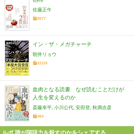
佐藤正午
9077
イン・ザ・メガチャーチ
朝井リョウ
22116
血肉となる読書 なぜ読むことだけが
人生を変えるのか
斎藤幸平
小川公代
安田登
秋満吉彦
464
ルポ 誰が国語力を殺すのかをシェアする