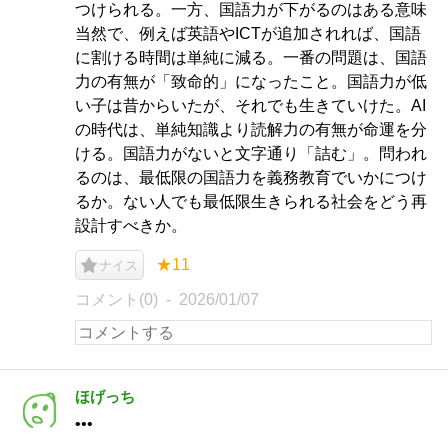
つけられる。一方、国語力が下がるのはある意味
当然で、例えば英語やICTが追加されれば、国語
に割ける時間は単純に減る。一番の問題は、国語
力の有無が「致命的」になったこと。国語力が低
い子は昔からいたが、それでも生きていけた。AI
の時代は、単純知識より読解力の有無が命運を分
ける。国語力がないと文字通り「詰む」。問われ
るのは、最低限の国語力を義務教育でいかにつけ
るか。ない人でも最低限生きられる社会をどう再
設計すべきか。
★11
ナイス
コメント(0)
2026/01/07
ほげっち
•••