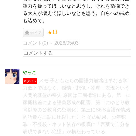
語力を疑ってほしいなと思うし、それを指摘でき
る大人が増えてほしいなとも思う。自らへの戒め
も込めて。
★11
ナイス
コメント(0)
2026/05/03
やっこ
メモ 子どもたちの国語力崩壊は単なる学
ネタバレ
力低下ではなく、感情・想像・論理・表現という
人間的基盤の喪失 原因は三層構造にある。第一に
家庭格差による語彙形成の阻害、第二にゆとり教
育以降の公教育の空洞化、第三にSNS言語が情緒
的語彙を三語に圧縮したこと その結果、少年犯
罪・不登校・ネット依存の根底に「言葉で自分を
表現できない絶望」が横たわっている