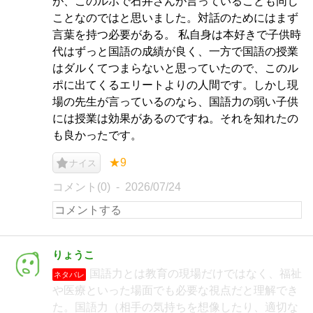
が、このルポで石井さんが言っていることも同じ
ことなのではと思いました。対話のためにはまず
言葉を持つ必要がある。 私自身は本好きで子供時
代はずっと国語の成績が良く、一方で国語の授業
はダルくてつまらないと思っていたので、このル
ポに出てくるエリートよりの人間です。しかし現
場の先生が言っているのなら、国語力の弱い子供
には授業は効果があるのですね。それを知れたの
も良かったです。
★9
ナイス
コメント(0)
2026/07/24
りょうこ
国語力とは教育の現場だけではなく、福祉
ネタバレ
や医療といった場面でも必要な視点だと理解でき
た。国語力（相手の気持ちを想像したり、適切な