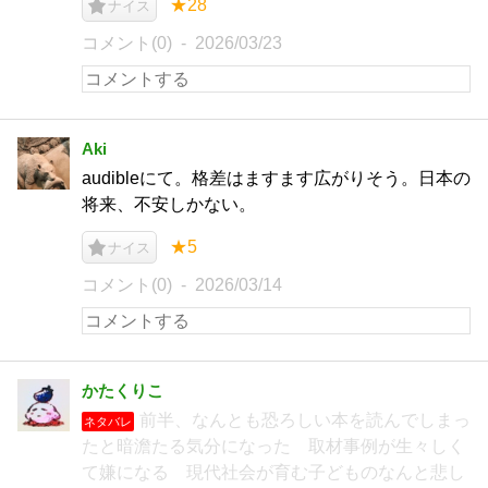
★28
ナイス
コメント(0)
2026/03/23
Aki
audibleにて。格差はますます広がりそう。日本の
将来、不安しかない。
★5
ナイス
コメント(0)
2026/03/14
かたくりこ
前半、なんとも恐ろしい本を読んでしまっ
ネタバレ
たと暗澹たる気分になった 取材事例が生々しく
て嫌になる 現代社会が育む子どものなんと悲し