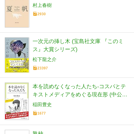
村上春樹
2930
一次元の挿し木 (宝島社文庫 『このミ
ス』大賞シリーズ)
松下龍之介
23397
本を読めなくなった人たち-コスパとテ
キストメディアをめぐる現在形 (中公新
書ラクレ 861)
稲田豊史
1677
熟柿