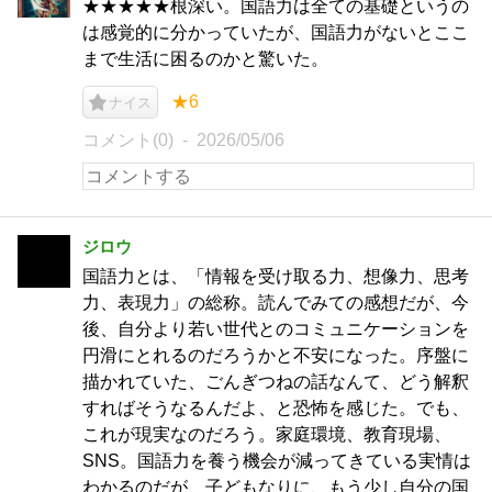
★★★★★根深い。国語力は全ての基礎というの
は感覚的に分かっていたが、国語力がないとここ
まで生活に困るのかと驚いた。
★6
ナイス
コメント(0)
2026/05/06
ジロウ
国語力とは、「情報を受け取る力、想像力、思考
力、表現力」の総称。読んでみての感想だが、今
後、自分より若い世代とのコミュニケーションを
円滑にとれるのだろうかと不安になった。序盤に
描かれていた、ごんぎつねの話なんて、どう解釈
すればそうなるんだよ、と恐怖を感じた。でも、
これが現実なのだろう。家庭環境、教育現場、
SNS。国語力を養う機会が減ってきている実情は
わかるのだが、子どもなりに、もう少し自分の国