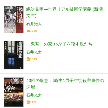
絶対貧困―世界リアル貧困学講義 (新潮
文庫)
石井光太
1746
「鬼畜」の家:わが子を殺す親たち
石井光太
1643
43回の殺意 川崎中1男子生徒殺害事件の
深層
石井光太
1120