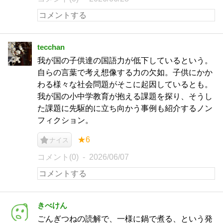
tecchan
我が国の子供達の国語力が低下しているという。
自らの言葉で考え想像する力の欠如。子供にかか
わる様々な社会問題がそこに起因しているとも。
我が国の小中学教育が抱える課題を探り、そうし
た課題に先駆的に立ち向かう事例も紹介するノン
フィクション。
★6
ナイス
コメント(0)
2026/06/07
きべけん
ごんぎつねの読解で、一様に鍋で煮る、という発