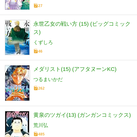
27
永世乙女の戦い方 (15) (ビッグコミック
ス)
くずしろ
46
メダリスト(15) (アフタヌーンKC)
つるまいかだ
262
黄泉のツガイ(13) (ガンガンコミックス)
荒川弘
485