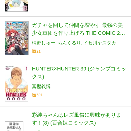
ガチャを回して仲間を増やす 最強の美
少女軍団を作り上げろ THE COMIC 2
(ライドコミックス)
晴野しゅー
ちんくるり
イセ川ヤスタカ
21
HUNTER×HUNTER 39 (ジャンプコミッ
クス)
冨樫義博
591
彩純ちゃんはレズ風俗に興味がありま
す！(8) (百合姫コミックス)