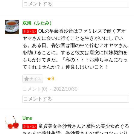
双海（ふたみ）
OLの早藤香沙音はファミレスで働くアオ
ネタバレ
ヤマさんに会いに行くことを生きがいにしてい
る。ある日、香沙音は雨の中で佇むアオヤマさん
を助けることに。すると彼女は唐突に姉妹契約を
もちかけてきた。「私の・・・お姉ちゃんになっ
てくれませんか？」仲良しはいいこと！
★9
ナイス
コメント(0)
2022/10/30
Ume
童貞美女香沙音さんと魔性の美少女めぐる
ネタバレ
ちゃんの義妹生活。香沙音さんのポンコツっぷり