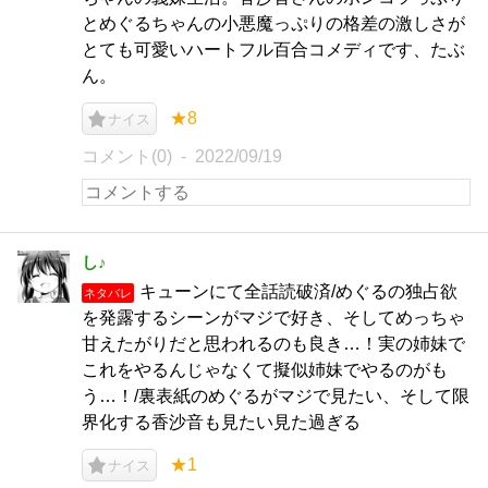
とめぐるちゃんの小悪魔っぷりの格差の激しさが
とても可愛いハートフル百合コメディです、たぶ
ん。
★8
ナイス
コメント(0)
2022/09/19
し♪
キューンにて全話読破済/めぐるの独占欲
ネタバレ
を発露するシーンがマジで好き、そしてめっちゃ
甘えたがりだと思われるのも良き…！実の姉妹で
これをやるんじゃなくて擬似姉妹でやるのがも
う…！/裏表紙のめぐるがマジで見たい、そして限
界化する香沙音も見たい見た過ぎる
★1
ナイス