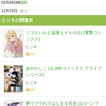
03月04日
瑠莉
12月23日
みう
ヒジキの関連本
リコとハルと温泉とイルカ(1) (電撃コミ
ックス)
ヒジキ
222
あやかしこ (1) (MFコミックス アライブ
シリーズ)
ヒジキ
218
夢でフラれてはじまる百合 (1) (バンブ