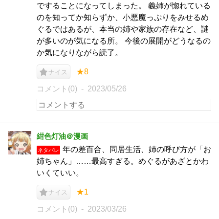
ですることになってしまった。 義姉が惚れている
のを知ってか知らずか、小悪魔っぷりをみせるめ
ぐるではあるが、本当の姉や家族の存在など、謎
が多いのが気になる所。 今後の展開がどうなるの
か気になりながら読了。
★8
ナイス
コメント(0)
2023/05/26
紺色灯油＠漫画
年の差百合、同居生活、姉の呼び方が「お
ネタバレ
姉ちゃん」……最高すぎる。めぐるがあざとかわ
いくていい。
★1
ナイス
コメント(0)
2023/03/26