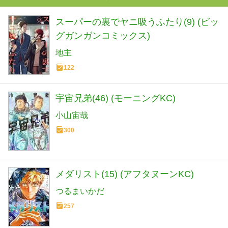
スーパーの裏でヤニ吸うふたり(9) (ビッ
グガンガンコミックス)
地主
122
宇宙兄弟(46) (モーニングKC)
小山宙哉
300
メダリスト(15) (アフタヌーンKC)
つるまいかだ
257