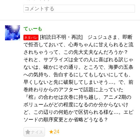
てぃーも
[初読日不明・再読] ジュジュさま、即断
ネタバレ
で拒否しておいて、心寿ちゃんに甘えられると流
されちゃうって、この先大丈夫なんだろうか？
それと、サプライズは全ての人に喜ばれる訳じゃ
ないは、確かにその通り。ところで、海夢の五条
への気持ち、告白するにしてもしないにしても、
早くしないと先に破裂してしまいそう…。で、前
巻終わりからのアフターで話題に上っていた
『棺』の合わせは次巻に持ち越し、アニメ2期の
ボリュームがどの程度になるのか分からないけ
ど、この辺りの何処かで区切られる様な…。エピ
ソードの順序変更とか省略どうなる？
★24
ナイス