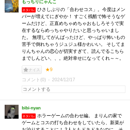
もっちりにゃんこ
ひさしぶりの「合わせコス」。今度はメン
ネタバレ
バーが増えてにぎやか！ すごく残酷で怖そうなゲ
ームだけど、正直めちゃめちゃおもしろそうで実
在するならめっちゃやりたいと思っちゃいまし
た。 無理してがんばったけど、やっぱり怖いもの
苦手で倒れちゃうジュジュ様かわいい。 そしてま
りんちゃんの恋心が切実すぎて、読んでるこちら
までしんどい、、。絶対幸せになってくれ～～。
★9
ナイス
コメント(0)
2024/12/17
bibi‐nyan
ホラーゲームの合わせ編。 まりんの家で
ネタバレ
ゲームとコスの打ち合わせをしていたら、新菜が
お泊りすることに！ 2人ともドキドキなのに、そ