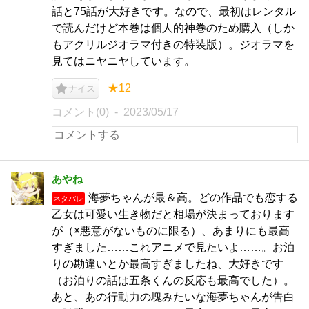
話と75話が大好きです。なので、最初はレンタル
で読んだけど本巻は個人的神巻のため購入（しか
もアクリルジオラマ付きの特装版）。ジオラマを
見てはニヤニヤしています。
★12
ナイス
コメント(0)
2023/05/17
あやね
海夢ちゃんが最＆高。どの作品でも恋する
ネタバレ
乙女は可愛い生き物だと相場が決まっております
が（※悪意がないものに限る）、あまりにも最高
すぎました……これアニメで見たいよ……。お泊
りの勘違いとか最高すぎましたね、大好きです
（お泊りの話は五条くんの反応も最高でした）。
あと、あの行動力の塊みたいな海夢ちゃんが告白