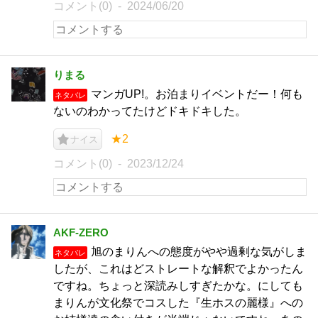
コメント(0)
2024/06/20
りまる
マンガUP!。お泊まりイベントだー！何も
ネタバレ
ないのわかってたけどドキドキした。
★2
ナイス
コメント(0)
2023/12/24
AKF-ZERO
旭のまりんへの態度がやや過剰な気がしま
ネタバレ
したが、これはどストレートな解釈でよかったん
ですね。ちょっと深読みしすぎたかな。にしても
まりんが文化祭でコスした『生ホスの麗様』への