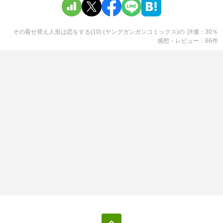
その着せ替え人形は恋をする(10) (ヤングガンガンコミックス)
の
評価
30
％
感想・レビュー
66
件