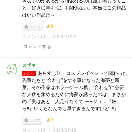
きなものがあるから頑張れるのは誰も同じってこ
と、好きに年も性別も関係ない。本当にこの作品
はいい作品だ～
★8
ナイス
コメント(0)
2024/07/22
スザキ
あらすじ▷ コスプレイベントで関わった
ネタバレ
先輩たちと“合わせ”をする事になった海夢と新
菜。その作品はホラーゲーム棺。“合わせ”に必要
な人数を集めるために海夢が誘ったのは、まさか
の『実はあと二人足りなくて〜〜ジュ…『嫌
っ‼︎』いくらなんでも早すぎるんですけど‼︎‼︎』
★7
ナイス
コメント(0)
2024/07/19