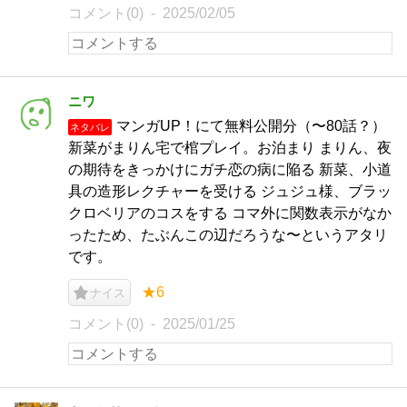
コメント(0)
2025/02/05
ニワ
マンガUP！にて無料公開分（〜80話？）
ネタバレ
新菜がまりん宅で棺プレイ。お泊まり まりん、夜
の期待をきっかけにガチ恋の病に陥る 新菜、小道
具の造形レクチャーを受ける ジュジュ様、ブラッ
クロベリアのコスをする コマ外に関数表示がなか
ったため、たぶんこの辺だろうな〜というアタリ
です。
★6
ナイス
コメント(0)
2025/01/25