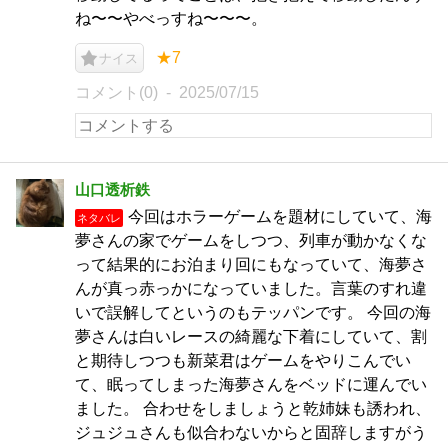
ね〜〜やべっすね〜〜〜。
★7
ナイス
コメント(0)
2025/07/15
山口透析鉄
今回はホラーゲームを題材にしていて、海
ネタバレ
夢さんの家でゲームをしつつ、列車が動かなくな
って結果的にお泊まり回にもなっていて、海夢さ
んが真っ赤っかになっていました。言葉のすれ違
いで誤解してというのもテッパンです。 今回の海
夢さんは白いレースの綺麗な下着にしていて、割
と期待しつつも新菜君はゲームをやりこんでい
て、眠ってしまった海夢さんをベッドに運んでい
ました。 合わせをしましょうと乾姉妹も誘われ、
ジュジュさんも似合わないからと固辞しますがう