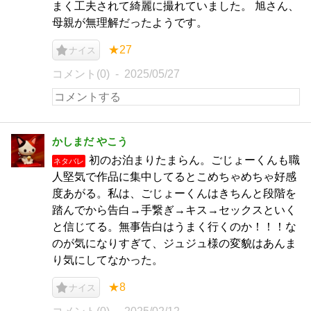
まく工夫されて綺麗に撮れていました。 旭さん、
母親が無理解だったようです。
★27
ナイス
コメント(0)
2025/05/27
かしまだ やこう
初のお泊まりたまらん。ごじょーくんも職
ネタバレ
人堅気で作品に集中してるとこめちゃめちゃ好感
度あがる。私は、ごじょーくんはきちんと段階を
踏んでから告白→手繋ぎ→キス→セックスといく
と信じてる。無事告白はうまく行くのか！！！な
のが気になりすぎて、ジュジュ様の変貌はあんま
り気にしてなかった。
★8
ナイス