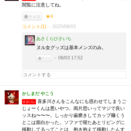
閲覧に注意してね。
★4
ナイス
コメント(1)
2025/08/03
あさくらひさいち
ヌル女グッズは基本メンズのみ。
08/03 17:52
ナイス
かしまだ やこう
喜多川さんをこんなにも惑わせてしまうご
ネタバレ
じょーくんは悪いやつ。両片思いってマジで良い
ッスね〜〜〜。しっかり歯磨きしてカップ麺くう
とこは面白かった。ソファで寝たあとリビングに
移動してるってことは、抱き抱えて移動したんす