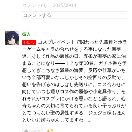
コメント(0)
2025/09/14
彼方
コスプレイベントで関わった先輩達とホラ
ネタバレ
ーゲームキャラの合わせをする事になった海夢
達。そして作品の履修の日、五条が海夢の家に泊
まることになり───！？な第10巻。ガチ本番を予
想してぎこちなさ満載の海夢、反応や仕草がいち
いち全部可愛いな…しかしその空回りの反動で、
想いを告げるのはしばし先送りに。コス合わせに
向けていつも通りコス作の履修や小道具作り、そ
れぞれがコスプレにかける思いなども語られ、心
寿ちゃんの大切に育てられている良い子っぷりが
とてつもない聖の属性すぎる…ジュジュ様もほん
といいお姉ちゃんしてますわ…。
★8
ナイス