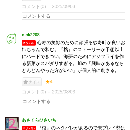
コメント(0)
2025/09/03
nick2208
心寿の笑顔のために頑張る紗寿叶が良いお
ネタバレ
姉ちゃんで和む。『棺』のストーリーが予想以上
にハードできつい。海夢のためにアジフライを作
る新菜がスパダリすぎる。旭の「興味があるなら
どんどんやった方がいい」が個人的に刺さる。
★4
ナイス
コメント(0)
2025/08/03
あさくらひさいち
『棺』のネタバレがあるので未プレイ勢は
ネタバレ