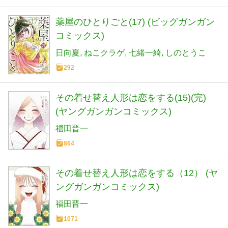
薬屋のひとりごと(17) (ビッグガンガン
コミックス)
日向夏
ねこクラゲ
七緒一綺
しのとうこ
292
その着せ替え人形は恋をする(15)(完)
(ヤングガンガンコミックス)
福田晋一
864
その着せ替え人形は恋をする（12） (ヤ
ングガンガンコミックス)
福田晋一
1071