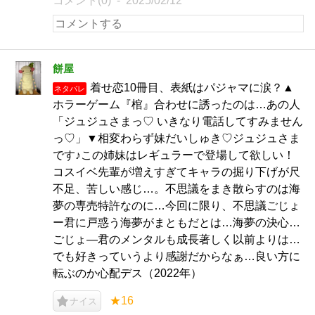
コメント(0)
2025/02/12
餅屋
着せ恋10冊目、表紙はパジャマに涙？▲
ネタバレ
ホラーゲーム『棺』合わせに誘ったのは…あの人
「ジュジュさまっ♡ いきなり電話してすみません
っ♡」▼相変わらず妹だいしゅき♡ジュジュさま
です♪この姉妹はレギュラーで登場して欲しい！
コスイベ先輩が増えすぎてキャラの掘り下げが尺
不足、苦しい感じ…。不思議をまき散らすのは海
夢の専売特許なのに…今回に限り、不思議ごじょ
ー君に戸惑う海夢がまともだとは…海夢の決心…
ごじょ―君のメンタルも成長著しく以前よりは…
でも好きっていうより感謝だからなぁ…良い方に
転ぶのか心配デス（2022年）
★16
ナイス