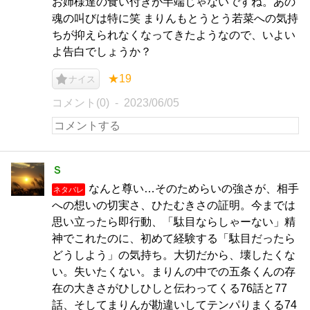
お姉様達の食い付きが半端じゃないですね。あの
魂の叫びは特に笑 まりんもとうとう若菜への気持
ちが抑えられなくなってきたようなので、いよい
よ告白でしょうか？
★19
ナイス
コメント(0)
2023/06/05
Ｓ
なんと尊い…そのためらいの強さが、相手
ネタバレ
への想いの切実さ、ひたむきさの証明。今までは
思い立ったら即行動、「駄目ならしゃーない」精
神でこれたのに、初めて経験する「駄目だったら
どうしよう」の気持ち。大切だから、壊したくな
い。失いたくない。まりんの中での五条くんの存
在の大きさがひしひしと伝わってくる76話と77
話、そしてまりんが勘違いしてテンパりまくる74