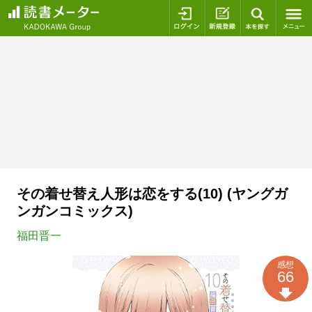
ログイン
新規登録
本を探
その着せ替え人形は恋をする(10) (ヤングガ
ンガンコミックス)
福田晋一
感想
66