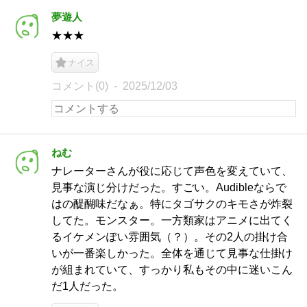
夢遊人
★★★
ナイス
コメント(0)
2025/12/03
ねむ
ナレーターさんが役に応じて声色を変えていて、
見事な演じ分けだった。すごい。Audibleならで
はの醍醐味だなぁ。特にタゴサクのキモさが炸裂
してた。モンスター。一方類家はアニメに出てく
るイケメンぽい雰囲気（？）。その2人の掛け合
いが一番楽しかった。全体を通じて見事な仕掛け
が組まれていて、すっかり私もその中に迷いこん
だ1人だった。