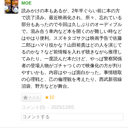
MOE
読みかけの本もあるが、2年半ぐらい前に本の方
で読了済み。最近映画化され、所々、忘れている
部分もあったので今回は久しぶりのオーディブル
で。混み合う車内など本を開くのが難しい時など
はやはり便利。スズキタゴサクは映画予告で佐藤
二郎はハマり役かな？山田裕貴はどの人を演じて
るのかな？など前情報を入れず聴きながら推理し
てみたり。一度読んだ本だけど、やっぱ警察関係
者の登場人物がゴチャつくので映像化の方が判り
やすいかも。内容はやっぱ面白かった。事情聴取
の心理戦と、己の倫理観を考えたり。西武新宿線
沼袋、野方などが舞台。
★10
ナイス
コメント(0)
2025/12/05