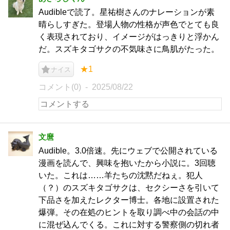
Audibleで読了。星祐樹さんのナレーションが素
晴らしすぎた。登場人物の性格が声色でとても良
く表現されており、イメージがはっきりと浮かん
だ。スズキタゴサクの不気味さに鳥肌がたった。
★1
ナイス
コメント(0)
2025/08/22
文麿
Audible。3.0倍速。先にウェブで公開されている
漫画を読んで、興味を抱いたから小説に。3回聴
いた。これは……羊たちの沈黙だねぇ。犯人
（？）のスズキタゴサクは、セクシーさを引いて
下品さを加えたレクター博士。各地に設置された
爆弾。その在処のヒントを取り調べ中の会話の中
に混ぜ込んでくる。これに対する警察側の切れ者