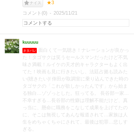
★3
ナイス
コメント(0)
2025/11/21
kuuuuu
面白くて一気聴き！ナレーションが良かっ
ネタバレ
た！タゴサクは笑うセールスマンだったけど不気
味さ満載！ルイケの天才的キャラクターもよく出
てた！映画も見に行きたいし、法廷占拠も読みた
い(聴きたい)! 倖田が取調室に乗り込んできた時の
タゴサクの「これが欲しかったんです」から始ま
る独白…ゾゾっとした。狂ってる。 長谷部一家…
不幸すぎる…長谷部の性癖は理解不能だけど、真
っ当に、懸命に職務をこなして成果を上げてたの
に、そこは無視してあんな報道されて…家族は人
生をめちゃくちゃにされて、最後は犯罪…悲しす
ぎる。