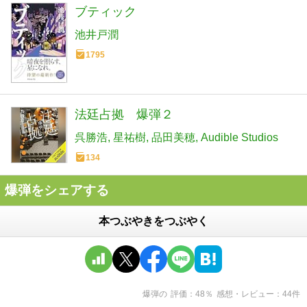
ブティック
池井戸潤
1795
法廷占拠 爆弾２
呉勝浩
星祐樹
品田美穂
Audible Studios
134
爆弾をシェアする
本つぶやきをつぶやく
爆弾
の
評価
48
％
感想・レビュー
44
件