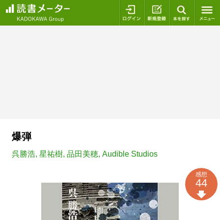
ログイン
新規登録
本を探
爆弾
呉勝浩
,
星祐樹
,
品田美穂
,
Audible Studios
感想
44