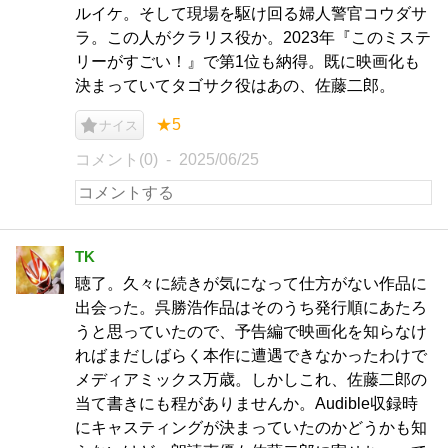
ルイケ。そして現場を駆け回る婦人警官コウダサ
ラ。この人がクラリス役か。2023年『このミステ
リーがすごい！』で第1位も納得。既に映画化も
決まっていてタゴサク役はあの、佐藤二郎。
★5
ナイス
コメント(0)
2025/06/25
TK
聴了。久々に続きが気になって仕方がない作品に
出会った。呉勝浩作品はそのうち発行順にあたろ
うと思っていたので、予告編で映画化を知らなけ
ればまだしばらく本作に遭遇できなかったわけで
メディアミックス万歳。しかしこれ、佐藤二郎の
当て書きにも程がありませんか。Audible収録時
にキャスティングが決まっていたのかどうかも知