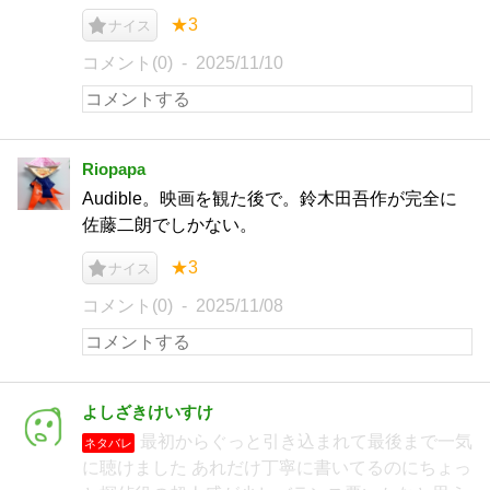
★3
ナイス
コメント(0)
2025/11/10
Riopapa
Audible。映画を観た後で。鈴木田吾作が完全に
佐藤二朗でしかない。
★3
ナイス
コメント(0)
2025/11/08
よしざきけいすけ
最初からぐっと引き込まれて最後まで一気
ネタバレ
に聴けました あれだけ丁寧に書いてるのにちょっ