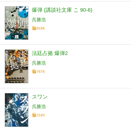
爆弾 (講談社文庫 こ 90-6)
呉勝浩
8166
法廷占拠 爆弾2
呉勝浩
7678
スワン
呉勝浩
3184