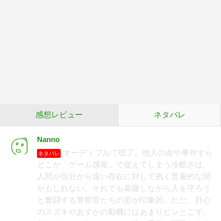
感想レビュー
ネタバレ
Nanno
オーディブルで聴了。他人の命や事件すら
ネタバレ
どこか「ゲーム感覚」で捉えてしまう冷酷さは、
人間が自分から遠い存在に対して抱く普遍的な闇
かもしれない。それでも葛藤しながら人を守ろう
と奮闘する警察官たちの姿が印象的。ただ、肝心
のスズキやあすかの動機にはあまりピンとこず、