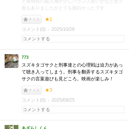
と探偵役の超人感が少しバランス悪いかなと思う
面もありましたがとても面白かったです
★1
ナイス
コメント(0)
2025/10/28
773
スズキタゴサクと刑事達との心理戦は迫力があっ
て聴き入ってしまう。刑事を翻弄するスズキタゴ
サクの言葉遊びも見どころ。映画が楽しみ！
★3
ナイス
コメント(0)
2025/09/25
あざらしくん