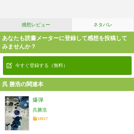
感想レビュー
ネタバレ
あなたも読書メーターに登録して感想を投稿して
みませんか？
今すぐ登録する（無料）
呉 勝浩の関連本
爆弾
呉勝浩
18817