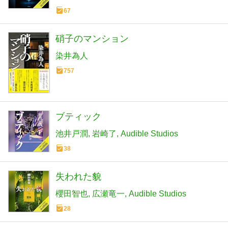
67
硝子のマンション
染井為人
757
ブティック
池井戸潤
岩崎了
Audible Studios
38
失われた貌
櫻田智也
広瀬竜一
Audible Studios
28