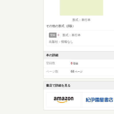
形式：単行本
その他の形式（β版）
形式：単行本
登録
0
出版社：情報なし
本の詳細
登録数
0
登録
ページ数
68
ページ
書店で詳細を見る