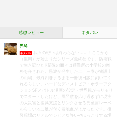
感想レビュー
ネタバレ
界烏
我々の戦いは終わらない……！ここから
ネタバレ
（復興）が始まりだシリーズ最終巻です。防衛戦
で生き延びたK部隊の面々は避難所の小学校の雑
務を任された。黒波が発生した二、三巻が物語上
の山場。最終四巻まるまる一冊後日談に割いてく
れるらしい。ハードなディストピア・ホラーアク
ションSF／バトル漫画の設定・世界観がモリモリ
でスタートしたけど、風呂敷を広げ過ぎずに現実
の大災害と復興支援とリンクさせる児童書レーベ
ルらしい地に足が付く着地点がよかったです。復
興現場のリアルでシビアな諍いやほっこりする場