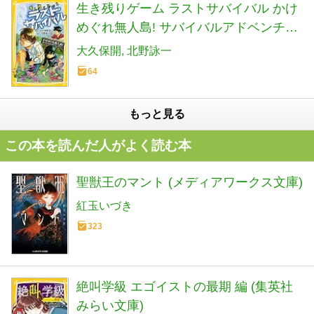
生き残りゲーム ラストサバイバル かけ
めぐれ無人島! サバイバルアドベンチャ
ー (集英社みらい文庫)
大久保開
北野詠一
64
もっと見る
この本を読んだ人がよく読む本
聖獣王のマント (メディアワークス文庫)
紅玉いづき
323
絶叫学級 エゴイストの最期 編 (集英社
みらい文庫)