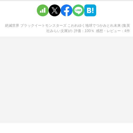
絶滅世界 ブラックイートモンスターズ こわれゆく地球でつかみとれ未来 (集英
社みらい文庫)
の
評価
100
％
感想・レビュー
4
件