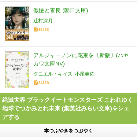
傲慢と善良 (朝日文庫)
辻村深月
42533
アルジャーノンに花束を〔新版〕(ハヤ
カワ文庫NV)
ダニエル・キイス
小尾芙佐
24139
絶滅世界 ブラックイートモンスターズ こわれゆく
地球でつかみとれ未来 (集英社みらい文庫)をシェ
アする
本つぶやきをつぶやく