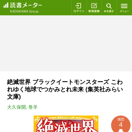
ログイン
新規登録
本を探
絶滅世界 ブラックイートモンスターズ こわ
れゆく地球でつかみとれ未来 (集英社みらい
文庫)
大久保開
,
巻羊
感想
4