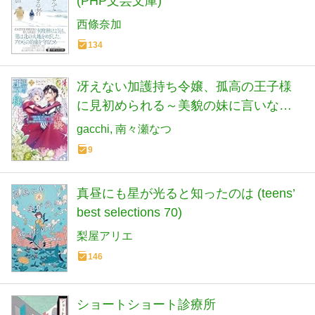
(PHP文芸文庫)
西條奈加
134
冴えない加護持ち令嬢、孤高の王子様
に見初められる～美貌の妹に言いなり
の家族を捨てたら、真の能力が開花し
gacchi
南々瀬なつ
ました～（２） (Mノベルスf)
9
真昼にも星が光ると知ったのは (teens’
best selections 70)
梨屋アリエ
146
ショートショート診療所