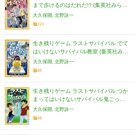
まで歩けるのはだれだ!? (集英社みらい
文庫)
大久保開
北野詠一
123
生き残りゲーム ラストサバイバル でて
はいけないサバイバル教室 (集英社みら
い文庫)
大久保開
北野詠一
85
生き残りゲーム ラストサバイバル つか
まってはいけないサバイバル鬼ごっこ
(集英社みらい文庫)
大久保開
北野詠一
68