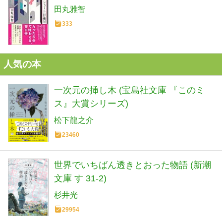
田丸雅智
333
人気の本
一次元の挿し木 (宝島社文庫 『このミ
ス』大賞シリーズ)
松下龍之介
23460
世界でいちばん透きとおった物語 (新潮
文庫 す 31-2)
杉井光
29954