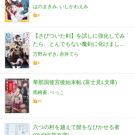
はのまきみ
いしかわえみ
9
【さびついた剣】を試しに強化してみ
たら、とんでもない魔剣に化けました 2
(カドカワBOOKS)
万野みずき
赤井てら
8
華那国後宮後始末帖 (富士見L文庫)
黒崎蒼
べっこ
41
六つの村を越えて髭をなびかせる者