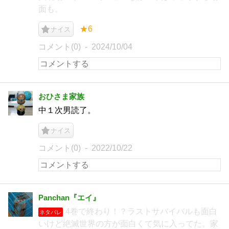
面も。
★6
ナイス
コメント(0)
2024/10/04
おひさま家族
中１次男読了。
ナイス
コメント(0)
2022/10/22
Panchan『エイ』
4巻で終わり！？ラストサバイバルも面白
ネタバレ
いけど絶滅世界の方が面白くて気に入ってた。家