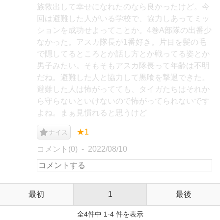
族救出して幸せになれたのなら良かったけど。今
回は避難した人がいる学校で、協力しあってミッ
ションを成功せよってことか。4巻A部隊の出番少
なかった。アスカ隊長が1番好き。片目を髪の毛
で隠してるところとか話し方とか戦ってる姿とか
男子みたい。そもそもアスカ隊長って年齢は不明
だね。避難した人と協力して黒喰を撃退できた。
避難した人は怖がってても、タイガたちはそれか
ら守らないといけないので怖がってられないです
よね。まぁ見慣れると思うけど
★1
ナイス
コメント(0)
2022/08/10
最初
1
最後
全4件中 1-4 件を表示