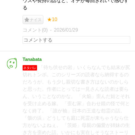
ウスや長持の話など、オチが毎回きれいで感心す
る
★10
ナイス
コメント(0)
2026/01/29
Tanabata
「待ち伏せの岩」いくらなんでも結末が尻
ネタバレ
切れトンボ。このシリーズの読者なら納得するの
だろうが、もう少し親切な書き方はないのかしら
と思った。作者にとっては一見さんな読者は要ら
ん、いうことなのかな。 「火焔」歪んだ姑とそれ
を受け止める嫁。 「歪む家」合わせ鏡の怪で何と
なく終了。 「誰が袖」日本の王道な怨霊の話。
「骸の浜」どうしても庭に死霊が来ちゃうなら仕
方がないよねぇ。 「茨姫」母親の偏愛が姉妹の生
き方を歪めた話。いかにも実在しそうなストーリ