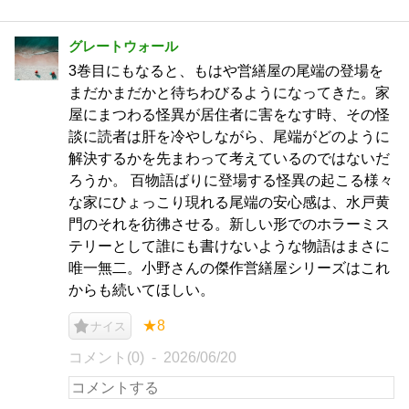
グレートウォール
3巻目にもなると、もはや営繕屋の尾端の登場を
まだかまだかと待ちわびるようになってきた。家
屋にまつわる怪異が居住者に害をなす時、その怪
談に読者は肝を冷やしながら、尾端がどのように
解決するかを先まわって考えているのではないだ
ろうか。 百物語ばりに登場する怪異の起こる様々
な家にひょっこり現れる尾端の安心感は、水戸黄
門のそれを彷彿させる。新しい形でのホラーミス
テリーとして誰にも書けないような物語はまさに
唯一無二。小野さんの傑作営繕屋シリーズはこれ
からも続いてほしい。
★8
ナイス
コメント(0)
2026/06/20