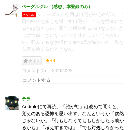
ベーグルグル （感想、本登録のみ）
シリーズ３。今回は自宅が中心の話で、１
ネタバレ
日の中でも多くを過ごす自宅が、こんな怪奇にな
るのは恐ろしい。完全に解決するわけないが、少
しずつ前向きになっていき共存していくのがい
い。死んでもなお根付く姑の話が怖かった、私な
ら家を捨てるだろうなあ。
★49
ナイス
コメント(0)
2026/02/21
テラ
Audibleにて再読。「誰が袖」は改めて聞くと、
覚えのある恐怖を思い出す。なんというか「偶然
じゃないか」「何もしなくてももしかしたら助か
るかも」「考えすぎでは」「でも対処しなかった