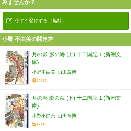
みませんか？
今すぐ登録する（無料）
小野 不由美の関連本
月の影 影の海 (上) 十二国記 1 (新潮文
庫)
小野不由美
山田章博
20132
月の影 影の海 (下) 十二国記 1 (新潮文
庫)
小野不由美
山田章博
17116