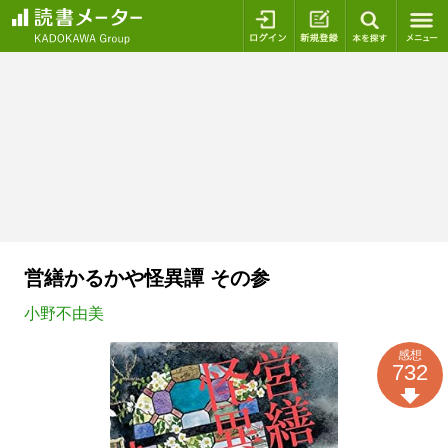
ログイン
新規登録
本を探
営繕かるかや怪異譚 その参
小野不由美
感想
732