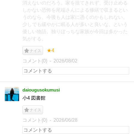
消えないのだろう。家を捨てきれず、受け止める
しかない恐怖を尾端さんによる修繕で収まるとい
うのなら、今後も人は家に憑くのかもしれない。
少しでも緩やかに眠る人が多いと良いな、という
優しい物語。独りぼっちな家族が今回は多かった
気がする。
★4
ナイス
コメント(0)
2026/08/02
daiougusokumusi
小4 図書館
ナイス
コメント(0)
2026/06/28