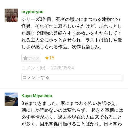
cryptoryou
シリーズ3作目、死者の思いにまつわる建物での
怪異。それぞれに恐ろしいんだけど、ふわっとし
た感じで建物の営繕をすすめ救いをもたらしてく
れる主人公にホッとさせられ、ラストは癒しや優
しさが感じられる作品。次作も楽しみ。
★15
ナイス
コメント(0)
2026/05/24
Kayo Miyashita
3巻まできました。家にまつわる怖いお話ゆえ、
朝にしか読めないのは変わらず。 起きる事柄には
必ず事情があり、過去や現在の人由来であること
が多く、因果関係は頷けることばかり。日々関わ