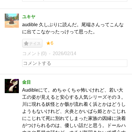
ユキヤ
audible 久しぶりに読んだ。尾端さんってこんな
に出てこなかったっけって思った。
★6
ナイス
コメント(0)
2026/02/14
金目
Audibleにて。めちゃくちゃ怖いけれど、若い大
工の姿が見えると安心する人気シリーズその３。
川に現れる妖怪とか骸が流れ着く浜とかはどうし
ようもないけれど、火炎とかいばら姫とかこじれ
にこじれて死に別れてしまった家族の因縁に決着
がつけられるのは、優しい話だと思う。ドールハ