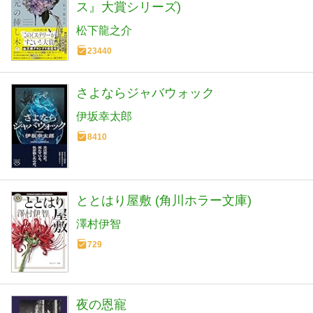
ス』大賞シリーズ)
松下龍之介
23440
さよならジャバウォック
伊坂幸太郎
8410
ととはり屋敷 (角川ホラー文庫)
澤村伊智
729
夜の恩寵