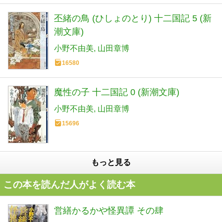
丕緒の鳥 (ひしょのとり) 十二国記 5 (新
潮文庫)
小野不由美
山田章博
16580
魔性の子 十二国記 0 (新潮文庫)
小野不由美
山田章博
15696
もっと見る
この本を読んだ人がよく読む本
営繕かるかや怪異譚 その肆