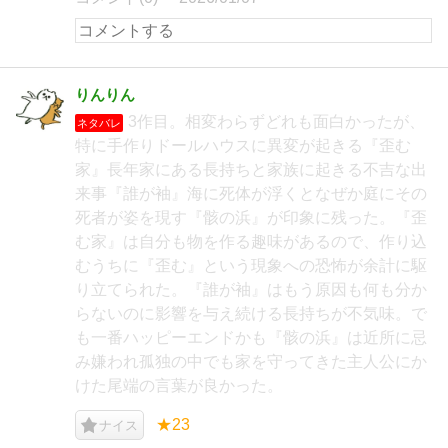
りんりん
3作目。相変わらずどれも面白かったが、
ネタバレ
特に手作りドールハウスに異変が起きる『歪む
家』長年家にある長持ちと家族に起きる不吉な出
来事『誰が袖』海に死体が浮くとなぜか庭にその
死者が姿を現す『骸の浜』が印象に残った。『歪
む家』は自分も物を作る趣味があるので、作り込
むうちに『歪む』という現象への恐怖が余計に駆
り立てられた。『誰が袖』はもう原因も何も分か
らないのに影響を与え続ける長持ちが不気味。で
も一番ハッピーエンドかも『骸の浜』は近所に忌
み嫌われ孤独の中でも家を守ってきた主人公にか
けた尾端の言葉が良かった。
★23
ナイス