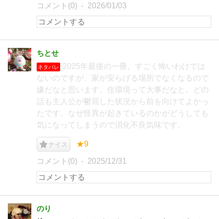
コメント(0)
2026/01/03
ちとせ
2025年最後の一冊。すごく怖いわけでは
ネタバレ
ないのですが、家が安らげる場所でなくなるので
嫌だなと思います。住環境って大事だなと。どの
話も主人公が鬱屈した状況から前を向けてよかっ
たです。なぜ怪異が起きているのかがどうしても
気になってしまうので消化不良気味です。
★9
ナイス
コメント(0)
2025/12/31
のり