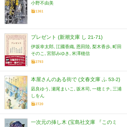
小野不由美
1361
プレゼント (新潮文庫 し 21-71)
伊坂幸太郎
江國香織
恩田陸
梨木香歩
町田
そのこ
宮部みゆき
米澤穂信
2793
本屋さんのある街で (文春文庫 ふ 53-2)
凪良ゆう
瀬尾まいこ
坂木司
一穂ミチ
三浦
しをん
2720
一次元の挿し木 (宝島社文庫 『このミ