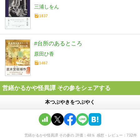
三浦しをん
1837
#台所のあるところ
原田ひ香
1467
営繕かるかや怪異譚 その参をシェアする
本つぶやきをつぶやく
営繕かるかや怪異譚 その参
の
評価
48
％
感想・レビュー
732
件