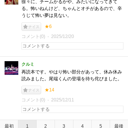
徐々に、チームかるかや、みたいになってきて
る。怖いねんけど、ちゃんとオチがあるので、辛
うじて怖い夢は見ない。
★6
ナイス
コメント(0)
2025/12/20
クルミ
再読本です。やはり怖い部分があって、休み休み
読みました。尾端くんの登場を待ち侘びました。
★14
ナイス
コメント(0)
2025/12/11
最初
1
2
3
4
5
最後