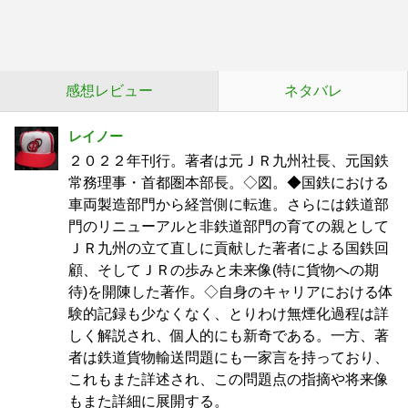
感想レビュー
ネタバレ
レイノー
２０２２年刊行。著者は元ＪＲ九州社長、元国鉄
常務理事・首都圏本部長。◇図。◆国鉄における
車両製造部門から経営側に転進。さらには鉄道部
門のリニューアルと非鉄道部門の育ての親として
ＪＲ九州の立て直しに貢献した著者による国鉄回
顧、そしてＪＲの歩みと未来像(特に貨物への期
待)を開陳した著作。◇自身のキャリアにおける体
験的記録も少なくなく、とりわけ無煙化過程は詳
しく解説され、個人的にも新奇である。一方、著
者は鉄道貨物輸送問題にも一家言を持っており、
これもまた詳述され、この問題点の指摘や将来像
もまた詳細に展開する。