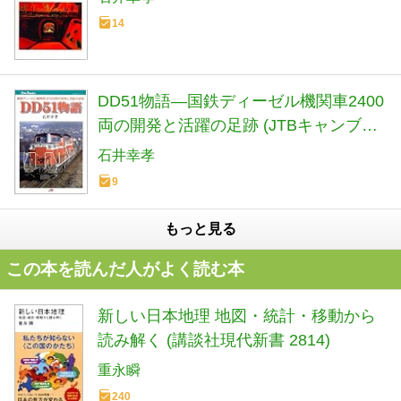
14
DD51物語―国鉄ディーゼル機関車2400
両の開発と活躍の足跡 (JTBキャンブッ
クス)
石井幸孝
9
もっと見る
この本を読んだ人がよく読む本
新しい日本地理 地図・統計・移動から
読み解く (講談社現代新書 2814)
重永瞬
240