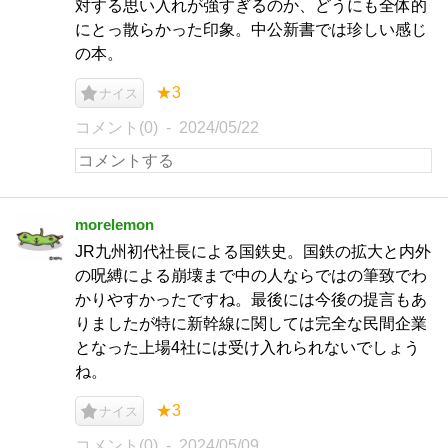
対する思い入れが強すぎるのか、どうにも全体的
にとっ散らかった印象。中公新書では珍しい感じ
の本。
★3
ナイス
コメント(0)
2024/05/22
morelemon
JR九州初代社長による国鉄史。国鉄の拡大と内外
の呪縛による崩壊まで中の人ならではの筆致でわ
かりやすかったですね。最後には今後の提言もあ
りましたが特に新幹線に関しては完全な民間企業
となった上場4社には受け入れられないでしょう
ね。
★3
ナイス
コメント(0)
2024/05/09