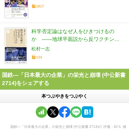
1817
科学否定論はなぜ人をひきつけるの
か ――地球平面説から反ワクチンま
で (ちくま新書 １９２２)
松村一志
134
国鉄―「日本最大の企業」の栄光と崩壊 (中公新書
2714)をシェアする
本つぶやきをつぶやく
国鉄―「日本最大の企業」の栄光と崩壊 (中公新書 2714)
の
評価
82
％
感