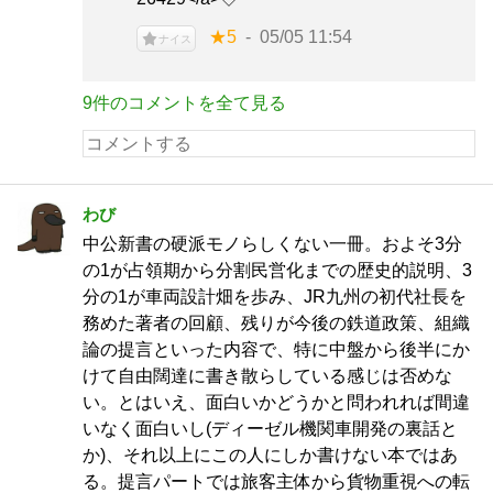
★5
05/05 11:54
ナイス
9件のコメントを全て見る
わび
中公新書の硬派モノらしくない一冊。およそ3分
の1が占領期から分割民営化までの歴史的説明、3
分の1が車両設計畑を歩み、JR九州の初代社長を
務めた著者の回顧、残りが今後の鉄道政策、組織
論の提言といった内容で、特に中盤から後半にか
けて自由闊達に書き散らしている感じは否めな
い。とはいえ、面白いかどうかと問われれば間違
いなく面白いし(ディーゼル機関車開発の裏話と
か)、それ以上にこの人にしか書けない本ではあ
る。提言パートでは旅客主体から貨物重視への転