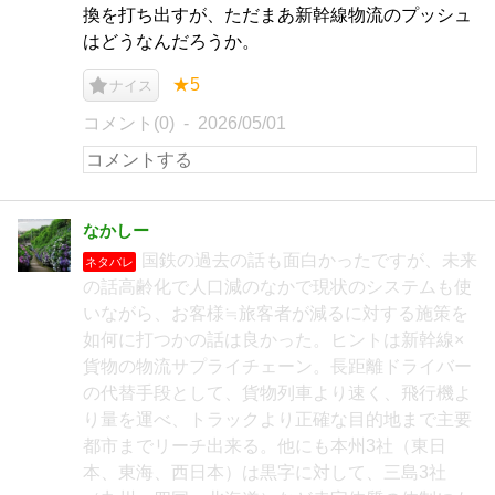
換を打ち出すが、ただまあ新幹線物流のプッシュ
はどうなんだろうか。
★5
ナイス
コメント(0)
2026/05/01
なかしー
国鉄の過去の話も面白かったですが、未来
ネタバレ
の話高齢化で人口減のなかで現状のシステムも使
いながら、お客様≒旅客者が減るに対する施策を
如何に打つかの話は良かった。ヒントは新幹線×
貨物の物流サプライチェーン。長距離ドライバー
の代替手段として、貨物列車より速く、飛行機よ
り量を運べ、トラックより正確な目的地まで主要
都市までリーチ出来る。他にも本州3社（東日
本、東海、西日本）は黒字に対して、三島3社