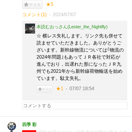
★5
ナイス
コメント(1)
2024/07/07
本読むおっさん(Lester_the_Nightfly)
☆ 横レス失礼します。リンク先も併せて
読ませていただきました。ありがとうご
ざいます。新幹線物流については｢物流の
2024年問題｣もあってＪＲ各社で対応が
進んでおり，出遅れた形になったＪＲ九
州でも2021年から新幹線荷物輸送を始め
ています。駄文失礼。
★1
07/07 18:54
ナイス
四季 彩