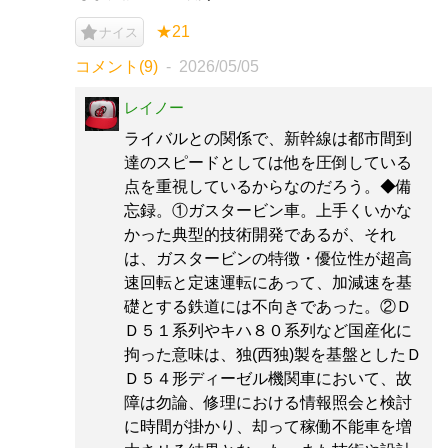
★21
ナイス
コメント(9)
2026/05/05
レイノー
ライバルとの関係で、新幹線は都市間到
達のスピードとしては他を圧倒している
点を重視しているからなのだろう。◆備
忘録。①ガスタービン車。上手くいかな
かった典型的技術開発であるが、それ
は、ガスタービンの特徴・優位性が超高
速回転と定速運転にあって、加減速を基
礎とする鉄道には不向きであった。②Ｄ
Ｄ５１系列やキハ８０系列など国産化に
拘った意味は、独(西独)製を基盤としたＤ
Ｄ５４形ディーゼル機関車において、故
障は勿論、修理における情報照会と検討
に時間が掛かり、却って稼働不能車を増