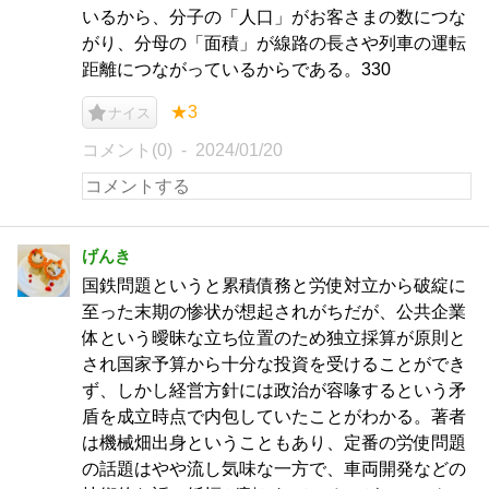
いるから、分子の「人口」がお客さまの数につな
がり、分母の「面積」が線路の長さや列車の運転
距離につながっているからである。330
★3
ナイス
コメント(0)
2024/01/20
げんき
国鉄問題というと累積債務と労使対立から破綻に
至った末期の惨状が想起されがちだが、公共企業
体という曖昧な立ち位置のため独立採算が原則と
され国家予算から十分な投資を受けることができ
ず、しかし経営方針には政治が容喙するという矛
盾を成立時点で内包していたことがわかる。著者
は機械畑出身ということもあり、定番の労使問題
の話題はやや流し気味な一方で、車両開発などの