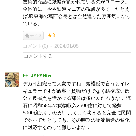
技術的な話に紙幅が割かれているのがユニーク。
全体的に、やや鉄道マニアの視点が多く、たとえ
ばJR東海の葛西会長とは全然違った雰囲気になっ
ている。
★8
ナイス
コメント(0)
2024/01/08
FFLJAPANter
デカイ組織って大変ですね…規模感で言うとイレ
ギュラーですが旅客・貨物だけでなく結構広い部
分で反省点を活かせる部分は多いんだろうな… 流
石に昭和58年の貨物収入2500億に対して経費
5000億は引いたが、よくよく考えると完全に民間
でやってたとしても、その時期の物流構造の変化
に対応するのって難しいよな…