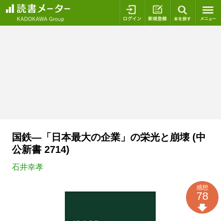
ログイン
新規登録
本を探
国鉄―「日本最大の企業」の栄光と崩壊 (中
公新書 2714)
石井幸孝
感想
78