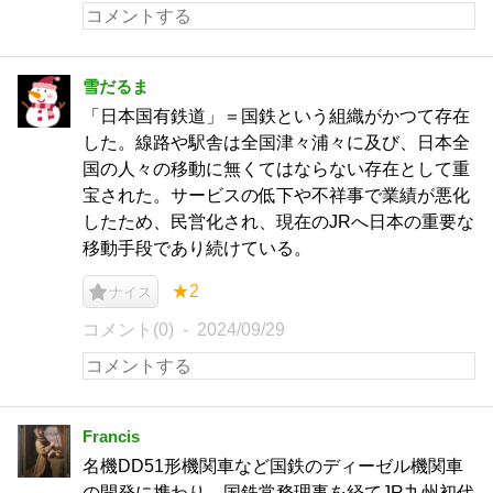
雪だるま
「日本国有鉄道」＝国鉄という組織がかつて存在
した。線路や駅舎は全国津々浦々に及び、日本全
国の人々の移動に無くてはならない存在として重
宝された。サービスの低下や不祥事で業績が悪化
したため、民営化され、現在のJRへ日本の重要な
移動手段であり続けている。
★2
ナイス
コメント(0)
2024/09/29
Francis
名機DD51形機関車など国鉄のディーゼル機関車
の開発に携わり、国鉄常務理事を経てJR九州初代