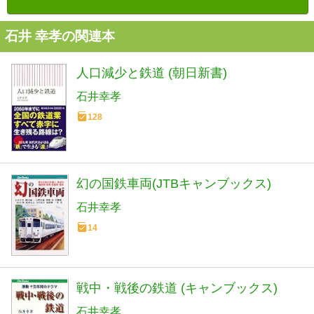
石井 幸孝の関連本
人口減少と鉄道 (朝日新書)
石井幸孝
128
幻の国鉄車両(JTBキャンブックス)
石井幸孝
14
戦中・戦後の鉄道 (キャンブックス)
石井幸孝