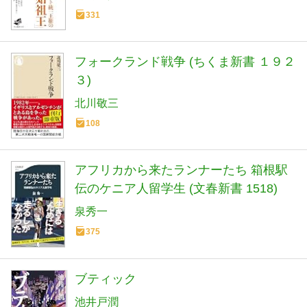
331
フォークランド戦争 (ちくま新書 １９２
３)
北川敬三
108
アフリカから来たランナーたち 箱根駅
伝のケニア人留学生 (文春新書 1518)
泉秀一
375
ブティック
池井戸潤