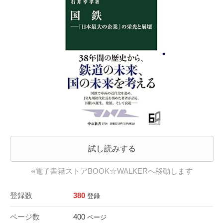
試し読みする
※電子書籍ストアBOOK☆WALKERへ移動します
登録数
380
登録
ページ数
400
ページ