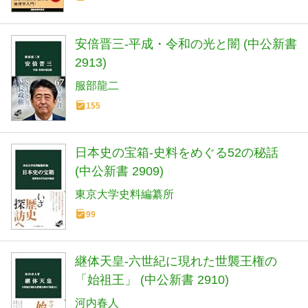
安倍晋三-平成・令和の光と闇 (中公新書
2913)
服部龍二
155
日本史の宝箱-史料をめぐる52の秘話
(中公新書 2909)
東京大学史料編纂所
99
継体天皇-六世紀に現れた世襲王権の
「始祖王」 (中公新書 2910)
河内春人