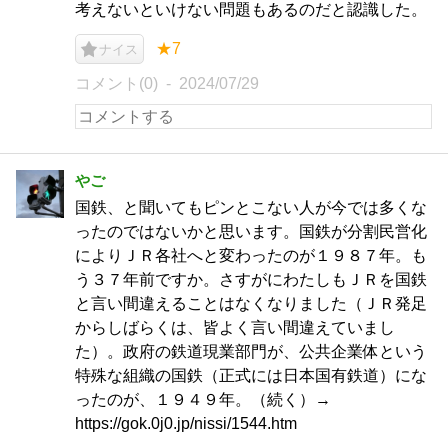
考えないといけない問題もあるのだと認識した。
★7
ナイス
コメント(0)
2024/07/29
やご
国鉄、と聞いてもピンとこない人が今では多くな
ったのではないかと思います。国鉄が分割民営化
によりＪＲ各社へと変わったのが１９８７年。も
う３７年前ですか。さすがにわたしもＪＲを国鉄
と言い間違えることはなくなりました（ＪＲ発足
からしばらくは、皆よく言い間違えていまし
た）。政府の鉄道現業部門が、公共企業体という
特殊な組織の国鉄（正式には日本国有鉄道）にな
ったのが、１９４９年。（続く）→
https://gok.0j0.jp/nissi/1544.htm