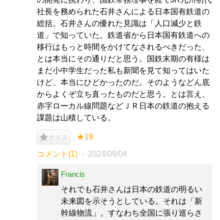
社長を務められた石井さんによる日本国有鉄道の
総括。石井さんの優れた見識は「人口減少と鉄
道」で知っていた。鉄道省から日本国有鉄道への
移行はもっと時間をかけてなされるべきだった、
とは本当にその通りだと思う。国鉄末期の有様は
まだ小中学生だった私も新聞を見て知ってはいた
けど、本当にひどかったのだ。そのようなどん底
からよくぞ立ち直ったものだと思う。とは言え、
赤字ローカル線問題などＪＲ日本の鉄道の抱える
課題は山積している。
★19
ナイス
コメント(1)
2024/09/04
Francis
それでも石井さんは日本の鉄道の明るい
未来図を示そうとしている。それは「新
幹線物流」。すなわち全国に張り巡らさ