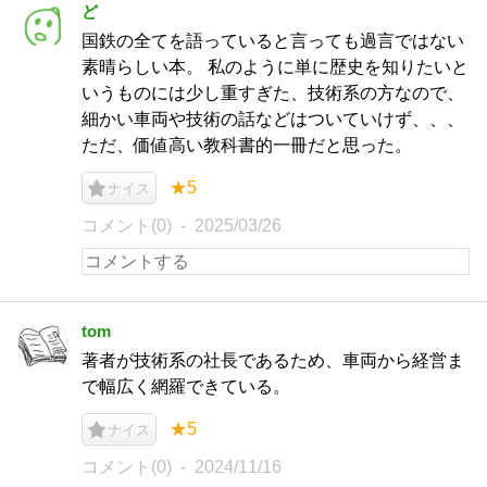
ど
国鉄の全てを語っていると言っても過言ではない
素晴らしい本。 私のように単に歴史を知りたいと
いうものには少し重すぎた、技術系の方なので、
細かい車両や技術の話などはついていけず、、、
ただ、価値高い教科書的一冊だと思った。
★5
ナイス
コメント(0)
2025/03/26
tom
著者が技術系の社長であるため、車両から経営ま
で幅広く網羅できている。
★5
ナイス
コメント(0)
2024/11/16