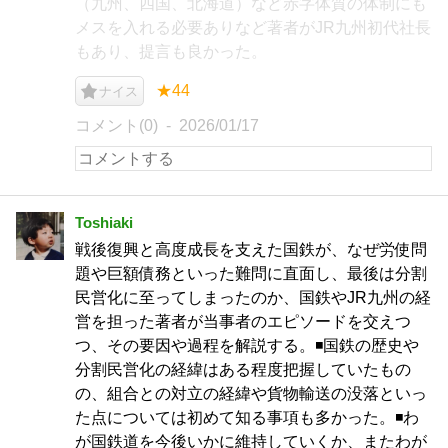
（九州、四国、北海道）など赤字体質の体制にも
メスを入れる必要ありなど著者がJR九州初代社長
もあり、提言も良かった。
★44
ナイス
コメント(0)
2026/01/17
Toshiaki
戦後復興と高度成長を支えた国鉄が、なぜ労使問
題や巨額債務といった難問に直面し、最後は分割
民営化に至ってしまったのか、国鉄やJR九州の経
営を担った著者が当事者のエピソードを交えつ
つ、その要因や過程を解説する。◾️国鉄の歴史や
分割民営化の経緯はある程度把握していたもの
の、組合との対立の経緯や貨物輸送の没落といっ
た点については初めて知る事項も多かった。◾️わ
が国鉄道を今後いかに維持していくか、またわが