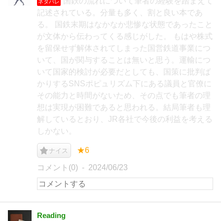
国鉄の流れについて筆者の経験を踏まえて
ネタバレ
記述されている。分量も多く、割と良い本であ
る。 国鉄末期はなかなか悲惨な状態であったこと
が文体から伝わってくる感じがした。 もはや株式
を留保せず解体されてしまった国営鉄道事業につ
いて、国が関与することは無いと思う。運輸につ
いて国家的検討が必要だとしても、国策に批判ば
かりするSNSポピュリズム下にある議員と官僚に
その能力と時間がないため、その点でも筆者の理
想は実現が困難であると思われる。結局筆者も理
解しているとおり、JR各社で今後の利益を考える
しかない。
★6
ナイス
コメント(0)
2024/06/23
Reading