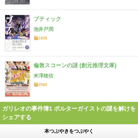
ブティック
池井戸潤
1835
倫敦スコーンの謎 (創元推理文庫)
米澤穂信
2560
ガリレオの事件簿1 ポルターガイストの謎を解けを
シェアする
本つぶやきをつぶやく