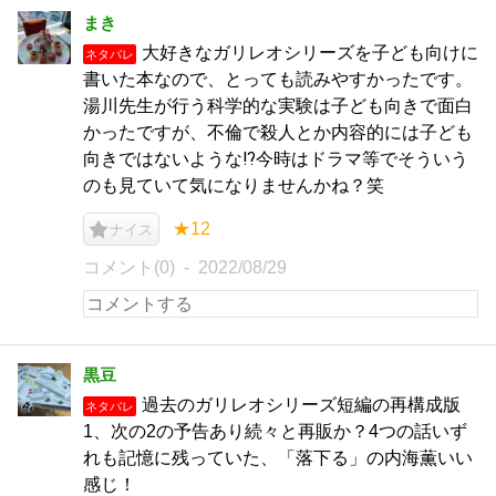
まき
大好きなガリレオシリーズを子ども向けに
ネタバレ
書いた本なので、とっても読みやすかったです。
湯川先生が行う科学的な実験は子ども向きで面白
かったですが、不倫で殺人とか内容的には子ども
向きではないような⁉️今時はドラマ等でそういう
のも見ていて気になりませんかね？笑
★12
ナイス
コメント(0)
2022/08/29
黒豆
過去のガリレオシリーズ短編の再構成版
ネタバレ
1、次の2の予告あり続々と再販か？4つの話いず
れも記憶に残っていた、「落下る」の内海薫いい
感じ！