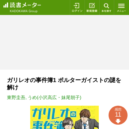
ログイン
新規登録
本を探
ガリレオの事件簿1 ポルターガイストの謎を
解け
東野圭吾
,
うめ(小沢高広・妹尾朝子)
感想
11