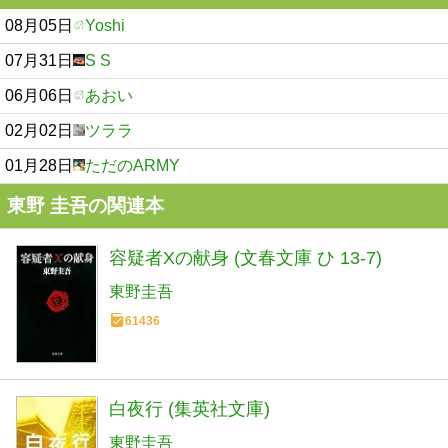
08月05日
Yoshi
07月31日
S S
06月06日
あおい
02月02日
ツララ
01月28日
ただのARMY
東野 圭吾の関連本
容疑者Xの献身 (文春文庫 ひ 13-7)
東野圭吾
61436
白夜行 (集英社文庫)
東野圭吾