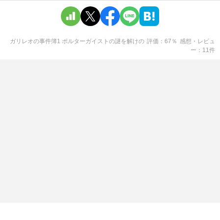
ガリレオの事件簿1 ポルターガイストの謎を解け
の
評価
67
％
感想・レビュ
ー
11
件