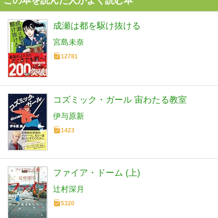
この本を読んだ人がよく読む本
成瀬は都を駆け抜ける
宮島未奈
12781
コズミック・ガール 宙わたる教室
伊与原新
1423
ファイア・ドーム (上)
辻村深月
5320