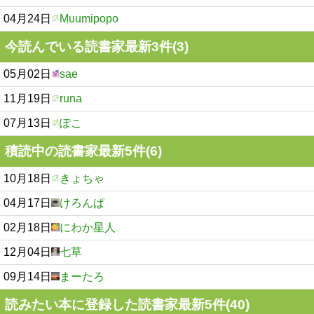
04月24日
Muumipopo
今読んでいる読書家最新3件(3)
05月02日
sae
11月19日
runa
07月13日
ぽこ
積読中の読書家最新5件(6)
10月18日
きょちゃ
04月17日
けろんぱ
02月18日
にわか星人
12月04日
七草
09月14日
まーたろ
読みたい本に登録した読書家最新5件(40)