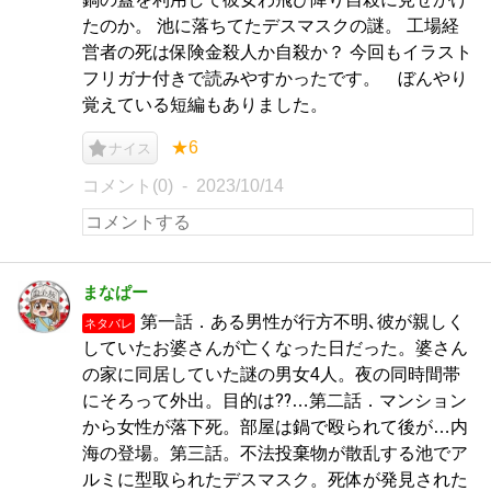
たのか。 池に落ちてたデスマスクの謎。 工場経
営者の死は保険金殺人か自殺か？ 今回もイラスト
フリガナ付きで読みやすかったです。 ぼんやり
覚えている短編もありました。
★6
ナイス
コメント(0)
2023/10/14
まなぱー
第一話．ある男性が行方不明､彼が親しく
ネタバレ
していたお婆さんが亡くなった日だった。婆さん
の家に同居していた謎の男女4人。夜の同時間帯
にそろって外出。目的は⁇…第二話．マンション
から女性が落下死。部屋は鍋で殴られて後が…内
海の登場。第三話。不法投棄物が散乱する池でア
ルミに型取られたデスマスク。死体が発見された