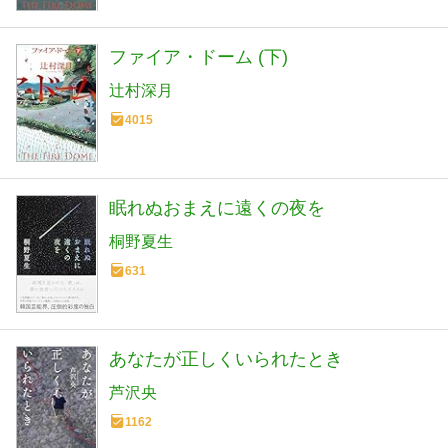
ファイア・ドーム (下)
辻村深月
4015
眠れぬおまえに遠くの夜を
桐野夏生
631
あなたが正しくいられたとき
芦沢央
1162