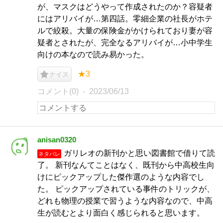
が、マスクはどうやって作成されたのか？容疑者
にはアリバイが…第四話。零細企業の社長がホテ
ルで絞殺。大量の保険金がかけられており妻が容
疑者とされたが、完全なるアリバイが…小中学生
向けの本なので読み易かった。
★3
ナイス
コメント(0)
2023/06/13
anisan0320
ガリレオの新刊かと思い図書館で借りて読
ネタバレ
了。 新刊なんてことはなく、既刊から中高校生向
けにピックアップした傑作選のような内容でし
た。 ピックアップされている事件のトリックが、
どれも物理の授業で習うような内容なので、中高
生が読むとより面白く感じられると思います。