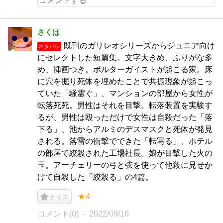
さくは
既刊のガリレオシリーズからジュニア向け
ネタバレ
にセレクトした短篇集。文字大きめ、ふりがな多
め、挿画つき。ポルターガイストが起こる家。床
に穴を掘り死体を埋めたことで共振現象が起こっ
ていた「騒霊ぐ」、マンションの部屋から女性が
転落死死。男性はそれを目撃。転落装置を実験す
るが、男性は殴っただけで女性は自殺だった「落
下る」、池からアルミのデスマスクと死体が発見
される。落雷の衝撃でできた「転写る」、ホテル
の部屋で絞殺された工場社長。娘が目撃した火の
玉。アーチェリーの弓と弦を使って他殺に見せか
けて自殺した「絞殺る」の4篇。
★4
ナイス
コメント(0)
2022/09/16