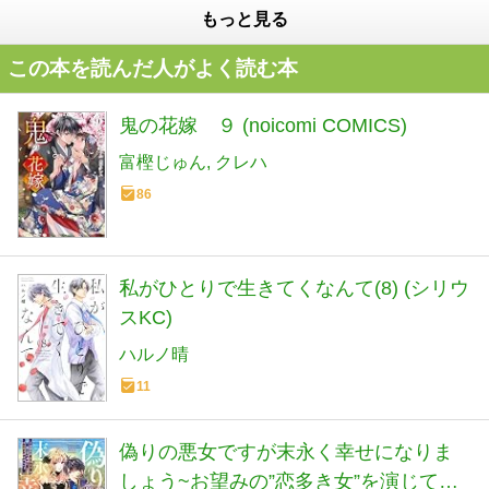
もっと見る
この本を読んだ人がよく読む本
鬼の花嫁 ９ (noicomi COMICS)
富樫じゅん
クレハ
86
私がひとりで生きてくなんて(8) (シリウ
スKC)
ハルノ晴
11
偽りの悪女ですが末永く幸せになりま
しょう~お望みの”恋多き女”を演じてい