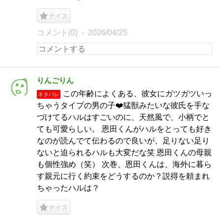
ナイス
コメント(0)
2026/04/25
りんごりん
この年齢によくある、彼女にガツガツいっ
ネタバレ
ちゃうタイプの男の子❤️猛獣みたいな彼氏を手な
づけてるハルはすごいのに、天然風で、小柄でと
ても可愛らしい。 恩田くんがハルをとっても好き
なのが読んでて伝わるので良いが、足りない足り
ないと迫られるハルも大変だな笑 恩田くんの母親
も個性強め（笑） 次巻、恩田くんは、海外に暮ら
す親元に行く約束をどうするのか？説得を頼まれ
ちゃったハルは？
ナイス