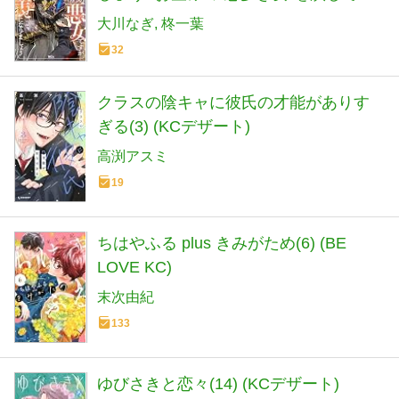
るのに夫の様子がおかしい~(3) (KCx)
大川なぎ
柊一葉
32
クラスの陰キャに彼氏の才能がありす
ぎる(3) (KCデザート)
高渕アスミ
19
ちはやふる plus きみがため(6) (BE
LOVE KC)
末次由紀
133
ゆびさきと恋々(14) (KCデザート)