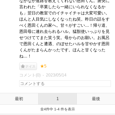
なかなか進路を教えてくれない恩田くん。唐突に
言われた「卒業したら一緒にいられなくなるか
も」翌日の教室でのイチャイチャは大変可愛い。
ほんと人目気にしなくなったね笑。昨日の話をす
べく恩田くんの家へ。甘々がすごい…！帰り道、
恩田母に連れ去られるハル。猛獣使いっぷりを見
せつけててまた笑う笑。母からのお願い。お風呂
で恩田くんと遭遇、のぼせたハルを甘やかす恩田
くんがたまらんかったです。ほんと甘くなった
ね…！
★5
ナイス
コメント(0)
2023/05/14
最初
1
最後
全4件中 1-4 件を表示