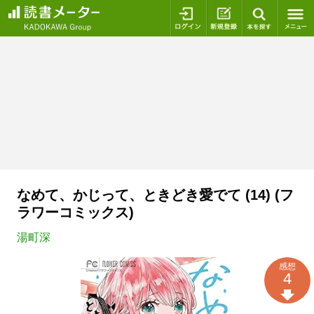
ログイン
新規登録
本を探
なめて、かじって、ときどき愛でて (14) (フ
ラワーコミックス)
湯町深
感想
4