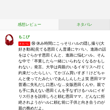
感想レビュー
ネタバレ
もこぴ
⑭ 休み時間にこっそりハルの隠し撮り(大
ネタバレ
好き動画)見てる恩田くん普通にヤバい。進路の話
をはぐらかす恩田くんと、進路に悩むハル。そん
な中で「卒業したら一緒にいられなくなるかもし
れない」発言。大学は両親のいるイギリスへ行く
約束だったらしい。てかゴム買いすぎ！けどちゃ
んと使ってたみたいであんしんしたよ笑 恩田ママ
普通に失礼だし口悪いな…女版恩田くんや。親で
も手に負えない恩田くんを手なずけるハルにイギ
リス行きを説得しろと頼む恩田ママ。どんなに拒
絶されようがハルに頼む前に子供と向き合うのが
親の務めだよ。