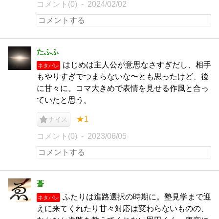
コメント(0)
2024/02/02
たふふ
はじめは主人公が意思なさすぎだし、相手
ネタバレ
もやりすぎでつまらないな〜とも思ったけど、後
に甘々に。コマ大きめで表情を見せる作風と合っ
ていたと思う。
★1
ナイス
コメント(0)
2023/06/05
蒼
ふたりは進路選択の時期に。塾見学まで迎
ネタバレ
えに来てくれたり甘々対応は変わらないものの、