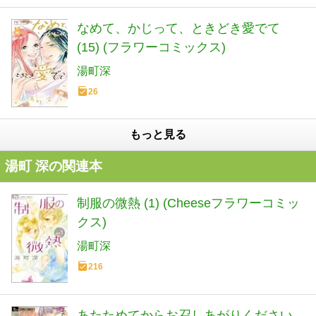
なめて、かじって、ときどき愛でて
(15) (フラワーコミックス)
湯町深
26
もっと見る
湯町 深の関連本
制服の微熱 (1) (Cheeseフラワーコミッ
クス)
湯町深
216
あたためてからお召しあがりください