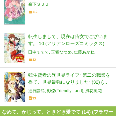
森下ＳＵＵ
112
転生しまして、現在は侍女でございま
す。 10 (アリアンローズコミックス)
田中ててて
玉響なつめ
仁藤あかね
42
転生賢者の異世界ライフ~第二の職業を
得て、世界最強になりました~(32) (ガ
ンガンコミックスUP!)
進行諸島
彭傑(Friendly Land)
風花風花
33
なめて、かじって、ときどき愛でて (14) (フラワー