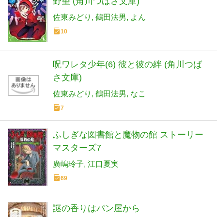
野望 (角川つばさ文庫)
佐東みどり
鶴田法男
よん
10
呪ワレタ少年(6) 彼と彼の絆 (角川つば
さ文庫)
佐東みどり
鶴田法男
なこ
7
ふしぎな図書館と魔物の館 ストーリー
マスターズ7
廣嶋玲子
江口夏実
69
謎の香りはパン屋から