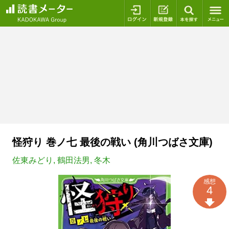
ログイン
新規登録
本を探
怪狩り 巻ノ七 最後の戦い (角川つばさ文庫)
佐東みどり
,
鶴田法男
,
冬木
感想
4