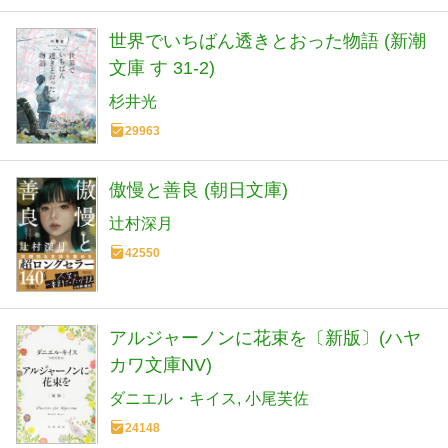
世界でいちばん透きとおった物語 (新潮
文庫 す 31-2)
杉井光
29963
傲慢と善良 (朝日文庫)
辻村深月
42550
アルジャーノンに花束を〔新版〕(ハヤ
カワ文庫NV)
ダニエル・キイス
小尾芙佐
24148