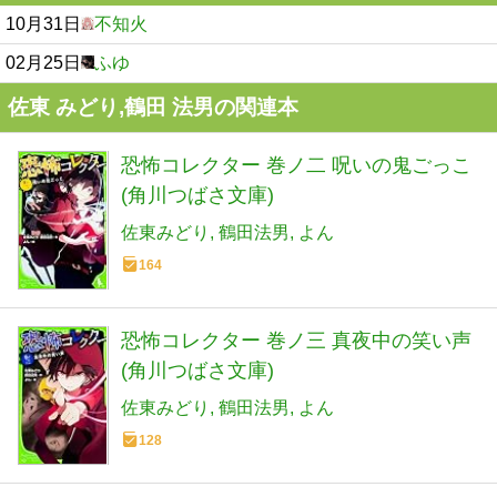
10月31日
不知火
02月25日
ふゆ
佐東 みどり,鶴田 法男の関連本
恐怖コレクター 巻ノ二 呪いの鬼ごっこ
(角川つばさ文庫)
佐東みどり
鶴田法男
よん
164
恐怖コレクター 巻ノ三 真夜中の笑い声
(角川つばさ文庫)
佐東みどり
鶴田法男
よん
128