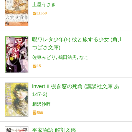
土屋うさぎ
11650
呪ワレタ少年(5) 彼と旅する少女 (角川
つばさ文庫)
佐東みどり
鶴田法男
なこ
15
invert II 覗き窓の死角 (講談社文庫 あ
147-3)
相沢沙呼
588
平家物語 解剖図鑑