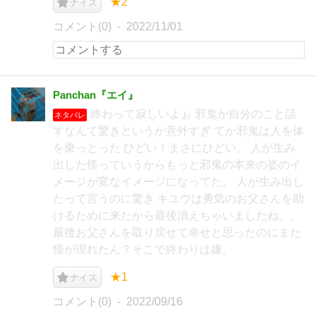
★2
ナイス
コメント(0)
2022/11/01
Panchan『エイ』
終わって寂しいよぉ 邪鬼が自分のこと話
ネタバレ
すなんて驚きというか意外すぎ てか邪鬼は人を体
を乗っとった ひどい！まさにひどい。 人が生み
出した怪っていうからもっと邪鬼の本来の姿のイ
メージが変なイメージになってた。 人が生み出し
たって言うのに驚き キユウは勇気のお父さんを助
けるために来たから最後消えちゃいましたね。。
最後お父さんを取り戻せて幸せと思ったのにまた
怪が現れたん？そこで終わりは嫌。
★1
ナイス
コメント(0)
2022/09/16