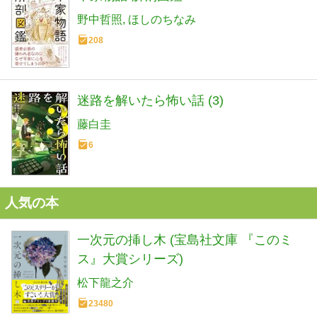
野中哲照
ほしのちなみ
208
迷路を解いたら怖い話 (3)
藤白圭
6
人気の本
一次元の挿し木 (宝島社文庫 『このミ
ス』大賞シリーズ)
松下龍之介
23480