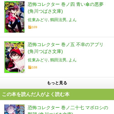
恐怖コレクター 巻ノ四 青い傘の悪夢
(角川つばさ文庫)
佐東みどり
鶴田法男
よん
109
恐怖コレクター 巻ノ五 不幸のアプリ
(角川つばさ文庫)
佐東みどり
鶴田法男
よん
108
もっと見る
この本を読んだ人がよく読む本
恐怖コレクター 巻ノ二十七 マボロシの