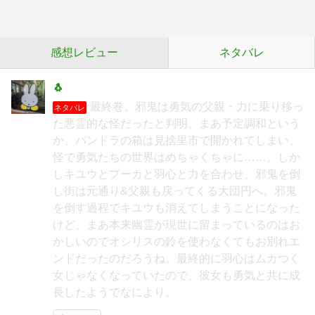
感想レビュー
ネタバレ
🐧
最終巻。邪鬼は勇気の父親・力に乗り移っ
ネタバレ
た悪霊的な怪だったと判明。まあ予定調和という
か、パンドラの箱は見捨里市で開かれてしまい、
怪で勇気たちの世界はめちゃくちゃに……。しか
しキユウとプーカと羽心と力を合わせ、邪鬼を倒
し街は元通り&父親も戻ってくる大団円へ。邪鬼
を倒す過程でキユウも消えてしまうことになった
けど、まあ本来幽霊が現世に留まっているのはお
かしいのでオシリスの鈴を使わなくてもお別れエ
ンドだったのだろうね。最終的に羽心はムカつく
女じゃなくなっていたので、彼女も勇気と共に成
長したようでなにより。