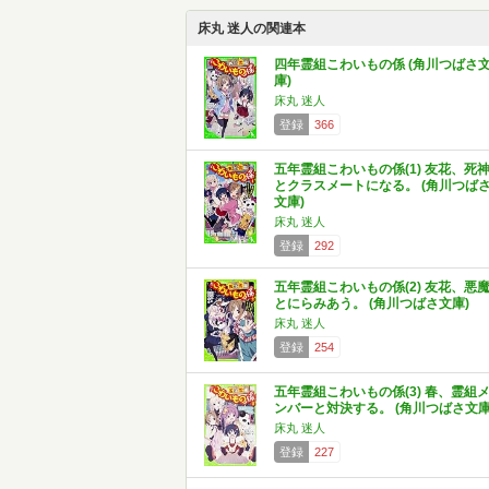
床丸 迷人の関連本
四年霊組こわいもの係 (角川つばさ
庫)
床丸 迷人
登録
366
五年霊組こわいもの係(1) 友花、死
とクラスメートになる。 (角川つば
文庫)
床丸 迷人
登録
292
五年霊組こわいもの係(2) 友花、悪
とにらみあう。 (角川つばさ文庫)
床丸 迷人
登録
254
五年霊組こわいもの係(3) 春、霊組
ンバーと対決する。 (角川つばさ文庫
床丸 迷人
登録
227