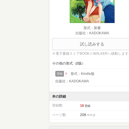
形式：新書
出版社：KADOKAWA
試し読みする
※電子書籍ストアBOOK☆WALKERへ移動します
その他の形式（β版）
形式：Kindle版
登録
0
出版社：KADOKAWA
本の詳細
登録数
16
登録
ページ数
208
ページ