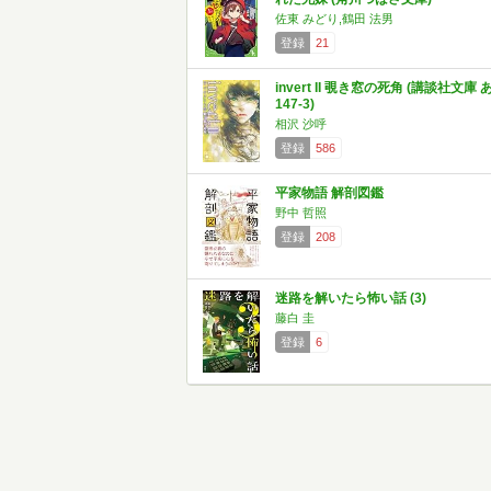
佐東 みどり,鶴田 法男
登録
21
invert II 覗き窓の死角 (講談社文庫 
147-3)
相沢 沙呼
登録
586
平家物語 解剖図鑑
野中 哲照
登録
208
迷路を解いたら怖い話 (3)
藤白 圭
登録
6