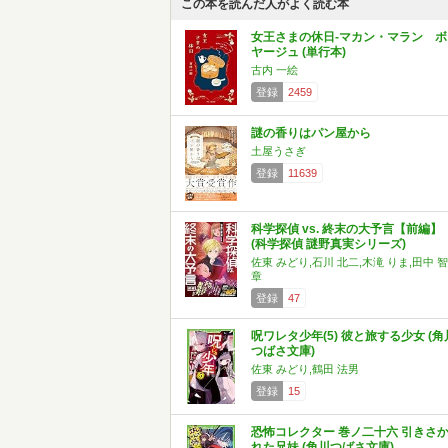
この本を読んだ人がよく読む本
女王さまの休日-マカン・マラン ボ
ヤージュ (単行本)
古内 一絵
登録
2459
謎の香りはパン屋から
土屋うさぎ
登録
11639
科学探偵 vs. 終末の大予言【前編】
(科学探偵 謎野真実シリーズ)
佐東 みどり,石川 北二,木滝 りま,田中 智
章
登録
47
呪ワレタ少年(5) 彼と旅する少女 (角
つばさ文庫)
佐東 みどり,鶴田 法男
登録
15
恐怖コレクター 巻ノ二十六 引きさ
れた兄妹 (角川つばさ文庫)