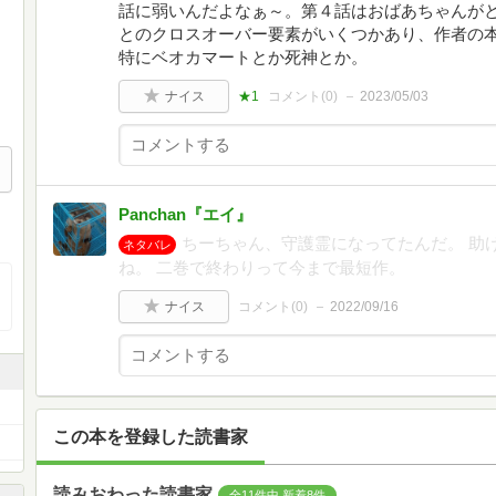
話に弱いんだよなぁ～。第４話はおばあちゃんが
とのクロスオーバー要素がいくつかあり、作者の
特にベオカマートとか死神とか。
ナイス
★1
コメント(
0
)
2023/05/03
Panchan『エイ』
ちーちゃん、守護霊になってたんだ。 助
ネタバレ
ね。 二巻で終わりって今まで最短作。
ナイス
コメント(
0
)
2022/09/16
この本を登録した読書家
読みおわった読書家
全11件中 新着8件