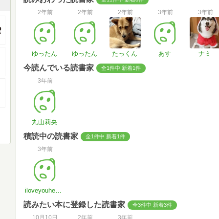
2年前
2年前
2年前
3年前
3年前
ゆったん
ゆったん
たっくん
あす
ナミ
今読んでいる読書家
全1件中 新着1件
3年前
丸山莉央
積読中の読書家
全1件中 新着1件
3年前
iloveyouheart35
読みたい本に登録した読書家
全3件中 新着3件
10月10日
2年前
3年前