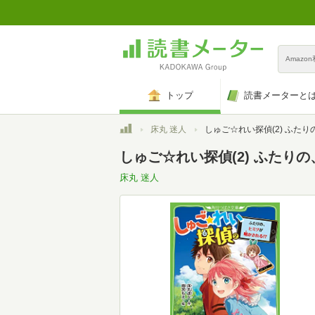
Amazo
トップ
読書メーターと
トップ
床丸 迷人
しゅご☆れい探偵(2) ふたりの、ヒミツが明かされる!? (角川
しゅご☆れい探偵(2) ふたりの
床丸 迷人