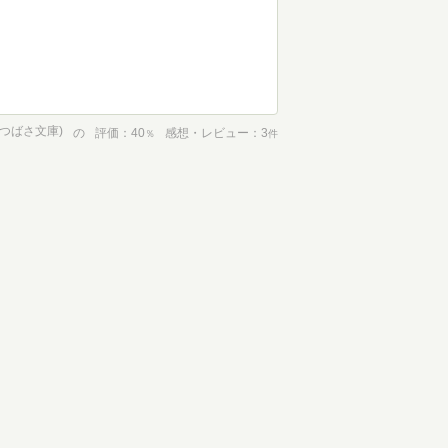
川つばさ文庫)
の
評価
40
感想・レビュー
3
％
件