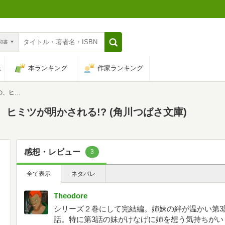
n和書
は
本ランキング
作家ランキング
つばさ文庫)
、ヒミツが明かされる!? (角川つばさ文庫)
感想・レビュー
3
全て表示
ネタバレ
Theodore
シリーズ２巻にして完結編。姉妹の絆が温かい第3
話。特に第3話の妹がけなげに姉を想う気持ちがい