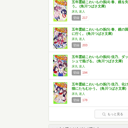
五年霊組こわいもの係(4) 春、鏡を
う。 (角川つばさ文庫)
床丸 迷人
登録
217
五年霊組こわいもの係(5) 春、鏡の
に行く。 (角川つばさ文庫)
床丸 迷人
登録
203
五年霊組こわいもの係(6) 佳乃、ダ
シュで逃げる。 (角川つばさ文庫)
床丸 迷人
登録
194
五年霊組こわいもの係(7) 佳乃、化
猫にたちむかう。 (角川つばさ文庫)
床丸 迷人
登録
178
もっと見る