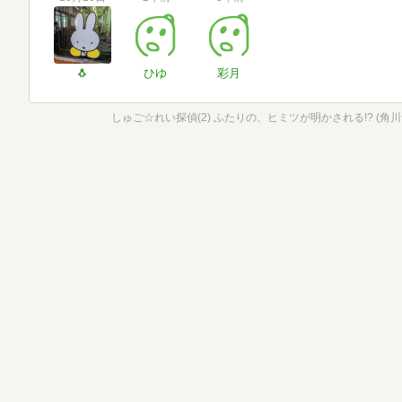
🐧
ひゆ
彩月
しゅご☆れい探偵(2) ふたりの、ヒミツが明かされる!? (角